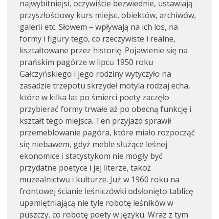
najwybitniejsi, oczywiście bezwiednie, ustawiają
przyszłościowy kurs miejsc, obiektów, archiwów,
galerii etc. Słowem – wpływają na ich los, na
formy i figury tego, co rzeczywiste i realne,
kształtowane przez historię. Pojawienie się na
prańskim pagórze w lipcu 1950 roku
Gałczyńskiego i jego rodziny wytyczyło na
zasadzie trzepotu skrzydeł motyla rodzaj echa,
które w kilka lat po śmierci poety zaczęło
przybierać formy trwałe aż po obecną funkcję i
kształt tego miejsca. Ten przyjazd sprawił
przemeblowanie pagóra, które miało rozpocząć
się niebawem, gdyż meble służące leśnej
ekonomice i statystykom nie mogły być
przydatne poetyce i jej literze, takoż
muzealnictwu i kulturze. Już w 1960 roku na
frontowej ścianie leśniczówki odsłonięto tablicę
upamiętniającą nie tyle robotę leśników w
puszczy, co robotę poety w języku. Wraz z tym