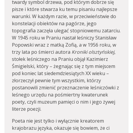
twardy symbol drzewa, pod którym dobrze się
pisze i które stwarza ku temu pisaniu najlepsze
warunki. W każdym razie, w przeciwieństwie do
konstelacji obiektów na pagórze, jego
topografia zaczęła ulegać stopniowemu zatarciu.
W 1945 roku w Praniu nastał leśniczy Stanisław
Popowski wraz z matką Zofią, a w 1956 roku, w
trzy lata po śmierci autora
Kroniki olsztyńskiej
,
stołek leśniczego na Praniu objął Kazimierz
Śmigielski, który – żegnając się z tym miejscem
pod koniec lat siedemdziesiątych XX wieku –
złorzeczył pewnie tym wszystkim, którzy
postanowili zmienić przeznaczenie leśniczówki z
leśnego urzędu na pośmiertny kwaterunek
poety, czyli muzeum pamięci o nim i jego żywej
literze poezji.
Poeta nie jest tylko i wyłącznie kreatorem
krajobrazu języka, okazuje się bowiem, że ci