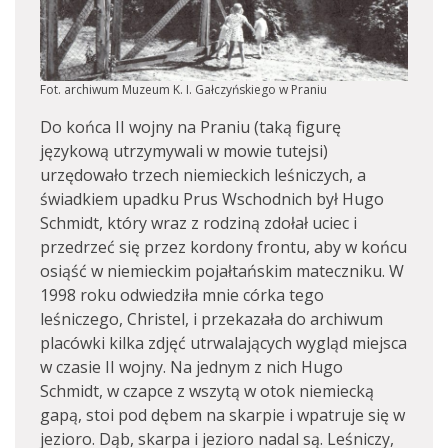
Fot. archiwum Muzeum K. I. Gałczyńskiego w Praniu
Do końca II wojny na Praniu (taką figurę
językową utrzymywali w mowie tutejsi)
urzędowało trzech niemieckich leśniczych, a
świadkiem upadku Prus Wschodnich był Hugo
Schmidt, który wraz z rodziną zdołał uciec i
przedrzeć się przez kordony frontu, aby w końcu
osiąść w niemieckim pojałtańskim mateczniku. W
1998 roku odwiedziła mnie córka tego
leśniczego, Christel, i przekazała do archiwum
placówki kilka zdjęć utrwalających wygląd miejsca
w czasie II wojny. Na jednym z nich Hugo
Schmidt, w czapce z wszytą w otok niemiecką
gapą, stoi pod dębem na skarpie i wpatruje się w
jezioro. Dąb, skarpa i jezioro nadal są. Leśniczy,