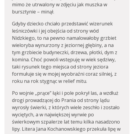
mimo że utrwalony w zdjęciu jak muszka w
bursztynie – minął.
Gdyby dziecko chciało przedstawić wizerunek
leśniczówki i jej obejścia od strony wód
Nidzkiego, to na pewno namalowałoby grzbiet
wieloryba wynurzony z jeziornej głębiny, a na
tym grzbiecie budyneczki, drzewa, płotki, dym z
komina. Choć powoli wstępuję w wiek sędziwy,
taki rysunek tego miejsca od strony jeziora
formułuje się w mojej wyobraźni coraz silniej, z
roku na rok stygnąc w relief mitu.
Po wojnie „prące” łąki i pole pokrył las, a wzdłuż
drogi prowadzącej do Prania od strony lądu
wyrosły świerki, z których wiele zeschło i zostało
wyciętych, a w największej wyrwie po
świerkowym szpalerze lat temu kilka nasadzono
lipy. Litera Jana Kochanowskiego przekuła lipę w