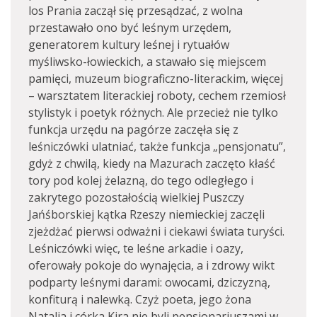
los Prania zaczął się przesądzać, z wolna
przestawało ono być leśnym urzędem,
generatorem kultury leśnej i rytuałów
myśliwsko-łowieckich, a stawało się miejscem
pamięci, muzeum biograficzno-literackim, więcej
– warsztatem literackiej roboty, cechem rzemiosł
stylistyk i poetyk różnych. Ale przecież nie tylko
funkcja urzędu na pagórze zaczęła się z
leśniczówki ulatniać, także funkcja „pensjonatu”,
gdyż z chwilą, kiedy na Mazurach zaczęto kłaść
tory pod kolej żelazną, do tego odległego i
zakrytego pozostałością wielkiej Puszczy
Jańśborskiej kątka Rzeszy niemieckiej zaczęli
zjeżdżać pierwsi odważni i ciekawi świata turyści.
Leśniczówki więc, te leśne arkadie i oazy,
oferowały pokoje do wynajęcia, a i zdrowy wikt
podparty leśnymi darami: owocami, dziczyzną,
konfiturą i nalewką. Czyż poeta, jego żona
Natalia i córka Kira nie byli pensjonariuszami w