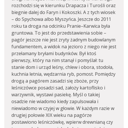
rozchodzi się w kierunku Drapacza i Turośli oraz
biegnie dalej do Faryn i Kokoszki. A z tych wiosek
– do Spychowa albo Myszyńca. Jeszcze do 2011
roku ta droga na odcinku Pranie–Karwica była
gruntowa. To jest do przedstawienia sobie –
pagór jeszcze nie jest zryty żadnym budowlanym
fundamentem, a widok na jezioro z niego nie jest
przełamany bryłami budynków. Był ktoś
pierwszy, który na nim stanął i pomyślał: tu
stanie dom i urząd leśny, chlew i obora, stodoła,
kuchnia letnia, wędzarnia ryb, pomost. Pomiędzy
drogą a pagórem zasadzi się zboże, przy
leśniczówce posadzi sad, założy kartoflisko i
warzywnik, wystawi pasiekę. Myśl o takiej
osadzie nie wiadomo kiedy zapulsowała i
niewiadomo w czyjej w głowie. W każdym razie w
drugiej połowie XIX wieku na pagórze
postawiono leśniczówkę, wpierw drewnianą czy