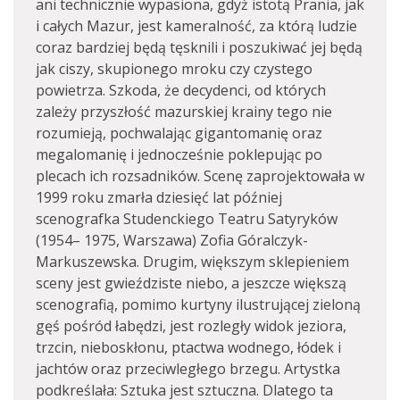
ani technicznie wypasiona, gdyż istotą Prania, jak
i całych Mazur, jest kameralność, za którą ludzie
coraz bardziej będą tęsknili i poszukiwać jej będą
jak ciszy, skupionego mroku czy czystego
powietrza. Szkoda, że decydenci, od których
zależy przyszłość mazurskiej krainy tego nie
rozumieją, pochwalając gigantomanię oraz
megalomanię i jednocześnie poklepując po
plecach ich rozsadników. Scenę zaprojektowała w
1999 roku zmarła dziesięć lat później
scenografka Studenckiego Teatru Satyryków
(1954– 1975, Warszawa) Zofia Góralczyk-
Markuszewska. Drugim, większym sklepieniem
sceny jest gwieździste niebo, a jeszcze większą
scenografią, pomimo kurtyny ilustrującej zieloną
gęś pośród łabędzi, jest rozległy widok jeziora,
trzcin, nieboskłonu, ptactwa wodnego, łódek i
jachtów oraz przeciwległego brzegu. Artystka
podkreślała: Sztuka jest sztuczna. Dlatego ta