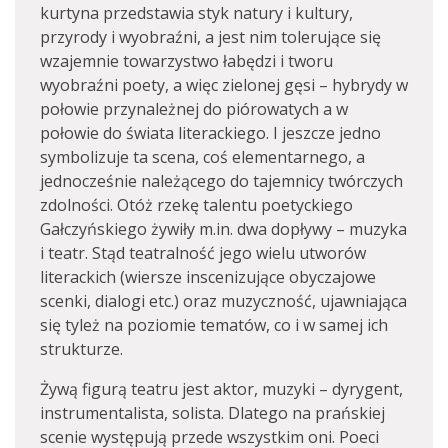
kurtyna przedstawia styk natury i kultury,
przyrody i wyobraźni, a jest nim tolerujące się
wzajemnie towarzystwo łabędzi i tworu
wyobraźni poety, a więc zielonej gęsi – hybrydy w
połowie przynależnej do piórowatych a w
połowie do świata literackiego. I jeszcze jedno
symbolizuje ta scena, coś elementarnego, a
jednocześnie należącego do tajemnicy twórczych
zdolności. Otóż rzekę talentu poetyckiego
Gałczyńskiego żywiły m.in. dwa dopływy – muzyka
i teatr. Stąd teatralność jego wielu utworów
literackich (wiersze inscenizujące obyczajowe
scenki, dialogi etc.) oraz muzyczność, ujawniająca
się tyleż na poziomie tematów, co i w samej ich
strukturze.
Żywą figurą teatru jest aktor, muzyki – dyrygent,
instrumentalista, solista. Dlatego na prańskiej
scenie występują przede wszystkim oni. Poeci