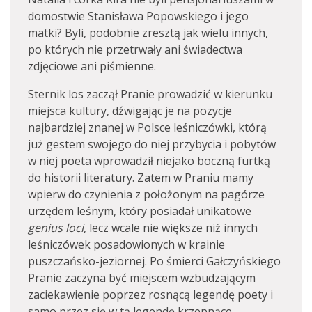
domostwie Stanisława Popowskiego i jego
matki? Byli, podobnie zresztą jak wielu innych,
po których nie przetrwały ani świadectwa
zdjęciowe ani piśmienne.
Sternik los zaczął Pranie prowadzić w kierunku
miejsca kultury, dźwigając je na pozycje
najbardziej znanej w Polsce leśniczówki, którą
już gestem swojego do niej przybycia i pobytów
w niej poeta wprowadził niejako boczną furtką
do historii literatury. Zatem w Praniu mamy
wpierw do czynienia z położonym na pagórze
urzędem leśnym, który posiadał unikatowe
genius loci
, lecz wcale nie większe niż innych
leśniczówek posadowionych w krainie
puszczańsko-jeziornej. Po śmierci Gałczyńskiego
Pranie zaczyna być miejscem wzbudzającym
zaciekawienie poprzez rosnącą legendę poety i
samo przez się w tą legendę krzepnące,