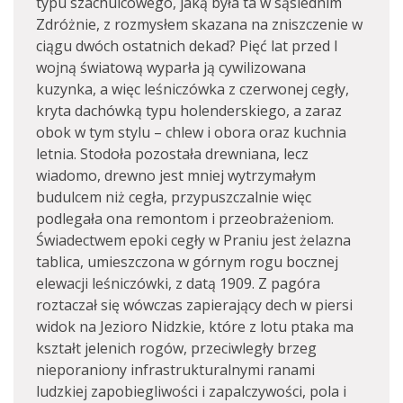
typu szachulcowego, jaką była ta w sąsiednim
Zdróżnie, z rozmysłem skazana na zniszczenie w
ciągu dwóch ostatnich dekad? Pięć lat przed I
wojną światową wyparła ją cywilizowana
kuzynka, a więc leśniczówka z czerwonej cegły,
kryta dachówką typu holenderskiego, a zaraz
obok w tym stylu – chlew i obora oraz kuchnia
letnia. Stodoła pozostała drewniana, lecz
wiadomo, drewno jest mniej wytrzymałym
budulcem niż cegła, przypuszczalnie więc
podlegała ona remontom i przeobrażeniom.
Świadectwem epoki cegły w Praniu jest żelazna
tablica, umieszczona w górnym rogu bocznej
elewacji leśniczówki, z datą 1909. Z pagóra
roztaczał się wówczas zapierający dech w piersi
widok na Jezioro Nidzkie, które z lotu ptaka ma
kształt jelenich rogów, przeciwległy brzeg
nieporaniony infrastrukturalnymi ranami
ludzkiej zapobiegliwości i zapalczywości, pola i