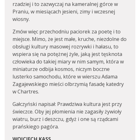
rzadziej i to zazwyczaj na kameralnej górce w
Praniu, w miesiącach jesieni, zimy i wczesnej
wiosny.
Zmów więc przechodniu paciorek za poetę i to
miejsce. Mimo, że jest małe, kruche, niezdolne do
obsługi kultury masowej rozrywki i hałasu, to
wspiera się na potężnej żyle, jaką jest tęsknota
człowieka do takiej miary w nim samym, która w
miniaturze odbija kosmos, niczym boczne
lusterko samochodu, które w wierszu Adama
Zagajewskiego mieści olbrzymią fasadę katedry
w Chartres.
Gałczyński napisał: Prawdziwa kultura jest przy
świeczce. Oby jej płomienia nie zagasiły żywioły
wiatru, burz i deszczu, gdyż i one są rządcami
prańskiego pagóra.
WOJCIECH KASS