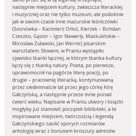
następnie miejscem kultury, zwłaszcza literackiej
i muzycznej oraz nie tylko muzeum, ale podobnie
jak w swoim czasie inne mazurskie leśniczówki
(Sosnówka – Kazimierz Orłoś, Kierzek – Bohdan
Czeszko, Gąsior – Igor Newerly, Maskulińskie –
Mirosław Żuławski, Jan Wernic) pisarskim
warsztatem. Słowem, w Praniu wystąpiło
zjawisko tkanki łącznej, w którym tkanka kultury
łączy się z tkanką natury. Poeta, po pierwsze,
uprawomocnił na pagórze literę poezji, po
drugie – pracownię literacką, kontynuowaną
przez siedemnaście lat przez jego córkę Kirę
Gałczyńską, a następnie przeze mnie ponad
ćwierć wieku. Napisane w Praniu utwory i książki
mogłyby już stanowić początek biblioteki, a te
inspirowane miejscem, twórczością i legendą
Gałczyńskiego zasilić sporych rozmiarów
antologię wraz z bonusem broszury adresów