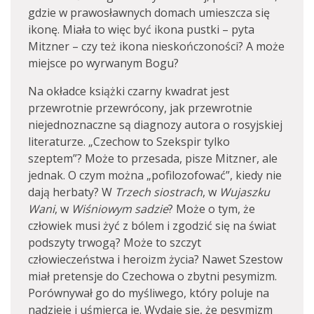
gdzie w prawosławnych domach umieszcza się
ikonę. Miała to więc być ikona pustki – pyta
Mitzner – czy też ikona nieskończoności? A może
miejsce po wyrwanym Bogu?
Na okładce książki czarny kwadrat jest
przewrotnie przewrócony, jak przewrotnie
niejednoznaczne są diagnozy autora o rosyjskiej
literaturze. „Czechow to Szekspir tylko
szeptem”? Może to przesada, pisze Mitzner, ale
jednak. O czym można „pofilozofować”, kiedy nie
dają herbaty? W
Trzech siostrach
, w
Wujaszku
Wani
, w
Wiśniowym sadzie
? Może o tym, że
człowiek musi żyć z bólem i zgodzić się na świat
podszyty trwogą? Może to szczyt
człowieczeństwa i heroizm życia? Nawet Szestow
miał pretensje do Czechowa o zbytni pesymizm.
Porównywał go do myśliwego, który poluje na
nadzieje i uśmierca je. Wydaje się, że pesymizm