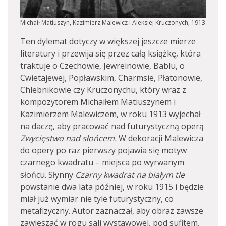
Michaił Matiuszyn, Kazimierz Malewicz i Aleksiej Kruczonych, 1913
Ten dylemat dotyczy w większej jeszcze mierze
literatury i przewija się przez całą książkę, która
traktuje o Czechowie, Jewreinowie, Bablu, o
Cwietajewej, Popławskim, Charmsie, Płatonowie,
Chlebnikowie czy Kruczonychu, który wraz z
kompozytorem Michaiłem Matiuszynem i
Kazimierzem Malewiczem, w roku 1913 wyjechał
na daczę, aby pracować nad futurystyczną operą
Zwycięstwo nad słońcem.
W dekoracji Malewicza
do opery po raz pierwszy pojawia się motyw
czarnego kwadratu – miejsca po wyrwanym
słońcu. Słynny
Czarny kwadrat na białym tle
powstanie dwa lata później, w roku 1915 i będzie
miał już wymiar nie tyle futurystyczny, co
metafizyczny. Autor zaznaczał, aby obraz zawsze
zawieszać w rogu sali wystawowej, pod sufitem,