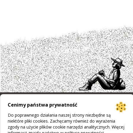
Cenimy państwa prywatność
Projekt strony
Bogumiła Płachecka
Do poprawnego działania naszej strony niezbędne są
Realizacja
© 2026 WEBOPCJA.pl
niektóre pliki cookies. Zachęcamy również do wyrażenia
Regulamin sklepu
|
Polityka prywatności
|
Pliki Cookies
zgody na użycie plików cookie narzędzi analitycznych. Więcej
informacji znajdą państwo w
polityce prywatności
.