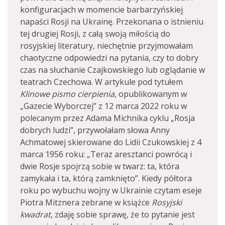
konfiguracjach w momencie barbarzyńskiej
napaści Rosji na Ukrainę. Przekonana o istnieniu
tej drugiej Rosji, z całą swoją miłością do
rosyjskiej literatury, niechętnie przyjmowałam
chaotyczne odpowiedzi na pytania, czy to dobry
czas na słuchanie Czajkowskiego lub oglądanie w
teatrach Czechowa. W artykule pod tytułem
Klinowe pismo cierpienia
, opublikowanym w
„Gazecie Wyborczej” z 12 marca 2022 roku w
polecanym przez Adama Michnika cyklu „Rosja
dobrych ludzi”, przywołałam słowa Anny
Achmatowej skierowane do Lidii Czukowskiej z 4
marca 1956 roku: „Teraz aresztanci powrócą i
dwie Rosje spojrzą sobie w twarz: ta, która
zamykała i ta, którą zamknięto”. Kiedy półtora
roku po wybuchu wojny w Ukrainie czytam eseje
Piotra Mitznera zebrane w książce
Rosyjski
kwadrat
, zdaję sobie sprawę, że to pytanie jest