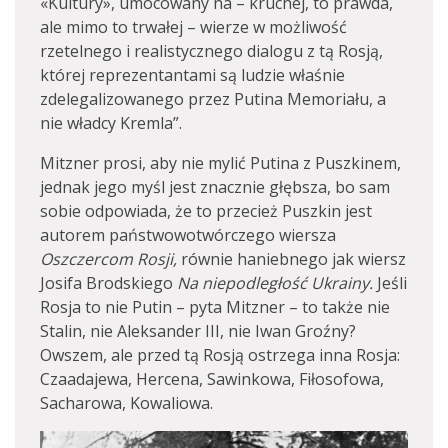
«Kultury», umocowany na – kruchej, to prawda,
ale mimo to trwałej – wierze w możliwość
rzetelnego i realistycznego dialogu z tą Rosją,
której reprezentantami są ludzie właśnie
zdelegalizowanego przez Putina Memoriału, a
nie władcy Kremla”.
Mitzner prosi, aby nie mylić Putina z Puszkinem,
jednak jego myśl jest znacznie głębsza, bo sam
sobie odpowiada, że to przecież Puszkin jest
autorem państwowotwórczego wiersza
Oszczercom Rosji,
równie haniebnego jak wiersz
Josifa Brodskiego
Na niepodległość Ukrainy.
Jeśli
Rosja to nie Putin – pyta Mitzner – to także nie
Stalin, nie Aleksander III, nie Iwan Groźny?
Owszem, ale przed tą Rosją ostrzega inna Rosja:
Czaadajewa, Hercena, Sawinkowa, Fiłosofowa,
Sacharowa, Kowaliowa.