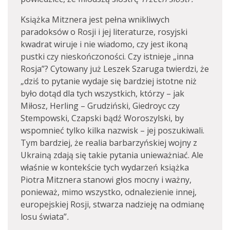
Książka Mitznera jest pełna wnikliwych
paradoksów o Rosji i jej literaturze, rosyjski
kwadrat wiruje i nie wiadomo, czy jest ikoną
pustki czy nieskończoności. Czy istnieje „inna
Rosja”? Cytowany już Leszek Szaruga twierdzi, że
„dziś to pytanie wydaje się bardziej istotne niż
było dotąd dla tych wszystkich, którzy – jak
Miłosz, Herling – Grudziński, Giedroyc czy
Stempowski, Czapski bądź Woroszylski, by
wspomnieć tylko kilka nazwisk – jej poszukiwali.
Tym bardziej, że realia barbarzyńskiej wojny z
Ukrainą zdają się takie pytania unieważniać. Ale
właśnie w kontekście tych wydarzeń książka
Piotra Mitznera stanowi głos mocny i ważny,
ponieważ, mimo wszystko, odnalezienie innej,
europejskiej Rosji, stwarza nadzieję na odmianę
losu świata”
.