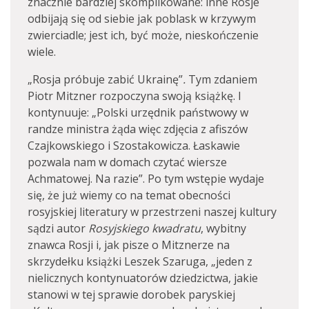
znacznie bardziej skomplikowane: inne Rosje
odbijają się od siebie jak poblask w krzywym
zwierciadle; jest ich, być może, nieskończenie
wiele.
„Rosja próbuje zabić Ukrainę”
.
Tym zdaniem
Piotr Mitzner rozpoczyna swoją książkę. I
kontynuuje: „Polski urzędnik państwowy w
randze ministra żąda więc zdjęcia z afiszów
Czajkowskiego i Szostakowicza. Łaskawie
pozwala nam w domach czytać wiersze
Achmatowej. Na razie”. Po tym wstępie wydaje
się, że już wiemy co na temat obecności
rosyjskiej literatury w przestrzeni naszej kultury
sądzi autor
Rosyjskiego kwadratu
, wybitny
znawca Rosji i, jak pisze o Mitznerze na
skrzydełku książki Leszek Szaruga, „jeden z
nielicznych kontynuatorów dziedzictwa, jakie
stanowi w tej sprawie dorobek paryskiej