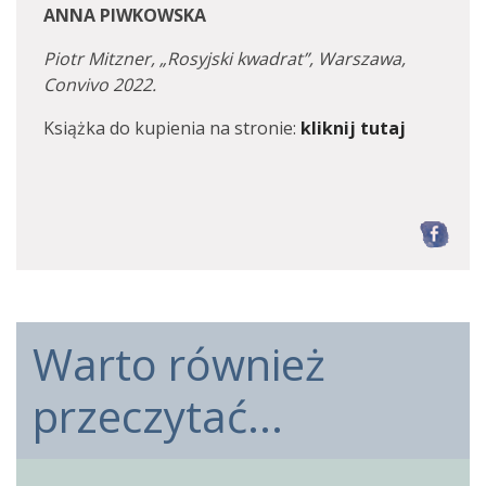
ANNA PIWKOWSKA
Piotr Mitzner, „Rosyjski kwadrat”, Warszawa,
Convivo 2022.
Książka do kupienia na stronie:
kliknij tutaj
F
Warto również
przeczytać...