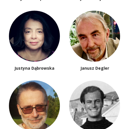
Justyna Dąbrowska
Janusz Degler