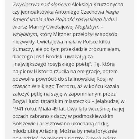
Zwycięstwo nad słońcem
Aleksieja Kruczonycha
czy jednoaktówka Antoniego Czechowa
Nagła
śmierć konia albo Hojność rosyjskiego ludu.
I
wiersz Mariny Cwietajewej
Mogłabym –
wzięłabym
, który Mitzner przełożył w sposób
niezwykły. Cwietajewa miała w Polsce kilku
tłumaczy, ale po tym przekładzie zrozumiałam,
dlaczego Josif Brodski uważał ją za
„największego rosyjskiego poetę”. Tę, którą
najpierw Historia rzuciła na emigrację, potem
pozwoliła powrócić do stalinowskiej Rosji w
czasach Wielkiego Terroru, aż w końcu kazała
założyć pętlę na szyję w zapomnianym przez
Boga i ludzi tatarskim miasteczku – Jełabudze, w
1941 roku. Miała 49 lat. Dwa lata wcześniej na jej
oczach zabrano z daczy w podmoskiewskim
Bolszewie i aresztowano ukochaną córkę,
młodziutką Ariadnę. Można by metaforycznie
powiedzieć, że młodszą siostrę
Trzech sióstr.