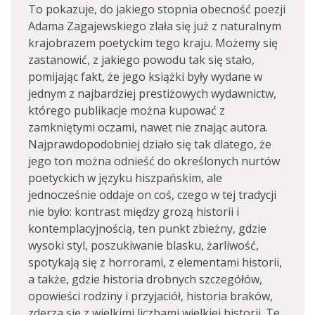
To pokazuje, do jakiego stopnia obecność poezji
Adama Zagajewskiego zlała się już z naturalnym
krajobrazem poetyckim tego kraju. Możemy się
zastanowić, z jakiego powodu tak się stało,
pomijając fakt, że jego książki były wydane w
jednym z najbardziej prestiżowych wydawnictw,
którego publikacje można kupować z
zamkniętymi oczami, nawet nie znając autora.
Najprawdopodobniej działo się tak dlatego, że
jego ton można odnieść do określonych nurtów
poetyckich w języku hiszpańskim, ale
jednocześnie oddaje on coś, czego w tej tradycji
nie było: kontrast między grozą historii i
kontemplacyjnością, ten punkt zbieżny, gdzie
wysoki styl, poszukiwanie blasku, żarliwość,
spotykają się z horrorami, z elementami historii,
a także, gdzie historia drobnych szczegółów,
opowieści rodziny i przyjaciół, historia braków,
zderza się z wielkimi liczbami wielkiej historii. Te