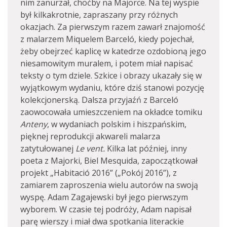
nim zanurzał, choćby na Majorce. Na tej wyspie
był kilkakrotnie, zapraszany przy różnych
okazjach. Za pierwszym razem zawarł znajomość
z malarzem Miquelem Barceló, kiedy pojechał,
żeby obejrzeć kaplicę w katedrze ozdobioną jego
niesamowitym muralem, i potem miał napisać
teksty o tym dziele. Szkice i obrazy ukazały się w
wyjątkowym wydaniu, które dziś stanowi pozycję
kolekcjonerską. Dalsza przyjaźń z Barceló
zaowocowała umieszczeniem na okładce tomiku
Anteny
, w wydaniach polskim i hiszpańskim,
pięknej reprodukcji akwareli malarza
zatytułowanej
Le vent.
Kilka lat później, inny
poeta z Majorki, Biel Mesquida, zapoczątkował
projekt „Habitació 2016” („Pokój 2016”), z
zamiarem zaproszenia wielu autorów na swoją
wyspę. Adam Zagajewski był jego pierwszym
wyborem. W czasie tej podróży, Adam napisał
parę wierszy i miał dwa spotkania literackie