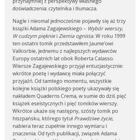
przynajmniej z perspektywy własnego
doświadczenia: czytelnika i tłumacza.
Nagle i nieomal jednocześnie pojawiły się aż trzy
książki Adama Zagajewskiego –
Wybór wierszy
,
W cudzym pięknie
i
Ziemia ognista.
W roku 1999
ten ostatni tomik przedstawiłem Jaume’owi
Vallcorbie, jednemu z najlepszych wydawców
Europy ostatnich lat obok Roberta Calasso.
Wiersze Zagajewskiego przyjął entuzjastycznie:
wkrótce poetę i wydawcę miała połączyć
przyjaźń. Od tamtego momentu, wszystkie
kolejne książki polskiego poety ukazywały się
nakładem Quaderns Crema, w sumie do dziś pięć
książek eseistycznych i pięć tomików wierszy.
Wkrótce ukaże się następny, szósty tomik po
hiszpańsku, którego tytuł
Prawdziwe życie
,
nabiera teraz zupełnie innego wymiaru i
znaczenia. Od tych publikacji, związek Adama