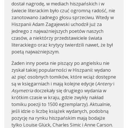
dostał nagrodę, w mediach hiszpańskich i w
świecie literackim było czuć ogromną radość, nie
zanotowano żadnego głosu sprzeciwu. Wtedy w
Hiszpanii Adam Zagajewski uchodził już za
jednego z najważniejszych poetów naszych
czasów, a niektórzy przedstawiciele świata
literackiego oraz krytycy twierdzili nawet, że był
poetą najważniejszym.
Żaden inny poeta nie piszący po angielsku nie
zyskał takiej popularności w Hiszpanii: wydano
aż pięć osobnych tomików, które wciąż dostępne
są w księgarniach i mają kolejne edycje (
Anteny
i
Asymetria
doczekały się drugiego wydania w
krótkim czasie w kraju, gdzie zwykły nakład
tomiku poezji to 1500 egzemplarzy). Aktualnie,
jeśli idzie o liczbę książek wydanych, podobną
pozycję na rynku hiszpańskim mają bodajże
tylko Louise Glück, Charles Simic i Anne Carson.