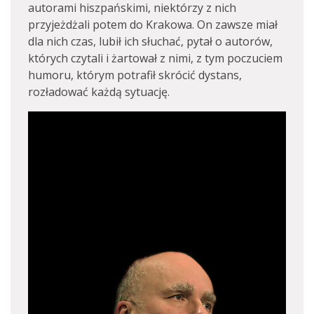
autorami hiszpańskimi, niektórzy z nich
przyjeżdżali potem do Krakowa. On zawsze miał
dla nich czas, lubił ich słuchać, pytał o autorów,
których czytali i żartował z nimi, z tym poczuciem
humoru, którym potrafił skrócić dystans,
rozładować każdą sytuację.