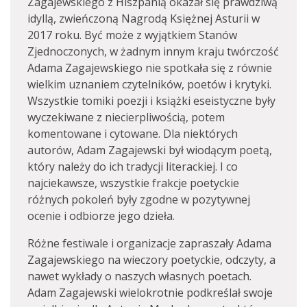
Zagajewskiego z Hiszpanią okazał się prawdziwą
idyllą, zwieńczoną Nagrodą Księżnej Asturii w
2017 roku. Być może z wyjątkiem Stanów
Zjednoczonych, w żadnym innym kraju twórczość
Adama Zagajewskiego nie spotkała się z równie
wielkim uznaniem czytelników, poetów i krytyki.
Wszystkie tomiki poezji i książki eseistyczne były
wyczekiwane z niecierpliwością, potem
komentowane i cytowane. Dla niektórych
autorów, Adam Zagajewski był wiodącym poetą,
który należy do ich tradycji literackiej. I co
najciekawsze, wszystkie frakcje poetyckie
różnych pokoleń były zgodne w pozytywnej
ocenie i odbiorze jego dzieła.
Różne festiwale i organizacje zapraszały Adama
Zagajewskiego na wieczory poetyckie, odczyty, a
nawet wykłady o naszych własnych poetach.
Adam Zagajewski wielokrotnie podkreślał swoje