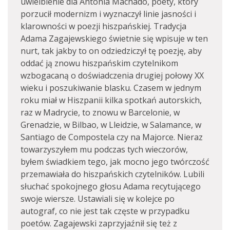
uwielbienie dla Antonia Machado, poety, który
porzucił modernizm i wyznaczył linie jasności i
klarowności w poezji hiszpańskiej. Tradycja
Adama Zagajewskiego świetnie się wpisuje w ten
nurt, tak jakby to on odziedziczył tę poezję, aby
oddać ją znowu hiszpańskim czytelnikom
wzbogacaną o doświadczenia drugiej połowy XX
wieku i poszukiwanie blasku. Czasem w jednym
roku miał w Hiszpanii kilka spotkań autorskich,
raz w Madrycie, to znowu w Barcelonie, w
Grenadzie, w Bilbao, w Lleidzie, w Salamance, w
Santiago de Compostela czy na Majorce. Nieraz
towarzyszyłem mu podczas tych wieczorów,
byłem świadkiem tego, jak mocno jego twórczość
przemawiała do hiszpańskich czytelników. Lubili
słuchać spokojnego głosu Adama recytującego
swoje wiersze. Ustawiali się w kolejce po
autograf, co nie jest tak częste w przypadku
poetów. Zagajewski zaprzyjaźnił się też z