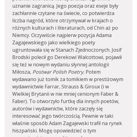
uznanie zagranicą. Jego poezja oraz eseje były
zachłannie czytane na świecie, co potwierdza
liczba nagród, które otrzymywał w krajach o
różnych kulturach i literaturach, od Chin aż po
Niemcy. Oczywiście najpierw pozycja Adama
Zagajewskiego jako wielkiego poety
ugruntowała się w Stanach Zjednoczonych. Josif
Brodski polecił go Derekowi Walcottowi, pojawił
się też w nowym wydaniu słynnej antologii
Miłosza,
Postwar Polish Poetry.
Potem
wydawano już tomik za tomikiem w prestiżowym
wydawnictwie Farrar, Strauss & Giroux (i w
Wielkiej Brytanii w nie mniej cenionym Faber &
Faber). To otworzyło furtkę dla innych poetów,
autorów i wydawnictw, które zaczęły się
interesować jego twórczością. Pewnie w taki
właśnie sposób Adam Zagajewski trafił na rynek
hiszpański. Mogę opowiedzieć o tym