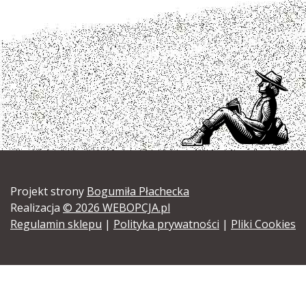
Projekt strony
Bogumiła Płachecka
Realizacja
© 2026 WEBOPCJA.pl
Regulamin sklepu
|
Polityka prywatności
|
Pliki Cookies