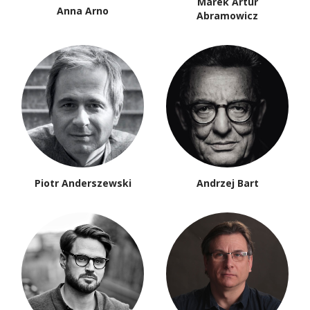
Marek Artur
Anna Arno
Abramowicz
Piotr Anderszewski
Andrzej Bart