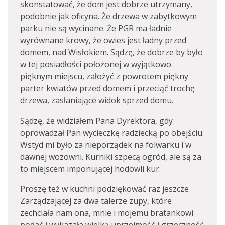
skonstatować, że dom jest dobrze utrzymany,
podobnie jak oficyna. Że drzewa w zabytkowym
parku nie są wycinane. Że PGR ma ładnie
wyrównane krowy, że owies jest ładny przed
domem, nad Wisłokiem. Sądzę, że dobrze by było
w tej posiadłości położonej w wyjątkowo
pięknym miejscu, założyć z powrotem piękny
parter kwiatów przed domem i przeciąć trochę
drzewa, zasłaniające widok sprzed domu.
Sądzę, że widziałem Pana Dyrektora, gdy
oprowadzał Pan wycieczkę radziecką po obejściu.
Wstyd mi było za nieporządek na folwarku i w
dawnej wozowni. Kurniki szpecą ogród, ale są za
to miejscem imponującej hodowli kur.
Proszę też w kuchni podziękować raz jeszcze
Zarządzającej za dwa talerze zupy, które
zechciała nam ona, mnie i mojemu bratankowi