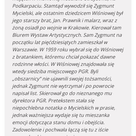
Podkarpaciu. Stamtąd wywodził się Zygmunt
Mycielski, ale ostatnim dziedzicem Wiśniowej był
jego starszy brat, Jan. Prawnik i malarz, wraz z
żoną osiadł po wojnie w Krakowie. Kierował tam
Biurem Wystaw Artystycznych. Sam Zygmunt na
początku lat pięćdziesiątych zamieszkał w
Warszawie. W 1959 roku wybrał się do Wiśniowej
z bratankiem, któremu chciał pokazać dawne
rodzinne włości. W Wiśniowej znajdowała się
wtedy siedziba miejscowego PGR. Byli
„obszarnicy” nie ujawnili swojej tożsamości,
jednak Zygmunt nie wytrzymał i po powrocie
napisał list. Skierował go do nieznanego mu
dyrektora PGR. Pretekstem stała się
niepochlebna notatka o Mycielskich w prasie,
jednak ważniejsza wydaje się tu mieszanka
emocji dotycząca stanu domu i obejścia.
Zadowolenie i pochwała łączą się tu z iście