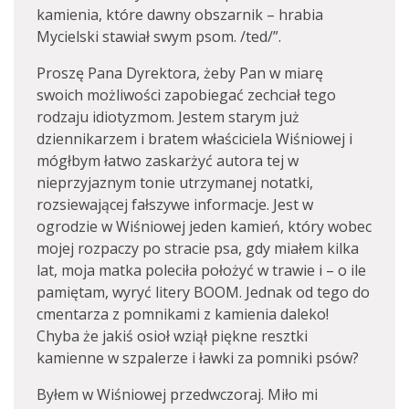
kamienia, które dawny obszarnik – hrabia
Mycielski stawiał swym psom. /ted/”.
Proszę Pana Dyrektora, żeby Pan w miarę
swoich możliwości zapobiegać zechciał tego
rodzaju idiotyzmom. Jestem starym już
dziennikarzem i bratem właściciela Wiśniowej i
mógłbym łatwo zaskarżyć autora tej w
nieprzyjaznym tonie utrzymanej notatki,
rozsiewającej fałszywe informacje. Jest w
ogrodzie w Wiśniowej jeden kamień, który wobec
mojej rozpaczy po stracie psa, gdy miałem kilka
lat, moja matka poleciła położyć w trawie i – o ile
pamiętam, wyryć litery BOOM. Jednak od tego do
cmentarza z pomnikami z kamienia daleko!
Chyba że jakiś osioł wziął piękne resztki
kamienne w szpalerze i ławki za pomniki psów?
Byłem w Wiśniowej przedwczoraj. Miło mi