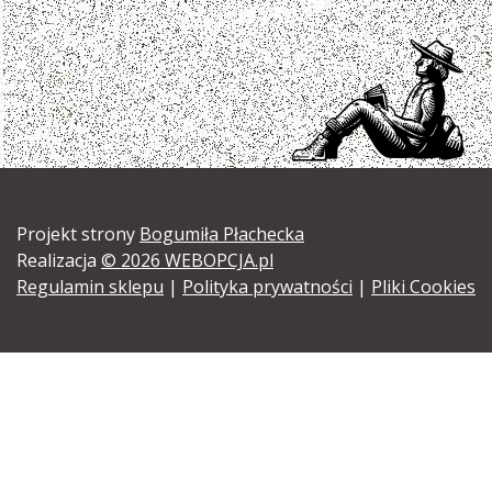
Projekt strony
Bogumiła Płachecka
Realizacja
© 2026 WEBOPCJA.pl
Regulamin sklepu
|
Polityka prywatności
|
Pliki Cookies