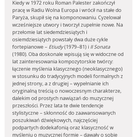
Kiedy w 1972 roku Roman Palester zakończył
pracę w Radiu Wolna Europa i wrócił na stałe do
Paryża, skupił się na komponowaniu. Cyzelował
wcześniejsze utwory i tworzył zupełnie nowe. Na
przełomie lat siedemdziesiątych i
osiemdziesiątych powstały dwa duże cykle
fortepianowe –
Etiudy
(1979–81) i
II Sonata
(1980). Oba doskonale wpisują się w widoczne od
lat zainteresowania kompozytorskie twórcy:
łączenie myślenia klasycznego (neoklasycznego)
w stosunku do tradycyjnych modeli formalnych z
jednej strony, a z drugiej – wypełnianie ich
oryginalną treścią o nowoczesnym charakterze,
dalekim od prostych nawiązań do muzycznej
przeszłości. Przez lata te dwie tendencje
stylistyczne – skłonność do zaawansowanych
poszukiwań dźwiękowych, najczęściej
podpartych dodekafonią oraz klasyczność w
myśleniu o muzycznej formie – dawały o sobie