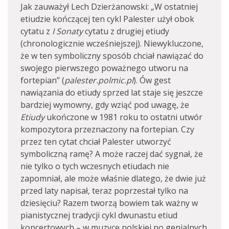
Jak zauważył Lech Dzierżanowski: „W ostatniej
etiudzie kończącej ten cykl Palester użył obok
cytatu z
I Sonaty
cytatu z drugiej etiudy
(chronologicznie wcześniejszej). Niewykluczone,
że w ten symboliczny sposób chciał nawiązać do
swojego pierwszego poważnego utworu na
fortepian” (
palester.polmic.pl
). Ów gest
nawiązania do etiudy sprzed lat staje się jeszcze
bardziej wymowny, gdy wziąć pod uwagę, że
Etiudy
ukończone w 1981 roku to ostatni utwór
kompozytora przeznaczony na fortepian. Czy
przez ten cytat chciał Palester utworzyć
symboliczną ramę? A może raczej dać sygnał, że
nie tylko o tych wczesnych etiudach nie
zapomniał, ale może właśnie dlatego, że dwie już
przed laty napisał, teraz poprzestał tylko na
dziesięciu? Razem tworzą bowiem tak ważny w
pianistycznej tradycji cykl dwunastu etiud
koncertowych – w muzyce polskiej po genialnych