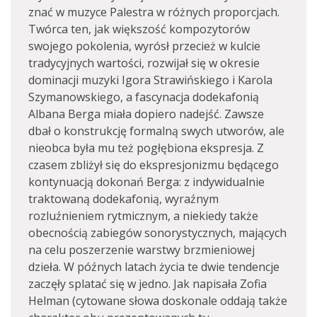
znać w muzyce Palestra w różnych proporcjach.
Twórca ten, jak większość kompozytorów
swojego pokolenia, wyrósł przecież w kulcie
tradycyjnych wartości, rozwijał się w okresie
dominacji muzyki Igora Strawińskiego i Karola
Szymanowskiego, a fascynacja dodekafonią
Albana Berga miała dopiero nadejść. Zawsze
dbał o konstrukcję formalną swych utworów, ale
nieobca była mu też pogłębiona ekspresja. Z
czasem zbliżył się do ekspresjonizmu będącego
kontynuacją dokonań Berga: z indywidualnie
traktowaną dodekafonią, wyraźnym
rozluźnieniem rytmicznym, a niekiedy także
obecnością zabiegów sonorystycznych, mających
na celu poszerzenie warstwy brzmieniowej
dzieła. W późnych latach życia te dwie tendencje
zaczęły splatać się w jedno. Jak napisała Zofia
Helman (cytowane słowa doskonale oddają także