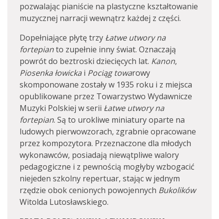
pozwalając pianiście na plastyczne kształtowanie
muzycznej narracji wewnątrz każdej z części.
Dopełniające płytę trzy
Łatwe utwory na
fortepian
to zupełnie inny świat. Oznaczają
powrót do beztroski dziecięcych lat.
Kanon
,
Piosenka łowicka
i
Pociąg towa
rowy
skomponowane zostały w 1935 roku i z miejsca
opublikowane przez Towarzystwo Wydawnicze
Muzyki Polskiej w serii
Łatwe utwory na
fortepian
. Są to urokliwe miniatury oparte na
ludowych pierwowzorach, zgrabnie opracowane
przez kompozytora. Przeznaczone dla młodych
wykonawców, posiadają niewątpliwe walory
pedagogiczne i z pewnością mogłyby wzbogacić
niejeden szkolny repertuar, stając w jednym
rzędzie obok cenionych powojennych
Bukolików
Witolda Lutosławskiego.