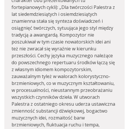
charakter obu prezentowanych tu
fortepianowych cykli): „Dla twórczości Palestra z
lat siedemdziesiątych i osiemdziesiątych
znamienna stała się synteza doświadczeń i
osiągnięć twórczych, sytuująca jego styl między
tradycją a awangardą. Kompozytor nie
poszukiwał w tym czasie nowatorskich idei ani
też nie zwracał się wyraźnie w kierunku
przeszłości. Cechy języka muzycznego należące
do powszechnego repertuaru środków łączą się
z własnym idiomem kompozytorskim,
zauważalnym tyleż w walorach kolorystyczno-
brzmieniowych, co w muzycznym kształtowaniu,
w procesualności, nieustannym przeobrażaniu
wszystkich czynników dzieła. W utworach
Palestra z ostatniego okresu uderza ustawiczna
zmienność substancji dźwiękowej, bogactwo
muzycznych idei, rozmaitość barw
brzmieniowych, fluktuacja ruchu i tempa,