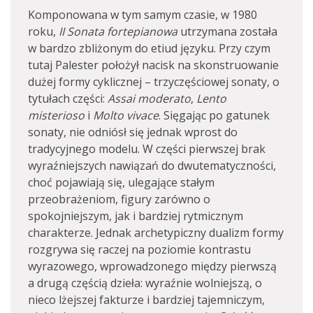
Komponowana w tym samym czasie, w 1980
roku,
II Sonata fortepianowa
utrzymana została
w bardzo zbliżonym do etiud języku. Przy czym
tutaj Palester położył nacisk na skonstruowanie
dużej formy cyklicznej – trzyczęściowej sonaty, o
tytułach części:
Assai moderato
,
Lento
misterioso
i
Molto vivace
. Sięgając po gatunek
sonaty, nie odniósł się jednak wprost do
tradycyjnego modelu. W części pierwszej brak
wyraźniejszych nawiązań do dwutematyczności,
choć pojawiają się, ulegające stałym
przeobrażeniom, figury zarówno o
spokojniejszym, jak i bardziej rytmicznym
charakterze. Jednak archetypiczny dualizm formy
rozgrywa się raczej na poziomie kontrastu
wyrazowego, wprowadzonego między pierwszą
a drugą częścią dzieła: wyraźnie wolniejszą, o
nieco lżejszej fakturze i bardziej tajemniczym,