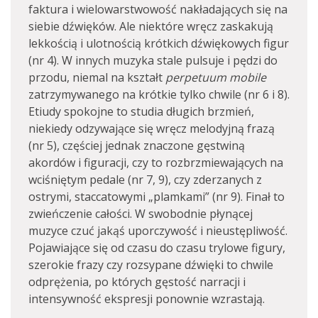
faktura i wielowarstwowość nakładających się na
siebie dźwięków. Ale niektóre wręcz zaskakują
lekkością i ulotnością krótkich dźwiękowych figur
(nr 4). W innych muzyka stale pulsuje i pędzi do
przodu, niemal na kształt
perpetuum mobile
zatrzymywanego na krótkie tylko chwile (nr 6 i 8).
Etiudy spokojne to studia długich brzmień,
niekiedy odzywające się wręcz melodyjną frazą
(nr 5), częściej jednak znaczone gęstwiną
akordów i figuracji, czy to rozbrzmiewających na
wciśniętym pedale (nr 7, 9), czy zderzanych z
ostrymi, staccatowymi „plamkami” (nr 9). Finał to
zwieńczenie całości. W swobodnie płynącej
muzyce czuć jakąś uporczywość i nieustępliwość.
Pojawiające się od czasu do czasu trylowe figury,
szerokie frazy czy rozsypane dźwięki to chwile
odprężenia, po których gęstość narracji i
intensywność ekspresji ponownie wzrastają.