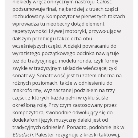
niekiedy wręcz onirycznym nastroju. Całość
podsumowuje finał, najbardziej z trzech części
rozbudowany. Kompozytor w pierwszych taktach
wprowadza tu nieobecny dotąd element
repetytywności i żywej motoryki, przywołując w
dalszym przebiegu także echa obu
wcześniejszych części. A dzięki powracaniu do
wyrazistego początkowego odcinka nawiązuje
też do tradycyjnego modelu ronda, czyli formy
zwykle w tradycyjnym układzie wieńczącej cykl
sonatowy. Sonatowość jest tu zatem obecna na
różnych poziomach, także w odniesieniu do
makroformy, wyznaczanej podziałem na trzy
części, z których każda pełni w cyklu ściśle
określoną rolę. Przy czym zastosowany przez
kompozytora, swobodnie odwołujący się do
dodekafonii język muzyczny daleki jest od
tradycyjnych odniesień. Ponadto, podobnie jak w
Etiudach
, Palester rezygnuje z kreski taktowej,