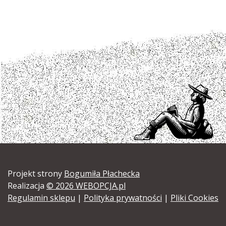
Projekt strony
Bogumiła Płachecka
Realizacja
© 2026 WEBOPCJA.pl
Regulamin sklepu
|
Polityka prywatności
|
Pliki Cookies