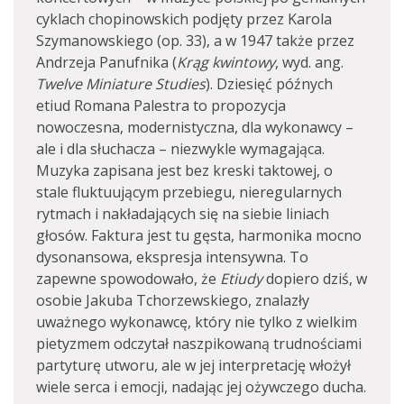
cyklach chopinowskich podjęty przez Karola
Szymanowskiego (op. 33), a w 1947 także przez
Andrzeja Panufnika (
Krąg kwintowy
, wyd. ang.
Twelve Miniature Studies
). Dziesięć późnych
etiud Romana Palestra to propozycja
nowoczesna, modernistyczna, dla wykonawcy –
ale i dla słuchacza – niezwykle wymagająca.
Muzyka zapisana jest bez kreski taktowej, o
stale fluktuującym przebiegu, nieregularnych
rytmach i nakładających się na siebie liniach
głosów. Faktura jest tu gęsta, harmonika mocno
dysonansowa, ekspresja intensywna. To
zapewne spowodowało, że
Etiudy
dopiero dziś, w
osobie Jakuba Tchorzewskiego, znalazły
uważnego wykonawcę, który nie tylko z wielkim
pietyzmem odczytał naszpikowaną trudnościami
partyturę utworu, ale w jej interpretację włożył
wiele serca i emocji, nadając jej ożywczego ducha.