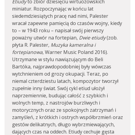
Etiudy
to zbiór dziesięciu wirtuozowskich
miniatur. Rozpoczynając w końcu lat
siedemdziesiątych pracę nad nimi, Palester
wracał zapewne pamięcią do czasów wojny, kiedy
to – w 1943 roku – napisał swój pierwszy
poważny utwór na fortepian,
Dwie etiudy
(zob.
płyta R. Palester,
Muzyka kameralna i
fortepianowa
, Warner Music Poland 2016).
Utrzymane w stylu nawiązującym do Beli
Bartóka, najprawdopodobniej były wówczas
wytchnieniem od grozy okupacji. Teraz, po
niemal czterdziestu latach, kompozytor tworzył
zupełnie inny świat. Swój cykl etiud ułożył
naprzemiennie, budując całość z szybkich i
wolnych temp, z nastrojów burzliwych i
motorycznych oraz ze spokojnych zatrzymań i
zamyśleń, z krótkich i ostrych współbrzmień oraz
gestów delikatnych, długo wybrzmiewających,
dających czas na oddech. Etiudy cechuje gęsta