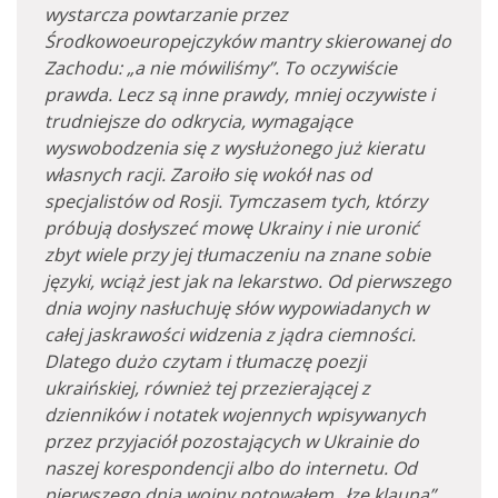
wystarcza powtarzanie przez
Środkowoeuropejczyków mantry skierowanej do
Zachodu: „a nie mówiliśmy”. To oczywiście
prawda. Lecz są inne prawdy, mniej oczywiste i
trudniejsze do odkrycia, wymagające
wyswobodzenia się z wysłużonego już kieratu
własnych racji. Zaroiło się wokół nas od
specjalistów od Rosji. Tymczasem tych, którzy
próbują dosłyszeć mowę Ukrainy i nie uronić
zbyt wiele przy jej tłumaczeniu na znane sobie
języki, wciąż jest jak na lekarstwo. Od pierwszego
dnia wojny nasłuchuję słów wypowiadanych w
całej jaskrawości widzenia z jądra ciemności.
Dlatego dużo czytam i tłumaczę poezji
ukraińskiej, również tej przezierającej z
dzienników i notatek wojennych wpisywanych
przez przyjaciół pozostających w Ukrainie do
naszej korespondencji albo do internetu. Od
pierwszego dnia wojny notowałem „łzę klauna”.