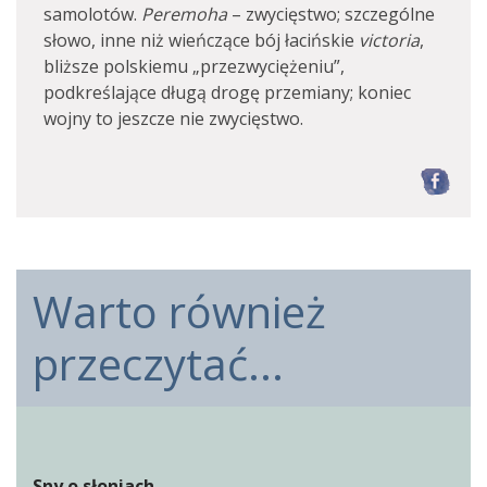
samolotów.
Peremoha
– zwycięstwo; szczególne
słowo, inne niż wieńczące bój łacińskie
victoria
,
bliższe polskiemu „przezwyciężeniu”,
podkreślające długą drogę przemiany; koniec
wojny to jeszcze nie zwycięstwo.
F
Warto również
przeczytać...
Sny o słoniach