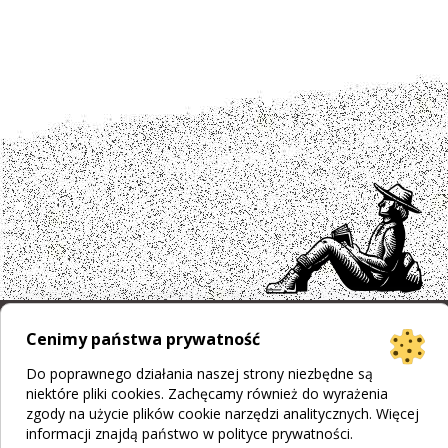
Cenimy państwa prywatność
Projekt strony
Bogumiła Płachecka
Do poprawnego działania naszej strony niezbędne są
Realizacja
© 2026 WEBOPCJA.pl
niektóre pliki cookies. Zachęcamy również do wyrażenia
Regulamin sklepu
|
Polityka prywatności
|
Pliki Cookies
zgody na użycie plików cookie narzędzi analitycznych. Więcej
informacji znajdą państwo w
polityce prywatności
.