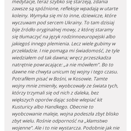
medytacje, teraz szybko się starzeją, zdania
zawsze są spóźnione, refleksje wpadają w utarte
koleiny. Wymyka się mi to inne, dziewicze, które
wyczuwam pod sercem Ukrainy. To tam dzisiaj
bije źródło oryginalnej mowy, z której staramy
się tłumaczyć na język rodzinnoeuropejski albo
jakiegoś innego plemienia. Lecz wiele gubimy w
przekładzie. I nie pomaga mi świadomość, że tyle
wiedziałem od tak dawna; wręcz przeszkadza
natrętnie powracające: „a nie mówiłem”. Bo to
dawne nie chwyta unicum tej wojny i tego czasu.
Potrafiłem pisać w Bośni, w Kosowie. Tamte
wojny mnie zmieniły, wyobcowały ze świata tych,
którzy trzymali się od nich z daleka, bez
większych oporów dając sobie wlepiać kit
Kusturicy albo Handkego. Obecnie to
wyobcowanie maleje, wojna podeszła zbyt blisko
zbyt wielu. Rośnie odporność na „kłamstwo
wojenne”. Ale i to nie wystarcza. Podobnie jak nie