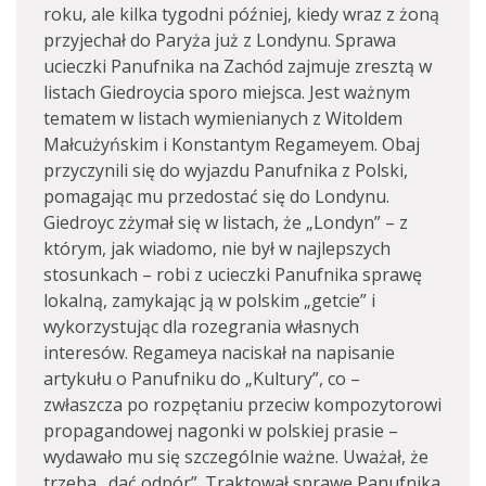
roku, ale kilka tygodni później, kiedy wraz z żoną
przyjechał do Paryża już z Londynu. Sprawa
ucieczki Panufnika na Zachód zajmuje zresztą w
listach Giedroycia sporo miejsca. Jest ważnym
tematem w listach wymienianych z Witoldem
Małcużyńskim i Konstantym Regameyem. Obaj
przyczynili się do wyjazdu Panufnika z Polski,
pomagając mu przedostać się do Londynu.
Giedroyc zżymał się w listach, że „Londyn” – z
którym, jak wiadomo, nie był w najlepszych
stosunkach – robi z ucieczki Panufnika sprawę
lokalną, zamykając ją w polskim „getcie” i
wykorzystując dla rozegrania własnych
interesów. Regameya naciskał na napisanie
artykułu o Panufniku do „Kultury”, co –
zwłaszcza po rozpętaniu przeciw kompozytorowi
propagandowej nagonki w polskiej prasie –
wydawało mu się szczególnie ważne. Uważał, że
trzeba „dać odpór”. Traktował sprawę Panufnika