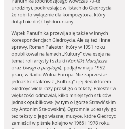
Panufnika (obchodzącego wówczas 70-te
urodziny), podkreślając w listach do Giedroycia,
że robi to wyłącznie dla kompozytora, który
dotąd nie dość był doceniany…
Wątek Panufnika przewija się także w innych
korespondencjach Giedroycia. Ale są też i inne
sprawy. Roman Palester, który w 1951 roku
opublikował na łamach „Kultury” dwa eseje na
temat roli artysty i sztuki (
Konflikt Marsjasza
oraz
Uwagi o pazylogii
), podjął w maju 1952
pracę w Radiu Wolna Europa. Nie zaprzestał
jednak kontaktów z „Kulturą” i jej Redaktorem.
Giedroyc wiele razy prosił go o teksty. Palester w
większości odmawiał, kilka mniejszych szkiców
jednak opublikował (w tym o Igorze Strawińskim
czy Antonim Szałowskim). Ogromnie ucieszyły go
też teksty o jego własnej muzyce, które Giedroyc
zamieścił w piśmie kolejno w 1966 i 1978 roku.