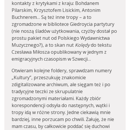
kontakty z krytykami z kraju: Bohdanem
Pilarskim, Krzysztofem Lisickim, Antonim
Buchnerem… Są też inne tropy – a to
zgromadzone w bibliotece Giedroycia partytury
(nie noszą śladów użytkowania, czyżby dostał po
prostu pakiet nut od Polskiego Wydawnictwa
Muzycznego?), a to skan nut
Kolędy
do tekstu
Czesława Miłosza opublikowany w jednym z
emigracyjnych czasopism w Szwecji…
Otwieram kolejne foldery, sprawdzam numery
„Kultury”, przeszukuję znakomicie
zdigitalizowane archiwum, ale sięgam też i po
tradycyjne teczki ze skrupulatnie
zgromadzonymi materiałami. Każdy zbiór
korespondencji odsyła do następnych, wątki i
tropy idą w różne strony. Jedne ciekawią mnie
bardziej, inne porzucam po chwili. Żałuję, że nie
mam czasu, by całkowicie poddać się duchowi