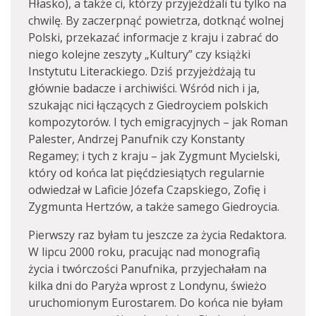
Hłasko), a także ci, którzy przyjeżdżali tu tylko na
chwilę. By zaczerpnąć powietrza, dotknąć wolnej
Polski, przekazać informacje z kraju i zabrać do
niego kolejne zeszyty „Kultury” czy książki
Instytutu Literackiego. Dziś przyjeżdżają tu
głównie badacze i archiwiści. Wśród nich i ja,
szukając nici łączących z Giedroyciem polskich
kompozytorów. I tych emigracyjnych – jak Roman
Palester, Andrzej Panufnik czy Konstanty
Regamey; i tych z kraju – jak Zygmunt Mycielski,
który od końca lat pięćdziesiątych regularnie
odwiedzał w Laficie Józefa Czapskiego, Zofię i
Zygmunta Hertzów, a także samego Giedroycia.
Pierwszy raz byłam tu jeszcze za życia Redaktora.
W lipcu 2000 roku, pracując nad monografią
życia i twórczości Panufnika, przyjechałam na
kilka dni do Paryża wprost z Londynu, świeżo
uruchomionym Eurostarem. Do końca nie byłam