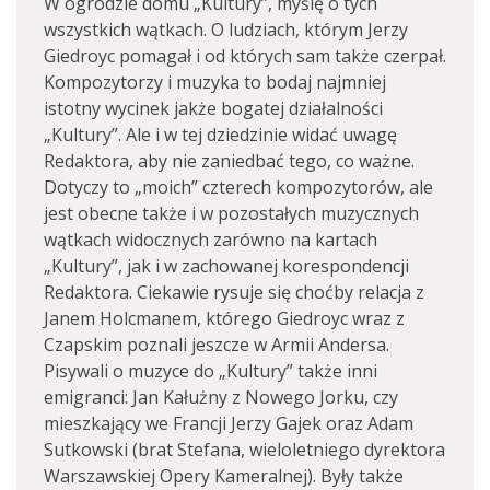
W ogrodzie domu „Kultury”, myślę o tych
wszystkich wątkach. O ludziach, którym Jerzy
Giedroyc pomagał i od których sam także czerpał.
Kompozytorzy i muzyka to bodaj najmniej
istotny wycinek jakże bogatej działalności
„Kultury”. Ale i w tej dziedzinie widać uwagę
Redaktora, aby nie zaniedbać tego, co ważne.
Dotyczy to „moich” czterech kompozytorów, ale
jest obecne także i w pozostałych muzycznych
wątkach widocznych zarówno na kartach
„Kultury”, jak i w zachowanej korespondencji
Redaktora. Ciekawie rysuje się choćby relacja z
Janem Holcmanem, którego Giedroyc wraz z
Czapskim poznali jeszcze w Armii Andersa.
Pisywali o muzyce do „Kultury” także inni
emigranci: Jan Kałużny z Nowego Jorku, czy
mieszkający we Francji Jerzy Gajek oraz Adam
Sutkowski (brat Stefana, wieloletniego dyrektora
Warszawskiej Opery Kameralnej). Były także