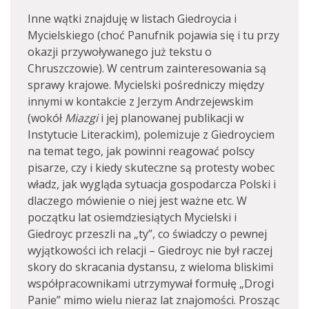
Inne wątki znajduję w listach Giedroycia i
Mycielskiego (choć Panufnik pojawia się i tu przy
okazji przywoływanego już tekstu o
Chruszczowie). W centrum zainteresowania są
sprawy krajowe. Mycielski pośredniczy między
innymi w kontakcie z Jerzym Andrzejewskim
(wokół
Miazgi
i jej planowanej publikacji w
Instytucie Literackim), polemizuje z Giedroyciem
na temat tego, jak powinni reagować polscy
pisarze, czy i kiedy skuteczne są protesty wobec
władz, jak wygląda sytuacja gospodarcza Polski i
dlaczego mówienie o niej jest ważne etc. W
początku lat osiemdziesiątych Mycielski i
Giedroyc przeszli na „ty”, co świadczy o pewnej
wyjątkowości ich relacji – Giedroyc nie był raczej
skory do skracania dystansu, z wieloma bliskimi
współpracownikami utrzymywał formułę „Drogi
Panie” mimo wielu nieraz lat znajomości. Prosząc