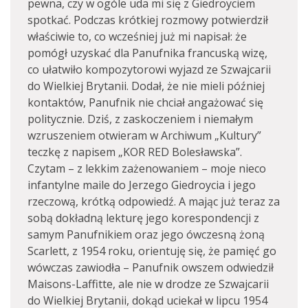
pewna, czy w ogóle uda mi się z Giedroyciem
spotkać. Podczas krótkiej rozmowy potwierdził
właściwie to, co wcześniej już mi napisał: że
pomógł uzyskać dla Panufnika francuską wizę,
co ułatwiło kompozytorowi wyjazd ze Szwajcarii
do Wielkiej Brytanii. Dodał, że nie mieli później
kontaktów, Panufnik nie chciał angażować się
politycznie. Dziś, z zaskoczeniem i niemałym
wzruszeniem otwieram w Archiwum „Kultury”
teczkę z napisem „KOR RED Bolesławska”.
Czytam – z lekkim zażenowaniem – moje nieco
infantylne maile do Jerzego Giedroycia i jego
rzeczową, krótką odpowiedź. A mając już teraz za
sobą dokładną lekturę jego korespondencji z
samym Panufnikiem oraz jego ówczesną żoną
Scarlett, z 1954 roku, orientuję się, że pamięć go
wówczas zawiodła – Panufnik owszem odwiedził
Maisons-Laffitte, ale nie w drodze ze Szwajcarii
do Wielkiej Brytanii, dokąd uciekał w lipcu 1954