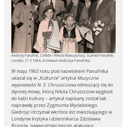
Andrzej Panufnik, Collete i Witold Małcużyńscy, Scarlett Panufnik.
Londyn, 11 X 1954, Archiwum Andrzeja Panufnika
W maju 1963 roku pod nazwiskiem Panufnika
ukazał się w „Kulturze” artykuł
Muzyczne
wypowiedzi N. S. Chruszczowa
odnoszący się do
słynnej mowy, którą Nikita Chruszczow wygłosił
do ludzi kultury – artykuł napisany został tak
naprawdę przez Zygmunta Mycielskiego.
Giedroyc otrzymał wkrótce list mieszkającego w
Londynie krytyka i dziennikarza Zdzisława
Broncla, najwyraźniej mocno atakujący