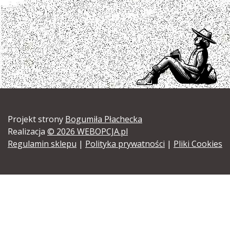
Projekt strony
Bogumiła Płachecka
Realizacja
© 2026 WEBOPCJA.pl
Regulamin sklepu
|
Polityka prywatności
|
Pliki Cookies