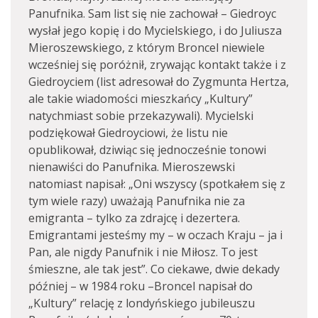
Panufnika. Sam list się nie zachował – Giedroyc
wysłał jego kopię i do Mycielskiego, i do Juliusza
Mieroszewskiego, z którym Broncel niewiele
wcześniej się poróżnił, zrywając kontakt także i z
Giedroyciem (list adresował do Zygmunta Hertza,
ale takie wiadomości mieszkańcy „Kultury”
natychmiast sobie przekazywali). Mycielski
podziękował Giedroyciowi, że listu nie
opublikował, dziwiąc się jednocześnie tonowi
nienawiści do Panufnika. Mieroszewski
natomiast napisał: „Oni wszyscy (spotkałem się z
tym wiele razy) uważają Panufnika nie za
emigranta – tylko za zdrajcę i dezertera.
Emigrantami jesteśmy my – w oczach Kraju – ja i
Pan, ale nigdy Panufnik i nie Miłosz. To jest
śmieszne, ale tak jest”. Co ciekawe, dwie dekady
później – w 1984 roku –Broncel napisał do
„Kultury” relację z londyńskiego jubileuszu