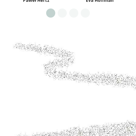
Paweł Hertz
Eva Hoffman