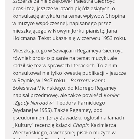
Szczerze za nie dziękował. Palestra Giedroyc
prosił też, jeszcze w latach pięćdziesiątych, o
konsultację artykułu na temat wpływów Chopina
w muzyce współczesnej, napisanego przez
mieszkającego w Nowym Jorku pianistę, Jana
Holcmana. Tekst ukazał się w czerwcu 1953 roku.
Mieszkającego w Szwajcarii Regameya Giedroyc
również prosił o pisanie na temat muzyki, ale
radził się też w sprawach literackich. To z nim
konsultował nie tylko kwestię publikacji – jeszcze
w Rzymie, w 1947 roku –
Portretu Kanta
Bolesława Micińskiego, do którego Regamey
napisał przedmowę, ale także powieści
Koniec
„Zgody Narodów”
Teodora Parnickiego
(wydanej w 1955). Także Regamey, pod
pseudonimem Jerzy Zawadzki, ogłosił na łamach
„Kultury” recenzję książki
Chopin
Kazimierza
Wierzyńskiego, a wcześniej pisał o muzyce w