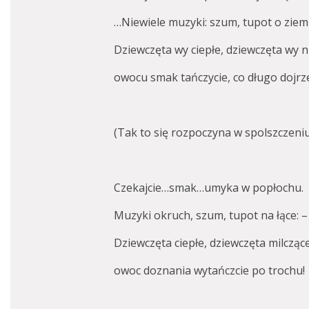
…Niewiele muzyki: szum, tupot o ziemi
Dziewczęta wy ciepłe, dziewczęta wy 
owocu smak tańczycie, co długo dojrz
(Tak to się rozpoczyna w spolszczeniu
Czekajcie…smak…umyka w popłochu.
Muzyki okruch, szum, tupot na łące: –
Dziewczęta ciepłe, dziewczęta milczące
owoc doznania wytańczcie po trochu!