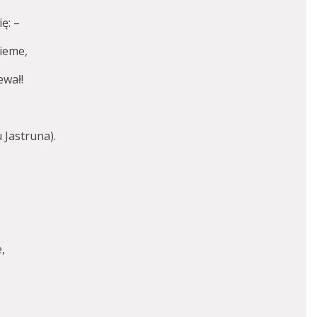
ę: –
nieme,
ewał!
 Jastruna).
,