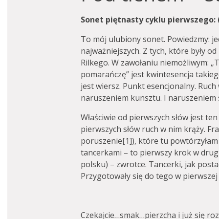
Sonet piętnasty cyklu pierwszego:
To mój ulubiony sonet. Powiedzmy: je
najważniejszych. Z tych, które były od
Rilkego. W zawołaniu niemożliwym: „T
pomarańczę” jest kwintesencja takieg
jest wiersz. Punkt esencjonalny. Ruch 
naruszeniem kunsztu. I naruszeniem 
Właściwie od pierwszych słów jest te
pierwszych słów ruch w nim krąży. Fra
poruszenie[1]), które tu powtórzyłam 
tancerkami – to pierwszy krok w drugi
polsku) – zwrotce. Tancerki, jak post
Przygotowały się do tego w pierwszej p
Czekajcie…smak…pierzcha i już się ro