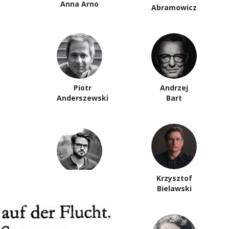
Anna Arno
Abramowicz
Piotr
Andrzej
Anderszewski
Bart
Krzysztof
Paweł Bem
Bielawski