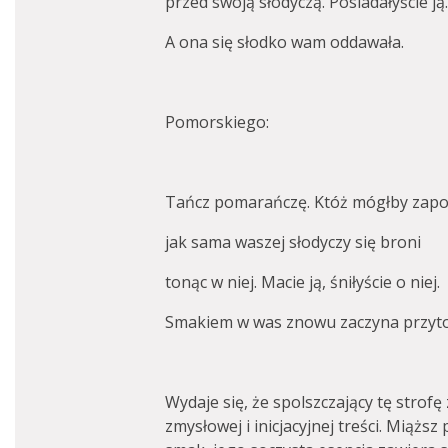
przed swoją słodyczą. Posiadałyście ją.
A ona się słodko wam oddawała.
Pomorskiego:
Tańcz pomarańczę. Któż mógłby zap
jak sama waszej słodyczy się broni
tonąc w niej. Macie ją, śniłyście o niej.
Smakiem w was znowu zaczyna przyt
Wydaje się, że spolszczający tę strofę 
zmysłowej i inicjacyjnej treści. Miążs