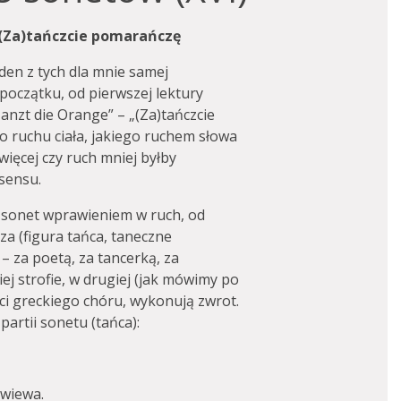
 (Za)tańczcie pomarańczę
den z tych dla mnie samej
 początku, od pierwszej lektury
anzt die Orange” – „(Za)tańczcie
o ruchu ciała, jakiego ruchem słowa
więcej czy ruch mniej byłby
sensu.
n sonet wprawieniem w ruch, od
za (figura tańca, taneczne
– za poetą, za tancerką, za
ej strofie, w drugiej (jak mówimy po
aci greckiego chóru, wykonują zwrot.
artii sonetu (tańca):
zwiewa.