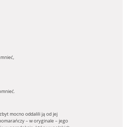
omnieć,
omnieć.
zbyt mocno oddalili ją od jej
z pomarańczy – w oryginale – jego