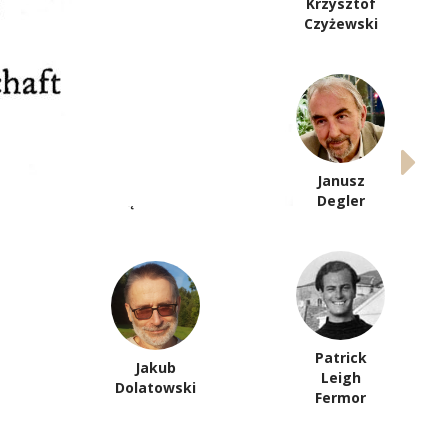
Józef
Krzysztof
Czapski
Czyżewski
Justyna
Janusz
Dąbrowska
Degler
Patrick
Jakub
Leigh
Dolatowski
Fermor