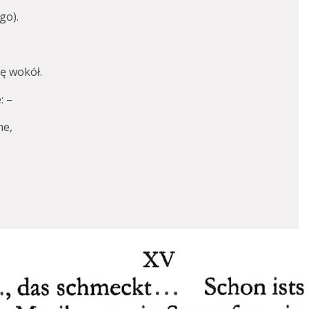
go).
ię wokół.
: –
me,