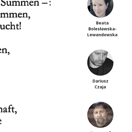
Beata
Ewa
Bolesławska-
Bieńkowska
Lewandowska
Stefan
Dariusz
Chwin
Czaja