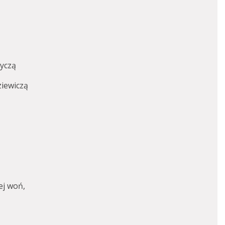
dyczą
ziewiczą
ej woń,