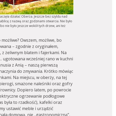
aczęła działać Oberża. Jeszcze bez szyldu nad
ablicę z nazwą oraz godzinami otwarcia. Nie było
 bo nie było jeszcze wokół tych drzew, ani też
 to możliwe? Owszem, możliwe, bo
dowana – zgodnie z oryginałem,
 z żeliwnym blatem i fajerkami. Na
a… ugotowana wcześniej rano w kuchni
sia z Anią – naszą pierwszą
y naczynia do zmywania. Krótko mówiąc
kami. Na miejscu, w oberży, na tej
ierogi, smażone naleśniki oraz gofry
ofrownicy. Dopiero latem, po powrocie
elektryczne ogrzewanie podłogowe
 była to rzadkość), kafelki oraz
y ustawić meble i urządzić
nała domową, nie „gastronomiczną”,