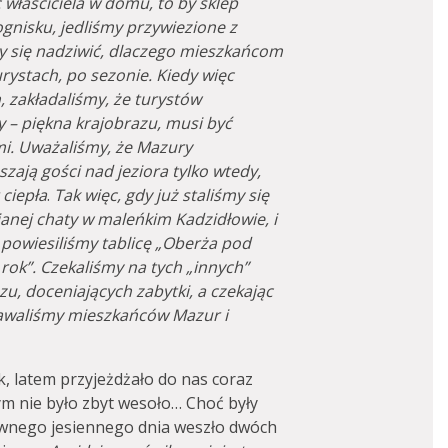
 właściciela w domu, to by sklep
ognisku, jedliśmy przywiezione z
y się nadziwić, dlaczego mieszkańcom
urystach, po sezonie. Kiedy więc
 zakładaliśmy, że turystów
y – piękna krajobrazu, musi być
ćmi. Uważaliśmy, że Mazury
szają gości nad jeziora tylko wtedy,
 ciepła
.
Tak więc, gdy już staliśmy się
nej chaty w maleńkim Kadzidłowie, i
, powiesiliśmy tablicę „Oberża pod
rok”. Czekaliśmy na tych „innych”
azu, doceniających zabytki, a czekając
nawaliśmy mieszkańców Mazur i
, latem przyjeżdżało do nas coraz
ym nie było zbyt wesoło… Choć były
ewnego jesiennego dnia weszło dwóch