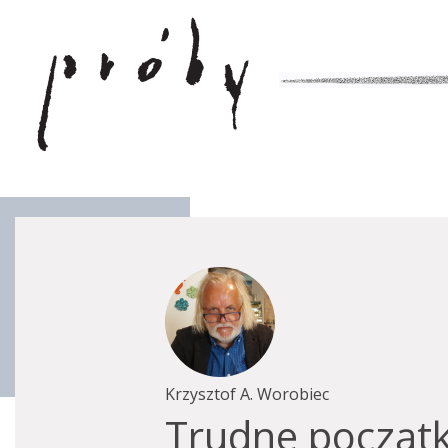
Krzysztof A. Worobiec
Trudne począt