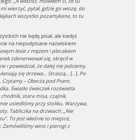
iego: „
A widzisz, mówiłem ci, że tu
 mi wierzyć, pytał, gdzie go wiozę, do
łajkach wszystko pozamykane, to tu
ystkich nie będę pisał, ale kiedyś
ecie na niepodpisane nazwiskiem
lowym lesie
z mężem i plecakiem
anek zdenerwował się, skręcił w
 i powiedział, że dalej nie jedziemy.
łaniają się drzewa… Straszą…
[…].
Po
a. Czytamy –
Oberża pod Psem
.
ka. Światło świeczek rozświetla
 chodnik, stara misa, czajnik,
nie usiedliśmy przy stoliku. Warzywa,
y. Tabliczka na drzwiach: „Nie
u”. To jest właśnie to miejsce,
 Zamówiliśmy wino i pierogi z