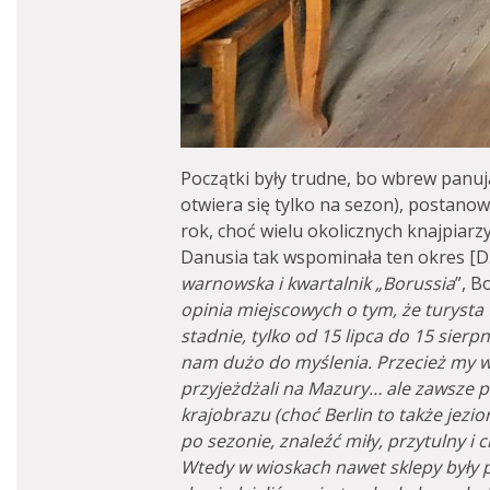
Początki były trudne, bo wbrew panuj
otwiera się tylko na sezon), postanowi
rok, choć wielu okolicznych knajpiarzy
Danusia tak wspominała ten okres [D.
warnowska i kwartalnik „Borussia
”, B
opinia miejscowych o tym, że turysta
stadnie, tylko od 15 lipca do 15 sierp
nam dużo do myślenia. Przecież my wc
przyjeżdżali na Mazury… ale zawsze po
krajobrazu (choć Berlin to także jezio
po sezonie, znaleźć miły, przytulny i 
Wtedy w wioskach nawet sklepy były 