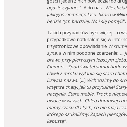
gości i jeden z nich powiedział do drug
będzie czynne.
..”. A do nas: „
Nie chciał
jakiegoś ciemnego lasu. Skoro w Miko
będzie tym bardziej. No i się pomylił
”.
Takich przypadków było więcej – o wsz
przypadkowo natknąłem się w intern
trzystronicowe opowiadanie
W stumi
syna
, a w nim podobne zdarzenie: „…
J
prawo przy pierwszym lepszym zjeździe
Ciemno… Spod świateł samochodu wy
chwili z mroku wyłania się stara chat
Dziwna nazwa.
[…]
Wchodzimy do środ
wnętrze chaty. Jak tu przytulnie! Stary
naczynia. Stare meble. Trochę niepew
owoce w wazach. Chleb domowej robot
mamy czasu dla tych, co nie mają czas
którego szukaliśmy! Zapach pierogów.
kapustą”.