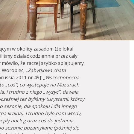
ącym w okolicy zasadom (że lokal
liśmy działać codziennie przez cały
 mówiło, że raczej szybko splajtujemy.
 Worobiec, „
Zabytkowa chata
orussia 2011 nr 49]: „
Wszechobecna
 to „coś”, co występuje na Mazurach
nia, i trudno z niego „wyżyć”, dawała
ześniej też byliśmy turystami, którzy
 sezonie, dla spokoju i dla innego
rna kraina). I trudno było nam wtedy,
ciepły nocleg oraz coś do jedzenia.
po sezonie pozamykane (później się