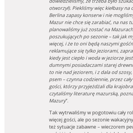
dowiedzieliśmy, że trzeba było szukać
otworzył). Piekliśmy więc kiełbasy na 
Berlina zapasy konserw i nie mogliśm
Mazur nie chce się zarabiać, na nas t
planowaliśmy już zostać na Mazurach,
poszukujących po sezonie – tak jak m
więcej, i że to oni będą naszymi goś
reklamujące się tylko jeziorami, zapra
kiedy jest ciepło i woda w jeziorze jest
dumnymi posiadaczami starej drewnia
to nie nad jeziorem, i z dala od szosy
psem – czynna codziennie, przez cały 
gości, którzy przyjeżdżali dla krajobr
czytaliśmy literaturę mazurską, poz
Mazury
”.
Tak wytrwaliśmy w pogotowiu cały rok
więcej gości, ale po sezonie wakacyjn
też sytuacje zabawne – wieczorem p