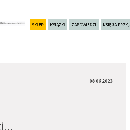
SKLEP
KSIĄŻKI
ZAPOWIEDZI
KSIĘGA PRZY
08 06 2023
ki…