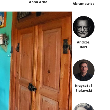
Anna Arno
Abramowicz
Piotr
Andrzej
Anderszewski
Bart
Krzysztof
Paweł Bem
Bielawski