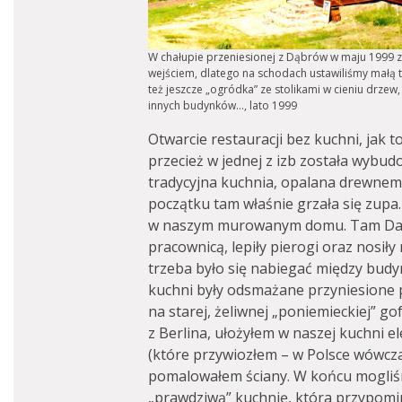
W chałupie przeniesionej z Dąbrów w maju 1999 z
wejściem, dlatego na schodach ustawiliśmy małą t
też jeszcze „ogródka” ze stolikami w cieniu drzew,
innych budynków…, lato 1999
Otwarcie restauracji bez kuchni, jak
przecież w jednej z izb została wybu
tradycyjna kuchnia, opalana drewnem,
początku tam właśnie grzała się zup
w naszym murowanym domu. Tam Danu
pracownicą, lepiły pierogi oraz nosił
trzeba było się nabiegać między budyn
kuchni były odsmażane przyniesione p
na starej, żeliwnej „poniemieckiej” g
z Berlina, ułożyłem w naszej kuchni 
(które przywiozłem – w Polsce wówczas
pomalowałem ściany. W końcu mogliśm
„prawdziwą” kuchnię, która przypomi