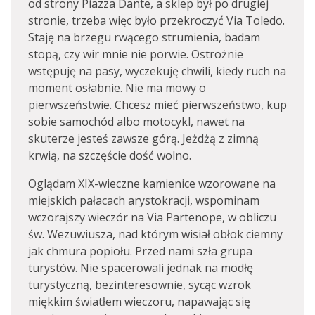
od strony Piazza Dante, a sklep był po drugiej
stronie, trzeba więc było przekroczyć Via Toledo.
Staję na brzegu rwącego strumienia, badam
stopą, czy wir mnie nie porwie. Ostrożnie
wstępuję na pasy, wyczekuję chwili, kiedy ruch na
moment osłabnie. Nie ma mowy o
pierwszeństwie. Chcesz mieć pierwszeństwo, kup
sobie samochód albo motocykl, nawet na
skuterze jesteś zawsze górą. Jeżdżą z zimną
krwią, na szczęście dość wolno.
Oglądam XIX-wieczne kamienice wzorowane na
miejskich pałacach arystokracji, wspominam
wczorajszy wieczór na Via Partenope, w obliczu
św. Wezuwiusza, nad którym wisiał obłok ciemny
jak chmura popiołu. Przed nami szła grupa
turystów. Nie spacerowali jednak na modłę
turystyczną, bezinteresownie, sycąc wzrok
miękkim światłem wieczoru, napawając się