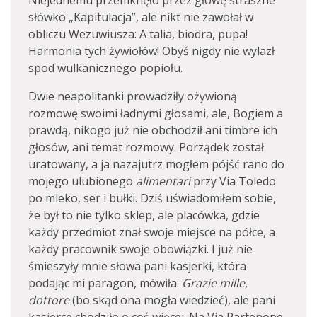
Niejednemu przemknęło przez głowę straszne
słówko „Kapitulacja”, ale nikt nie zawołał w
obliczu Wezuwiusza: A talia, biodra, pupa!
Harmonia tych żywiołów! Obyś nigdy nie wylazł
spod wulkanicznego popiołu.
Dwie neapolitanki prowadziły ożywioną
rozmowę swoimi ładnymi głosami, ale, Bogiem a
prawdą, nikogo już nie obchodził ani timbre ich
głosów, ani temat rozmowy. Porządek został
uratowany, a ja nazajutrz mogłem pójść rano do
mojego ulubionego
alimentari
przy Via Toledo
po mleko, ser i bułki. Dziś uświadomiłem sobie,
że był to nie tylko sklep, ale placówka, gdzie
każdy przedmiot znał swoje miejsce na półce, a
każdy pracownik swoje obowiązki. I już nie
śmieszyły mnie słowa pani kasjerki, która
podając mi paragon, mówiła:
Grazie mille
,
dottore
(bo skąd ona mogła wiedzieć), ale pani