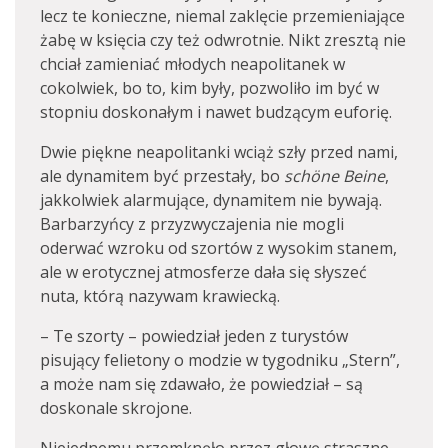
lecz te konieczne, niemal zaklęcie przemieniające
żabę w księcia czy też odwrotnie. Nikt zresztą nie
chciał zamieniać młodych neapolitanek w
cokolwiek, bo to, kim były, pozwoliło im być w
stopniu doskonałym i nawet budzącym euforię.
Dwie piękne neapolitanki wciąż szły przed nami,
ale dynamitem być przestały, bo
schöne Beine
,
jakkolwiek alarmujące, dynamitem nie bywają.
Barbarzyńcy z przyzwyczajenia nie mogli
oderwać wzroku od szortów z wysokim stanem,
ale w erotycznej atmosferze dała się słyszeć
nuta, którą nazywam krawiecką.
– Te szorty – powiedział jeden z turystów
pisujący felietony o modzie w tygodniku „Stern”,
a może nam się zdawało, że powiedział – są
doskonale skrojone.