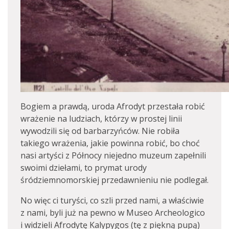
Bogiem a prawdą, uroda Afrodyt przestała robić
wrażenie na ludziach, którzy w prostej linii
wywodzili się od barbarzyńców. Nie robiła
takiego wrażenia, jakie powinna robić, bo choć
nasi artyści z Północy niejedno muzeum zapełnili
swoimi dziełami, to prymat urody
śródziemnomorskiej przedawnieniu nie podlegał.
No więc ci turyści, co szli przed nami, a właściwie
z nami, byli już na pewno w Museo Archeologico
i widzieli Afrodytę Kalypygos (tę z piękną pupą)