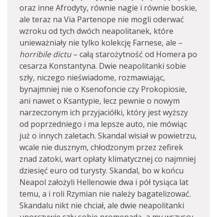
oraz inne Afrodyty, równie nagie i równie boskie,
ale teraz na Via Partenope nie mogli oderwać
wzroku od tych dwóch neapolitanek, które
unieważniały nie tylko kolekcję Farnese, ale –
horribile dictu
– całą starożytność od Homera po
cesarza Konstantyna. Dwie neapolitanki sobie
szły, niczego nieświadome, rozmawiając,
bynajmniej nie o Ksenofoncie czy Prokopiosie,
ani nawet o Ksantypie, lecz pewnie o nowym
narzeczonym ich przyjaciółki, który jest wyższy
od poprzedniego i ma lepsze auto, nie mówiąc
już o innych zaletach. Skandal wisiał w powietrzu,
wcale nie dusznym, chłodzonym przez zefirek
znad zatoki, wart opłaty klimatycznej co najmniej
dziesięć euro od turysty. Skandal, bo w końcu
Neapol założyli Hellenowie dwa i pół tysiąca lat
temu, a i roli Rzymian nie należy bagatelizować.
Skandalu nikt nie chciał, ale dwie neapolitanki