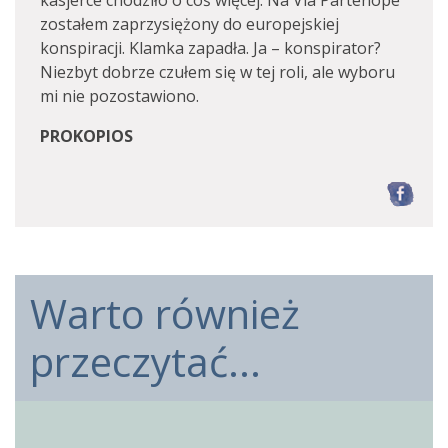
kasjerce chodziło o coś więcej. Na Via Partenope
zostałem zaprzysiężony do europejskiej
konspiracji. Klamka zapadła. Ja – konspirator?
Niezbyt dobrze czułem się w tej roli, ale wyboru
mi nie pozostawiono.
PROKOPIOS
F
Warto również
przeczytać...