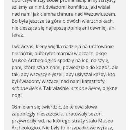
uporczywie szły sobie promenadą, a my wszyscy
szliśmy za nimi, świadomi konfliktu, jaki wisiał
nad nami jak ciemna chmura nad Wezuwiuszem.
Bo była jeszcze ta góra o dwóch wierzchołkach,
nie ciesząca się najlepszą opinią ani dawniej, ani
teraz.
I wówczas, kiedy więdła nadzieja na uratowanie
hierarchii, autorytet marniał w oczach, akcje
Museo Archeologico spadały na łeb, na szyję,
pani, która szła z nami, powiedziała do kogoś, ale
tak, aby wszyscy słyszeli, aby usłyszał każdy, kto
był świadomy wiszącej nad nami katastrofy:
schöne Beine
. Tak właśnie:
schöne Beine
, piękne
nogi.
Ośmielam się twierdzić, że te dwa słowa
zapobiegły nieszczęściu, uratowały sezon,
przywróciły ład, na którego straży stało Museo
Archeologico. Nie były to przypadkowe wyrazy,