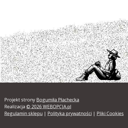
Projekt strony
Bogumiła Płachecka
Realizacja
© 2026 WEBOPCJA.pl
Regulamin sklepu
|
Polityka prywatności
|
Pliki Cookies