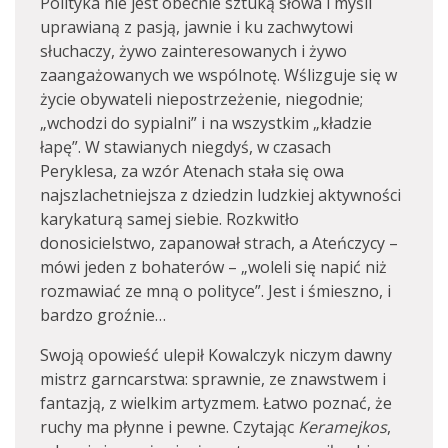
Polityka nie jest obecnie sztuką słowa i myśli
uprawianą z pasją, jawnie i ku zachwytowi
słuchaczy, żywo zainteresowanych i żywo
zaangażowanych we wspólnotę. Wślizguje się w
życie obywateli niepostrzeżenie, niegodnie;
„wchodzi do sypialni” i na wszystkim „kładzie
łapę”. W stawianych niegdyś, w czasach
Peryklesa, za wzór Atenach stała się owa
najszlachetniejsza z dziedzin ludzkiej aktywności
karykaturą samej siebie. Rozkwitło
donosicielstwo, zapanował strach, a Ateńczycy –
mówi jeden z bohaterów – „woleli się napić niż
rozmawiać ze mną o polityce”. Jest i śmieszno, i
bardzo groźnie…
Swoją opowieść ulepił Kowalczyk niczym dawny
mistrz garncarstwa: sprawnie, ze znawstwem i
fantazją, z wielkim artyzmem. Łatwo poznać, że
ruchy ma płynne i pewne. Czytając
Keramejkos
,