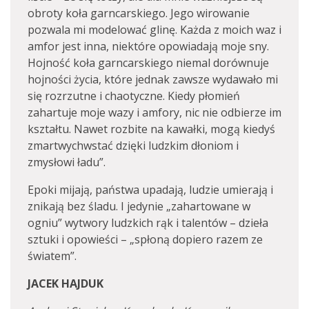
obroty koła garncarskiego. Jego wirowanie
pozwala mi modelować glinę. Każda z moich waz i
amfor jest inna, niektóre opowiadają moje sny.
Hojność koła garncarskiego niemal dorównuje
hojności życia, które jednak zawsze wydawało mi
się rozrzutne i chaotyczne. Kiedy płomień
zahartuje moje wazy i amfory, nic nie odbierze im
kształtu. Nawet rozbite na kawałki, mogą kiedyś
zmartwychwstać dzięki ludzkim dłoniom i
zmysłowi ładu”.
Epoki mijają, państwa upadają, ludzie umierają i
znikają bez śladu. I jedynie „zahartowane w
ogniu” wytwory ludzkich rąk i talentów – dzieła
sztuki i opowieści – „spłoną dopiero razem ze
światem”.
JACEK HAJDUK