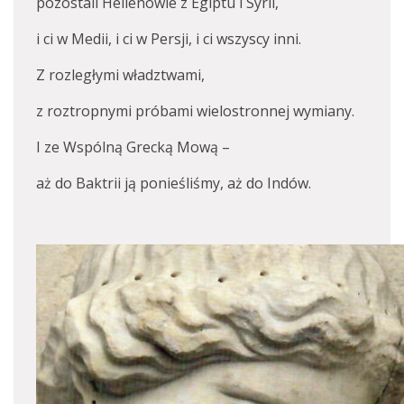
pozostali Hellenowie z Egiptu i Syrii,
i ci w Medii, i ci w Persji, i ci wszyscy inni.
Z rozległymi władztwami,
z roztropnymi próbami wielostronnej wymiany.
I ze Wspólną Grecką Mową –
aż do Baktrii ją ponieśliśmy, aż do Indów.