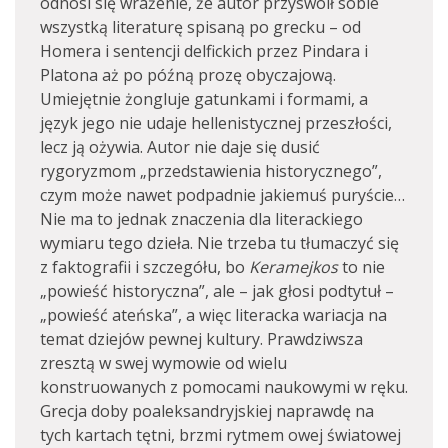
odnosi się wrażenie, że autor przyswoił sobie
wszystką literaturę spisaną po grecku – od
Homera i sentencji delfickich przez Pindara i
Platona aż po późną prozę obyczajową.
Umiejętnie żongluje gatunkami i formami, a
język jego nie udaje hellenistycznej przeszłości,
lecz ją ożywia. Autor nie daje się dusić
rygoryzmom „przedstawienia historycznego”,
czym może nawet podpadnie jakiemuś puryście…
Nie ma to jednak znaczenia dla literackiego
wymiaru tego dzieła. Nie trzeba tu tłumaczyć się
z faktografii i szczegółu, bo
Keramejkos
to nie
„powieść historyczna”, ale – jak głosi podtytuł –
„powieść ateńska”, a więc literacka wariacja na
temat dziejów pewnej kultury. Prawdziwsza
zresztą w swej wymowie od wielu
konstruowanych z pomocami naukowymi w ręku.
Grecja doby poaleksandryjskiej naprawdę na
tych kartach tętni, brzmi rytmem owej światowej