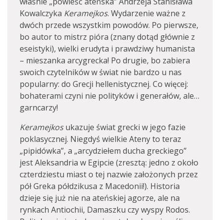
właśnie „powieść ateńska” Andrzeja Stanisława
Kowalczyka
Keramejkos
. Wydarzenie ważne z
dwóch przede wszystkim powodów. Po pierwsze,
bo autor to mistrz pióra (znany dotąd głównie z
eseistyki), wielki erudyta i prawdziwy humanista
– mieszanka arcygrecka! Po drugie, bo zabiera
swoich czytelników w świat nie bardzo u nas
popularny: do Grecji hellenistycznej. Co więcej:
bohaterami czyni nie polityków i generałów, ale…
garncarzy!
Keramejkos
ukazuje świat grecki w jego fazie
poklasycznej. Niegdyś wielkie Ateny to teraz
„pipidówka”, a „arcydziełem ducha greckiego”
jest Aleksandria w Egipcie (zresztą: jedno z około
czterdziestu miast o tej nazwie założonych przez
pół Greka półdzikusa z Macedonii!). Historia
dzieje się już nie na ateńskiej agorze, ale na
rynkach Antiochii, Damaszku czy wyspy Rodos.