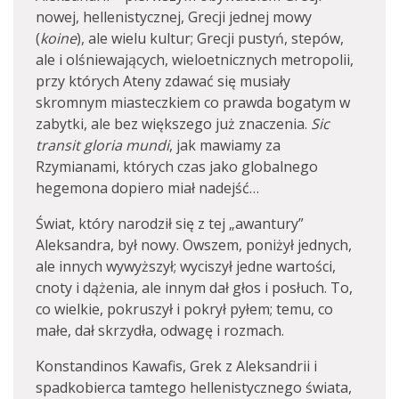
nowej, hellenistycznej, Grecji jednej mowy
(
koine
), ale wielu kultur; Grecji pustyń, stepów,
ale i olśniewających, wieloetnicznych metropolii,
przy których Ateny zdawać się musiały
skromnym miasteczkiem co prawda bogatym w
zabytki, ale bez większego już znaczenia.
Sic
transit gloria mundi
, jak mawiamy za
Rzymianami, których czas jako globalnego
hegemona dopiero miał nadejść…
Świat, który narodził się z tej „awantury”
Aleksandra, był nowy. Owszem, poniżył jednych,
ale innych wywyższył; wyciszył jedne wartości,
cnoty i dążenia, ale innym dał głos i posłuch. To,
co wielkie, pokruszył i pokrył pyłem; temu, co
małe, dał skrzydła, odwagę i rozmach.
Konstandinos Kawafis, Grek z Aleksandrii i
spadkobierca tamtego hellenistycznego świata,