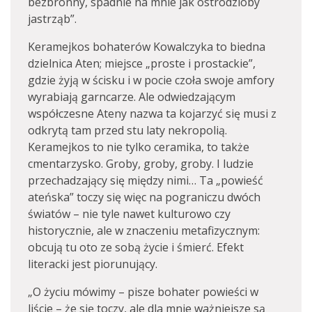
bezbronny, spadnie na mnie jak ostrodzioby
jastrząb”.
Keramejkos bohaterów Kowalczyka to biedna
dzielnica Aten; miejsce „proste i prostackie”,
gdzie żyją w ścisku i w pocie czoła swoje amfory
wyrabiają garncarze. Ale odwiedzającym
współczesne Ateny nazwa ta kojarzyć się musi z
odkrytą tam przed stu laty nekropolią.
Keramejkos to nie tylko ceramika, to także
cmentarzysko. Groby, groby, groby. I ludzie
przechadzający się między nimi… Ta „powieść
ateńska” toczy się więc na pograniczu dwóch
światów – nie tyle nawet kulturowo czy
historycznie, ale w znaczeniu metafizycznym:
obcują tu oto ze sobą życie i śmierć. Efekt
literacki jest piorunujący.
„O życiu mówimy – pisze bohater powieści w
liście – że się toczy, ale dla mnie ważniejsze są