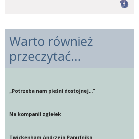
F
Warto również
przeczytać...
„Potrzeba nam pieśni dostojnej…”
Na kompanii zgiełek
Twickenham Andrzeja Panufnika