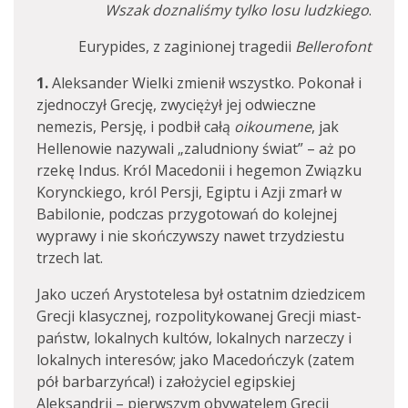
Wszak doznaliśmy tylko losu ludzkiego
.
Eurypides, z zaginionej tragedii
Bellerofont
1.
Aleksander Wielki zmienił wszystko. Pokonał i
zjednoczył Grecję, zwyciężył jej odwieczne
nemezis, Persję, i podbił całą
oikoumene
, jak
Hellenowie nazywali „zaludniony świat” – aż po
rzekę Indus. Król Macedonii i hegemon Związku
Korynckiego, król Persji, Egiptu i Azji zmarł w
Babilonie, podczas przygotowań do kolejnej
wyprawy i nie skończywszy nawet trzydziestu
trzech lat.
Jako uczeń Arystotelesa był ostatnim dziedzicem
Grecji klasycznej, rozpolitykowanej Grecji miast-
państw, lokalnych kultów, lokalnych narzeczy i
lokalnych interesów; jako Macedończyk (zatem
pół barbarzyńca!) i założyciel egipskiej
Aleksandrii – pierwszym obywatelem Grecji