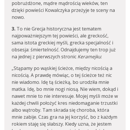
pobrużdżone, mądre mądrością wieków, ten
dzięki powieści Kowalczyka przeżyje te sceny na
nowo.
3.
To nie Grecja historyczna jest tematem
najpoważniejszym tej powieści, ale greckość,
sama istota greckiej myśli, grecka specjalność i
obsesja: śmiertelność. Odnajdujemy ten trop już
na jednej z pierwszych stronic
Keramejku
:
„Stąpamy po wąskiej ścieżce, między nicością a
nicością. A prawdę mówiąc, o tej ścieżce też nic
nie wiadomo. Idę tą ścieżką, bo urodziła mnie
matka. Idę, bo mnie nogi niosą. Nie wiem, dokąd i
nawet mnie to nie interesuje. Mojej myśli może w
każdej chwili położyć kres niedomaganie trzustki
albo wątroby. Tam skrada się choroba, która
mnie zabije. Czas gra na jej korzyść, bo z każdym
rokiem staję się słabszy. Kiedy uzna, że jestem