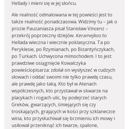
Hellady i mieni się w jej słońcu.
Ale realność odmalowana w tej powieści jest to
także realność ponadczasowa. Widzimy tu – jak o
prozie Pauzaniasza pisał Stanisław Vincenz –
przekrój poprzeczny dziejów.
Keramejkos
to
Hellada wieczna i wiecznie poklasyczna. Ta po
Peryklesie, po Rzymianach, po Bizantyńczykach,
po Turkach. Uchwycona mimochodem. I to jest
prawdziwe osiągnięcie Kowalczyka
powieściopisarza: zdołał on wysłyszeć w cudzych
słowach i oddać swoimi nie tylko prawdę czasu,
ale prawdę jako taką. Kto był w Atenach
współczesnych, kto przystawał w skwarze na
placykach i rogach ulic, by podejrzeć starych
Greków, gwarzących, śmiejących się czy
troskających, grających w kości przy szklaneczce
wina, kto przysłuchiwał się brzmieniu ich mowy i
usiłował przeniknąć ich twarze, spalone,