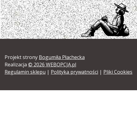
Projekt strony
Bogumiła Płachecka
Realizacja
© 2026 WEBOPCJA.pl
Regulamin sklepu
|
Polityka prywatności
|
Pliki Cookies