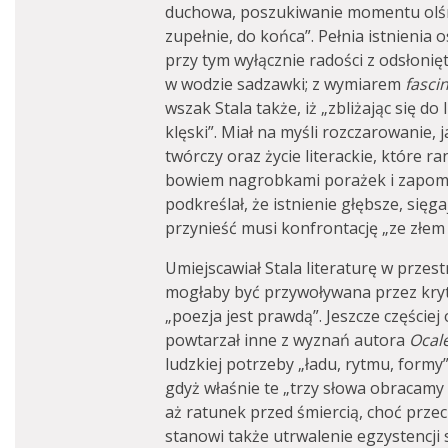
duchowa, poszukiwanie momentu olśni
zupełnie, do końca”. Pełnia istnienia
przy tym wyłącznie radości z odsłoni
w wodzie sadzawki; z wymiarem
fasci
wszak Stala także, iż „zbliżając się do
klęski”. Miał na myśli rozczarowanie, 
twórczy oraz życie literackie, które r
bowiem nagrobkami porażek i zapomn
podkreślał, że istnienie głębsze, się
przynieść musi konfrontację „ze złem 
Umiejscawiał Stala literaturę w przes
mogłaby być przywoływana przez kryt
„poezja jest prawdą”. Jeszcze częściej 
powtarzał inne z wyznań autora
Ocal
ludzkiej potrzeby „ładu, rytmu, formy
gdyż właśnie te „trzy słowa obracamy p
aż ratunek przed śmiercią, choć przec
stanowi także utrwalenie egzystencj