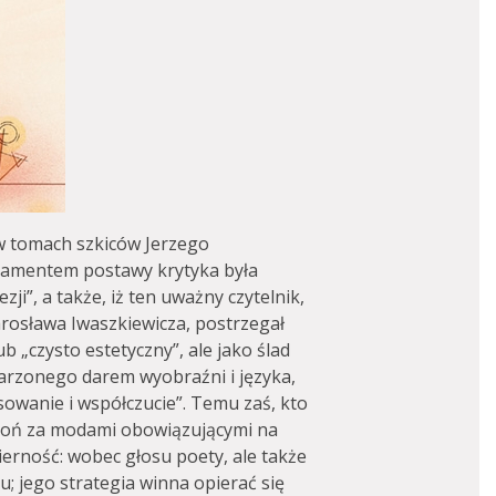
w tomach szkiców Jerzego
ndamentem postawy krytyka była
ji”, a także, iż ten uważny czytelnik,
rosława Iwaszkiewicza, postrzegał
b „czysto estetyczny”, ale jako ślad
arzonego darem wyobraźni i języka,
owanie i współczucie”. Temu zaś, kto
pogoń za modami obowiązującymi na
ierność: wobec głosu poety, ale także
 jego strategia winna opierać się