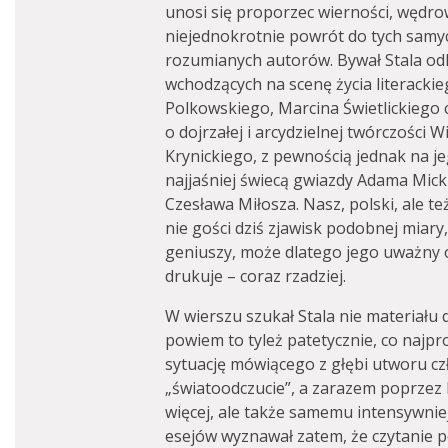
unosi się proporzec wierności, wędr
niejednokrotnie powrót do tych samych,
rozumianych autorów. Bywał Stala o
wchodzących na scenę życia literackie
Polkowskiego, Marcina Świetlickiego c
o dojrzałej i arcydzielnej twórczości 
Krynickiego, z pewnością jednak na je
najjaśniej świecą gwiazdy Adama Mick
Czesława Miłosza. Nasz, polski, ale t
nie gości dziś zjawisk podobnej miary
geniuszy, może dlatego jego uważny 
drukuje – coraz rzadziej.
W wierszu szukał Stala nie materiału 
powiem to tyleż patetycznie, co najpr
sytuację mówiącego z głębi utworu czło
„światoodczucie”, a zarazem poprzez l
więcej, ale także samemu intensywniej
esejów wyznawał zatem, że czytanie p