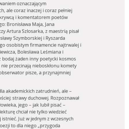
owaniem oznaczającym
 ale coraz inaczej i coraz pełniej
dkrywcą i komentatorem poetów
go: Bronisława Maja, Jana
zy Artura Szlosarka, z maestrią pisał
Wisławy Szymborskiej i Ryszarda
go osobistym firmamencie najtrwalej i
iewicza, Bolesława Leśmiana i
eż bodaj żaden inny poetycki kosmos
, nie przecinają nieboskłonu komety
obserwator pisze, a przynajmniej
dla akademickich zatrudnień, ale –
ościej: strawy duchowej. Rozpoznawał
wieka, jego – jak lubił pisać –
ekturę chciał nie tylko wiedzieć
 istnieć. Już w jednym z wczesnych
oezji to dla niego „przygoda