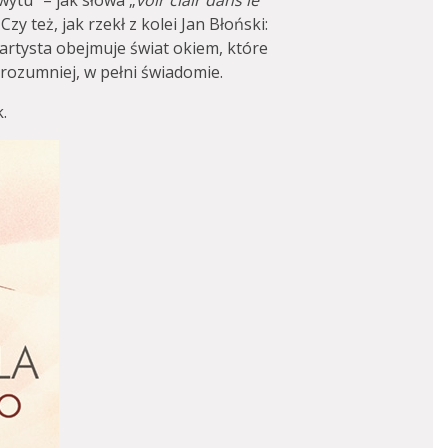
ytu” – jak słowa „
voir clair dans le
Czy też, jak rzekł z kolei Jan Błoński:
 artysta obejmuje świat okiem, które
 rozumniej, w pełni świadomie.
k.