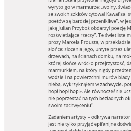
Marian Stala przywołał niegdyś uryw
wyryto go w marmurze: „wolny, świad
ze swoich szkiców cytował Kawafisa, s
poetów są bardziej przenikliwe”, w je
jaką Julian Przyboś obdarzył poezję 
rozświetlające rzeczy”. Te świetliste
prozy Marcela Prousta, w przekładzie 
słońce: złocenia jego, umyte przez ule
drzewach, na ścianach domku, na mok
której słońce wróciło przejrzystość, 
marmurkiem, na który nigdy przedtem 
wodzie i na powierzchni murów blad
nieba, wykrzyknąłem w zachwycie, po
hop! hop! hop!». Ale równocześnie u
nie poprzestać na tych bezładnych okrz
swoim zachwyceniu”.
Zadaniem artysty – odkrywa narrato
jest nie tylko przyjąć epifanijne dośw