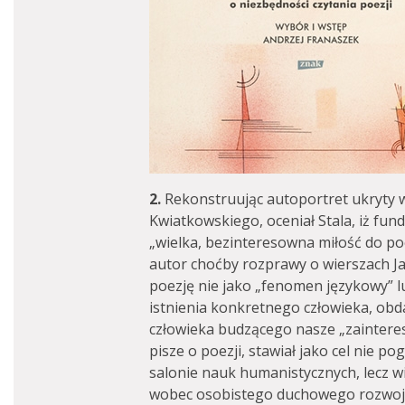
2.
Rekonstruując autoportret ukryty 
Kwiatkowskiego, oceniał Stala, iż fu
„wielka, bezinteresowna miłość do poez
autor choćby rozprawy o wierszach Ja
poezję nie jako „fenomen językowy” lu
istnienia konkretnego człowieka, obd
człowieka budzącego nasze „zainteres
pisze o poezji, stawiał jako cel nie 
salonie nauk humanistycznych, lecz w
wobec osobistego duchowego rozwoju;