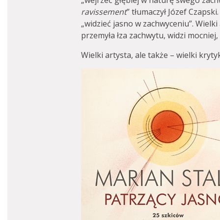
„wejrzeć głębiej w naturę swego zachw
ravissement
” tłumaczył Józef Czapski. 
„widzieć jasno w zachwyceniu”. Wielki
przemyła łza zachwytu, widzi mocniej,
Wielki artysta, ale także – wielki kryty