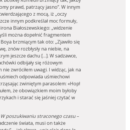
ek
Boskiej Komedii
brzmiący tak, jakby
omy prawd, patrzący jasno”. W innym
twierdzającego z mocą, iż „oczy
szcze innym podkreślał moc formuły,
Mirona Białoszewskiego: „widzenie
 myśli można dopełnić fragmentem
Boya brzmiącym tak oto: „Zjawiło się
wę, znów rozbłysły na niebie, na
rym jeszcze dachu […]. W sadzawce,
dachówki odbijały się różowym
nie zwróciłem uwagi. I widząc, jak na
y uśmiech odpowiada uśmiechowi
trząsając zwiniętym parasolem: «Hop!
czułem, że obowiązkiem moim byłoby
ykach i starać się jaśniej czytać w
r
W poszukiwaniu straconego czasu
–
iadczenie świata, musi on także