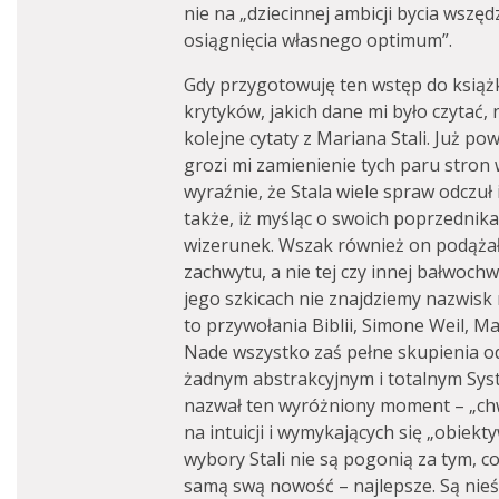
nie na „dziecinnej ambicji bycia wszę
osiągnięcia własnego optimum”.
Gdy przygotowuję ten wstęp do książk
krytyków, jakich dane mi było czytać, 
kolejne cytaty z Mariana Stali. Już po
grozi mi zamienienie tych paru stron 
wyraźnie, że Stala wiele spraw odczuł i 
także, iż myśląc o swoich poprzednik
wizerunek. Wszak również on podąża
zachwytu, a nie tej czy innej bałwoch
jego szkicach nie znajdziemy nazwisk 
to przywołania Biblii, Simone Weil, 
Nade wszystko zaś pełne skupienia o
żadnym abstrakcyjnym i totalnym Syst
nazwał ten wyróżniony moment – „chw
na intuicji i wymykających się „obiek
wybory Stali nie są pogonią za tym, 
samą swą nowość – najlepsze. Są ni