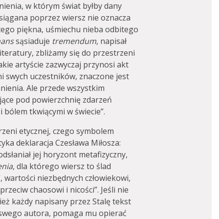
enia, w którym świat byłby dany
 osiągana poprzez wiersz nie oznacza
ętego piękna, uśmiechu nieba odbitego
nans
sąsiaduje
tremendum
, napisał
 literatury, zbliżamy się do przestrzeni
jakie artyście zazwyczaj przynosi akt
ani swych uczestników, znaczone jest
ienia. Ale przede wszystkim
gające pod powierzchnię zdarzeń
i bólem tkwiącymi w świecie”.
trzeni etycznej, czego symbolem
yka deklaracja Czesława Miłosza:
odsłaniał jej horyzont metafizyczny,
enia
, dla którego wiersz to ślad
”, wartości niezbędnych człowiekowi,
rzeciw chaosowi i nicości”. Jeśli nie
ież każdy napisany przez Stalę tekst
i swego autora, pomaga mu opierać