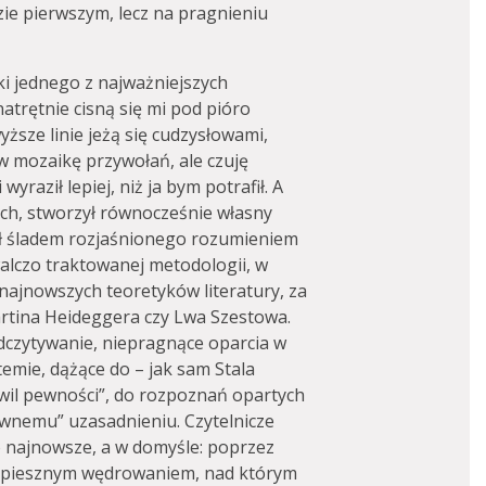
dzie pierwszym, lecz na pragnieniu
i jednego z najważniejszych
natrętnie cisną się mi pod pióro
wyższe linie jeżą się cudzysłowami,
w mozaikę przywołań, ale czuję
wyraził lepiej, niż ja bym potrafił. A
ach, stworzył równocześnie własny
ł śladem rozjaśnionego rozumieniem
walczo traktowanej metodologii, w
najnowszych teoretyków literatury, za
Martina Heideggera czy Lwa Szestowa.
dczytywanie, niepragnące oparcia w
emie, dążące do – jak sam Stala
il pewności”, do rozpoznań opartych
tywnemu” uzasadnieniu. Czytelnicze
co najnowsze, a w domyśle: poprzez
eśpiesznym wędrowaniem, nad którym