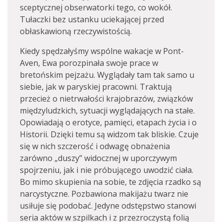
sceptycznej obserwatorki tego, co wokół.
Tułaczki bez ustanku uciekającej przed
obłaskawioną rzeczywistością.
Kiedy spędzałyśmy wspólne wakacje w Pont-
Aven, Ewa porozpinała swoje prace w
bretońskim pejzażu. Wyglądały tam tak samo u
siebie, jak w paryskiej pracowni. Traktują
przecież o nietrwałości krajobrazów, związków
międzyludzkich, sytuacji wyglądających na stałe.
Opowiadają o erotyce, pamięci, etapach życia i o
Historii. Dzięki temu są widzom tak bliskie. Czuje
się w nich szczerość i odwagę obnażenia
zarówno „duszy” widocznej w uporczywym
spojrzeniu, jak i nie próbującego uwodzić ciała.
Bo mimo skupienia na sobie, te zdjęcia rzadko są
narcystyczne. Pozbawiona makijażu twarz nie
usiłuje się podobać. Jedyne odstępstwo stanowi
seria aktów w szpilkach i z przezroczystą folią