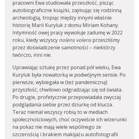
pracowni Ewa studiowała przeszłość, pisząc
autobiograficzne książki, zajmując się rodzinną
archeologią, tropiąc między innymi właśnie
historię Marii Kuryluk z domu Miriam Kohany.
Intymność owej pracy wywołuje zadumę w 2022
roku, kiedy wszyscy
nolens volens
przeszliśmy
przez doświadczenie samotności – niektórzy
twórczo, inni nie.
Uprawiając sztukę przez ponad pół wieku, Ewa
Kuryluk była nowatorką w podwójnym sensie. Po
pierwsze, wybiegała w (też pandemiczną)
przyszłość, chwilowo odgradzając się od świata.
Po drugie, profetycznie przepowiadała zwyczaj
podglądania siebie przez dziurkę od klucza.
Teraz niemal wszyscy robią to w mediach
społecznościowych, choć oczywiście ich wizerunki
na pokaz nie mają wiele wspólnego ze
szczerością i brakiem makijażu autofotografii