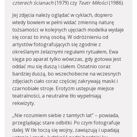
czterech ścianach
(1979) czy
Teatr Miłości
(1986).
Jej zdjęcia należy oglądać w cyklach, dopiero
wtedy bowiem w pełni widać zmienną naturę
tożsamości: w kolejnych ujęciach modelka wydaje
się coraz to inną osobą. W odróżnieniu od
artystów fotografujących się zgodnie z
określanym żelaznymi regułami rytuałem, Ewa
sięga po aparat tylko wówczas, gdy gotowa jest
oddać mu się duszą i ciałem. Ostatnio coraz
bardziej duszą, bo wszechobecne na wczesnych
zdjęciach ciało coraz częściej zakrywają maski i
czarnobiałe stroje. Erotyzm ustępuje miejsce
teatralności, a neutralne tło wypełniają
rekwizyty.
„Nie rozumiem siebie z tamtych lat” – powiada,
przeglądając stare odbitki. Po czym fotografuje
dalej. W tle toczą się wojny, zawiązują i upadają