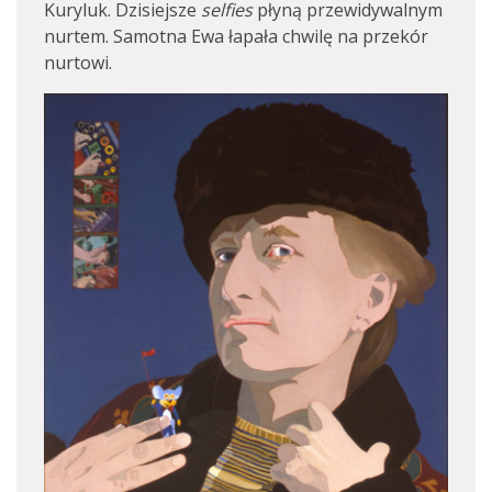
Kuryluk. Dzisiejsze
selfies
płyną przewidywalnym
nurtem. Samotna Ewa łapała chwilę na przekór
nurtowi.