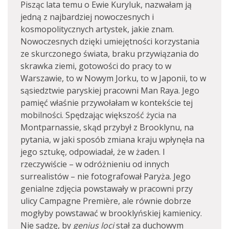
Pisząc lata temu o Ewie Kuryluk, nazwałam ją
jedną z najbardziej nowoczesnych i
kosmopolitycznych artystek, jakie znam.
Nowoczesnych dzięki umiejętności korzystania
ze skurczonego świata, braku przywiązania do
skrawka ziemi, gotowości do pracy to w
Warszawie, to w Nowym Jorku, to w Japonii, to w
sąsiedztwie paryskiej pracowni Man Raya. Jego
pamięć właśnie przywołałam w kontekście tej
mobilności. Spędzając większość życia na
Montparnassie, skąd przybył z Brooklynu, na
pytania, w jaki sposób zmiana kraju wpłynęła na
jego sztukę, odpowiadał, że w żaden. I
rzeczywiście – w odróżnieniu od innych
surrealistów – nie fotografował Paryża. Jego
genialne zdjęcia powstawały w pracowni przy
ulicy Campagne Première, ale równie dobrze
mogłyby powstawać w brooklyńskiej kamienicy.
Nie sądzę, by
genius loci
stał za duchowym