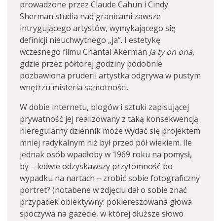
prowadzone przez Claude Cahun i Cindy
Sherman studia nad granicami zawsze
intrygującego artystów, wymykającego się
definicji nieuchwytnego „ja”. I estetykę
wczesnego filmu Chantal Akerman
Ja ty on ona
,
gdzie przez półtorej godziny podobnie
pozbawiona pruderii artystka odgrywa w pustym
wnętrzu misteria samotności.
W dobie internetu, blogów i sztuki zapisującej
prywatność jej realizowany z taką konsekwencją
nieregularny dziennik może wydać się projektem
mniej radykalnym niż był przed pół wiekiem. Ile
jednak osób wpadłoby w 1969 roku na pomysł,
by – ledwie odzyskawszy przytomność po
wypadku na nartach – zrobić sobie fotograficzny
portret? (notabene w zdjęciu dał o sobie znać
przypadek obiektywny: pokiereszowana głowa
spoczywa na gazecie, w której dłuższe słowo