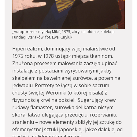
„Autoportret z myszką Miki”, 1975, akryl na płótnie, kolekcja
Fundacji Staraków, fot. Ewa Kuryluk
Hiperrealizm, dominujący w jej malarstwie od
1975 roku, w 1978 ustąpił miejsca tkaninom.
Znużona procesem malowania zaczęła upinać
instalacje z postaciami wyrysowanymi jakby
skalpelem na bawełnianej surówce, a potem na
jedwabiu. Portrety te łączą w sobie sacrum
chusty świętej Weroniki (o której pisała) z
fizycznością krwi na pościeli. Sugerujący krew
rudawy flamaster, surówka delikatna niczym
skóra, łatwo ulegająca przecięciu, rozerwaniu,
zranieniu – nowe elementy zbliżyły jej sztukę do
efemerycznej sztuki japońskiej, jakże dalekiej od
tradycji „solidnego” malarstwa.