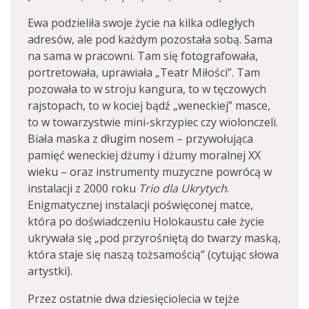
Ewa podzieliła swoje życie na kilka odległych
adresów, ale pod każdym pozostała sobą. Sama
na sama w pracowni. Tam się fotografowała,
portretowała, uprawiała „Teatr Miłości”. Tam
pozowała to w stroju kangura, to w tęczowych
rajstopach, to w kociej bądź „weneckiej” masce,
to w towarzystwie mini-skrzypiec czy wiolonczeli.
Biała maska z długim nosem – przywołująca
pamięć weneckiej dżumy i dżumy moralnej XX
wieku – oraz instrumenty muzyczne powrócą w
instalacji z 2000 roku
Trio dla Ukrytych
.
Enigmatycznej instalacji poświęconej matce,
która po doświadczeniu Holokaustu całe życie
ukrywała się „pod przyrośniętą do twarzy maską,
która staje się naszą tożsamością” (cytując słowa
artystki).
Przez ostatnie dwa dziesięciolecia w tejże