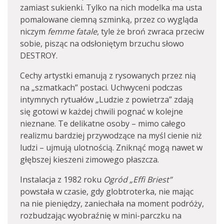
zamiast sukienki. Tylko na nich modelka ma usta
pomalowane ciemną szminką, przez co wygląda
niczym
femme fatale
, tyle że broń zwraca przeciw
sobie, pisząc na odsłoniętym brzuchu słowo
DESTROY.
Cechy artystki emanują z rysowanych przez nią
na „szmatkach” postaci. Uchwyceni podczas
intymnych rytuałów „Ludzie z powietrza” zdają
się gotowi w każdej chwili pognać w kolejne
nieznane. Te delikatne osoby – mimo całego
realizmu bardziej przywodzące na myśl cienie niż
ludzi – ujmują ulotnością. Zniknąć mogą nawet w
głębszej kieszeni zimowego płaszcza.
Instalacja z 1982 roku
Ogród
„Effi Briest”
powstała w czasie, gdy globtroterka, nie mając
na nie pieniędzy, zaniechała na moment podróży,
rozbudzając wyobraźnię w mini-parczku na