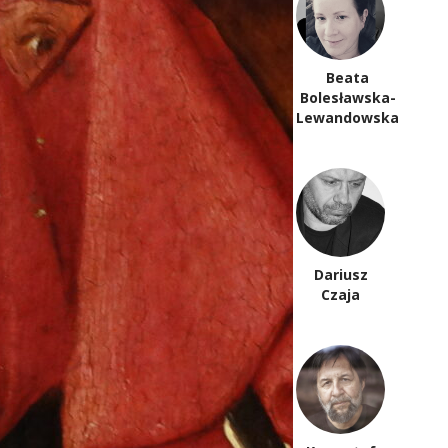
Beata
Ewa
Bolesławska-
Bieńkowska
Lewandowska
Stefan
Dariusz
Chwin
Czaja