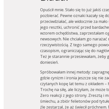
Opuścił mnie. Stało się to już jakiś cza
pozbierać. Pewne oznaki kazały się 
przeciwdziałać, ale widocznie za mało
jego resztki, uchronić przed bardachem
wzorem ochędóstwa, zaprzestałam og
newsowych. Nie chciałam go narażać n
rzeczywistością. Z tego samego powod
czasopism, ograniczając się do nagł
Też je starannie przesiewałam, żeby 
doniesień.
Spróbowałam innej metody: zapragnę
gdzie cynizm i ironia jeszcze się nie
czytanych kopę lat temu z okładem –
Trochę na siłę, ale liczyłam, że może
Zero reakcji z jego strony. Zresztą i m
śmiechu, a zbiór felietonów pod tytu
źle zestarzał, że aż świecił próchnem