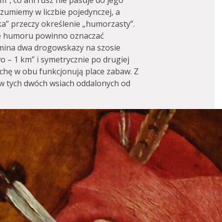
”, co ani rusz nie pasuje do jego
ozumiemy w liczbie pojedynczej, a
ka” przeczy określenie „humorzasty”.
cie humoru powinno oznaczać
omina dwa drogowskazy na szosie
o – 1 km” i symetrycznie po drugiej
echę w obu funkcjonują place zabaw. Z
w tych dwóch wsiach oddalonych od