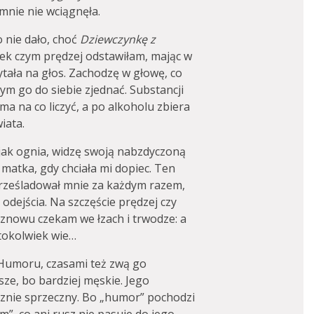
mnie nie wciągnęła.
o nie dało, choć
Dziewczynkę z
ek czym prędzej odstawiłam, mając w
ytała na głos. Zachodzę w głowę, co
ym go do siebie zjednać. Substancji
ma na co liczyć, a po alkoholu zbiera
iata.
 jak ognia, widzę swoją nabzdyczoną
matka, gdy chciała mi dopiec. Ten
prześladował mnie za każdym razem,
 odejścia. Na szczęście prędzej czy
 znowu czekam we łzach i trwodze: a
ktokolwiek wie…
 Humoru, czasami też zwą go
ze, bo bardziej męskie. Jego
rznie sprzeczny. Bo „humor” pochodzi