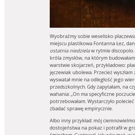
Wyobraźmy sobie weselisko płaczewia
miejscu plastikowa Fontanna Łez, dani
ostatnia niedziela
w rytmie discopolo
króla zmysłów, na którym budowałam
warstwie skojarzeń, przykładowo: pła
jęczewiak ubolewa. Przecież wyszłam 
wyswatał mnie na odległość jego wier
przedszkolnych. Gdy zapytałam, na cz
wahania: „On ma specyficzne poczuci
potrzebowałam. Wystarczyło polecieć
zbadać sprawę empirycznie.
Albo inny przykład: mój ciemnowiel
dostojeństwa na pokaz i potrafił w gr