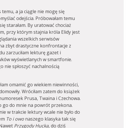
s temu, a ja ciągle nie mogę się
domyślać odejścia. Próbowałam temu
 się starałam. By uratować chociaż
, przy którym stajnia króla Elidy jest
lądania wszelkich serwisów
a zbyt drastyczne konfrontacje z
u zarzuciłam lekturę gazet i
ówków wyświetlanych w smartfonie.
go nie spłoszyć nachalnością
łam omamić go wiekiem niewinności,
 zadomowiły. Wróciłam zatem do książek
 humoresek Prusa, Twaina i Czechowa.
 to go do mnie na powrót przekona.
nie w trakcie lektury wcale nie było do
łem
To i owo
naszego klasyka tak się
. Nawet
Przygody Hucka
, do dziś