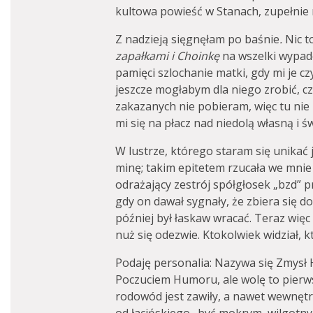
kultowa powieść w Stanach, zupełnie 
Z nadzieją sięgnęłam po baśnie
.
Nic t
zapałkami i Choinkę
na wszelki wypad
pamięci szlochanie matki, gdy mi je cz
jeszcze mogłabym dla niego zrobić, cz
zakazanych nie pobieram, więc tu nie 
mi się na płacz nad niedolą własną i św
W lustrze, którego staram się unikać
minę; takim epitetem rzucała we mnie 
odrażający zestrój spółgłosek „bzd” 
gdy on dawał sygnały, że zbiera się do
później był łaskaw wracać. Teraz więc
nuż się odezwie. Ktokolwiek widział, 
Podaję personalia: Nazywa się Zmysł
Poczuciem Humoru, ale wolę to pierws
rodowód jest zawiły, a nawet wewnęt