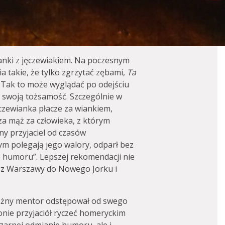
nki z jęczewiakiem. Na poczesnym
a takie, że tylko zgrzytać zębami,
Ta
. Tak to może wyglądać po odejściu
 swoją tożsamość. Szczególnie w
czewianka płacze za wiankiem,
za mąż za człowieka, z którym
ny przyjaciel od czasów
ym polegają jego walory, odparł bez
e humoru”. Lepszej rekomendacji nie
 z Warszawy do Nowego Jorku i
możny mentor odstępował od swego
onie przyjaciół ryczeć homeryckim