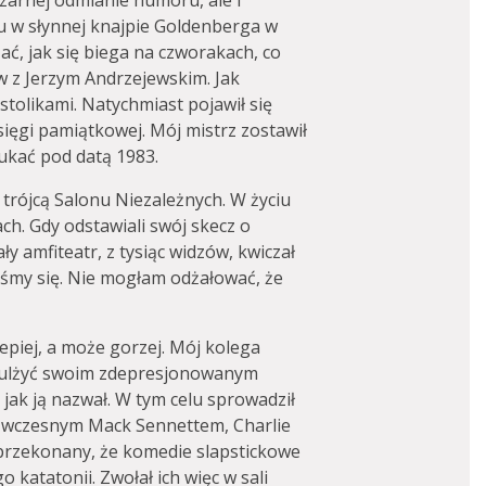
zarnej odmianie humoru, ale i
u w słynnej knajpie Goldenberga w
ć, jak się biega na czworakach, co
 z Jerzym Andrzejewskim. Jak
 stolikami. Natychmiast pojawił się
księgi pamiątkowej. Mój mistrz zostawił
ukać pod datą 1983.
 trójcą Salonu Niezależnych. W życiu
ach. Gdy odstawiali swój skecz o
y amfiteatr, z tysiąc widzów, kwiczał
iśmy się. Nie mogłam odżałować, że
lepiej, a może gorzej. Mój kolega
ł ulżyć swoim zdepresjonowanym
jak ją nazwał. W tym celu sprowadził
– wczesnym Mack Sennettem, Charlie
przekonany, że komedie slapstickowe
 katatonii. Zwołał ich więc w sali