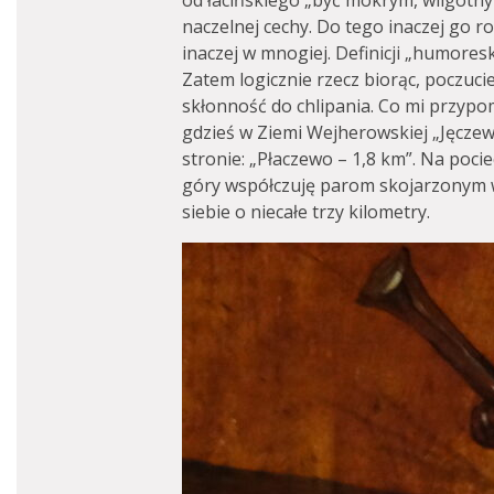
od łacińskiego „być mokrym, wilgotnym
naczelnej cechy. Do tego inaczej go r
inaczej w mnogiej. Definicji „humores
Zatem logicznie rzecz biorąc, poczu
skłonność do chlipania. Co mi przyp
gdzieś w Ziemi Wejherowskiej „Jęczew
stronie: „Płaczewo – 1,8 km”. Na poci
góry współczuję parom skojarzonym 
siebie o niecałe trzy kilometry.