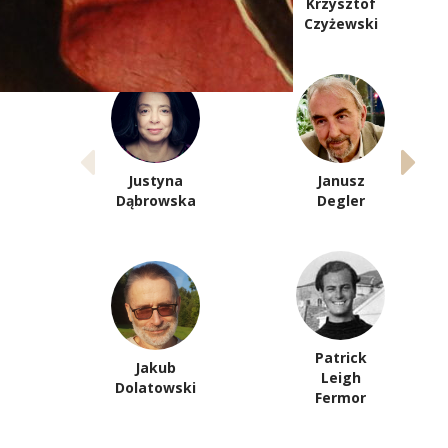
Józef
Krzysztof
Czapski
Czyżewski
Justyna
Janusz
Dąbrowska
Degler
Patrick
Jakub
Leigh
Dolatowski
Fermor