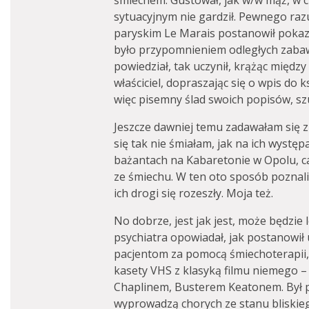
śmiechem. Gustował, jak w/w mąż, w c
sytuacyjnym nie gardził. Pewnego raz
paryskim Le Marais postanowił pokaza
było przypomnieniem odległych zabaw
powiedział, tak uczynił, krążąc między
właściciel, dopraszając się o wpis do 
więc pisemny ślad swoich popisów, sz
Jeszcze dawniej temu zadawałam się z
się tak nie śmiałam, jak na ich występ
bażantach na Kabaretonie w Opolu, cał
ze śmiechu. W ten oto sposób poznal
ich drogi się rozeszły. Moja też.
No dobrze, jest jak jest, może będzie 
psychiatra opowiadał, jak postanowi
pacjentom za pomocą śmiechoterapii, 
kasety VHS z klasyką filmu niemego 
Chaplinem, Busterem Keatonem. Był 
wyprowadzą chorych ze stanu bliskiego