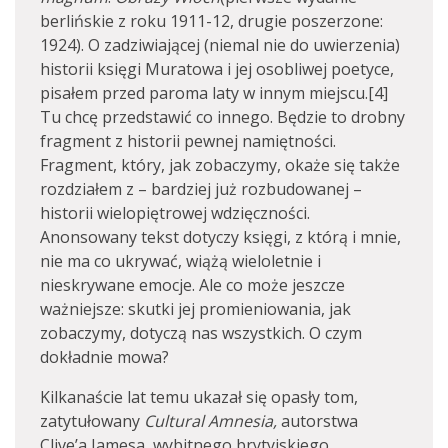
berlińskie z roku 1911-12, drugie poszerzone:
1924). O zadziwiającej (niemal nie do uwierzenia)
historii księgi Muratowa i jej osobliwej poetyce,
pisałem przed paroma laty w innym miejscu.[4]
Tu chcę przedstawić co innego. Będzie to drobny
fragment z historii pewnej namiętności.
Fragment, który, jak zobaczymy, okaże się także
rozdziałem z – bardziej już rozbudowanej –
historii wielopiętrowej wdzięczności.
Anonsowany tekst dotyczy księgi, z którą i mnie,
nie ma co ukrywać, wiążą wieloletnie i
nieskrywane emocje. Ale co może jeszcze
ważniejsze: skutki jej promieniowania, jak
zobaczymy, dotyczą nas wszystkich. O czym
dokładnie mowa?
Kilkanaście lat temu ukazał się opasły tom,
zatytułowany
Cultural Amnesia,
autorstwa
Clive’a Jamesa, wybitnego brytyjskiego