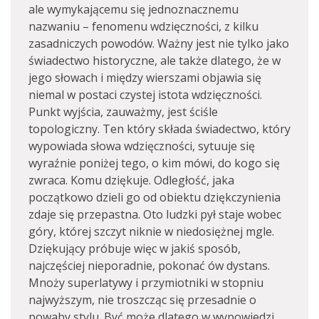
ale wymykającemu się jednoznacznemu
nazwaniu – fenomenu wdzięczności, z kilku
zasadniczych powodów. Ważny jest nie tylko jako
świadectwo historyczne, ale także dlatego, że w
jego słowach i między wierszami objawia się
niemal w postaci czystej istota wdzięczności.
Punkt wyjścia, zauważmy, jest ściśle
topologiczny. Ten który składa świadectwo, który
wypowiada słowa wdzięczności, sytuuje się
wyraźnie poniżej tego, o kim mówi, do kogo się
zwraca. Komu dziękuje. Odległość, jaka
początkowo dzieli go od obiektu dziękczynienia
zdaje się przepastna. Oto ludzki pył staje wobec
góry, której szczyt niknie w niedosiężnej mgle.
Dziękujący próbuje więc w jakiś sposób,
najczęściej nieporadnie, pokonać ów dystans.
Mnoży superlatywy i przymiotniki w stopniu
najwyższym, nie troszcząc się przesadnie o
powaby stylu. Być może dlatego w wypowiedzi