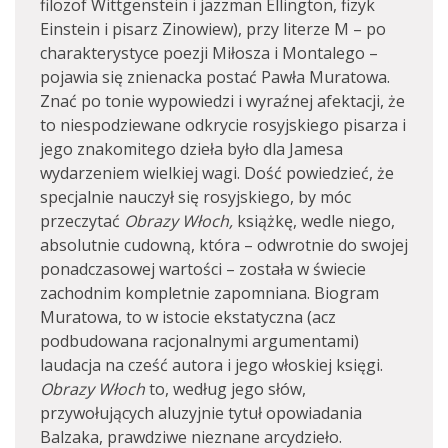
filozof Wittgenstein i jazzman Ellington, fizyk
Einstein i pisarz Zinowiew), przy literze M – po
charakterystyce poezji Miłosza i Montalego –
pojawia się znienacka postać Pawła Muratowa.
Znać po tonie wypowiedzi i wyraźnej afektacji, że
to niespodziewane odkrycie rosyjskiego pisarza i
jego znakomitego dzieła było dla Jamesa
wydarzeniem wielkiej wagi. Dość powiedzieć, że
specjalnie nauczył się rosyjskiego, by móc
przeczytać
Obrazy Włoch,
książkę, wedle niego,
absolutnie cudowną, która – odwrotnie do swojej
ponadczasowej wartości – została w świecie
zachodnim kompletnie zapomniana. Biogram
Muratowa, to w istocie ekstatyczna (acz
podbudowana racjonalnymi argumentami)
laudacja na cześć autora i jego włoskiej księgi.
Obrazy Włoch
to, według jego słów,
przywołujących aluzyjnie tytuł opowiadania
Balzaka, prawdziwe nieznane arcydzieło.