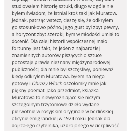
studiowałem historię sztuki, długo w ogóle nie
byłem świadom, że istniał ktoś taki jak Muratow.
Jednak, patrząc wstecz, cieszę się, że odkryłem
go stosunkowo późno. Jego gust był zbyt pewny,
a horyzont zbyt szeroki, bym w młodości umiał to
docenić. Dla całej historii współczesnej mało
fortunny jest fakt, że jeden z najbardziej
znamienitych autorów piszących o sztuce
pozostaje prawie nieznany międzynarodowej
publiczności; dla mnie był szczęśliwy, ponieważ
kiedy odkryłem Muratowa, byłem na niego
gotowy i
Obrazy Włoch
oszołomiły mnie jak
piękny poemat. Jako przedmiot, książka
Muratowa to niewyróżniające się niczym
szczególnym trzytomowe dzieło wydane
pierwotnie w rosyjskim oryginale w berlińskiej
oficynie emigranckiej w 1924 roku. Jednak dla
dojrzałego czytelnika, uzbrojonego w cierpliwość