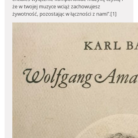
że w twojej muzyce wciąż zachowujesz
żywotność, pozostając w łączności z nami”.[1]