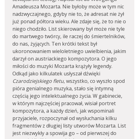
Amadeusza Mozarta. Nie byłoby może w tym nic
nadzwyczajnego, gdyby nie to, że adresat nie żył
już ponad półtora wieku. Ale zdaje się, że to nie o
niego chodziło. List skierowany był może nie tyle
do martwego twórcy, ile raczej do śmiertelników,
do nas, żyjących. Ten krótki tekst był
ukoronowaniem wieloletniego uwielbienia, jakim
darzył on austriackiego kompozytora. O jego
miłości do muzyki Mozarta krążyły legendy.
Odkąd jako kilkulatek usłyszał dźwięki
Czarodziejskiego fletu
, wszystko, co wyszło spod
pióra genialnego muzyka, stało się intymną
częścią jego intelektualnego życia. W gabinecie,
w którym najczęściej pracował, wisiał portret
kompozytora, a każdy dzień, jak wspominali
przyjaciele, rozpoczynał od wysłuchania kilku
fragmentów z długiej listy utworów Mozarta. List
jest niezwykły a spowija go – od pierwszej do