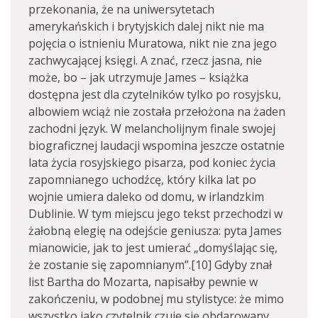
przekonania, że na uniwersytetach
amerykańskich i brytyjskich dalej nikt nie ma
pojęcia o istnieniu Muratowa, nikt nie zna jego
zachwycającej księgi. A znać, rzecz jasna, nie
może, bo – jak utrzymuje James – książka
dostępna jest dla czytelników tylko po rosyjsku,
albowiem wciąż nie została przełożona na żaden
zachodni język. W melancholijnym finale swojej
biograficznej laudacji wspomina jeszcze ostatnie
lata życia rosyjskiego pisarza, pod koniec życia
zapomnianego uchodźcę, który kilka lat po
wojnie umiera daleko od domu, w irlandzkim
Dublinie. W tym miejscu jego tekst przechodzi w
żałobną elegię na odejście geniusza: pyta James
mianowicie, jak to jest umierać „domyślając się,
że zostanie się zapomnianym”.[10] Gdyby znał
list Bartha do Mozarta, napisałby pewnie w
zakończeniu, w podobnej mu stylistyce: że mimo
wszystko jako czytelnik czuje się obdarowany