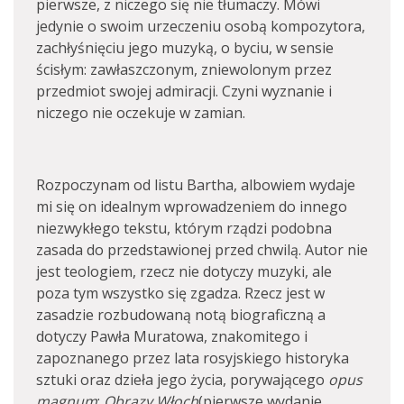
pierwsze, z niczego się nie tłumaczy. Mówi
jedynie o swoim urzeczeniu osobą kompozytora,
zachłyśnięciu jego muzyką, o byciu, w sensie
ścisłym: zawłaszczonym, zniewolonym przez
przedmiot swojej admiracji. Czyni wyznanie i
niczego nie oczekuje w zamian.
Rozpoczynam od listu Bartha, albowiem wydaje
mi się on idealnym wprowadzeniem do innego
niezwykłego tekstu, którym rządzi podobna
zasada do przedstawionej przed chwilą. Autor nie
jest teologiem, rzecz nie dotyczy muzyki, ale
poza tym wszystko się zgadza. Rzecz jest w
zasadzie rozbudowaną notą biograficzną a
dotyczy Pawła Muratowa, znakomitego i
zapoznanego przez lata rosyjskiego historyka
sztuki oraz dzieła jego życia, porywającego
opus
magnum
:
Obrazy Włoch
(pierwsze wydanie