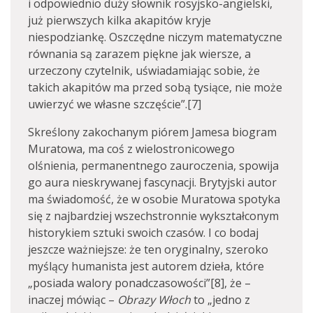
i odpowiednio duży słownik rosyjsko-angielski,
już pierwszych kilka akapitów kryje
niespodziankę. Oszczędne niczym matematyczne
równania są zarazem piękne jak wiersze, a
urzeczony czytelnik, uświadamiając sobie, że
takich akapitów ma przed sobą tysiące, nie może
uwierzyć we własne szczęście”.[7]
Skreślony zakochanym piórem Jamesa biogram
Muratowa, ma coś z wielostronicowego
olśnienia, permanentnego zauroczenia, spowija
go aura nieskrywanej fascynacji. Brytyjski autor
ma świadomość, że w osobie Muratowa spotyka
się z najbardziej wszechstronnie wykształconym
historykiem sztuki swoich czasów. I co bodaj
jeszcze ważniejsze: że ten oryginalny, szeroko
myślący humanista jest autorem dzieła, które
„posiada walory ponadczasowości”[8], że –
inaczej mówiąc –
Obrazy Włoch
to „jedno z