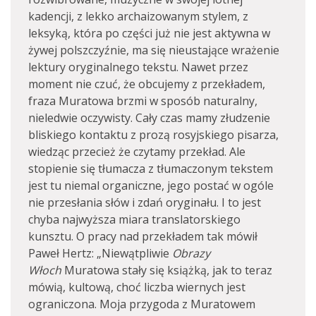
kadencji, z lekko archaizowanym stylem, z
leksyką, która po części już nie jest aktywna w
żywej polszczyźnie, ma się nieustające wrażenie
lektury oryginalnego tekstu. Nawet przez
moment nie czuć, że obcujemy z przekładem,
fraza Muratowa brzmi w sposób naturalny,
nieledwie oczywisty. Cały czas mamy złudzenie
bliskiego kontaktu z prozą rosyjskiego pisarza,
wiedząc przecież że czytamy przekład. Ale
stopienie się tłumacza z tłumaczonym tekstem
jest tu niemal organiczne, jego postać w ogóle
nie przesłania słów i zdań oryginału. I to jest
chyba najwyższa miara translatorskiego
kunsztu. O pracy nad przekładem tak mówił
Paweł Hertz: „Niewątpliwie
Obrazy
Włoch
Muratowa stały się książką, jak to teraz
mówią, kultową, choć liczba wiernych jest
ograniczona. Moja przygoda z Muratowem