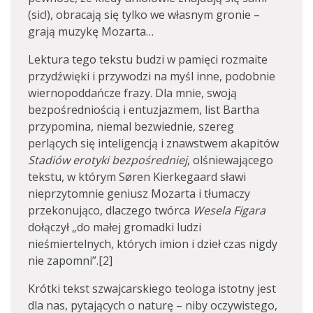
(sic!), obracają się tylko we własnym gronie –
grają muzykę Mozarta…
Lektura tego tekstu budzi w pamięci rozmaite
przydźwięki i przywodzi na myśl inne, podobnie
wiernopoddańcze frazy. Dla mnie, swoją
bezpośredniością i entuzjazmem, list Bartha
przypomina, niemal bezwiednie, szereg
perlących się inteligencją i znawstwem akapitów
Stadiów erotyki bezpośredniej
, olśniewającego
tekstu, w którym Søren Kierkegaard sławi
nieprzytomnie geniusz Mozarta i tłumaczy
przekonująco, dlaczego twórca
Wesela Figara
dołączył „do małej gromadki ludzi
nieśmiertelnych, których imion i dzieł czas nigdy
nie zapomni”.[2]
Krótki tekst szwajcarskiego teologa istotny jest
dla nas, pytających o naturę – niby oczywistego,