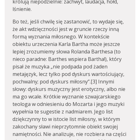
królują niepodzielnie: zachwyt, laudacja, hołd,
lśnienie.
Bo też, jeśli chwilę się zastanowić, to wydaje się,
że akt wdzięczności jest w gruncie rzeczy inną
formą wyznania miłosnego. W kontekście
obiektu urzeczenia Karla Bartha może jeszcze
lepiej zrozumiemy słowa Rolanda Barthesa (to
nieco paradne: Barthes wspiera Bartha!), który
pisał że muzyka „nie podpada pod żaden
metajęzyk, lecz tylko pod dyskurs wartościujący,
pochwalny; pod dyskurs miłosny”.[3] Innymi
słowy: dyskurs muzyczny jest erotyczny, albo nie
ma go wcale. Krótkie wyznanie szwajcarskiego
teologa w odniesieniu do Mozarta i jego muzyki
wypełnia te sugestie z nadmiarem. Jego list
dziękczynny to w istocie list miłosny, w którym
zakochany sławi nieprzytomnie obiekt swojej
namiętności. Nie analizuje, nie rozbiera na części