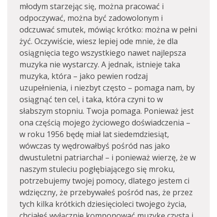
młodym starzejąc się, można pracować i
odpoczywać, można być zadowolonym i
odczuwać smutek, mówiąc krótko: można w pełni
żyć. Oczywiście, wiesz lepiej ode mnie, że dla
osiągnięcia tego wszystkiego nawet najlepsza
muzyka nie wystarczy. A jednak, istnieje taka
muzyka, która – jako pewien rodzaj
uzupełnienia, i niezbyt często – pomaga nam, by
osiągnąć ten cel, i taka, która czyni to w
słabszym stopniu. Twoja pomaga. Ponieważ jest
ona częścią mojego życiowego doświadczenia –
w roku 1956 będę miał lat siedemdziesiąt,
wówczas ty wędrowałbyś pośród nas jako
dwustuletni patriarcha! – i ponieważ wierzę, że w
naszym stuleciu pogłębiającego się mroku,
potrzebujemy twojej pomocy, dlatego jestem ci
wdzięczny, że przebywałeś pośród nas, że przez
tych kilka krótkich dziesięcioleci twojego życia,
chciałeś wyłącznie komponować muzykę czystą i