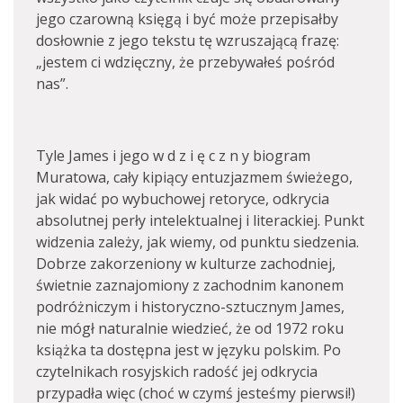
jego czarowną księgą i być może przepisałby
dosłownie z jego tekstu tę wzruszającą frazę:
„jestem ci wdzięczny, że przebywałeś pośród
nas”.
Tyle James i jego w d z i ę c z n y biogram
Muratowa, cały kipiący entuzjazmem świeżego,
jak widać po wybuchowej retoryce, odkrycia
absolutnej perły intelektualnej i literackiej. Punkt
widzenia zależy, jak wiemy, od punktu siedzenia.
Dobrze zakorzeniony w kulturze zachodniej,
świetnie zaznajomiony z zachodnim kanonem
podróżniczym i historyczno-sztucznym James,
nie mógł naturalnie wiedzieć, że od 1972 roku
książka ta dostępna jest w języku polskim. Po
czytelnikach rosyjskich radość jej odkrycia
przypadła więc (choć w czymś jesteśmy pierwsi!)