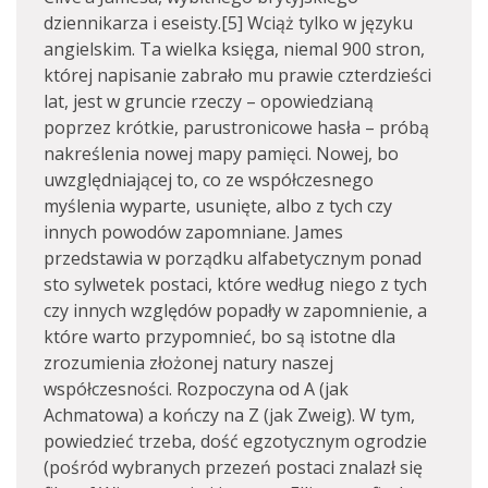
dziennikarza i eseisty.[5] Wciąż tylko w języku
angielskim. Ta wielka księga, niemal 900 stron,
której napisanie zabrało mu prawie czterdzieści
lat, jest w gruncie rzeczy – opowiedzianą
poprzez krótkie, parustronicowe hasła – próbą
nakreślenia nowej mapy pamięci. Nowej, bo
uwzględniającej to, co ze współczesnego
myślenia wyparte, usunięte, albo z tych czy
innych powodów zapomniane. James
przedstawia w porządku alfabetycznym ponad
sto sylwetek postaci, które według niego z tych
czy innych względów popadły w zapomnienie, a
które warto przypomnieć, bo są istotne dla
zrozumienia złożonej natury naszej
współczesności. Rozpoczyna od A (jak
Achmatowa) a kończy na Z (jak Zweig). W tym,
powiedzieć trzeba, dość egzotycznym ogrodzie
(pośród wybranych przezeń postaci znalazł się