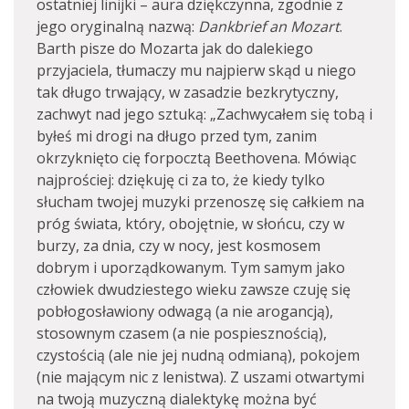
ostatniej linijki – aura dziękczynna, zgodnie z
jego oryginalną nazwą:
Dankbrief
an Mozart
.
Barth pisze do Mozarta jak do dalekiego
przyjaciela, tłumaczy mu najpierw skąd u niego
tak długo trwający, w zasadzie bezkrytyczny,
zachwyt nad jego sztuką: „Zachwycałem się tobą i
byłeś mi drogi na długo przed tym, zanim
okrzyknięto cię forpocztą Beethovena. Mówiąc
najprościej: dziękuję ci za to, że kiedy tylko
słucham twojej muzyki przenoszę się całkiem na
próg świata, który, obojętnie, w słońcu, czy w
burzy, za dnia, czy w nocy, jest kosmosem
dobrym i uporządkowanym. Tym samym jako
człowiek dwudziestego wieku zawsze czuję się
pobłogosławiony odwagą (a nie arogancją),
stosownym czasem (a nie pospiesznością),
czystością (ale nie jej nudną odmianą), pokojem
(nie mającym nic z lenistwa). Z uszami otwartymi
na twoją muzyczną dialektykę można być