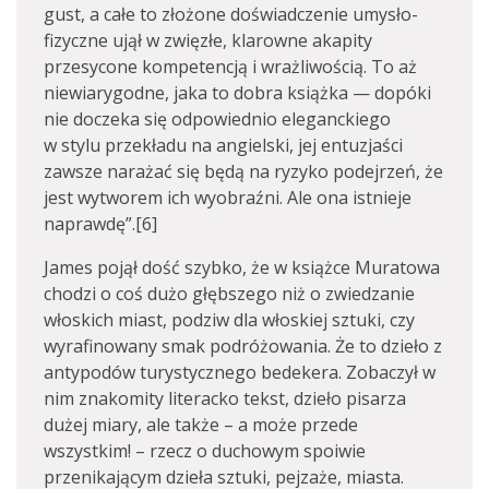
gust, a całe to złożone doświadczenie umysło-
fizyczne ujął w zwięzłe, klarowne akapity
przesycone kompetencją i wrażliwością. To aż
niewiarygodne, jaka to dobra książka — dopóki
nie doczeka się odpowiednio eleganckiego
w stylu przekładu na angielski, jej entuzjaści
zawsze narażać się będą na ryzyko podejrzeń, że
jest wytworem ich wyobraźni. Ale ona istnieje
naprawdę”.[6]
James pojął dość szybko, że w książce Muratowa
chodzi o coś dużo głębszego niż o zwiedzanie
włoskich miast, podziw dla włoskiej sztuki, czy
wyrafinowany smak podróżowania. Że to dzieło z
antypodów turystycznego bedekera. Zobaczył w
nim znakomity literacko tekst, dzieło pisarza
dużej miary, ale także – a może przede
wszystkim! – rzecz o duchowym spoiwie
przenikającym dzieła sztuki, pejzaże, miasta.