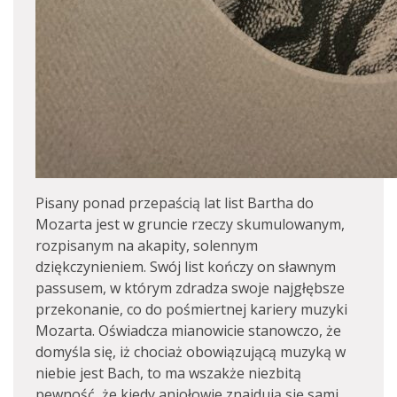
Pisany ponad przepaścią lat list Bartha do
Mozarta jest w gruncie rzeczy skumulowanym,
rozpisanym na akapity, solennym
dziękczynieniem. Swój list kończy on sławnym
passusem, w którym zdradza swoje najgłębsze
przekonanie, co do pośmiertnej kariery muzyki
Mozarta. Oświadcza mianowicie stanowczo, że
domyśla się, iż chociaż obowiązującą muzyką w
niebie jest Bach, to ma wszakże niezbitą
pewność, że kiedy aniołowie znajdują się sami