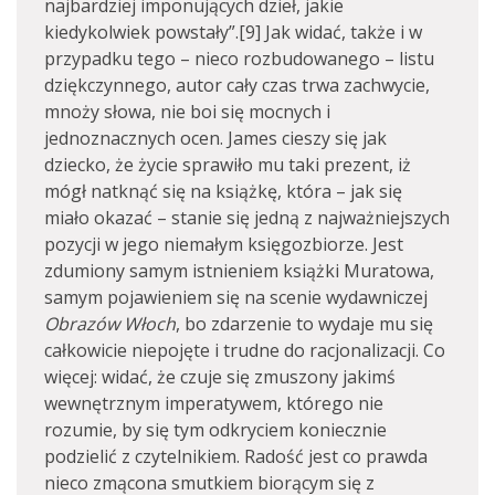
najbardziej imponujących dzieł, jakie
kiedykolwiek powstały”.[9] Jak widać, także i w
przypadku tego – nieco rozbudowanego – listu
dziękczynnego, autor cały czas trwa zachwycie,
mnoży słowa, nie boi się mocnych i
jednoznacznych ocen. James cieszy się jak
dziecko, że życie sprawiło mu taki prezent, iż
mógł natknąć się na książkę, która – jak się
miało okazać – stanie się jedną z najważniejszych
pozycji w jego niemałym księgozbiorze. Jest
zdumiony samym istnieniem książki Muratowa,
samym pojawieniem się na scenie wydawniczej
Obrazów Włoch
, bo zdarzenie to wydaje mu się
całkowicie niepojęte i trudne do racjonalizacji. Co
więcej: widać, że czuje się zmuszony jakimś
wewnętrznym imperatywem, którego nie
rozumie, by się tym odkryciem koniecznie
podzielić z czytelnikiem. Radość jest co prawda
nieco zmącona smutkiem biorącym się z