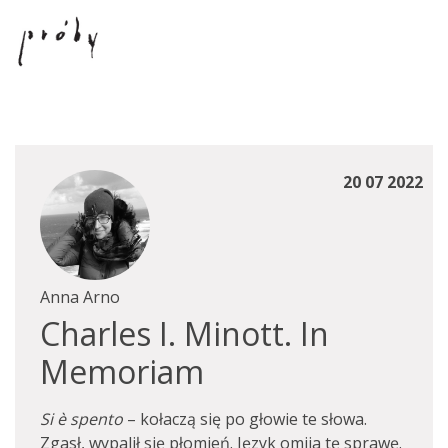
20 07 2022
Anna Arno
Charles I. Minott. In
Memoriam
Si è spento
– kołaczą się po głowie te słowa.
Zgasł, wypalił się płomień. Język omija tę sprawę.