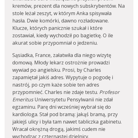
kremów, prezent dla nowych subskrybentów. Na
stole leżał zeszyt, w którym Anka spisywała
hasła. Dwie komórki, dawno rozładowane.
Klucze, których panicznie szukał i które
zostawiał, kiedy wychodził po bagietkę. O ile
akurat sobie przypomniał o jedzeniu.
Sąsiadka, France, załatwiła dla niego wizytę
domową. Młody lekarz ostrożnie prowadzi
wywiad po angielsku. Prosi, by Charles
zapamiętał jakiś adres. Wypytuje o pogodę i
nastrój, po czym każe sobie ten adres
przypomnieć. Charles nie zdaje testu.
Profesor
Emeritus
Uniwersytetu Pensylwanii nie zdał
egzaminu. Parę dni wcześniej wybrał się do
kardiologa. Stał pod bramą: jakąś bramą, przy
jakiejś ulicy i była tam nawet tabliczka gabinetu.
Wracał okrężną drogą, jakimś cudem nie
wychodząc z czternastej dzielnicy.