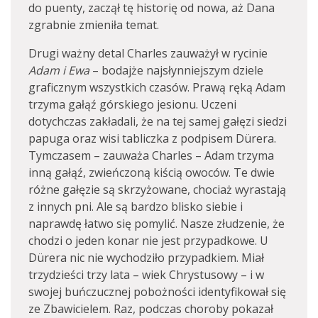
do puenty, zaczął tę historię od nowa, aż Dana
zgrabnie zmieniła temat.
Drugi ważny detal Charles zauważył w rycinie
Adam i Ewa
– bodajże najsłynniejszym dziele
graficznym wszystkich czasów. Prawą ręką Adam
trzyma gałąź górskiego jesionu. Uczeni
dotychczas zakładali, że na tej samej gałęzi siedzi
papuga oraz wisi tabliczka z podpisem Dürera.
Tymczasem – zauważa Charles – Adam trzyma
inną gałąź, zwieńczoną kiścią owoców. Te dwie
różne gałęzie są skrzyżowane, chociaż wyrastają
z innych pni. Ale są bardzo blisko siebie i
naprawdę łatwo się pomylić. Nasze złudzenie, że
chodzi o jeden konar nie jest przypadkowe. U
Dürera nic nie wychodziło przypadkiem. Miał
trzydzieści trzy lata – wiek Chrystusowy – i w
swojej buńczucznej pobożności identyfikował się
ze Zbawicielem. Raz, podczas choroby pokazał