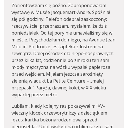
Zorientowałam się późno. Zaproponowałam
wystawę w Musée Jacquemart-André. Spóźniał
się pół godziny. Telefon odebrał zaskoczony:
rzeczywiście, przepraszam, myślałem, że dziś
poniedziałek. Od tej pory nie umawialiśmy się w
mieście. Przychodziłam do niego, na Avenue Jean
Moulin. Po drodze jest apteka z lustrem na
zewnątrz. Dalej ośrodek dla niepełnosprawnych:
przez kilka lat, codziennie po zmroku ten sam
młody mężczyzna na wózku wypalał papierosa
przed wejściem. Mijałam jeszcze zarośnięty
zielenią wiadukt La Petite Ceinture – „małej
przepaski” Paryża, dawnej kolei, w XIX wieku
wypartej przez metro.
Lubiłam, kiedy kolejny raz pokazywał mi XV-
wieczny klocek drzeworytniczy z dzieciątkiem
Jezus: kartka bożonarodzeniowa sprzed
pięciuset lat. Upolował go na pchlim targu i sam