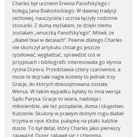
Charles był uczniem Erwina Panofsky’ego i
kolegą Jana Białostockiego. W dawnej tradycji
cechowej, nauczyciela i ucznia łączyły rodzinne
stosunki. Z dumą myślałam, że dzięki niemu
zostałam „wnuczką Panofsky’ego”. Mówił, że
„diabeł tkwi w detalach”. Pewnie dlatego Charles
nie skończył artykułu: chciał go jeszcze
cyzelować, wygładzać, sprawdzić coś w
przypisach i bibliografii. Interesowała go słynna
rycina Dürera. Przedstawia cztery czarownice, a
może te dojrzałe nagie kobiety to jednak trzy
Gracje, do których dokooptowana została
Wenus. W takim wypadku byłaby to inna wersja
Sądu Parysa. Gracje to wiara, nadzieja i
miłosierdzie, ale też pożądanie, duma i skąpstwo.
Kuszenie. Skulony w prawym dolnym rogu diabeł
trzyma w ręce
Klobe
, pułapkę na ptaki: ludzkie
dusze. To był detal, który Charles jako pierwszy
zauważył. Dürer zabawił się z czterema