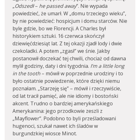
„
Odszedł
–
he passed away
”. Nie wypada
powiedzieć, że umarł. W „domu trzeciego wieku”,
by nie powiedzieć: hospicjum i domu starców. Nie
byle gdzie, bo we Florencji. A Charles był
historykiem sztuki. 16 czerwca skończył
dziewięćdziesiąt lat. Z tej okazji zjadł lody i dwie
czekoladki. A potem „zgasł” we śnie. Jakby
postanowił doczekać tej chwili, chociaż od dawna
mylił godziny, daty i dni tygodnia.
I’m a little long
in the tooth
– mówił w poprzednie urodziny i to
było ostatnie powiedzenie, które dzięki niemu
poznałam. „Starzeję się” – mówił i rzeczywiście,
od lat tracił pamięć, ale nie idiomy i bostoński
akcent. Trudno o bardziej amerykańskiego
Amerykanina: jego przodkowie zeszli z
„Mayflower”. Podobno to byli prześladowani
hugenoci, szukał nawet ich śladów w
burgundzkiej wiosce Minot.