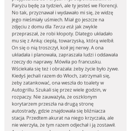
Paryżu będę za tydzień, ale ty jesteś we Florencji.
No tak, przyznawał i wydawało mi się, że widzę
jego nieśmiały uśmiech. Miał go jeszcze na
zdjęciu z domu dla
Terza età
: jak zwykle
przepraszał, że robi kłopoty. Dlatego układało
mu się z Anką: ciepłą, towarzyską, którą wielbił.
On się o nią troszczył, koił jej nerwy. A ona
układała i planowała, zapraszała ludzi i oddawała
rzeczy do naprawy. Mówiła po francusku.
Wściekała się też i obrażała: żeby życie było żywe.
Kiedyś jechali razem do Włoch, zatrzymali się,
żeby zatankować, ona weszła do toalety w
Autogrillu. Szukali się przez wiele godzin, w
rozpaczy. Nie zauważyła, że oszklonym
korytarzem przeszła na drugą stronę
autostrady, gdzie znajdowała się bliźniacza
stacja. Przedtem akurat na niego krzyczała, ale
nie wierzyła, że tym razem odjechał i ją zostawił.