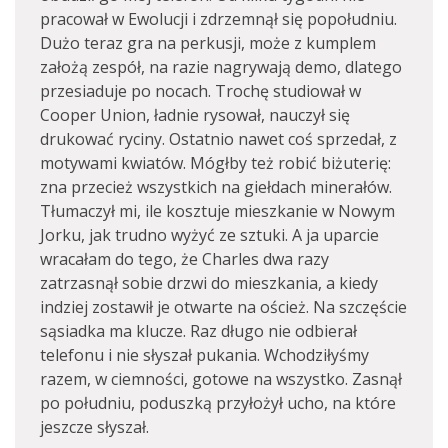
pracował w Ewolucji i zdrzemnął się popołudniu.
Dużo teraz gra na perkusji, może z kumplem
założą zespół, na razie nagrywają demo, dlatego
przesiaduje po nocach. Trochę studiował w
Cooper Union, ładnie rysował, nauczył się
drukować ryciny. Ostatnio nawet coś sprzedał, z
motywami kwiatów. Mógłby też robić biżuterię:
zna przecież wszystkich na giełdach minerałów.
Tłumaczył mi, ile kosztuje mieszkanie w Nowym
Jorku, jak trudno wyżyć ze sztuki. A ja uparcie
wracałam do tego, że Charles dwa razy
zatrzasnął sobie drzwi do mieszkania, a kiedy
indziej zostawił je otwarte na oścież. Na szczęście
sąsiadka ma klucze. Raz długo nie odbierał
telefonu i nie słyszał pukania. Wchodziłyśmy
razem, w ciemności, gotowe na wszystko. Zasnął
po południu, poduszką przyłożył ucho, na które
jeszcze słyszał.