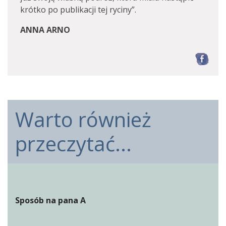
krótko po publikacji tej ryciny”.
ANNA ARNO
F
Warto również
przeczytać...
Sposób na pana A