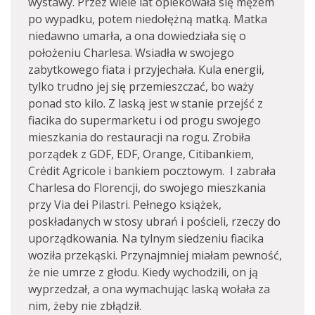
wystawy. Przez wiele lat opiekowała się mężem
po wypadku, potem niedołężną matką. Matka
niedawno umarła, a ona dowiedziała się o
położeniu Charlesa. Wsiadła w swojego
zabytkowego fiata i przyjechała. Kula energii,
tylko trudno jej się przemieszczać, bo waży
ponad sto kilo. Z laską jest w stanie przejść z
fiacika do supermarketu i od progu swojego
mieszkania do restauracji na rogu. Zrobiła
porządek z GDF, EDF, Orange, Citibankiem,
Crédit Agricole i bankiem pocztowym. I zabrała
Charlesa do Florencji, do swojego mieszkania
przy Via dei Pilastri. Pełnego książek,
poskładanych w stosy ubrań i pościeli, rzeczy do
uporządkowania. Na tylnym siedzeniu fiacika
woziła przekąski. Przynajmniej miałam pewność,
że nie umrze z głodu. Kiedy wychodzili, on ją
wyprzedzał, a ona wymachując laską wołała za
nim, żeby nie zbłądził.