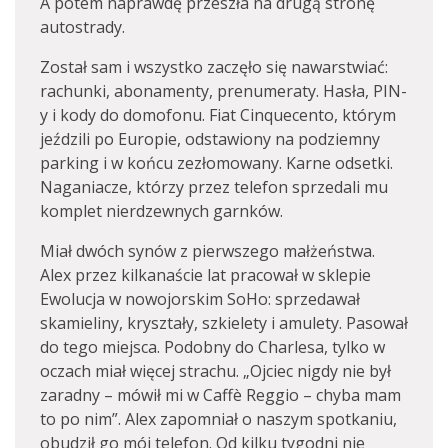
A potem naprawdę przeszła na drugą stronę
autostrady.
Został sam i wszystko zaczęło się nawarstwiać:
rachunki, abonamenty, prenumeraty. Hasła, PIN-
y i kody do domofonu. Fiat Cinquecento, którym
jeździli po Europie, odstawiony na podziemny
parking i w końcu zezłomowany. Karne odsetki.
Naganiacze, którzy przez telefon sprzedali mu
komplet nierdzewnych garnków.
Miał dwóch synów z pierwszego małżeństwa.
Alex przez kilkanaście lat pracował w sklepie
Ewolucja w nowojorskim SoHo: sprzedawał
skamieliny, kryształy, szkielety i amulety. Pasował
do tego miejsca. Podobny do Charlesa, tylko w
oczach miał więcej strachu. „Ojciec nigdy nie był
zaradny – mówił mi w Caffè Reggio – chyba mam
to po nim”. Alex zapomniał o naszym spotkaniu,
obudził go mój telefon. Od kilku tygodni nie