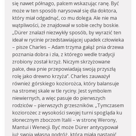
się nawet półnago, palcem wskazując ranę. Być
może w ten sposób narysował się dla doktora,
który miał odgadnąć, co mu dolega. Ale nie ma
wątpliwości, że znajdował w sobie cechy boskie.
„Dürer znalazł niezwykły sposób, by wyrazić ten
ideał w rycinie przedstawiającej upadek człowieka
– pisze Charles – Adam trzyma gałąź pnia drzewa
poznania dobra i zła, z którego wedle tradycji
zrobiony został krzyż. Niczym skrzyżowane
palce, dwa pnie przepowiadają swoją przyszłą
rolę jako drewno krzyża”. Charles zauważył
również górskiego koziorożca, który balansuje
na stromej skale w tle ryciny. Jest symbolem
niewiernych, a więc pasuje do pierwszych
rodziców – pierwszych grzeszników. „Tymczasem
koziorożec z wysokości swojej turni spogląda ku
słonecznym zboczom Italii – w stronę Werony,
Mantui i Wenecji. Być może Dürer antycypował
już swoją własną podróż, która miała nastąpić