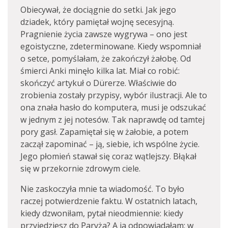
Obiecywał, że dociągnie do setki. Jak jego
dziadek, który pamiętał wojnę secesyjną.
Pragnienie życia zawsze wygrywa – ono jest
egoistyczne, zdeterminowane. Kiedy wspomniał
o setce, pomyślałam, że zakończył żałobę. Od
śmierci Anki minęło kilka lat. Miał co robić:
skończyć artykuł o Dürerze. Właściwie do
zrobienia zostały przypisy, wybór ilustracji. Ale to
ona znała hasło do komputera, musi je odszukać
w jednym z jej notesów. Tak naprawdę od tamtej
pory gasł. Zapamiętał się w żałobie, a potem
zaczął zapominać – ją, siebie, ich wspólne życie.
Jego płomień stawał się coraz wątlejszy. Błąkał
się w przekornie zdrowym ciele.
Nie zaskoczyła mnie ta wiadomość. To było
raczej potwierdzenie faktu. W ostatnich latach,
kiedy dzwoniłam, pytał nieodmiennie: kiedy
przyjedziesz do Paryża? A ja odpowiadałam: w