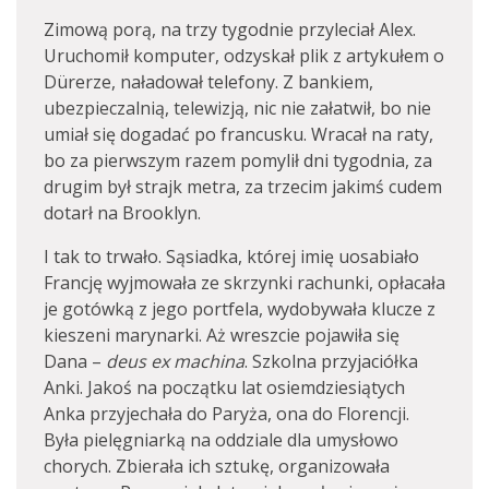
Zimową porą, na trzy tygodnie przyleciał Alex.
Uruchomił komputer, odzyskał plik z artykułem o
Dürerze, naładował telefony. Z bankiem,
ubezpieczalnią, telewizją, nic nie załatwił, bo nie
umiał się dogadać po francusku. Wracał na raty,
bo za pierwszym razem pomylił dni tygodnia, za
drugim był strajk metra, za trzecim jakimś cudem
dotarł na Brooklyn.
I tak to trwało. Sąsiadka, której imię uosabiało
Francję wyjmowała ze skrzynki rachunki, opłacała
je gotówką z jego portfela, wydobywała klucze z
kieszeni marynarki. Aż wreszcie pojawiła się
Dana –
deus ex machina
. Szkolna przyjaciółka
Anki. Jakoś na początku lat osiemdziesiątych
Anka przyjechała do Paryża, ona do Florencji.
Była pielęgniarką na oddziale dla umysłowo
chorych. Zbierała ich sztukę, organizowała