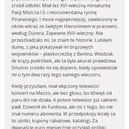
zrobił odbitki. Miał też XVI-wieczną miniaturkę
Pasji Mistrza I.S. i monumentalną rycinę
Piranesiego. I może najpiękniejszy, zawieszony w
oknie witraż ze świętym Hieronimem w pracowni,
według Dürera. Zapewne XVII-wieczny. Nie
przeszkadzało mi, że znam te historie. Lubiłam
dumę, z jaką pokazywał mi brązowych
wojowników – płaskorzeźbę z Beninu. Wiedział,
ile krąży podróbek, ale ta była akurat prawdziwa.
Smutno zrobiło mi się dopiero, kiedy opowiedział
mi o tym dwa razy tego samego wieczoru.
Kiedy przyszłam, miał włączony telewizor:
koncert na Mezzo, ale bez głosu, bo dźwięk od
paru dni nie działa. A potem telewizor już całkiem
padł. Dzwonił do Funboxa, ale nic z tego, bo nie
znał numeru abonenta. W przedpokoju leżały za
to ulotki, kupony rabatowe, katalogi. Za
dwanaście euro miesięcznie przysłali próbki