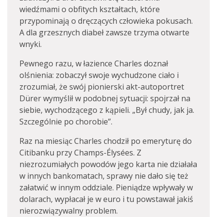
wiedźmami o obfitych kształtach, które
przypominają o dręczących człowieka pokusach.
A dla grzesznych diabeł zawsze trzyma otwarte
wnyki.
Pewnego razu, w łazience Charles doznał
olśnienia: zobaczył swoje wychudzone ciało i
zrozumiał, że swój pionierski akt-autoportret
Dürer wymyślił w podobnej sytuacji: spojrzał na
siebie, wychodzącego z kąpieli. „Był chudy, jak ja.
Szczególnie po chorobie”.
Raz na miesiąc Charles chodził po emeryturę do
Citibanku przy Champs-Élysées. Z
niezrozumiałych powodów jego karta nie działała
w innych bankomatach, sprawy nie dało się też
załatwić w innym oddziale. Pieniądze wpływały w
dolarach, wypłacał je w euro i tu powstawał jakiś
nierozwiązywalny problem.