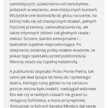
samobójczych, uzależnieniu od narkotyków,
pobytach w więzieniu, anarchistycznych buntach.
Wszystkie one dochodziły do głosu na scenie, na
której roiło się od chaotycznych działań, pełnych
fizycznej przemocy, samoudręczania się, ale
także intymnych zbliżeń ciał głodnych ciepła i
miłości. Szczere, bardzo emocjonalne i …
teatralnie zupełnie nieprzekonujące. Po
obejrzeniu ostatniej próby miałem wrażenie, że
pokaz tego spektaklu przed publicznością
Werony okaże się zupełną katastrofą.
A publiczność dopisała. Przez Ponte Pietra, tak
samo jak dwa tysiące lat temu do rzymskiego
teatru, którego ruiny gdzieś tu na zarzeczu
jeszcze można była znaleźć, nadciągali widzowie.
Kto wie czy w tamtych czasach nie grano tu
Antygony
Sofoklesa, a może przynajmniej
Fenicjanek
, w których Seneka Młodszy dał swoje