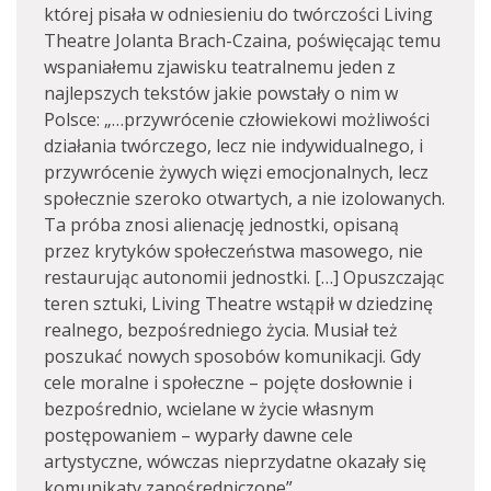
której pisała w odniesieniu do twórczości Living
Theatre Jolanta Brach-Czaina, poświęcając temu
wspaniałemu zjawisku teatralnemu jeden z
najlepszych tekstów jakie powstały o nim w
Polsce: „…przywrócenie człowiekowi możliwości
działania twórczego, lecz nie indywidualnego, i
przywrócenie żywych więzi emocjonalnych, lecz
społecznie szeroko otwartych, a nie izolowanych.
Ta próba znosi alienację jednostki, opisaną
przez krytyków społeczeństwa masowego, nie
restaurując autonomii jednostki. […] Opuszczając
teren sztuki, Living Theatre wstąpił w dziedzinę
realnego, bezpośredniego życia. Musiał też
poszukać nowych sposobów komunikacji. Gdy
cele moralne i społeczne – pojęte dosłownie i
bezpośrednio, wcielane w życie własnym
postępowaniem – wyparły dawne cele
artystyczne, wówczas nieprzydatne okazały się
komunikaty zapośredniczone”.