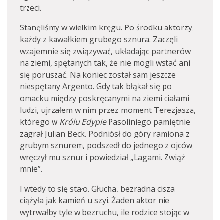
trzeci.
Stanęliśmy w wielkim kręgu. Po środku aktorzy,
każdy z kawałkiem grubego sznura. Zaczęli
wzajemnie się związywać, układając partnerów
na ziemi, spętanych tak, że nie mogli wstać ani
się poruszać. Na koniec został sam jeszcze
niespętany Argento. Gdy tak błąkał się po
omacku między poskręcanymi na ziemi ciałami
ludzi, ujrzałem w nim przez moment Terezjasza,
którego w
Królu Edypie
Pasoliniego pamiętnie
zagrał Julian Beck. Podniósł do góry ramiona z
grubym sznurem, podszedł do jednego z ojców,
wręczył mu sznur i powiedział „Lagami. Zwiąż
mnie”.
I wtedy to się stało. Głucha, bezradna cisza
ciążyła jak kamień u szyi. Żaden aktor nie
wytrwałby tyle w bezruchu, ile rodzice stojąc w