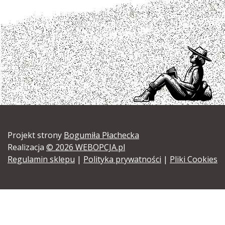
Projekt strony
Bogumiła Płachecka
Realizacja
© 2026 WEBOPCJA.pl
Regulamin sklepu
|
Polityka prywatności
|
Pliki Cookies