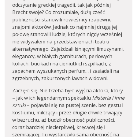
odczytanie greckiej tragedii, tak jak później
Brecht swoje? Co zrozumiałe, dużą część
publiczności stanowili rówieśnicy i zapewne
znajomi aktorów. Jednak co najmniej drugą jej
połowę stanowili ludzie, których nigdy wcześniej
nie widywałem na przedstawieniach teatru
alternatywnego. Zajeżdżali lśniącymi limuzynami,
eleganccy, w białych garniturach, perłowych
koliach, bucikach na cieniutkich szpilkach, z
zapachem wyszukanych perfum… i zasiadali na
zgrzebnych, zakurzonych ławach widowni.
Zaczęło się. Nie trzeba było wyjścia aktora, który
– jak w ich legendarnym spektaklu
Misteria i inne
sztuki
– pojawiał się na pustej scenie, bez gestu i
kostiumu, milczący i przez długie chwile trwający
w bezruchu, aż budził obecność publiczności,
coraz bardziej niecierpliwej, kręcącej się i
szemrającej. Tu wystarczyła sama obecność na