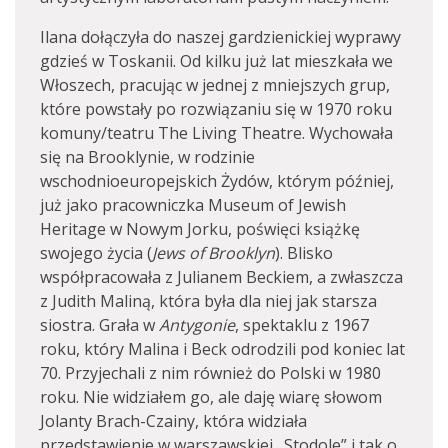
Ilana dołączyła do naszej gardzienickiej wyprawy
gdzieś w Toskanii. Od kilku już lat mieszkała we
Włoszech, pracując w jednej z mniejszych grup,
które powstały po rozwiązaniu się w 1970 roku
komuny/teatru The Living Theatre. Wychowała
się na Brooklynie, w rodzinie
wschodnioeuropejskich Żydów, którym później,
już jako pracowniczka Museum of Jewish
Heritage w Nowym Jorku, poświęci książkę
swojego życia (
Jews of Brooklyn
). Blisko
współpracowała z Julianem Beckiem, a zwłaszcza
z Judith Maliną, która była dla niej jak starsza
siostra. Grała w
Antygonie
, spektaklu z 1967
roku, który Malina i Beck odrodzili pod koniec lat
70. Przyjechali z nim również do Polski w 1980
roku. Nie widziałem go, ale daję wiarę słowom
Jolanty Brach-Czainy, która widziała
przedstawienie w warszawskiej „Stodole” i tak o