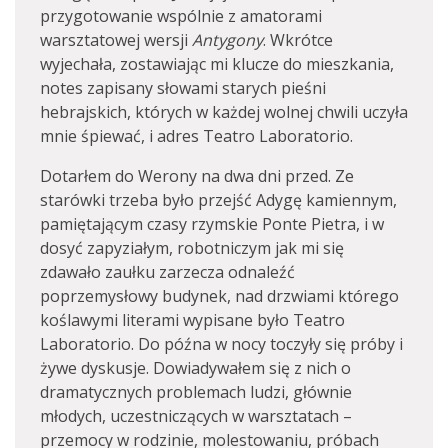
przygotowanie wspólnie z amatorami
warsztatowej wersji
Antygony
. Wkrótce
wyjechała, zostawiając mi klucze do mieszkania,
notes zapisany słowami starych pieśni
hebrajskich, których w każdej wolnej chwili uczyła
mnie śpiewać, i adres Teatro Laboratorio.
Dotarłem do Werony na dwa dni przed. Ze
starówki trzeba było przejść Adygę kamiennym,
pamiętającym czasy rzymskie Ponte Pietra, i w
dosyć zapyziałym, robotniczym jak mi się
zdawało zaułku zarzecza odnaleźć
poprzemysłowy budynek, nad drzwiami którego
koślawymi literami wypisane było Teatro
Laboratorio. Do późna w nocy toczyły się próby i
żywe dyskusje. Dowiadywałem się z nich o
dramatycznych problemach ludzi, głównie
młodych, uczestniczących w warsztatach –
przemocy w rodzinie, molestowaniu, próbach