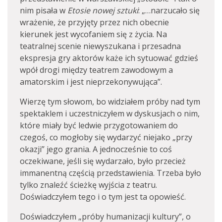
nim pisała w
Etosie nowej sztuki
: „…narzucało się
wrażenie, że przyjęty przez nich obecnie
kierunek jest wycofaniem się z życia. Na
teatralnej scenie niewyszukana i przesadna
ekspresja gry aktorów każe ich sytuować gdzieś
wpół drogi między teatrem zawodowym a
amatorskim i jest nieprzekonywująca”.
Wierzę tym słowom, bo widziałem próby nad tym
spektaklem i uczestniczyłem w dyskusjach o nim,
które miały być ledwie przygotowaniem do
czegoś, co mogłoby się wydarzyć niejako „przy
okazji” jego grania. A jednocześnie to coś
oczekiwane, jeśli się wydarzało, było przecież
immanentną częścią przedstawienia. Trzeba było
tylko znaleźć ścieżkę wyjścia z teatru.
Doświadczyłem tego i o tym jest ta opowieść.
Doświadczyłem „próby humanizacji kultury”, o