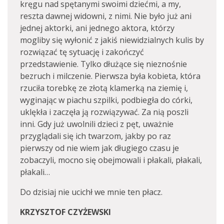
kręgu nad spętanymi swoimi dziećmi, a my,
reszta dawnej widowni, z nimi. Nie było już ani
jednej aktorki, ani jednego aktora, którzy
mogliby się wyłonić z jakiś niewidzialnych kulis by
rozwiązać tę sytuację i zakończyć
przedstawienie. Tylko dłużące się nieznośnie
bezruch i milczenie. Pierwsza była kobieta, która
rzuciła torebkę ze złotą klamerką na ziemię i,
wyginając w piachu szpilki, podbiegła do córki,
uklękła i zaczęła ją rozwiązywać. Za nią poszli
inni. Gdy już uwolnili dzieci z pęt, uważnie
przyglądali się ich twarzom, jakby po raz
pierwszy od nie wiem jak długiego czasu je
zobaczyli, mocno się obejmowali i płakali, płakali,
płakali…
Do dzisiaj nie ucichł we mnie ten płacz.
KRZYSZTOF CZYŻEWSKI