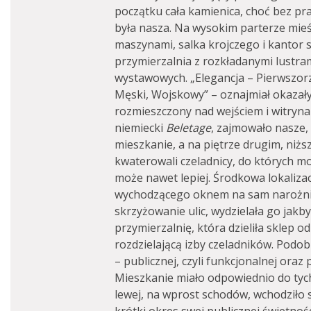
początku cała kamienica, choć bez pr
była nasza. Na wysokim parterze mieśc
maszynami, salka krojczego i kantor 
przymierzalnia z rozkładanymi lustram
wystawowych. „Elegancja – Pierwszor
Męski, Wojskowy” – oznajmiał okazały
rozmieszczony nad wejściem i witrynam
niemiecki
Beletage
, zajmowało nasze,
mieszkanie, a na piętrze drugim, niżs
kwaterowali czeladnicy, do których mo
może nawet lepiej. Środkowa lokaliza
wychodzącego oknem na sam narożnik,
skrzyżowanie ulic, wydzielała go jak
przymierzalnię, która dzieliła sklep o
rozdzielającą izby czeladników. Podo
– publicznej, czyli funkcjonalnej oraz
Mieszkanie miało odpowiednio do tych
lewej, na wprost schodów, wchodziło 