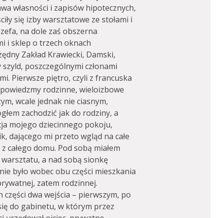
awa własności i zapisów hipotecznych,
iły się izby warsztatowe ze stołami i
szefa, na dole zaś obszerna
i i sklep o trzech oknach
zędny Zakład Krawiecki, Damski,
 szyld, poszczególnymi członami
i. Pierwsze piętro, czyli z francuska
 powiedzmy rodzinne, wieloizbowe
zym, wcale jednak nie ciasnym,
głem zachodzić jak do rodziny, a
cja mojego dziecinnego pokoju,
 dającego mi przeto wgląd na całe
by z całego domu. Pod sobą miałem
d warsztatu, a nad sobą sionkę
bnie było wobec obu części mieszkania
 prywatnej, zatem rodzinnej.
 części dwa wejścia – pierwszym, po
się do gabinetu, w którym przez