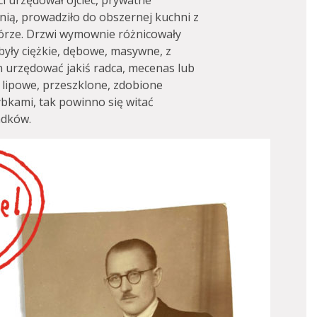
ci urzędował ojciec, prywatne
nią, prowadziło do obszernej kuchni z
ze. Drzwi wymownie różnicowały
e były ciężkie, dębowe, masywne, z
n urzędować jakiś radca, mecenas lub
e lipowe, przeszklone, zdobione
ybkami, tak powinno się witać
adków.