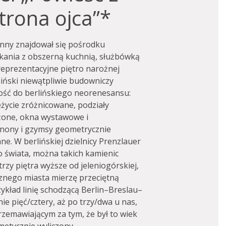
Strona ojca”*
cinny znajdował się pośrodku
kania z obszerną kuchnią, służbówką
reprezentacyjne piętro narożnej
miński niewątpliwie budowniczy
ość do berlińskiego neorenesansu:
eżycie zróżnicowane, podziały
żone, okna wystawowe i
nony i gzymsy geometrycznie
ne. W berlińskiej dzielnicy Prenzlauer
o świata, można takich kamienic
rzy piętra wyższe od jeleniogórskiej,
cznego miasta mierzę przeciętną
ykład linię schodzącą Berlin–Breslau–
ie pięć/cztery, aż po trzy/dwa u nas,
zemawiającym za tym, że był to wiek