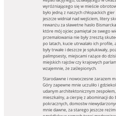
Repatriacyjnego, działającego w oka
wyróżniającego się w mieście obroto
było jedną z naszych chłopackich gier
jeszcze widniał nad wejściem, litery 
rewanżu za sławetne hasło Bismarcka
które mój ojciec pamiętał ze swego wi
przemalowania nie były zresztą skutec
po latach, kucie utrwalało ich profile,
były trwałe i deszcze je spłukiwały, p
palimpsesty, miejscami rażące do dzisi
miejskich rajców czy krajowych parla
wzajemnie, że zaślepionych.
Starodawne i nowoczesne zarazem mie
Góry zapewne mnie uczuliło i gdzieko
udanym architektonicznym zespołem, 
mieszkalny, a cierpię z abominacji do 
pokracznych, domostw niewydarzonyc
mnie dawne, za starego jeszcze reżi