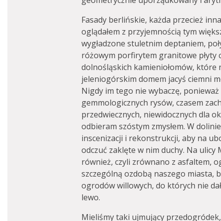
geometrycznie uporządkowany i arytm
Fasady berlińskie, każda przecież inn
oglądałem z przyjemnością tym większą
wygładzone stuletnim deptaniem, poł
różowym porfirytem granitowe płyty 
dolnośląskich kamieniołomów, które n
jeleniogórskim domem jacyś ciemni mo
Nigdy im tego nie wybaczę, ponieważ 
gemmologicznych rysów, czasem zachw
przedwiecznych, niewidocznych dla oka
odbieram szóstym zmysłem. W dolinie 
inscenizacji i rekonstrukcji, aby na
odczuć zaklęte w nim duchy. Na ulicy 
również, czyli zrównano z asfaltem,
szczególną ozdobą naszego miasta, bl
ogrodów willowych, do których nie dał
lewo.
Mieliśmy taki ujmujący przedogróde