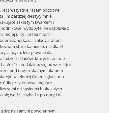
etycznie wyliczony.
a, lecz wszystkie razem podobne,
, im bardziej cieszyły mnie
yskujące szklistym kwarcem i
chodnikowe, wydobyte niewątpliwie z
a mojej ulicy i przed moim
dernizanci kazali zalać asfaltem.
kocham stare kamienie, nie dla ich
ycających, lecz głównie dla
 ludzkich śladów, których radiację
La Vézère oddalałem się od wszelkich
 uboczu, pod nagim skalnym okapem
Matejki w Jeleniej Górze zgładzono
 ogródki przydomowe, będące
iższą mi od sąsiednich okazałych
o się wejść, chyba że po nocy i na
k, gdyż na samym powojennym