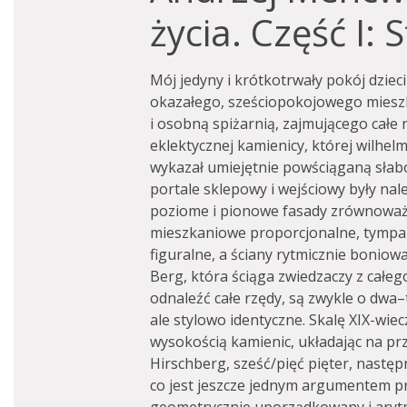
życia. Część I: 
Mój jedyny i krótkotrwały pokój dzie
okazałego, sześciopokojowego miesz
i osobną spiżarnią, zajmującego całe 
eklektycznej kamienicy, której wilhel
wykazał umiejętnie powściąganą słab
portale sklepowy i wejściowy były nal
poziome i pionowe fasady zrównowa
mieszkaniowe proporcjonalne, tympa
figuralne, a ściany rytmicznie boniowa
Berg, która ściąga zwiedzaczy z całeg
odnaleźć całe rzędy, są zwykle o dwa–t
ale stylowo identyczne. Skalę XIX-wie
wysokością kamienic, układając na prz
Hirschberg, sześć/pięć pięter, następn
co jest jeszcze jednym argumentem pr