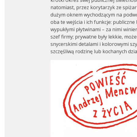
krótki okres swej publicznej świetnoś
natomiast, przez korytarzyk ze spiżar
dużym oknem wychodzącym na podwór
oba te wejścia i ich funkcje: publiczn
wypukłymi płytwinami – za nimi winie
szef firmy; prywatne były lekkie, moż
snycerskimi detalami i kolorowymi sz
szczęśliwą rodzinę lub kochanych dzi