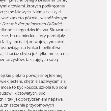
załym gmachu byłego Dresdner Bank,
wymi drzwiami, których podkręcanie
 zręcznościowych. Niemiecki szyld
skuwać zaczęto później, w spóźnionym
:
Fort mit der polnischen Faßade!
,
elkopolskiego dzieciństwa. Skuwania i
zne, bo niemieckie litery przebijały
 a farby, im dalej od wojny, tym mniej
ozostawiając na tynkach bełkotliwe
aj, chociaż chyba już tylko mnie, a nie
mentarzystów, tak zajętych sobą
jskie piękno powojennej Jeleniej
lwiek jestem, chętnie zachwycam się
może to być kościół, szkoła lub dom
budowli kiczowatych, ulic
h. I tak jak obrzydzeniem napawa
mu, zniszczenie przydomowych