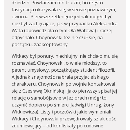
dziedzin. Powtarzam ten truizm, bo często
fascynacja okazywała się, w sensie poznawczym,
owocna. Pierwsze zetknięcie jednak mogło być
niezbyt zachęcające, jak w przypadku Aleksandra
Wata (opowiedziała o tym Ola Watowa) i raczej
odpychało. Choynowski też nie czuł się, na
początku, zaakceptowany.
Witkacy był ponury, niechlujny, nie chciało mu się
rozmawiać. Choynowski, o wiele młodszy, to
petent umysłowy, początkujący student filozofii.
A jednak znajomość nabrała przyjacielskiego
charakteru, Choynowski po wojnie kontaktował
się z Czesławą Oknińską i jako pierwszy spisał jej
relację o samobójstwie w Jeziorach (mógł to
uczynić dopiero po śmierci Jadwigi Unrug, żony
Witkiewicza). Listy i pocztówki jakie wymieniali
Witkacy i Choynowski przewędrowały szlak dość
zdumiewający – od konfiskaty po cudowne