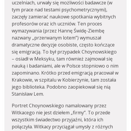
uczelniach, urwały się możliwości badawcze (w
tym prace nad testami psychometrycznymi),
zaczęły zamierać naukowe spotkania wybitnych
profesorów oraz ich uczniów. Ten proces
wymazywania (przez Hannę Świdę-Ziembę
nazwany „przerwanym lotem”) wymuszał
dramatyczne decyzje osobiste, często kończące
się emigracją. To był przypadek Choynowskiego
– osiadł w Meksyku, tam również zajmował się
nauką i badaniami, ale w Polsce stopniowo o nim
zapominano. Krótko przed emigracją pracował w
Krakowie, w szpitalu w Kobierzynie, tam została
jego biblioteka. Podobno zaopiekował się nią
Stanisław Lem.
Portret Choynowskiego namalowany przez
Witkacego nie jest dziełem „firmy”. To przede
wszystkim świadectwo przyjaźni, która ich
połączyła. Witkacy przyciągał umysły z różnych