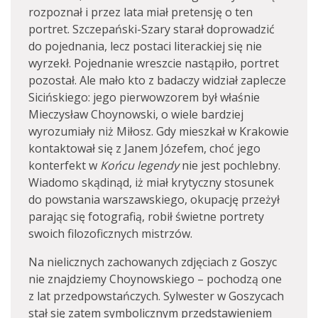
rozpoznał i przez lata miał pretensję o ten
portret. Szczepański-Szary starał doprowadzić
do pojednania, lecz postaci literackiej się nie
wyrzekł. Pojednanie wreszcie nastąpiło, portret
pozostał. Ale mało kto z badaczy widział zaplecze
Sicińskiego: jego pierwowzorem był właśnie
Mieczysław Choynowski, o wiele bardziej
wyrozumiały niż Miłosz. Gdy mieszkał w Krakowie
kontaktował się z Janem Józefem, choć jego
konterfekt w
Końcu legendy
nie jest pochlebny.
Wiadomo skądinąd, iż miał krytyczny stosunek
do powstania warszawskiego, okupację przeżył
parając się fotografią, robił świetne portrety
swoich filozoficznych mistrzów.
Na nielicznych zachowanych zdjęciach z Goszyc
nie znajdziemy Choynowskiego – pochodzą one
z lat przedpowstańczych. Sylwester w Goszycach
stał się zatem symbolicznym przedstawieniem