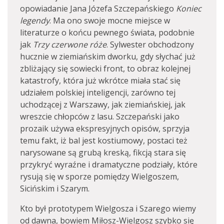
opowiadanie Jana Józefa Szczepańskiego
Koniec
legendy
. Ma ono swoje mocne miejsce w
literaturze o końcu pewnego świata, podobnie
jak
Trzy czerwone róże
. Sylwester obchodzony
hucznie w ziemiańskim dworku, gdy słychać już
zbliżający się sowiecki front, to obraz kolejnej
katastrofy, która już wkrótce miała stać się
udziałem polskiej inteligencji, zarówno tej
uchodzącej z Warszawy, jak ziemiańskiej, jak
wreszcie chłopców z lasu. Szczepański jako
prozaik używa ekspresyjnych opisów, sprzyja
temu fakt, iż bal jest kostiumowy, postaci też
narysowane są grubą kreską, fikcją stara się
przykryć wyraźne i dramatyczne podziały, które
rysują się w sporze pomiędzy Wielgoszem,
Sicińskim i Szarym.
Kto był prototypem Wielgosza i Szarego wiemy
od dawna, bowiem Miłosz-Wielgosz szybko się