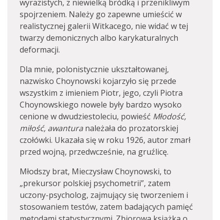
wyrazistych, z niewielką bródką i przenikliwym
spojrzeniem. Należy go zapewne umieścić w
realistycznej galerii Witkacego, nie widać w tej
twarzy demonicznych albo karykaturalnych
deformacji.
Dla mnie, polonistycznie ukształtowanej,
nazwisko Choynowski kojarzyło się przede
wszystkim z imieniem Piotr, jego, czyli Piotra
Choynowskiego nowele były bardzo wysoko
cenione w dwudziestoleciu, powieść
Młodość,
miłość, awantura
należała do prozatorskiej
czołówki. Ukazała się w roku 1926, autor zmarł
przed wojną, przedwcześnie, na gruźlicę.
Młodszy brat, Mieczysław Choynowski, to
„prekursor polskiej psychometrii”, zatem
uczony-psycholog, zajmujący się tworzeniem i
stosowaniem testów, zatem badających pamięć
metodami statystycznymi. Zbiorowa książka o