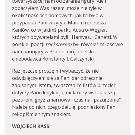
towarzyszącej nam od zarania figury
.
Ale i
zobaczyłem Was razem, może nie tyle w
okolicznościach domowych, jak to było w
przypadku Pani wizyty u Marii i Ireneusza
Kaniów, co w jakimś parku Austro-Węgier,
których obywatelami byli i Hamvas, i Canetti. W
polskiej poezji
tricksterem
był również miłościwie
nam panujący w Praniu, mój anielski
chlebodawca Konstanty I. Gałczyński.
Raz jeszcze proszę mi wybaczyć, że nie
odwdzięczyłem się za Pani dar odręcznie
zapisanym listem, zwłaszcza że listów przecież
dotyczy Pani dedykacja, niektórzy wszak piszą
pazurem, gdyż zmarnowali czas na „pazurzenie”.
Należę do nich, czego żałuję, podniesiony Pani
rękopiśmiennym znakiem.
WOJCIECH KASS