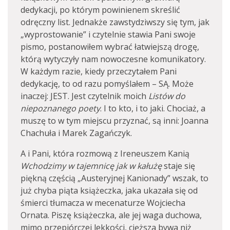
dedykacji, po którym powinienem skreślić
odręczny list. Jednakże zawstydziwszy się tym, jak
„wyprostowanie” i czytelnie stawia Pani swoje
pismo, postanowiłem wybrać łatwiejszą drogę,
którą wytyczyły nam nowoczesne komunikatory.
W każdym razie, kiedy przeczytałem Pani
dedykację, to od razu pomyślałem – SĄ. Może
inaczej: JEST. Jest czytelnik moich
Listów do
niepoznanego poety
. I to kto, i to jaki. Chociaż, a
muszę to w tym miejscu przyznać, są inni: Joanna
Chachuła i Marek Zagańczyk.
A i Pani, która rozmową z Ireneuszem Kanią
Wchodzimy w tajemnicę jak w kałużę
staje się
piękną częścią „Austeryjnej Kanionady” wszak, to
już chyba piąta książeczka, jaka ukazała się od
śmierci tłumacza w mecenaturze Wojciecha
Ornata. Piszę książeczka, ale jej waga duchowa,
mimo przepiórczej lekkości, cięższa bywa niż