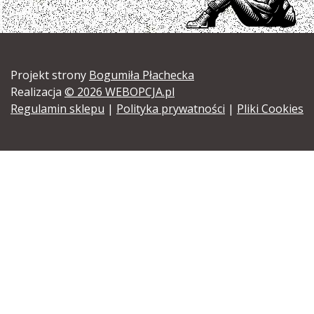
Projekt strony
Bogumiła Płachecka
Realizacja
© 2026 WEBOPCJA.pl
Regulamin sklepu
|
Polityka prywatności
|
Pliki Cookies