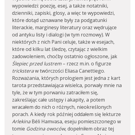
wypowiedzi: poezję, esej, a także notatniki,
dzienniki, zapiski, glosy, a więc te wypowiedzi,
które dotąd uznawane były za podgatunki
literackie, marginesy literatury oraz wędrujące
od antyku listy i dialogi (w tym rozmowy). W
niektórych z nich Pani celuje, także w esejach,
które od kilku lat śledzę, czytając z wielkim
zadowoleniem, choćby ostatnio ogłoszone, jak
Ślepiec przed lustrem
– rzecz m.in. o figurze
trickstera
w twórczości Eliasa Canettiego.
Rozważania, których prologiem jest jedna z kart
tarota przedstawiająca wisielca, porwały mnie na
tyle, że w tym porwaniu zatraciłem się,
zakreślając całe ustępy i akapity, a potem
wracałem do nich o różnych, nieokreślonych
porach. A kiedy rok później oddałem się lekturze
Arlekina
Béli Hamvasa, eseju pomieszczonego w
tomie
Godzina owoców
, dopełniłem obraz tej