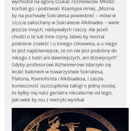
wychodził na agorę szukać rozmówców. Młodzi
kochali go i podziwiali. Ksantypa mniej. „Można
by na pochwałę Sokratesa powiedzieć – mówi w
Uczcie
zakochany w Sokratesie Alkibiades – wiele
jeszcze innych, niebywałych rzeczy. Ale jeżeli
chodzi o te lub inne czyny, łatwo by można
podobne znaleźć i u innego człowieka, a u niego
to jest najdziwniejsze, że on nie jest podobny do
nikogo z ludzi ani dawniejszych, ani dzisiejszych”.
Gdyby profesorowi Alzheimerowi zdarzyło się
lecieć balonem w towarzystwie Sokratesa,
Platona, Ksenofonta i Alkibiadesa, i zaszła
konieczność uszczuplenia załogi o jedną osobę,
to byłby nią nasz geriatra niezależnie od tego,
jaki wiek by mu z metryki wynikał.