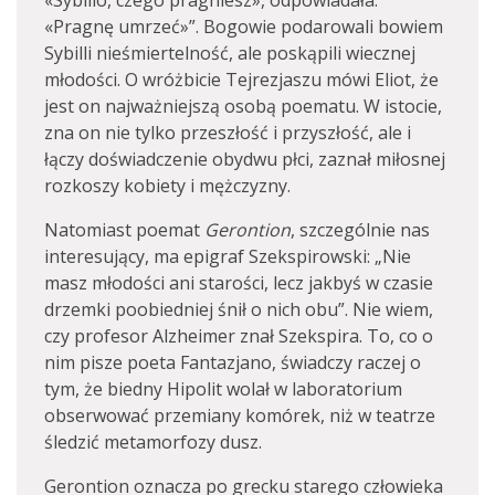
«Sybillo, czego pragniesz», odpowiadała:
«Pragnę umrzeć»”. Bogowie podarowali bowiem
Sybilli nieśmiertelność, ale poskąpili wiecznej
młodości. O wróżbicie Tejrezjaszu mówi Eliot, że
jest on najważniejszą osobą poematu. W istocie,
zna on nie tylko przeszłość i przyszłość, ale i
łączy doświadczenie obydwu płci, zaznał miłosnej
rozkoszy kobiety i mężczyzny.
Natomiast poemat
Gerontion
, szczególnie nas
interesujący, ma epigraf Szekspirowski: „Nie
masz młodości ani starości, lecz jakbyś w czasie
drzemki poobiedniej śnił o nich obu”. Nie wiem,
czy profesor Alzheimer znał Szekspira. To, co o
nim pisze poeta Fantazjano, świadczy raczej o
tym, że biedny Hipolit wolał w laboratorium
obserwować przemiany komórek, niż w teatrze
śledzić metamorfozy dusz.
Gerontion oznacza po grecku starego człowieka