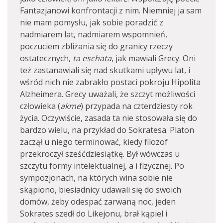
Fantazjanowi konfrontacji z nim. Niemniej ja sam
nie mam pomysłu, jak sobie poradzić z
nadmiarem lat, nadmiarem wspomnień,
poczuciem zbliżania się do granicy rzeczy
ostatecznych,
ta eschata
, jak mawiali Grecy. Oni
też zastanawiali się nad skutkami upływu lat, i
wśród nich nie zabrakło postaci pokroju Hipolita
Alzheimera. Grecy uważali, że szczyt możliwości
człowieka (
akme
) przypada na czterdziesty rok
życia. Oczywiście, zasada ta nie stosowała się do
bardzo wielu, na przykład do Sokratesa. Platon
zaczął u niego terminować, kiedy filozof
przekroczył sześćdziesiątkę. Był wówczas u
szczytu formy intelektualnej, a i fizycznej. Po
sympozjonach, na których wina sobie nie
skąpiono, biesiadnicy udawali się do swoich
domów, żeby odespać zarwaną noc, jeden
Sokrates szedł do Likejonu, brał kąpiel i