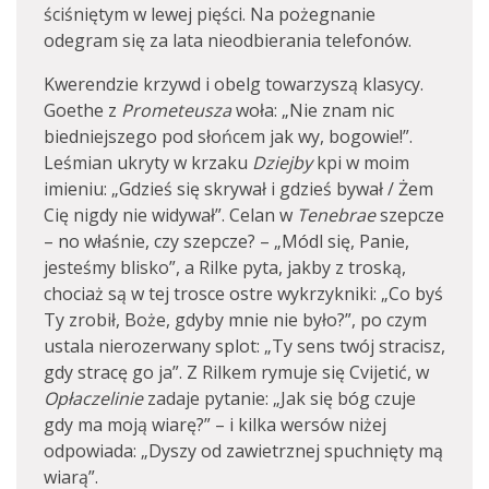
ściśniętym w lewej pięści. Na pożegnanie
odegram się za lata nieodbierania telefonów.
Kwerendzie krzywd i obelg towarzyszą klasycy.
Goethe z
Prometeusza
woła: „Nie znam nic
biedniejszego pod słońcem jak wy, bogowie!”.
Leśmian ukryty w krzaku
Dziejby
kpi w moim
imieniu: „Gdzieś się skrywał i gdzieś bywał / Żem
Cię nigdy nie widywał”. Celan w
Tenebrae
szepcze
– no właśnie, czy szepcze? – „Módl się, Panie,
jesteśmy blisko”, a Rilke pyta, jakby z troską,
chociaż są w tej trosce ostre wykrzykniki: „Co byś
Ty zrobił, Boże, gdyby mnie nie było?”, po czym
ustala nierozerwany splot: „Ty sens twój stracisz,
gdy stracę go ja”. Z Rilkem rymuje się Cvijetić, w
Opłaczelinie
zadaje pytanie: „Jak się bóg czuje
gdy ma moją wiarę?” – i kilka wersów niżej
odpowiada: „Dyszy od zawietrznej spuchnięty mą
wiarą”.