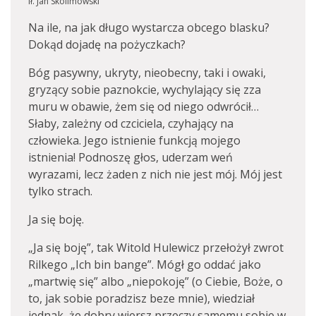
Ił. Jan Skolimowski
Na ile, na jak długo wystarcza obcego blasku?
Dokąd dojadę na pożyczkach?
Bóg pasywny, ukryty, nieobecny, taki i owaki,
gryzący sobie paznokcie, wychylający się zza
muru w obawie, żem się od niego odwrócił…
Słaby, zależny od czciciela, czyhający na
człowieka. Jego istnienie funkcją mojego
istnienia! Podnoszę głos, uderzam weń
wyrazami, lecz żaden z nich nie jest mój. Mój jest
tylko strach.
Ja się boję.
„Ja się boję”, tak Witold Hulewicz przełożył zwrot
Rilkego „Ich bin bange”. Mógł go oddać jako
„martwię się” albo „niepokoję” (o Ciebie, Boże, o
to, jak sobie poradzisz beze mnie), wiedział
jednak, że dobry wiersz przeczy samemu sobie w