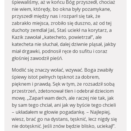
śpiewaliśmy, aż w końcu Bóg przyszedł, chociaż
nie wiem, którędy, bo okna były pozamykane,
przyszedł między nas i rozparł się tak, że
zabrakło miejsca, zrobiło się duszno, aż od tej
duchoty zemdlał Jaś, Staś uciekł na korytarz, a
Kazik zawołał „katecheto, powietrza!”, ale
katecheta nie słuchał, dalej dziwnie pląsał, jakby
miał drgawki, podnosił ręce do sufitu i coraz
głośniej zawodził pieśń.
Modlić się znaczy wołać, wzywać. Boga zwabiły
śpiewy istot pełnych tęsknot za dobrem,
pięknem i prawdą. Sęk w tym, że rozsadził sobą
przestrzeń, zdetonował tlen i odebrał dzieciom
mowę. „Zaparł wam dech, ale raczej nie tak, jak
by sam tego chciał, ani jak wy byście tego chcieli
– układałem w głowie pogadankę. – Najlepiej,
wiesz, brać go na dystans, tęsknić, lecz nigdy się
nie dotęsknić. Jeśli znów będzie blisko, uciekaj!”.