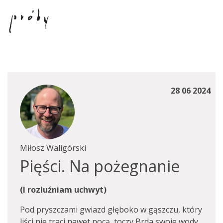
28 06 2024
Miłosz Waligórski
Pięści. Na pożegnanie
(I rozluźniam uchwyt)
Pod pryszczami gwiazd głęboko w gąszczu, który
liści nie traci nawet nocą, toczy Brda swoje wody