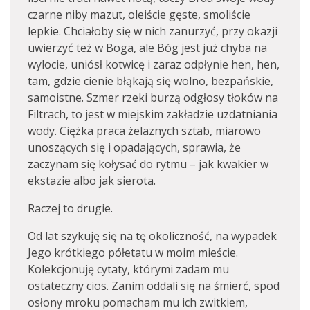
czarne niby mazut, oleiście gęste, smoliście
lepkie. Chciałoby się w nich zanurzyć, przy okazji
uwierzyć też w Boga, ale Bóg jest już chyba na
wylocie, uniósł kotwicę i zaraz odpłynie hen, hen,
tam, gdzie cienie błąkają się wolno, bezpańskie,
samoistne. Szmer rzeki burzą odgłosy tłoków na
Filtrach, to jest w miejskim zakładzie uzdatniania
wody. Ciężka praca żelaznych sztab, miarowo
unoszących się i opadających, sprawia, że
zaczynam się kołysać do rytmu – jak kwakier w
ekstazie albo jak sierota.
Raczej to drugie.
Od lat szykuję się na tę okoliczność, na wypadek
Jego krótkiego półetatu w moim mieście.
Kolekcjonuję cytaty, którymi zadam mu
ostateczny cios. Zanim oddali się na śmierć, spod
osłony mroku pomacham mu ich zwitkiem,