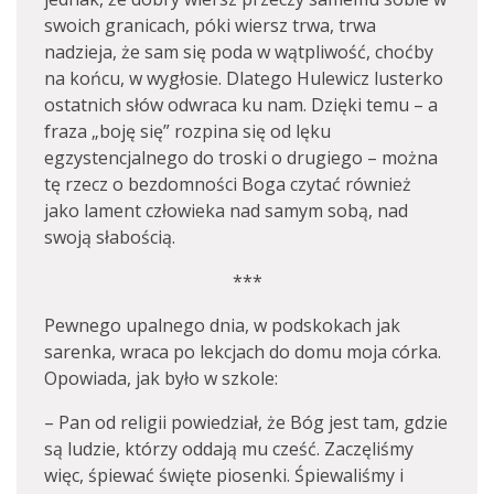
swoich granicach, póki wiersz trwa, trwa
nadzieja, że sam się poda w wątpliwość, choćby
na końcu, w wygłosie. Dlatego Hulewicz lusterko
ostatnich słów odwraca ku nam. Dzięki temu – a
fraza „boję się” rozpina się od lęku
egzystencjalnego do troski o drugiego – można
tę rzecz o bezdomności Boga czytać również
jako lament człowieka nad samym sobą, nad
swoją słabością.
***
Pewnego upalnego dnia, w podskokach jak
sarenka, wraca po lekcjach do domu moja córka.
Opowiada, jak było w szkole:
– Pan od religii powiedział, że Bóg jest tam, gdzie
są ludzie, którzy oddają mu cześć. Zaczęliśmy
więc, śpiewać święte piosenki. Śpiewaliśmy i