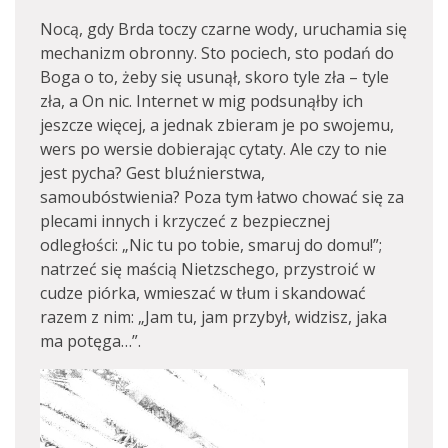
Nocą, gdy Brda toczy czarne wody, uruchamia się
mechanizm obronny. Sto pociech, sto podań do
Boga o to, żeby się usunął, skoro tyle zła – tyle
zła, a On nic. Internet w mig podsunąłby ich
jeszcze więcej, a jednak zbieram je po swojemu,
wers po wersie dobierając cytaty. Ale czy to nie
jest pycha? Gest bluźnierstwa,
samoubóstwienia? Poza tym łatwo chować się za
plecami innych i krzyczeć z bezpiecznej
odległości: „Nic tu po tobie, smaruj do domu!”;
natrzeć się maścią Nietzschego, przystroić w
cudze piórka, wmieszać w tłum i skandować
razem z nim: „Jam tu, jam przybył, widzisz, jaka
ma potęga…”.