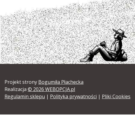
Projekt strony
Bogumiła Płachecka
Realizacja
© 2026 WEBOPCJA.pl
Regulamin sklepu
|
Polityka prywatności
|
Pliki Cookies