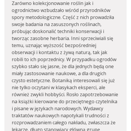
Zarówno kolekcjonowanie roślin jak i
ogrodnictwo wzbudzało wśród przyrodników
spory metodologiczne. Część z nich prowadziła
swoje badania na zasuszonych roślinach,
próbując doskonalić techniki konserwacji i
tworząc zasobne herbaria. Inni sprzeciwiali się
temu, uznając wyższość bezpośredniej
obserwacji i kontaktu z żywą naturą, tak jak
robili to ich poprzednicy. W przypadku ogrodów
szybko stało się jasne, że dla jednych będą one
miały zastosowanie naukowe, a dla drugich
czysto estetyczne. Botaniką interesowali się już
nie tylko oczytani w klasykach eksperci, ale
również zwykli hobbyści. Rosło zapotrzebowanie
na książki kierowane do przeciętnego czytelnika
i pisane w językach narodowych. Wydawcy
traktatów naukowych napotykali trudności z
rozprowadzaniem całego nakładu, zwłaszcza że
lekarze, długo stanowiący główną grupę