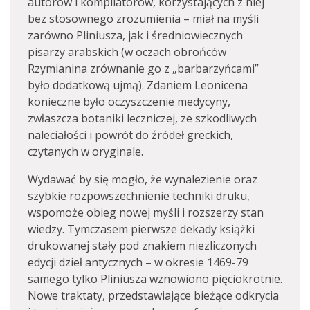
autorów i kompilatorów, korzystających z niej
bez stosownego zrozumienia – miał na myśli
zarówno Pliniusza, jak i średniowiecznych
pisarzy arabskich (w oczach obrońców
Rzymianina zrównanie go z „barbarzyńcami”
było dodatkową ujmą). Zdaniem Leonicena
konieczne było oczyszczenie medycyny,
zwłaszcza botaniki leczniczej, ze szkodliwych
naleciałości i powrót do źródeł greckich,
czytanych w oryginale.
Wydawać by się mogło, że wynalezienie oraz
szybkie rozpowszechnienie techniki druku,
wspomoże obieg nowej myśli i rozszerzy stan
wiedzy. Tymczasem pierwsze dekady książki
drukowanej stały pod znakiem niezliczonych
edycji dzieł antycznych – w okresie 1469-79
samego tylko Pliniusza wznowiono pięciokrotnie.
Nowe traktaty, przedstawiające bieżące odkrycia