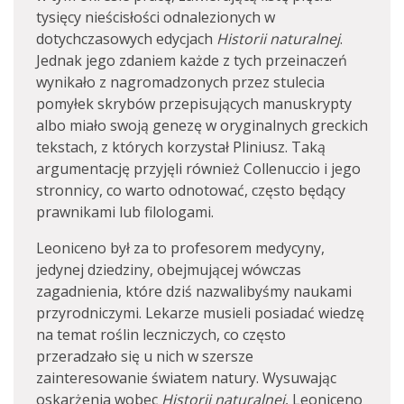
tysięcy nieścisłości odnalezionych w
dotychczasowych edycjach
Historii naturalnej
.
Jednak jego zdaniem każde z tych przeinaczeń
wynikało z nagromadzonych przez stulecia
pomyłek skrybów przepisujących manuskrypty
albo miało swoją genezę w oryginalnych greckich
tekstach, z których korzystał Pliniusz. Taką
argumentację przyjęli również Collenuccio i jego
stronnicy, co warto odnotować, często będący
prawnikami lub filologami.
Leoniceno był za to profesorem medycyny,
jedynej dziedziny, obejmującej wówczas
zagadnienia, które dziś nazwalibyśmy naukami
przyrodniczymi. Lekarze musieli posiadać wiedzę
na temat roślin leczniczych, co często
przeradzało się u nich w szersze
zainteresowanie światem natury. Wysuwając
oskarżenia wobec
Historii naturalnej
, Leoniceno