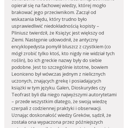
opierał się na fachowej wiedzy, której mogło
brakować jego przeciwnikom. Zaczął od
wskazania błędu, który trudno było
usprawiedliwić niedokładnością kopisty –
Pliniusz twierdził, że Księżyc jest większy od
Ziemi. Następnie udowodnił, że antyczny
encyklopedysta pomylił bluszcz z czystkiem (co
mógł zrobić tylko ktoś, kto nigdy nie widział tych
roślin), bo ich greckie nazwy były do siebie
podobne. Jest to szczególnie istotne, bowiem
Leoniceno był wówczas jednym z nielicznych
uczonych, znających grekę i posiadających
książki w tym języku. Galen, Dioskurydes czy
Teofrast byli dla niego najwyższymi autorytetami
– przede wszystkim dlatego, że swoją wiedzę
czerpali z codziennej praktyki i obserwacji.
Uznając doskonałość wiedzy Greków, sądził, że
została ona wypaczona przez późniejszych