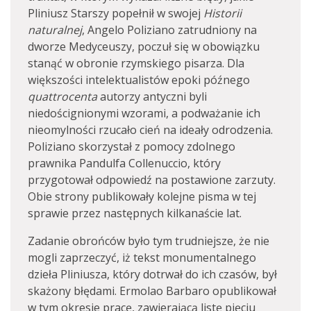
Pliniusz Starszy popełnił w swojej
Historii
naturalnej
, Angelo Poliziano zatrudniony na
dworze Medyceuszy, poczuł się w obowiązku
stanąć w obronie rzymskiego pisarza. Dla
większości intelektualistów epoki późnego
quattrocenta
autorzy antyczni byli
niedoścignionymi wzorami, a podważanie ich
nieomylności rzucało cień na ideały odrodzenia.
Poliziano skorzystał z pomocy zdolnego
prawnika Pandulfa Collenuccio, który
przygotował odpowiedź na postawione zarzuty.
Obie strony publikowały kolejne pisma w tej
sprawie przez następnych kilkanaście lat.
Zadanie obrońców było tym trudniejsze, że nie
mogli zaprzeczyć, iż tekst monumentalnego
dzieła Pliniusza, który dotrwał do ich czasów, był
skażony błędami. Ermolao Barbaro opublikował
w tym okresie pracę, zawierającą listę pięciu