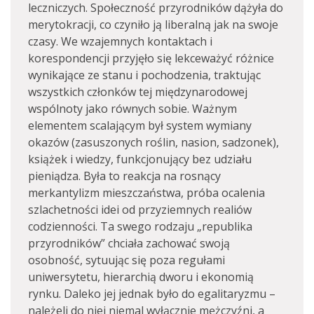
leczniczych. Społeczność przyrodników dążyła do
merytokracji, co czyniło ją liberalną jak na swoje
czasy. We wzajemnych kontaktach i
korespondencji przyjęło się lekceważyć różnice
wynikające ze stanu i pochodzenia, traktując
wszystkich członków tej międzynarodowej
wspólnoty jako równych sobie. Ważnym
elementem scalającym był system wymiany
okazów (zasuszonych roślin, nasion, sadzonek),
książek i wiedzy, funkcjonujący bez udziału
pieniądza. Była to reakcja na rosnący
merkantylizm mieszczaństwa, próba ocalenia
szlachetności idei od przyziemnych realiów
codzienności. Ta swego rodzaju „republika
przyrodników” chciała zachować swoją
osobność, sytuując się poza regułami
uniwersytetu, hierarchią dworu i ekonomią
rynku. Daleko jej jednak było do egalitaryzmu –
należeli do niej niemal wyłącznie mężczyźni, a