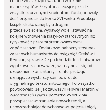
i teorie wciąż rozprowadzano w formie
manuskryptów. Skryptoria, służące przede
wszystkim uczonym i studentom, funkcjonowały
dość prężnie aż do końca XVI wieku. Produkcja
książki drukowanej była drogim
przedsięwzięciem, wydawcy woleli stawiać na
kolejne wznowienia klasyków starożytnych niż
ryzykować z pracami średniowiecznymi i
współczesnymi. Dodatkowo nabożny stosunek
wczesnych humanistów do osiągnięć Greków i
Rzymian, sprawiał, że podchodzili do ich utworów
wyjątkowo zachowawczo, wstrzymując się od
uzupełnień, komentarzy i reinterpretacji,
uznając, że wystarczy sam powrót do
oryginalnego tekstu antycznego. To wszystko
powodowało, że, jak zauważyli Febvre i Martin w
Narodzinach książki
, początkowo druk nie
przyspieszał wchłaniania nowych teorii, a
upowszechniając dotychczasowe pojęcia i błędy,