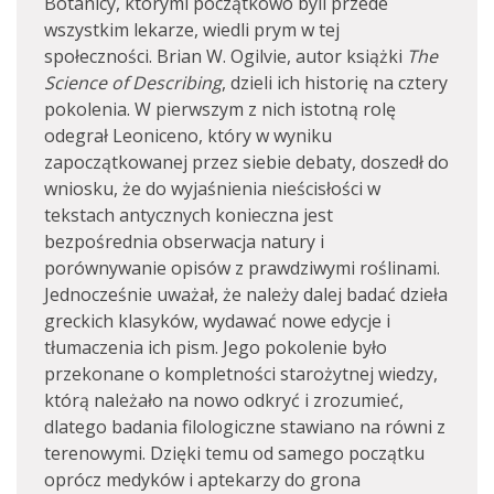
Botanicy, którymi początkowo byli przede
wszystkim lekarze, wiedli prym w tej
społeczności. Brian W. Ogilvie, autor książki
The
Science of Describing
, dzieli ich historię na cztery
pokolenia. W pierwszym z nich istotną rolę
odegrał Leoniceno, który w wyniku
zapoczątkowanej przez siebie debaty, doszedł do
wniosku, że do wyjaśnienia nieścisłości w
tekstach antycznych konieczna jest
bezpośrednia obserwacja natury i
porównywanie opisów z prawdziwymi roślinami.
Jednocześnie uważał, że należy dalej badać dzieła
greckich klasyków, wydawać nowe edycje i
tłumaczenia ich pism. Jego pokolenie było
przekonane o kompletności starożytnej wiedzy,
którą należało na nowo odkryć i zrozumieć,
dlatego badania filologiczne stawiano na równi z
terenowymi. Dzięki temu od samego początku
oprócz medyków i aptekarzy do grona