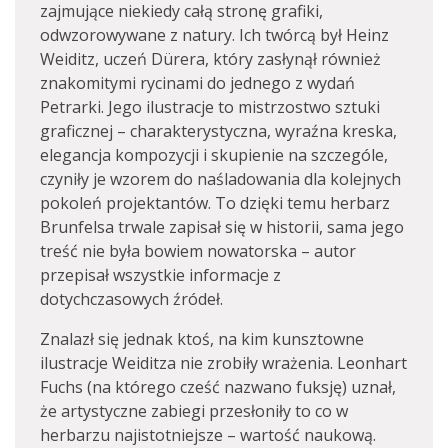
zajmujące niekiedy całą stronę grafiki,
odwzorowywane z natury. Ich twórcą był Heinz
Weiditz, uczeń Dürera, który zasłynął również
znakomitymi rycinami do jednego z wydań
Petrarki. Jego ilustracje to mistrzostwo sztuki
graficznej – charakterystyczna, wyraźna kreska,
elegancja kompozycji i skupienie na szczególe,
czyniły je wzorem do naśladowania dla kolejnych
pokoleń projektantów. To dzięki temu herbarz
Brunfelsa trwale zapisał się w historii, sama jego
treść nie była bowiem nowatorska – autor
przepisał wszystkie informacje z
dotychczasowych źródeł.
Znalazł się jednak ktoś, na kim kunsztowne
ilustracje Weiditza nie zrobiły wrażenia. Leonhart
Fuchs (na którego cześć nazwano fuksję) uznał,
że artystyczne zabiegi przesłoniły to co w
herbarzu najistotniejsze – wartość naukową.