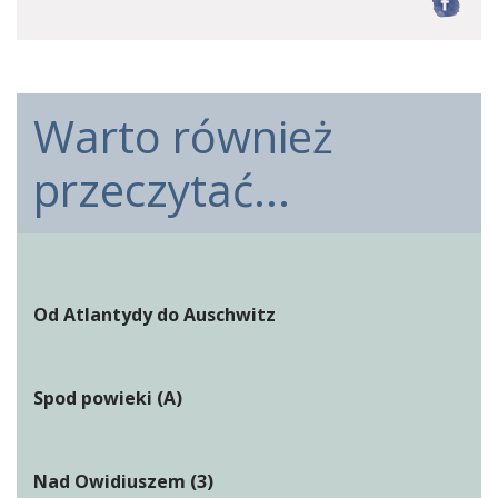
F
Warto również
przeczytać...
Od Atlantydy do Auschwitz
Spod powieki (A)
Nad Owidiuszem (3)