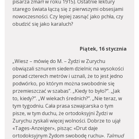
pisarza zmarł w roku 1915). Ostatnie lektury
starego świata łączą się z pierwszymi obsesjami
nowoczesności. Czy lepiej zasnąć jako pchła, czy
obudzić się jako karaluch?
Piątek, 16 stycznia
„Wiesz – mówię do M. – Żydzi w Zurychu
obwiązali sznurem siedem dzielnic na wysokości
ponad czterech metrów i uznali, że to jest jedno
podwórko, po którym można swobodnie się
przemieszczać w szabas”. „Kiedy to było?”. „Jak
to, kiedy?”. „W wiekach średnich?”. „Nie teraz, w
tym tygodniu. Cała prasa szwajcarska o tym
pisze, w tym duchu, że ortodoksyjni Żydzi w
Zurychu zyskali więcej wolności. Dobrze to ujął
«Tages-Anzeiger», pisząc: «Drut daje
ortodoksyjnym Żydom swobodę ruchu».
Talmud