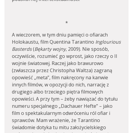
*
A wieczorem, w tym dniu pamięci o ofiarach
Holokaustu, film Quentina Tarantino
Inglourious
Basterds
(
Bękarty wojny
, 2009). Nie sposób,
oczywiście, rozumieć go wprost, jako rzeczy o II
wojnie światowej. Raczej jako brawurowo
(zwłaszcza przez Christopha Waltza) zagraną
opowieść „meta”, film nakręcony na kanwie
innych filmów, w opozycji do nich, narrację z
drugiego albo trzeciego piętra filmowych
opowieści. A przy tym – żeby nawiązać do tytułu
numeru specjalnego „Dachauer Hefte” – jako
film o spektakularnym odwróceniu ról ofiar i
sprawców. Mam wrażenie, że Tarantino
świadomie dotyka tu mitu założycielskiego