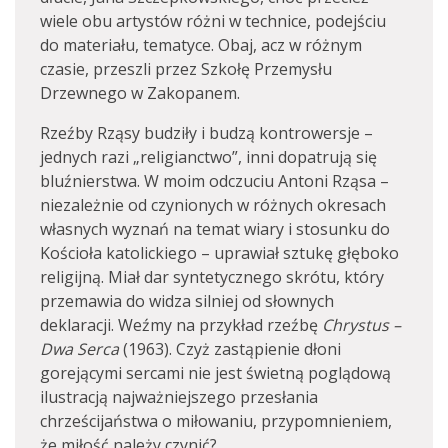
wiele obu artystów różni w technice, podejściu
do materiału, tematyce. Obaj, acz w różnym
czasie, przeszli przez Szkołę Przemysłu
Drzewnego w Zakopanem.
Rzeźby Rząsy budziły i budzą kontrowersje –
jednych razi „religianctwo”, inni dopatrują się
bluźnierstwa. W moim odczuciu Antoni Rząsa –
niezależnie od czynionych w różnych okresach
własnych wyznań na temat wiary i stosunku do
Kościoła katolickiego – uprawiał sztukę głęboko
religijną. Miał dar syntetycznego skrótu, który
przemawia do widza silniej od słownych
deklaracji. Weźmy na przykład rzeźbę
Chrystus –
Dwa Serca
(1963). Czyż zastąpienie dłoni
gorejącymi sercami nie jest świetną poglądową
ilustracją najważniejszego przesłania
chrześcijaństwa o miłowaniu, przypomnieniem,
że miłość należy czynić?