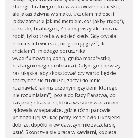
starego hrabiego („krew wprawdzie niebieska,
ale jakaś dziwna w smaku. Uczułam mdłości i
jakby zatrucie jakimś metalem, coś jakby rtęcią”),
córeczkę hrabiego („Z panną wszystko można
robić, tylko trzeba wiedzieć kiedy. Gdy czytała
romans lub wiersze, mogłam ją gryźć, ile
chciałam”), młodego porucznika,
wyperfumowaną panią, grubą masażystkę,
roztargnionego profesora („Gdym go pierwszy
raz ukąsiła, aby skosztować czy warto będzie
zatrzymać się tu dłużej, zaczął do mnie
rozmawiać jakimś uczonym językiem, którego
nie rozumiałam”), posła do Rady Państwa, po
kasjerkę z kawiarni, która wszakże wieczorem
lądowała w separatce, gdzie różni panowie
pomagali jej szukać pchły. Pchle było u kasjerki
dobrze, dopóki krew dawczyni nie zaczęła się
psuć. Skończyła się praca w kawiarni, kobieta