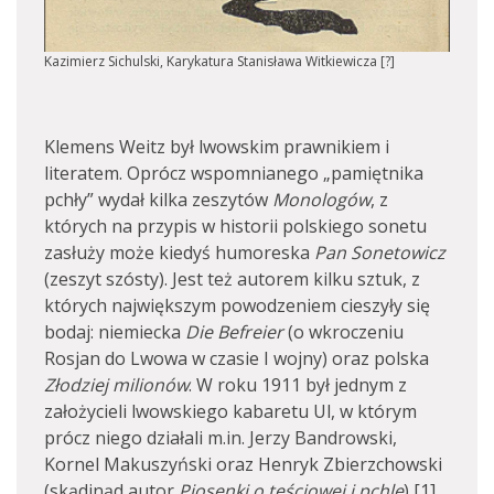
Kazimierz Sichulski, Karykatura Stanisława Witkiewicza [?]
Klemens Weitz był lwowskim prawnikiem i
literatem. Oprócz wspomnianego „pamiętnika
pchły” wydał kilka zeszytów
Monologów
, z
których na przypis w historii polskiego sonetu
zasłuży może kiedyś humoreska
Pan Sonetowicz
(zeszyt szósty). Jest też autorem kilku sztuk, z
których największym powodzeniem cieszyły się
bodaj: niemiecka
Die Befreier
(o wkroczeniu
Rosjan do Lwowa w czasie I wojny) oraz polska
Złodziej milionów
. W roku 1911 był jednym z
założycieli lwowskiego kabaretu Ul, w którym
prócz niego działali m.in. Jerzy Bandrowski,
Kornel Makuszyński oraz Henryk Zbierzchowski
(skądinąd autor
Piosenki o teściowej i pchle
) [1].