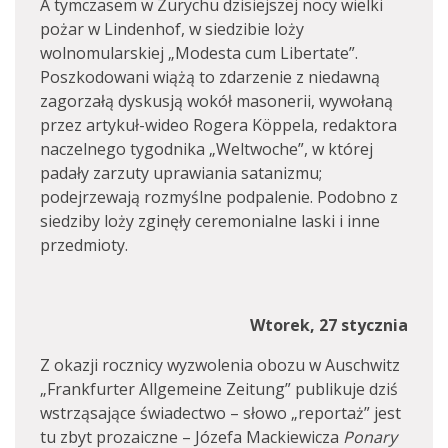
A tymczasem w Zurychu dzisiejszej nocy wielki
pożar w Lindenhof, w siedzibie loży
wolnomularskiej „Modesta cum Libertate”.
Poszkodowani wiążą to zdarzenie z niedawną
zagorzałą dyskusją wokół masonerii, wywołaną
przez artykuł-wideo Rogera Köppela, redaktora
naczelnego tygodnika „Weltwoche”, w której
padały zarzuty uprawiania satanizmu;
podejrzewają rozmyślne podpalenie. Podobno z
siedziby loży zginęły ceremonialne laski i inne
przedmioty.
Wtorek, 27 stycznia
Z okazji rocznicy wyzwolenia obozu w Auschwitz
„Frankfurter Allgemeine Zeitung” publikuje dziś
wstrząsające świadectwo – słowo „reportaż” jest
tu zbyt prozaiczne – Józefa Mackiewicza
Ponary