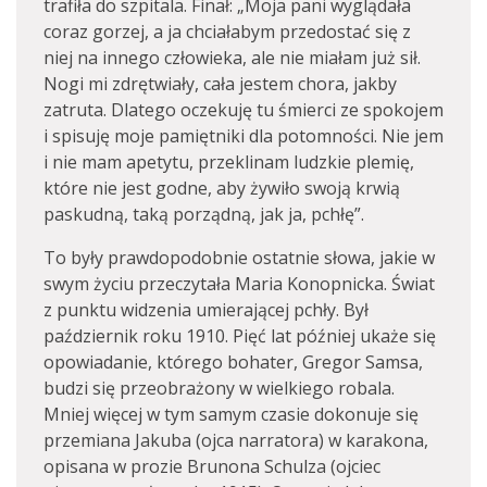
trafiła do szpitala. Finał: „Moja pani wyglądała
coraz gorzej, a ja chciałabym przedostać się z
niej na innego człowieka, ale nie miałam już sił.
Nogi mi zdrętwiały, cała jestem chora, jakby
zatruta. Dlatego oczekuję tu śmierci ze spokojem
i spisuję moje pamiętniki dla potomności. Nie jem
i nie mam apetytu, przeklinam ludzkie plemię,
które nie jest godne, aby żywiło swoją krwią
paskudną, taką porządną, jak ja, pchłę”.
To były prawdopodobnie ostatnie słowa, jakie w
swym życiu przeczytała Maria Konopnicka. Świat
z punktu widzenia umierającej pchły. Był
październik roku 1910. Pięć lat później ukaże się
opowiadanie, którego bohater, Gregor Samsa,
budzi się przeobrażony w wielkiego robala.
Mniej więcej w tym samym czasie dokonuje się
przemiana Jakuba (ojca narratora) w karakona,
opisana w prozie Brunona Schulza (ojciec