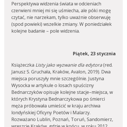
Perspektywa widzenia świata w odcieniach
czerwieni mniej mi się uśmiecha, ale póki mogę
czytać, nie narzekam, tylko uważnie obserwuję
(spod powieki) wszelkie zmiany. W poniedziałek
kolejne badanie – pole widzenia.
Piątek, 23 stycznia
Książeczka
Listy jako wyzwanie dla edytora
(red.
Janusz S. Gruchała, Kraków, Avalon, 2019). Dwa
miejsca poruszyły mnie szczególnie. Justyna
Wysocka w artykule o losach spuścizny
Bednarczyków opisuje kolejne stacje–miejsca, w
których Krystyna Bednarczykowa po śmierci
męża próbowała umieścić w kraju archiwa
londyńskiej Oficyny Poetów i Malarzy.
Rozważano Lublin, Poznań, Toruń, Sandomierz,
wreszcie Kraków, gdzie w końcu, w roku 2012,