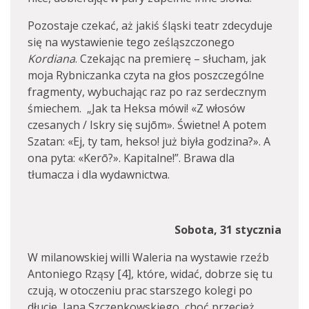
Pozostaje czekać, aż jakiś śląski teatr zdecyduje
się na wystawienie tego ześląszczonego
Kordiana
. Czekając na premierę – słucham, jak
moja Rybniczanka czyta na głos poszczególne
fragmenty, wybuchając raz po raz serdecznym
śmiechem. „Jak ta Heksa mówi! «Z włosów
czesanych / Iskry się sujōm». Świetne! A potem
Szatan: «Ej, ty tam, hekso! już biyła godzina?». A
ona pyta: «Kerō?». Kapitalne!”. Brawa dla
tłumacza i dla wydawnictwa.
Sobota, 31 stycznia
W milanowskiej willi Waleria na wystawie rzeźb
Antoniego Rząsy [4], które, widać, dobrze się tu
czują, w otoczeniu prac starszego kolegi po
dłucie, Jana Szczepkowskiego, choć przecież