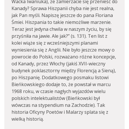
Wacka Iwaniuka), że zamierzacie się przenieść do
Kanady? Sprawa Hiszpanii chyba nie jest realna,
jak Pan myśli. Napiszę jeszcze do pana Floriana
Śmiei. Hiszpania to takie niemożliwe marzenie.
Teraz jest jedyna chwila w naszym życiu, by się
przyśniła na jawie. Ale jak?” (s. 131). Ten list z
kolei wiąże się z wcześniejszymi planami
wyniesienia się z Anglii. Nie było jeszcze mowy o
powrocie do Polski, rozważano różne koncepcje,
od Kanady, przez Włochy (jakiś XVII-wieczny
budynek poklasztorny między Florencją a Sieną),
po Hiszpanię. Dodatkowego posmaku listowi
Bieńkowskiego dodaje to, że powstał w marcu
1968 roku, w czasie nagłych wyjazdów wielu
polskich intelektualistów (Bieńkowski był
wówczas na stypendium na Zachodzie). Tak
historia Oficyny Poetów i Malarzy splata się z
wielką historią.