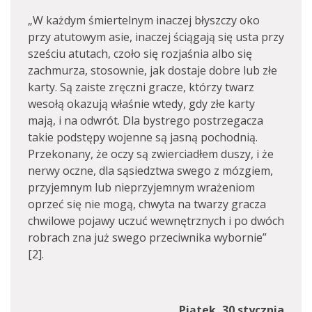
„W każdym śmiertelnym inaczej błyszczy oko
przy atutowym asie, inaczej ściągają się usta przy
sześciu atutach, czoło się rozjaśnia albo się
zachmurza, stosownie, jak dostaje dobre lub złe
karty. Są zaiste zręczni gracze, którzy twarz
wesołą okazują właśnie wtedy, gdy złe karty
mają, i na odwrót. Dla bystrego postrzegacza
takie podstępy wojenne są jasną pochodnią.
Przekonany, że oczy są zwierciadłem duszy, i że
nerwy oczne, dla sąsiedztwa swego z mózgiem,
przyjemnym lub nieprzyjemnym wrażeniom
oprzeć się nie mogą, chwyta na twarzy gracza
chwilowe pojawy uczuć wewnętrznych i po dwóch
robrach zna już swego przeciwnika wybornie”
[2].
Piątek, 30 stycznia