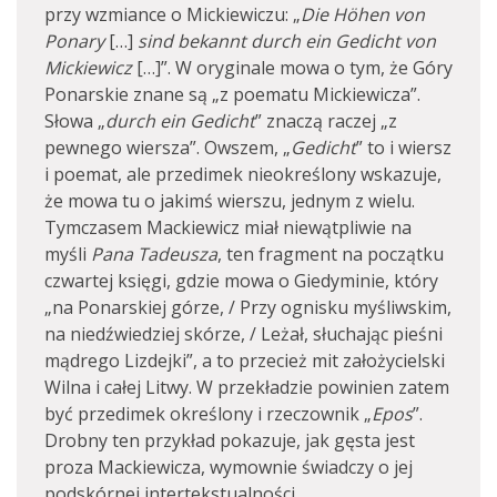
przy wzmiance o Mickiewiczu: „
Die Höhen von
Ponary
[…]
sind bekannt durch ein Gedicht von
Mickiewicz
[…]”. W oryginale mowa o tym, że Góry
Ponarskie znane są „z poematu Mickiewicza”.
Słowa „
durch ein Gedicht
” znaczą raczej „z
pewnego wiersza”. Owszem, „
Gedicht
” to i wiersz
i poemat, ale przedimek nieokreślony wskazuje,
że mowa tu o jakimś wierszu, jednym z wielu.
Tymczasem Mackiewicz miał niewątpliwie na
myśli
Pana Tadeusza
, ten fragment na początku
czwartej księgi, gdzie mowa o Giedyminie, który
„na Ponarskiej górze, / Przy ognisku myśliwskim,
na niedźwiedziej skórze, / Leżał, słuchając pieśni
mądrego Lizdejki”, a to przecież mit założycielski
Wilna i całej Litwy. W przekładzie powinien zatem
być przedimek określony i rzeczownik „
Epos
”.
Drobny ten przykład pokazuje, jak gęsta jest
proza Mackiewicza, wymownie świadczy o jej
podskórnej intertekstualności.