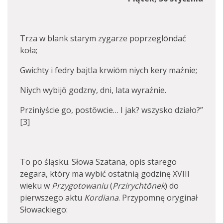
Trza w blank starym zygarze poprzeglōndać
koła;
Gwichty i fedry bajtla krwiōm niych kery maźnie;
Niych wybijŏ godzny, dni, lata wyraźnie.
Prziniyście go, postŏwcie… I jak? wszysko działo?”
[3]
To po śląsku. Słowa Szatana, opis starego
zegara, który ma wybić ostatnią godzinę XVIII
wieku w
Przygotowaniu
(
Przirychtōnek
) do
pierwszego aktu
Kordiana
. Przypomnę oryginał
Słowackiego: