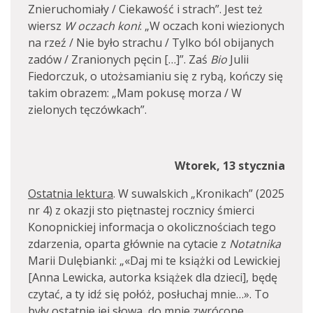
Znieruchomiały / Ciekawość i strach”. Jest też
wiersz
W oczach koni
: „W oczach koni wiezionych
na rzeź / Nie było strachu / Tylko ból obijanych
zadów / Zranionych pęcin […]”. Zaś
Bio
Julii
Fiedorczuk, o utożsamianiu się z rybą, kończy się
takim obrazem: „Mam pokusę morza / W
zielonych tęczówkach”.
Wtorek, 13 stycznia
Ostatnia lektura
. W suwalskich „Kronikach” (2025
nr 4) z okazji sto piętnastej rocznicy śmierci
Konopnickiej informacja o okolicznościach tego
zdarzenia, oparta głównie na cytacie z
Notatnika
Marii Dulębianki: „«Daj mi te książki od Lewickiej
[Anna Lewicka, autorka książek dla dzieci], będę
czytać, a ty idź się połóż, posłuchaj mnie…». To
były ostatnie jej słowa, do mnie zwrócone.