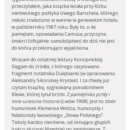
przeczytałem, jaka książka leżała przy łóżku
niemieckiego polityka Uwego Barschela, którego
zwłoki znaleziono w wannie w genewskim hotelu
w październiku 1987 roku. Były to, o ile
pamiętam, opowiadania Camusa; przyczyna
śmierci (oficjalnie: samobójstwo) do dziś nie jest
do końca przekonująco wyjaśniona.
Wracam do ostatniej lektury Konopnickiej.
Sięgam do źródła, z którego zacytowano
fragment notatnika Dulębianki (w opracowaniu
Aleksandry Sikorskiej-Krystek). I za chwilę już
czytam książkę, sygnowaną pseudonimem
Klewe, której tytuł brzmi:
Z pamiętnika pchły i
inne ucieszne historie
(Lwów 1908). Jest to zbiór
humoresek Klemensa Weitza, humorysty i
felietonisty lwowskiego „Słowa Polskiego”.
Teksty bardzo nierówne, od żenująco głupich
(cykl o służącej Magdzie) po ambitniejsze. Z