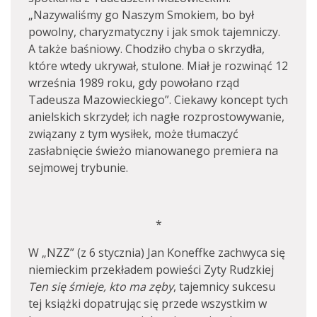
„Nazywaliśmy go Naszym Smokiem, bo był
powolny, charyzmatyczny i jak smok tajemniczy.
A także baśniowy. Chodziło chyba o skrzydła,
które wtedy ukrywał, stulone. Miał je rozwinąć 12
września 1989 roku, gdy powołano rząd
Tadeusza Mazowieckiego”. Ciekawy koncept tych
anielskich skrzydeł; ich nagłe rozprostowywanie,
związany z tym wysiłek, może tłumaczyć
zasłabnięcie świeżo mianowanego premiera na
sejmowej trybunie.
*
W „NZZ” (z 6 stycznia) Jan Koneffke zachwyca się
niemieckim przekładem powieści Zyty Rudzkiej
Ten się śmieje, kto ma zęby
, tajemnicy sukcesu
tej książki dopatrując się przede wszystkim w