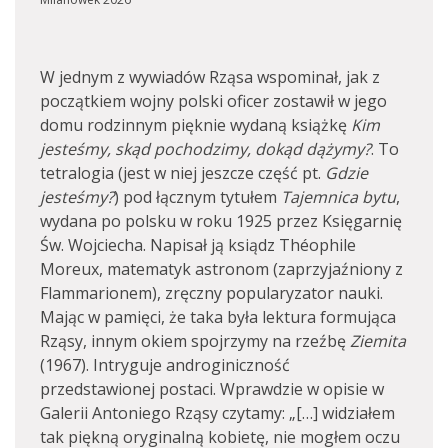
W jednym z wywiadów Rząsa wspominał, jak z
początkiem wojny polski oficer zostawił w jego
domu rodzinnym pięknie wydaną książkę
Kim
jesteśmy, skąd pochodzimy, dokąd dążymy?
. To
tetralogia (jest w niej jeszcze część pt.
Gdzie
jesteśmy?
) pod łącznym tytułem
Tajemnica bytu
,
wydana po polsku w roku 1925 przez Księgarnię
Św. Wojciecha. Napisał ją ksiądz Théophile
Moreux, matematyk astronom (zaprzyjaźniony z
Flammarionem), zręczny popularyzator nauki.
Mając w pamięci, że taka była lektura formująca
Rząsy, innym okiem spojrzymy na rzeźbę
Ziemita
(1967). Intryguje androginiczność
przedstawionej postaci. Wprawdzie w opisie w
Galerii Antoniego Rząsy czytamy: „[…] widziałem
tak piękną oryginalną kobietę, nie mogłem oczu