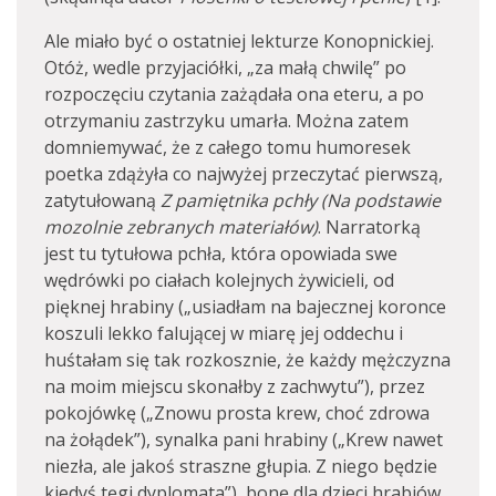
Ale miało być o ostatniej lekturze Konopnickiej.
Otóż, wedle przyjaciółki, „za małą chwilę” po
rozpoczęciu czytania zażądała ona eteru, a po
otrzymaniu zastrzyku umarła. Można zatem
domniemywać, że z całego tomu humoresek
poetka zdążyła co najwyżej przeczytać pierwszą,
zatytułowaną
Z pamiętnika pchły (Na podstawie
mozolnie zebranych materiałów)
. Narratorką
jest tu tytułowa pchła, która opowiada swe
wędrówki po ciałach kolejnych żywicieli, od
pięknej hrabiny („usiadłam na bajecznej koronce
koszuli lekko falującej w miarę jej oddechu i
huśtałam się tak rozkosznie, że każdy mężczyzna
na moim miejscu skonałby z zachwytu”), przez
pokojówkę („Znowu prosta krew, choć zdrowa
na żołądek”), synalka pani hrabiny („Krew nawet
niezła, ale jakoś straszne głupia. Z niego będzie
kiedyś tęgi dyplomata”), bonę dla dzieci hrabiów,