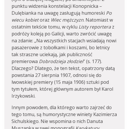
punktu widzenia konstelacji Konopnicka –
Dulębianka na uwagę zasługują humoreski
Po
wiecu kobiet
oraz
Wiec mężczyzn
. Natomiast w
ostatnim tekście tomu, w cyklu
Listy reportera
z
podróży koleją po Galicji, warto zwrócić uwagę
na zdanie: „Na wszystkich stacjach wsiadają nowi
pasażerowie z tobołkami i koszami, bo letnicy
tak straszne uciekają, jak publiczność
premierowa
Dobrodzieja złodziei
” (s. 177).
Dlaczego? Dlatego, że ten tekst, opatrzony datą
powstania 27 sierpnia 1907, odnosi się do
lwowskiej premiery (15 maja 1906) sztuki pod
tym tytułem, której głównym autorem był Karol
Irzykowski.
Innym powodem, dla którego warto zajrzeć do
tego tomu, są humorystyczne winiety Kazimierza
Sichulskiego. Nie wspomina o nich Danuta
Muszanka w swej monografii
Karykatury