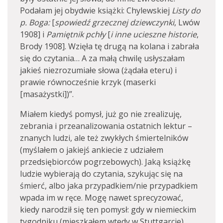
Podałam jej obydwie książki: Chylewskiej
Listy do
p. Boga:
[
spowiedź grzecznej dziewczynki
, Lwów
1908] i
Pamiętnik pchły
[
i inne ucieszne historie
,
Brody 1908]. Wzięła tę drugą na kolana i zabrała
się do czytania… A za małą chwilę usłyszałam
jakieś niezrozumiałe słowa (żądała eteru) i
prawie równocześnie krzyk (maserki
[masażystki])”.
Miałem kiedyś pomysł, już go nie zrealizuję,
zebrania i przeanalizowania ostatnich lektur –
znanych ludzi, ale też zwykłych śmiertelników
(myślałem o jakiejś ankiecie z udziałem
przedsiębiorców pogrzebowych). Jaką książkę
ludzie wybierają do czytania, szykując się na
śmierć, albo jaka przypadkiem/nie przypadkiem
wpada im w ręce. Mogę nawet sprecyzować,
kiedy narodził się ten pomysł: gdy w niemieckim
tygodniku (mieszkałem wtedy w Stuttgarcie)