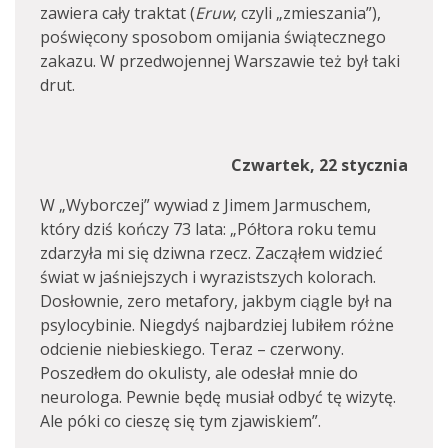
zawiera cały traktat (
Eruw
, czyli „zmieszania”),
poświęcony sposobom omijania świątecznego
zakazu. W przedwojennej Warszawie też był taki
drut.
Czwartek, 22 stycznia
W „Wyborczej” wywiad z Jimem Jarmuschem,
który dziś kończy 73 lata: „Półtora roku temu
zdarzyła mi się dziwna rzecz. Zacząłem widzieć
świat w jaśniejszych i wyrazistszych kolorach.
Dosłownie, zero metafory, jakbym ciągle był na
psylocybinie. Niegdyś najbardziej lubiłem różne
odcienie niebieskiego. Teraz – czerwony.
Poszedłem do okulisty, ale odesłał mnie do
neurologa. Pewnie będę musiał odbyć tę wizytę.
Ale póki co cieszę się tym zjawiskiem”.