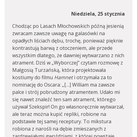
Niedziela, 25 stycznia
Chodząc po Lasach Młochowskich późną jesienią
zwracam zawsze uwagę na galasówki na
opadłych liściach dębu, trochę, ponieważ pięknie
kontrastują barwą z otoczeniem, ale przede
wszystkim dlatego, że dawniej wytwarzano z nich
atrament. Dziś w „Wyborczej” czytam rozmowę z
Małgosią Turzańską, która projektowała
kostiumy do filmu
Hamnet
i otrzymała za to
nominację do Oscara: „[…] William ma zawsze
palce i strój pobrudzony atramentem. Udało mi
się nawet znaleźć ten sam atrament, którego
używał Szekspir! On go własnoręcznie wytwarzał,
ale teraz można kupić repliki, robione na
podstawie tej samej receptury. To mikstura
robiona z narośli na dębie zmieszanych z
zardzewiałymi gwoździami, z której powstaje