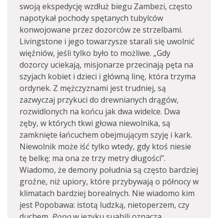
swoją ekspedycję wzdłuż biegu Zambezi, często
napotykał pochody spętanych tubylców
konwojowane przez dozorców ze strzelbami.
Livingstone i jego towarzysze starali się uwolnić
więźniów, jeśli tylko było to możliwe. „Gdy
dozorcy uciekają, misjonarze przecinają pęta na
szyjach kobiet i dzieci i główną linę, która trzyma
ordynek. Z mężczyznami jest trudniej, są
zazwyczaj przykuci do drewnianych drągów,
rozwidlonych na końcu jak dwa widelce. Dwa
zęby, w których tkwi głowa niewolnika, są
zamknięte łańcuchem obejmującym szyję i kark.
Niewolnik może iść tylko wtedy, gdy ktoś niesie
tę belkę; ma ona ze trzy metry długości”.
Wiadomo, że demony południa są często bardziej
groźne, niż upiory, które przybywają o północy w
klimatach bardziej borealnych. Nie wiadomo kim
jest Popobawa: istotą ludzką, nietoperzem, czy
duchem.
Popo
w języku suahili oznacza