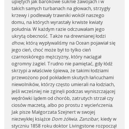
upiętych jak barokowe suknie zawojach i w
takich samych turbanach na głowach, strzygły
krzewy i podlewały trawniki wokół naszego
domu, na których wyrastały krwiste kwiaty
południa. W każdym razie odczuwałam jego
ukrytą obecność. Także na drewnianej łodzi
dhow
, którą wypływaliśmy na Ocean pojawiał się
jego cień, choć może był to tylko cień
czarnoskórego mężczyzny, który naciągał
ogromny żagiel. Trudno nie pamiętać, gdy łódź
skrzypi a właściwie śpiewa, że takimi łodziami
przewożono pod pokładem skutych łańcuchami
niewolników, którzy często umierali na łodziach,
jeśli wcześniej nie zginęli podczas wyniszczającej
wędrówki lądem od chorób, zatrutych strzał czy
ciosów maczetą, albo po prostu z wycieńczenia.
Jak pisze Małgorzata Szejnert w swojej
niezwykłej książce
Dom żółwia. Zanzibar
, kiedy w
styczniu 1858 roku doktor Livingstone rozpoczął