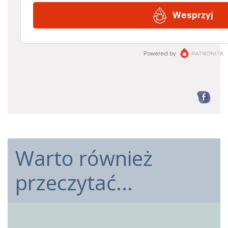
F
Warto również
przeczytać...