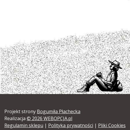
Projekt strony
Bogumiła Płachecka
Realizacja
© 2026 WEBOPCJA.pl
Regulamin sklepu
|
Polityka prywatności
|
Pliki Cookies