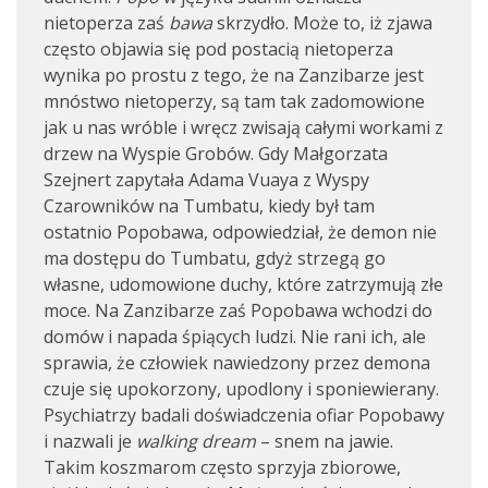
nietoperza zaś
bawa
skrzydło. Może to, iż zjawa
często objawia się pod postacią nietoperza
wynika po prostu z tego, że na Zanzibarze jest
mnóstwo nietoperzy, są tam tak zadomowione
jak u nas wróble i wręcz zwisają całymi workami z
drzew na Wyspie Grobów. Gdy Małgorzata
Szejnert zapytała Adama Vuaya z Wyspy
Czarowników na Tumbatu, kiedy był tam
ostatnio Popobawa, odpowiedział, że demon nie
ma dostępu do Tumbatu, gdyż strzegą go
własne, udomowione duchy, które zatrzymują złe
moce. Na Zanzibarze zaś Popobawa wchodzi do
domów i napada śpiących ludzi. Nie rani ich, ale
sprawia, że człowiek nawiedzony przez demona
czuje się upokorzony, upodlony i sponiewierany.
Psychiatrzy badali doświadczenia ofiar Popobawy
i nazwali je
walking dream
– snem na jawie.
Takim koszmarom często sprzyja zbiorowe,