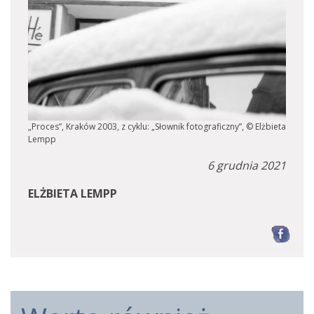
„Proces”, Kraków 2003, z cyklu: „Słownik fotograficzny”, © Elżbieta
Lempp
6 grudnia 2021
ELŻBIETA LEMPP
F