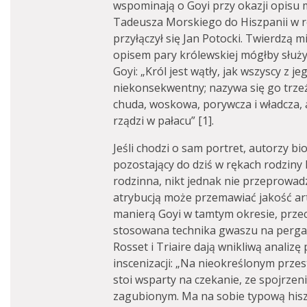
wspominają o Goyi przy okazji opisu 
Tadeusza Morskiego do Hiszpanii w r
przyłączył się Jan Potocki. Twierdzą m
opisem pary królewskiej mógłby służy
Goyi: „Król jest wątły, jak wszyscy z 
niekonsekwentny; nazywa się go trzeź
chuda, woskowa, porywcza i władcza, a
rządzi w pałacu” [1].
Jeśli chodzi o sam portret, autorzy bio
pozostający do dziś w rękach rodziny 
rodzinna, nikt jednak nie przeprowadz
atrybucją może przemawiać jakość art
manierą Goyi w tamtym okresie, prze
stosowana technika gwaszu na pergam
Rosset i Triaire dają wnikliwą analizę
inscenizacji: „Na nieokreślonym przes
stoi wsparty na czekanie, ze spojrze
zagubionym. Ma na sobie typową hisz