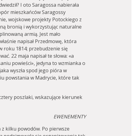
odwiedził? I oto Saragossa nabierała
ze: opór mieszkańców Saragossy
bnie, wojskowe projekty Potockiego z
yjną bronią i wykorzystując naturalne
yplinowaną armią. Jest mało
właśnie napisał Przedmowę, która
w roku 1814; przebudzenie się
wać. 22 maja napisał te słowa: «a
saniu powieści», jedyna to wzmianka o
 jaka wyszła spod jego pióra w
iu powstania w Madrycie, które tak
cztery poszlaki, wskazujące kierunek
EWENEMENTY
z kilku powodów. Po pierwsze