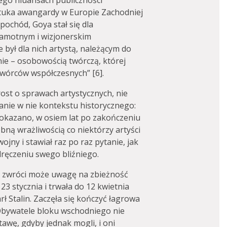
jego niuansach publiczności
ztuka awangardy w Europie Zachodniej
pochód, Goya stał się dla
samotnym i wizjonerskim
był dla nich artystą, należącym do
nie – osobowością twórczą, której
twórców współczesnych” [6].
st o sprawach artystycznych, nie
anie w nie kontekstu historycznego:
okazano, w osiem lat po zakończeniu
bną wrażliwością co niektórzy artyści
jny i stawiał raz po raz pytanie, jak
ręczeniu swego bliźniego.
u zwróci może uwagę na zbieżność
23 stycznia i trwała do 12 kwietnia
rł Stalin. Zaczęła się kończyć łagrowa
Obywatele bloku wschodniego nie
tawę, gdyby jednak mogli, i oni