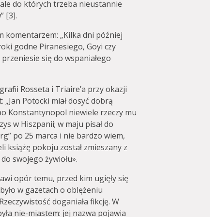
 ale do których trzeba nieustannie
 [3].
 komentarzem: „Kilka dni później
roki godne Piranesiego, Goyi czy
 przeniesie się do wspaniałego
rafii Rosseta i Triaire’a przy okazji
: „Jan Potocki miał dosyć dobrą
 po Konstantynopol niewiele rzeczy mu
ys w Hiszpanii; w maju pisał do
g” po 25 marca i nie bardzo wiem,
żeli książę pokoju został zmieszany z
 do swojego żywiołu».
tawi opór temu, przed kim ugięły się
o było w gazetach o oblężeniu
 Rzeczywistość doganiała fikcję. W
yła nie-miastem: jej nazwa pojawia