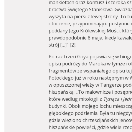
mankietach oraz kontusz i szeroką sza
bractwa Świętego Stanisława. Gwiazda
wyszyta na piersi z lewej strony. To 
otoczenie, przypominające pustynne 
poddany Jego Królewskiej Mości, któ
prawdopodobnie 8 maja, kiedy kawale
strój […]” [2].
Po raz trzeci Goya pojawia się w biogra
opisu podróży do Maroka w tymże roku
fragmentów ze wspaniałego opisu te
Potockiego już w roku następnym w W
w opuszczonej wieży w Tangerze podc
hiszpańską: „To malownicze i posępne
które według mitologii z
Tysiąca i jed
budynki. Obok mojego lochu mieszczą
głębokiego podziemia. Była tu niegdy
gdzie więziono chrześcijańskich jeńc
hiszpańskie powieści, gdzie wiele rzec