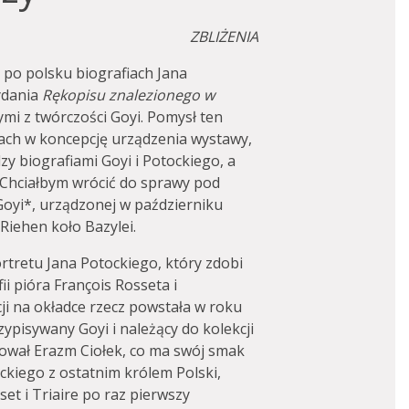
ZBLIŻENIA
 po polsku biografiach Jana
ydania
Rękopisu znalezionego w
ymi z twórczości Goyi. Pomysł ten
atach w koncepcję urządzenia wystawy,
y biografiami Goyi i Potockiego, a
 Chciałbym wrócić do sprawy pod
yi*, urządzonej w październiku
Riehen koło Bazylei.
tretu Jana Potockiego, który zdobi
i pióra François Rosseta i
ji na okładce rzecz powstała w roku
zypisywany Goyi i należący do kolekcji
fował Erazm Ciołek, co ma swój smak
ckiego z ostatnim królem Polski,
et i Triaire po raz pierwszy