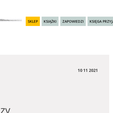
SKLEP
KSIĄŻKI
ZAPOWIEDZI
KSIĘGA PRZY
10 11 2021
rzy