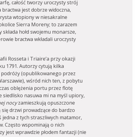
rfę, całość tworzy uroczysty strój
 bractwa jest dobrze widoczna,
turysta wtopiony w niesakralne
okolice Sierra Moreny; to zarazem
ry składa hołd swojemu monarsze,
rowie bractwa wkładali uroczysty
fii Rosseta i Triaire’a przy okazji
 1791. Autorzy cytują kilka
j podróży (opublikowanego przez
arszawie), wśród nich ten, z pobytu
zas oblężenia portu przez flotę
 siedlisko nasuwa mi na myśl upiory,
nej nocy
zamieszkują opuszczone
 się drzwi prowadzące do bardzo
ś jedna z tych straszliwych matamor,
ów. Często wspominają o nich
zy jest wprawdzie płodem fantazji (nie