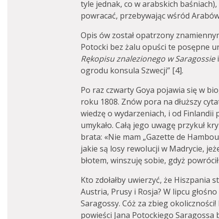
tyle jednak, co w arabskich baśniach),
powracać, przebywając wśród Arabów”
Opis ów został opatrzony znamiennym
Potocki bez żalu opuści te posępne u
Rękopisu znalezionego w Saragossie
i
ogrodu konsula Szwecji” [4].
Po raz czwarty Goya pojawia się w biog
roku 1808. Znów pora na dłuższy cytat
wiedzę o wydarzeniach, i od Finlandii
umykało. Całą jego uwagę przykuł kryz
brata: «Nie mam „Gazette de Hambour
jakie są losy rewolucji w Madrycie, je
błotem, winszuję sobie, gdyż powrócił
Kto zdołałby uwierzyć, że Hiszpania s
Austria, Prusy i Rosja? W lipcu głośn
Saragossy. Cóż za zbieg okoliczności!
powieści Jana Potockiego Saragossa b