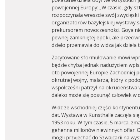
pokazanie dzieła Goyi we wszystkich 
powojennej Europy: „W czasie, gdy s
rozpoczynała wreszcie swój zwycięski 
organizatorów bazylejskiej wystawy 
prekursorem nowoczesności. Goya nie 
pewnej zamkniętej epoki, ale przeciw
dzieło przemawia do widza jak dzieła 
Zacytowane sformułowanie mówi wpro
będzie chyba jednak nadużyciem wpis
oto powojennej Europie Zachodniej p
okrutnej wojny, malarza, który z podo
współcześni patrzył na okrucieństwa wo
daleko może się posunąć człowiek w d
Widz ze wschodniej części kontynent
dat. Wystawa w Kunsthalle zaczęła się 
1953 roku. W tym czasie, 5 marca, zma
gehenna milionów niewinnych ofiar. 
mogli przyjechać do Szwajcarii na wys