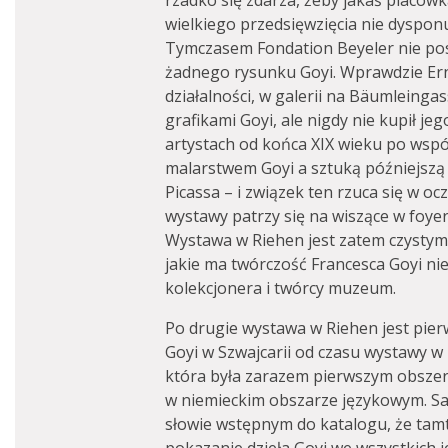
rzadko się zdarza, żeby jakaś placów
wielkiego przedsięwzięcia nie dyspon
Tymczasem Fondation Beyeler nie pos
żadnego rysunku Goyi. Wprawdzie Ern
działalności, w galerii na Bäumleinga
grafikami Goyi, ale nigdy nie kupił je
artystach od końca XIX wieku po wspó
malarstwem Goyi a sztuką późniejszą 
Picassa – i związek ten rzuca się w oc
wystawy patrzy się na wiszące w foy
Wystawa w Riehen jest zatem czystym
jakie ma twórczość Francesca Goyi n
kolekcjonera i twórcy muzeum.
Po drugie wystawa w Riehen jest pier
Goyi w Szwajcarii od czasu wystawy w 
która była zarazem pierwszym obsze
w niemieckim obszarze językowym. Sa
słowie wstępnym do katalogu, że tamt