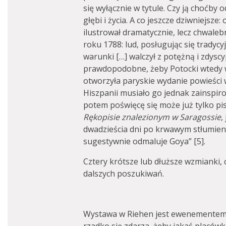
się wyłącznie w tytule. Czy ją choćby 
głębi i życia. A co jeszcze dziwniejs
ilustrował dramatycznie, lecz chwale
roku 1788: lud, posługując się tradyc
warunki […] walczył z potężną i zdysc
prawdopodobne, żeby Potocki wtedy 
otworzyła paryskie wydanie powieści 
Hiszpanii musiało go jednak zainspiro
potem poświęcę się może już tylko pi
Rękopisie znalezionym w Saragossie
,
dwadzieścia dni po krwawym stłumien
sugestywnie odmaluje Goya” [5].
Cztery krótsze lub dłuższe wzmianki, 
dalszych poszukiwań.
Wystawa w Riehen jest ewenementem 