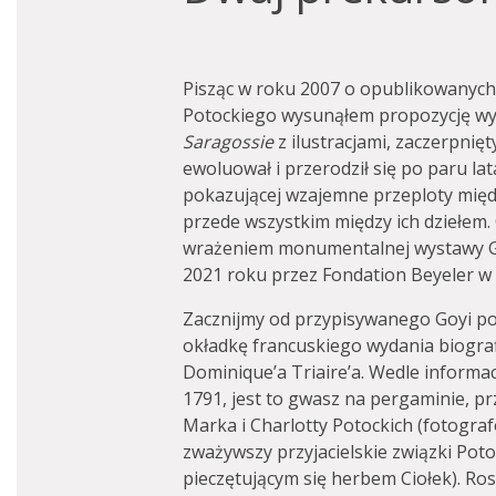
Pisząc w roku 2007 o opublikowanych
Potockiego wysunąłem propozycję w
Saragossie
z ilustracjami, zaczerpnięt
ewoluował i przerodził się po paru l
pokazującej wzajemne przeploty międz
przede wszystkim między ich dziełem.
wrażeniem monumentalnej wystawy Go
2021 roku przez Fondation Beyeler w 
Zacznijmy od przypisywanego Goyi por
okładkę francuskiego wydania biografi
Dominique’a Triaire’a. Wedle informac
1791, jest to gwasz na pergaminie, pr
Marka i Charlotty Potockich (fotogra
zważywszy przyjacielskie związki Poto
pieczętującym się herbem Ciołek). Ross