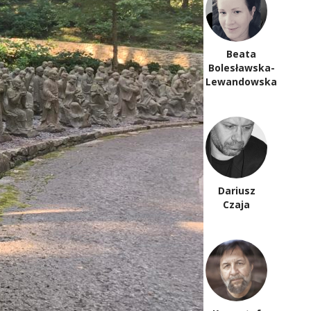
Beata
Ewa
Bolesławska-
Bieńkowska
Lewandowska
Stefan
Dariusz
Chwin
Czaja