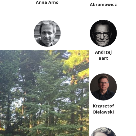
Anna Arno
Abramowicz
Piotr
Andrzej
Anderszewski
Bart
Krzysztof
Paweł Bem
Bielawski