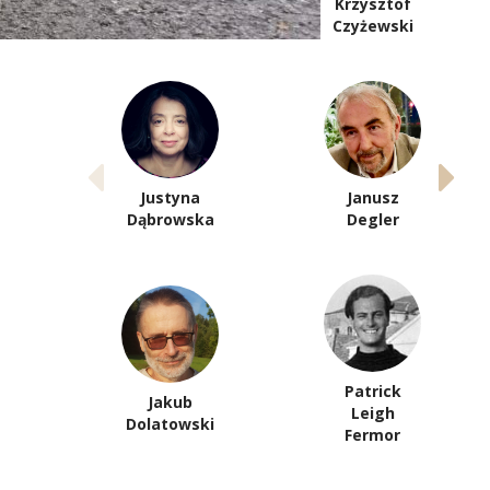
Józef
Krzysztof
Czapski
Czyżewski
Justyna
Janusz
Dąbrowska
Degler
Patrick
Jakub
Leigh
Dolatowski
Fermor