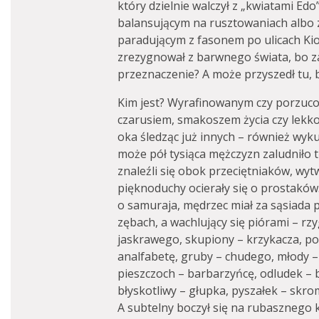
który dzielnie walczył z „kwiatami Edo
balansującym na rusztowaniach albo
paradującym z fasonem po ulicach Kiot
zrezygnował z barwnego świata, bo za
przeznaczenie? A może przyszedł tu, 
Kim jest? Wyrafinowanym czy porzuc
czarusiem, smakoszem życia czy lekk
oka śledząc już innych – również wykut
może pół tysiąca mężczyzn zaludniło tę
znaleźli się obok przeciętniaków, wyt
pięknoduchy ocierały się o prostaków.
o samuraja, mędrzec miał za sąsiada 
zębach, a wachlujący się piórami – r
jaskrawego, skupiony – krzykacza, po
analfabetę, gruby – chudego, młody – 
pieszczoch – barbarzyńcę, odludek – 
błyskotliwy – głupka, pyszałek – skrom
A subtelny boczył się na rubasznego 