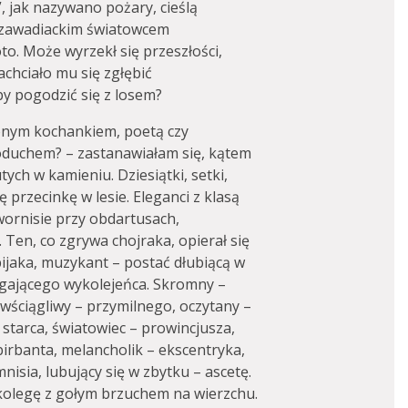
”, jak nazywano pożary, cieślą
 zawadiackim światowcem
o. Może wyrzekł się przeszłości,
chciało mu się zgłębić
by pogodzić się z losem?
onym kochankiem, poetą czy
oduchem? – zastanawiałam się, kątem
ych w kamieniu. Dziesiątki, setki,
 przecinkę w lesie. Eleganci z klasą
wornisie przy obdartusach,
 Ten, co zgrywa chojraka, opierał się
pijaka, muzykant – postać dłubiącą w
zygającego wykolejeńca. Skromny –
wściągliwy – przymilnego, oczytany –
starca, światowiec – prowincjusza,
birbanta, melancholik – ekscentryka,
nisia, lubujący się w zbytku – ascetę.
kolegę z gołym brzuchem na wierzchu.