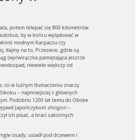
iata, potem telepać się 800 kilometrów
 autobus, by w końcu wylądować w
 jakimś modnym Karpaczu czy
j, dajmy na to, Przesiece, gdzie są
iąg (wyrwirączka pamiętająca jeszcze
e wodospad, niewiele większy od
, co w luźnym tłumaczeniu znaczy
Sikoku – najmniejszej z głównych
nym. Podobno 1200 lat temu do Oboke
 wyjawił Japończykom
shingon
–
ł ich pisać, a braci zakonnych
mgle osady, usiadł pod drzewem i