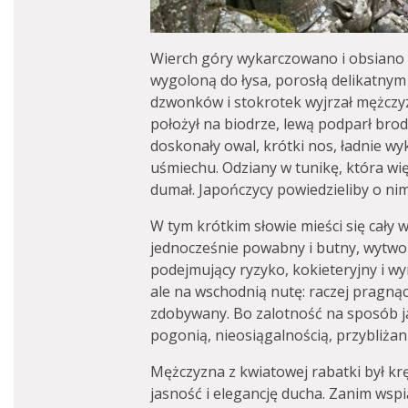
Wierch góry wykarczowano i obsiano 
wygoloną do łysa, porosłą delikatny
dzwonków i stokrotek wyjrzał mężczyz
położył na biodrze, lewą podparł brod
doskonały owal, krótki nos, ładnie w
uśmiechu. Odziany w tunikę, która więc
dumał. Japończycy powiedzieliby o ni
W tym krótkim słowie mieści się cały 
jednocześnie powabny i butny, wytworn
podejmujący ryzyko, kokieteryjny i wy
ale na wschodnią nutę: raczej pragnąc
zdobywany. Bo zalotność na sposób j
pogonią, nieosiągalnością, przybliżan
Mężczyzna z kwiatowej rabatki był kr
jasność i elegancję ducha. Zanim wspią