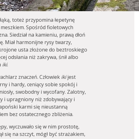
łąką, toteż przypomina łepetynę
m meszkiem. Spośród fioletowych
na. Siedział na kamieniu, prawą dłoń
ę. Miał harmonijne rysy twarzy,
ykrojone usta złożone do beztroskiego
ej odsłania niż zakrywa, śnił albo
m
iki
.
wachlarz znaczeń. Człowiek
iki
jest
y i hardy, ceniący sobie spokój i
niosły, swobodny i wycofany. Zalotny,
y i upragniony niż zdobywający i
apoński karmi się nieustanną
iem bez ostatecznego zbliżenia.
ępy, wyczuwało się w nim prostotę,
ł się na szczyt, mógł być strażakiem,