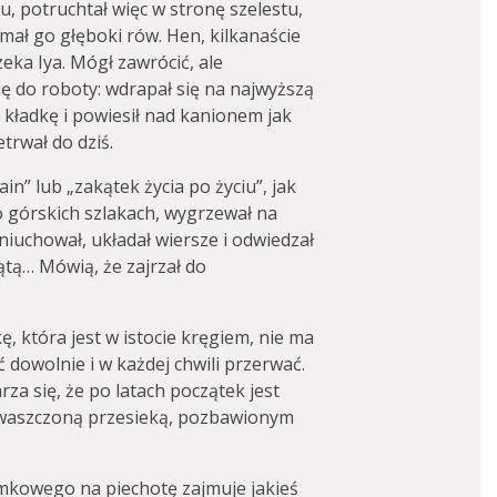
, potruchtał więc w stronę szelestu,
ymał go głęboki rów. Hen, kilkanaście
eka Iya. Mógł zawrócić, ale
ię do roboty: wdrapał się na najwyższą
ch kładkę i powiesił nad kanionem jak
rwał do dziś.
in” lub „zakątek życia po życiu”, jak
o górskich szlakach, wygrzewał na
eniuchował, układał wiersze i odwiedzał
iątą… Mówią, że zajrzał do
, która jest w istocie kręgiem, nie ma
 dowolnie i w każdej chwili przerwać.
rza się, że po latach początek jest
hwaszczoną przesieką, pozbawionym
ymkowego na piechotę zajmuje jakieś