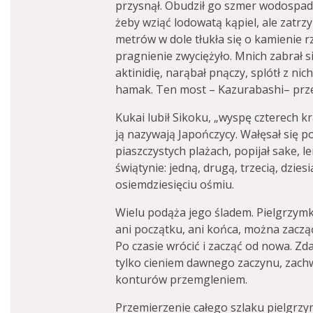
przysnął. Obudził go szmer wodospadu
żeby wziąć lodowatą kąpiel, ale zatrz
metrów w dole tłukła się o kamienie rz
pragnienie zwyciężyło. Mnich zabrał s
aktinidię, narąbał pnączy, splótł z ni
hamak. Ten most – Kazurabashi– przet
Kukai lubił Sikoku, „wyspę czterech kra
ją nazywają Japończycy. Wałęsał się p
piaszczystych plażach, popijał sake, l
świątynie: jedną, drugą, trzecią, dzies
osiemdziesięciu ośmiu.
Wielu podąża jego śladem. Pielgrzymkę
ani początku, ani końca, można zacząć
Po czasie wrócić i zacząć od nowa. Zda
tylko cieniem dawnego zaczynu, zac
konturów przemgleniem.
Przemierzenie całego szlaku pielgrz