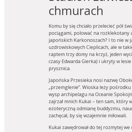
chmurach
Komu by się chciało przelecieć pół św
pociągami, polować na rozklekotany
japońskich Karkonoszach? I to nie w
uzdrowiskowych Cieplicach, ale w takie
raptem trzy domy na krzyż, jeden wyc
czasy Edwarda Gierka) i ukryty w lesi
prysznica.
Japońska Przesieka nosi nazwę Oboke
„przemglenie”. Wioska leży pośrodku 
wysp archipelagu na Oceanie Spokoj
zajrzał mnich Kukai – ten sam, który
ezoteryczną odmianę buddyzmu, nauczy
zachęcał, by się wzajemnie miłowali.
Kukai zawędrował do tej rozmytej we 