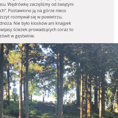
czasu. Wędrówkę zaczęliśmy od świątyni
ch”. Postawiono ją na górze nieco
zczyt rozmywał się w powietrzu,
odnóża. Nie było kiosków ani knajpek
awijasy ścieżek prowadzących coraz to
eświt w gęstwinie.