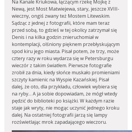
Na Kanale Kriukowa, łączącym rzekę Mojkę z
Newą, jest Most Matwiejewa, stary, jeszcze XVIII-
wieczny, ongiś zwany też Mostem Litewskim.
Sądząc z jednej z fotografii, które mam teraz
przed sobą, to gdzieś w tej okolicy zatrzymał się
Denis i na kilka godzin znieruchomiał w
kontemplacji, olśniony pięknem przebłyskującym
spod kiru jego miasta. Pisał potem, że trzy, może
cztery razy w roku wydarza się w Petersburgu
wieczór z takim światłem. Pierwsze fotografie
zrobił za dnia, kiedy słońce muskało promieniami
szczyty kamienic na Wyspie Kazańskiej. Pisał
dalej, że oto, dla przykładu, człowiek wybiera się
na ryby… A ja sobie dopowiadam, że mógł wtedy
pędzić do biblioteki po książki. W każdym razie
staje jak wryty, nie mogąc uczynić jednego kroku
dalej. Na ostatniej fotografii jarzą się lampy
rozświetlając mrok zapadającego wieczoru.