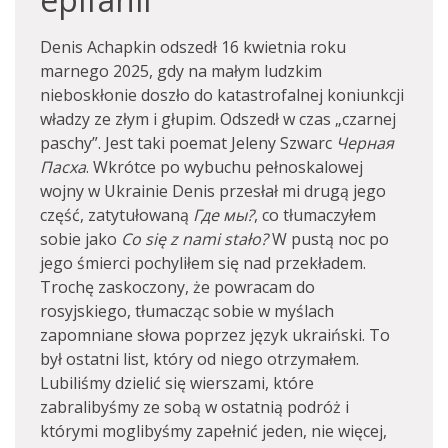
Denis Achapkin odszedł 16 kwietnia roku
marnego 2025, gdy na małym ludzkim
nieboskłonie doszło do katastrofalnej koniunkcji
władzy ze złym i głupim. Odszedł w czas „czarnej
paschy”. Jest taki poemat Jeleny Szwarc
Черная
Пасха
. Wkrótce po wybuchu pełnoskalowej
wojny w Ukrainie Denis przesłał mi drugą jego
część, zatytułowaną
Где
мы?
, co tłumaczyłem
sobie jako
Co się z nami stało?
W pustą noc po
jego śmierci pochyliłem się nad przekładem.
Trochę zaskoczony, że powracam do
rosyjskiego, tłumacząc sobie w myślach
zapomniane słowa poprzez język ukraiński. To
był ostatni list, który od niego otrzymałem.
Lubiliśmy dzielić się wierszami, które
zabralibyśmy ze sobą w ostatnią podróż i
którymi moglibyśmy zapełnić jeden, nie więcej,