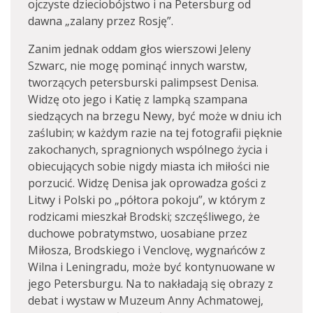
ojczyste dzieciobójstwo i na Petersburg od
dawna „zalany przez Rosję”.
Zanim jednak oddam głos wierszowi Jeleny
Szwarc, nie mogę pominąć innych warstw,
tworzących petersburski palimpsest Denisa.
Widzę oto jego i Katię z lampką szampana
siedzących na brzegu Newy, być może w dniu ich
zaślubin; w każdym razie na tej fotografii pięknie
zakochanych, spragnionych wspólnego życia i
obiecujących sobie nigdy miasta ich miłości nie
porzucić. Widzę Denisa jak oprowadza gości z
Litwy i Polski po „półtora pokoju”, w którym z
rodzicami mieszkał Brodski; szczęśliwego, że
duchowe pobratymstwo, uosabiane przez
Miłosza, Brodskiego i Venclovę, wygnańców z
Wilna i Leningradu, może być kontynuowane w
jego Petersburgu. Na to nakładają się obrazy z
debat i wystaw w Muzeum Anny Achmatowej,