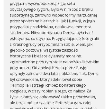
przyjaźni, wyswobodzoną z gorsetu
obyczajowego rygoru. Było w nim coś z braku
subordynacji, zarówno wobec formy narzucanej
przez społeczne hierarchie, jak i funkcji, w jego
przypadku prodziekana, naukowca, mentora
studentów. Niesubordynacja Denisa była tyleż
estetyczna, co etyczna. Przyglądając się fotografii
z Krasnogrudy przypominam sobie, wiem, jak
głęboko odczuwał wszystkie zaszłości
historyczne i bieżące dylematy moralne
zgromadzone przy tym stole na polsko-litewskim
pograniczu. Od aneksji Krymu przez Rosję
upłynęły zaledwie dwa lata z okładem. Tak, Denis
był człowiekiem, który zdefiniował sobie
Termopile i strzegł ich bez bohaterskiego
rozgłosu, w ciszy robienia tego, co należy. Za
życia lękamy się dokonywać takich przyrównań,
ale teraz mój przyjaciel z Petersburga w całej
prawdzie wyłania się z ukochanego przez siebie