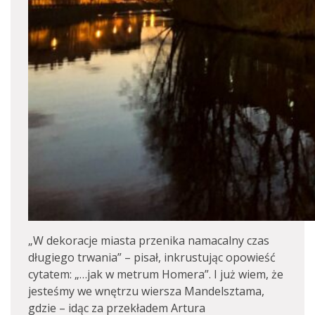
„W dekoracje miasta przenika namacalny czas
długiego trwania” – pisał, inkrustując opowieść
cytatem: „…jak w metrum Homera”. I już wiem, że
jesteśmy we wnętrzu wiersza Mandelsztama,
gdzie – idąc za przekładem Artura