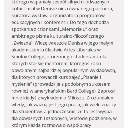
którego wspaniały zespół silnych i odważnych
kobiet miał w Denisie niezrównanego partnera,
kuratora wystaw, organizatora programów
edukacyjnych i konferencji. Do tego dochodzą
spotkania z członkami „Memoriału” oraz
ambitnego pisma kulturalno-filozoficznego
„Zwiezda”. Widzę wreszcie Denisa w jego małym
akademickim królestwie Artes Liberales w
Smolny College, otoczonego studentami, dla
których stał się mentorem, któregoś roku
obwołanym najbardziej popularnym wykładowcą,
dla których prowadził kurs zajęć „Pisanie i
myślenie” (prowadził je z podobnym sukcesem
również w amerykańskim Bard College). Zaprosił
mnie kiedyś z wykładem o Miłoszu. Zrozumiałem
wtedy, jak ważną jest jego praca, jak wiele znaczy
dla studentów, a jednocześnie, że to jest wyspa
dla odważnych i szalonych, w istocie podziemie, w
którym każda rozmowa o współpracy