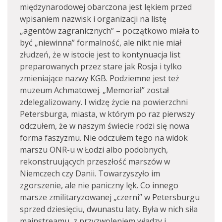
międzynarodowej obarczona jest lękiem przed
wpisaniem nazwisk i organizacji na listę
„agentów zagranicznych” – początkowo miała to
być „niewinna” formalność, ale nikt nie miał
złudzeń, że w istocie jest to kontynuacja list
preparowanych przez stare jak Rosja i tylko
zmieniające nazwy KGB. Podziemne jest też
muzeum Achmatowej. „Memoriał” został
zdelegalizowany. I widzę życie na powierzchni
Petersburga, miasta, w którym po raz pierwszy
odczułem, że w naszym świecie rodzi się nowa
forma faszyzmu. Nie odczułem tego na widok
marszu ONR-u w Łodzi albo podobnych,
rekonstruujących przeszłość marszów w
Niemczech czy Danii. Towarzyszyło im
zgorszenie, ale nie paniczny lęk. Co innego
marsze zmilitaryzowanej „czerni” w Petersburgu
sprzed dziesięciu, dwunastu laty. Była w nich siła
mainstreamu, z przyzwoleniem władzy i