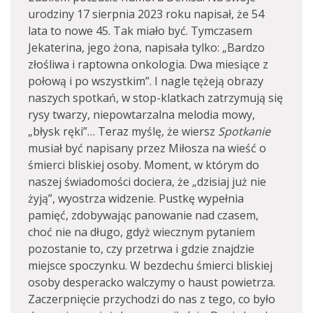
urodziny 17 sierpnia 2023 roku napisał, że 54
lata to nowe 45. Tak miało być. Tymczasem
Jekaterina, jego żona, napisała tylko: „Bardzo
złośliwa i raptowna onkologia. Dwa miesiące z
połową i po wszystkim”. I nagle tężeją obrazy
naszych spotkań, w stop-klatkach zatrzymują się
rysy twarzy, niepowtarzalna melodia mowy,
„błysk ręki”… Teraz myślę, że wiersz
Spotkanie
musiał być napisany przez Miłosza na wieść o
śmierci bliskiej osoby. Moment, w którym do
naszej świadomości dociera, że „dzisiaj już nie
żyją”, wyostrza widzenie. Pustkę wypełnia
pamięć, zdobywając panowanie nad czasem,
choć nie na długo, gdyż wiecznym pytaniem
pozostanie to, czy przetrwa i gdzie znajdzie
miejsce spoczynku. W bezdechu śmierci bliskiej
osoby desperacko walczymy o haust powietrza.
Zaczerpnięcie przychodzi do nas z tego, co było