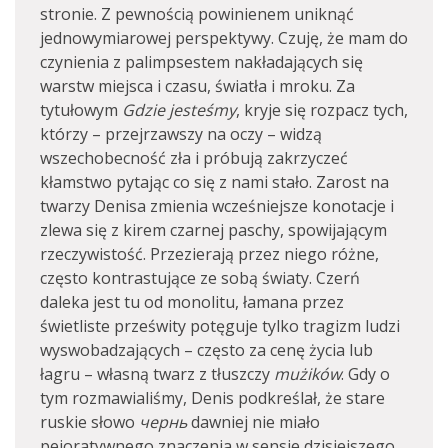
stronie. Z pewnością powinienem uniknąć
jednowymiarowej perspektywy. Czuję, że mam do
czynienia z palimpsestem nakładających się
warstw miejsca i czasu, światła i mroku. Za
tytułowym
Gdzie jesteśmy
, kryje się rozpacz tych,
którzy – przejrzawszy na oczy – widzą
wszechobecność zła i próbują zakrzyczeć
kłamstwo pytając co się z nami stało. Zarost na
twarzy Denisa zmienia wcześniejsze konotacje i
zlewa się z kirem czarnej paschy, spowijającym
rzeczywistość. Przezierają przez niego różne,
często kontrastujące ze sobą światy. Czerń
daleka jest tu od monolitu, łamana przez
świetliste prześwity potęguje tylko tragizm ludzi
wyswobadzających – często za cenę życia lub
łagru – własną twarz z tłuszczy
mużików
. Gdy o
tym rozmawialiśmy, Denis podkreślał, że stare
ruskie słowo
чернь
dawniej nie miało
pejoratywnego znaczenia w sensie dzisiejszego