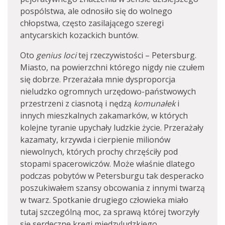
pospólstwa, ale odnosiło się do wolnego
chłopstwa, często zasilającego szeregi
antycarskich kozackich buntów.
Oto
genius loci
tej rzeczywistości – Petersburg.
Miasto, na powierzchni którego nigdy nie czułem
się dobrze. Przerażała mnie dysproporcja
nieludzko ogromnych urzędowo-państwowych
przestrzeni z ciasnotą i nędzą
komunałek
i
innych mieszkalnych zakamarków, w których
kolejne tyranie upychały ludzkie życie. Przerażały
kazamaty, krzywda i cierpienie milionów
niewolnych, których prochy chrzęściły pod
stopami spacerowiczów. Może właśnie dlatego
podczas pobytów w Petersburgu tak desperacko
poszukiwałem szansy obcowania z innymi twarzą
w twarz. Spotkanie drugiego człowieka miało
tutaj szczególną moc, za sprawą której tworzyły
się serdeczne kręgi międzyludzkiego