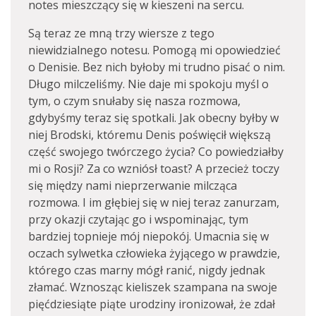
notes mieszczący się w kieszeni na sercu.
Są teraz ze mną trzy wiersze z tego
niewidzialnego notesu. Pomogą mi opowiedzieć
o Denisie. Bez nich byłoby mi trudno pisać o nim.
Długo milczeliśmy. Nie daje mi spokoju myśl o
tym, o czym snułaby się nasza rozmowa,
gdybyśmy teraz się spotkali. Jak obecny byłby w
niej Brodski, któremu Denis poświęcił większą
część swojego twórczego życia? Co powiedziałby
mi o Rosji? Za co wzniósł toast? A przecież toczy
się między nami nieprzerwanie milcząca
rozmowa. I im głębiej się w niej teraz zanurzam,
przy okazji czytając go i wspominając, tym
bardziej topnieje mój niepokój. Umacnia się w
oczach sylwetka człowieka żyjącego w prawdzie,
którego czas marny mógł ranić, nigdy jednak
złamać. Wznosząc kieliszek szampana na swoje
pięćdziesiąte piąte urodziny ironizował, że zdał