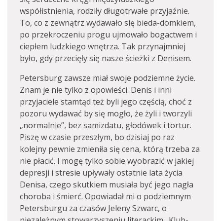
współistnienia, rodziły długotrwałe przyjaźnie.
To, co z zewnątrz wydawało się bieda-domkiem,
po przekroczeniu progu ujmowało bogactwem i
ciepłem ludzkiego wnętrza. Tak przynajmniej
było, gdy przecięły się nasze ścieżki z Denisem.
Petersburg zawsze miał swoje podziemne życie.
Znam je nie tylko z opowieści. Denis i inni
przyjaciele stamtąd też byli jego częścią, choć z
pozoru wydawać by się mogło, że żyli i tworzyli
„normalnie”, bez samizdatu, głodówek i tortur.
Piszę w czasie przeszłym, bo dzisiaj po raz
kolejny pewnie zmieniła się cena, którą trzeba za
nie płacić. I mogę tylko sobie wyobrazić w jakiej
depresji i stresie upływały ostatnie lata życia
Denisa, czego skutkiem musiała być jego nagła
choroba i śmierć. Opowiadał mi o podziemnym
Petersburgu za czasów Jeleny Szwarc, o
niezależnym stowarzyszeniu literackim „Klub-