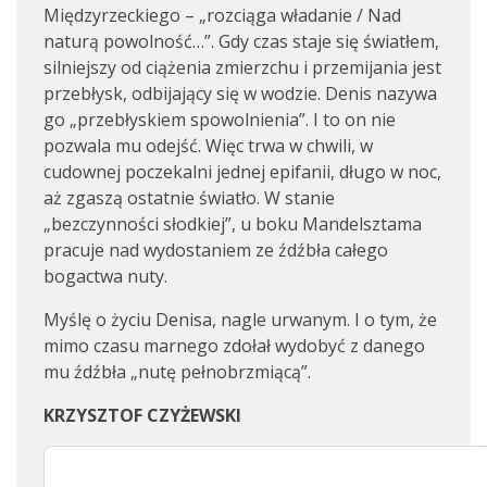
Międzyrzeckiego – „rozciąga władanie / Nad
naturą powolność…”. Gdy czas staje się światłem,
silniejszy od ciążenia zmierzchu i przemijania jest
przebłysk, odbijający się w wodzie. Denis nazywa
go „przebłyskiem spowolnienia”. I to on nie
pozwala mu odejść. Więc trwa w chwili, w
cudownej poczekalni jednej epifanii, długo w noc,
aż zgaszą ostatnie światło. W stanie
„bezczynności słodkiej”, u boku Mandelsztama
pracuje nad wydostaniem ze źdźbła całego
bogactwa nuty.
Myślę o życiu Denisa, nagle urwanym. I o tym, że
mimo czasu marnego zdołał wydobyć z danego
mu źdźbła „nutę pełnobrzmiącą”.
KRZYSZTOF CZYŻEWSKI