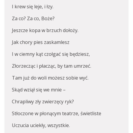
I krew się leje, i łzy.
Za co? Za co, Boże?
Jeszcze kopa w brzuch dołoży.
Jak chory pies zaskamlesz
I w ciemny kąt czołgać się będziesz,
Złorzecząc i płacząc, by tam umrzeć.
Tam już do woli możesz sobie wyć.
Skąd wziął się we mnie –
Chrapliwy zły zwierzęcy ryk?
Stłoczone w płonącym teatrze, świetliste
Uczucia uciekły, wszystkie.