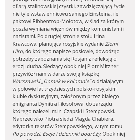
ofiarą stalinowskiej czystki, zawdzięczającą życie
nie tyle wstawiennictwu samego Einsteina, ile
paktowi Ribbentrop-Mołotow, w ślad za którym
poszła wymiana więźniów między komunistami i
nazistami. Po drugiej stronie stołu Irina
Krawcowa, planująca rosyjskie wydanie
Ziemi
Ulro
, do którego napiszę posłowie, dowodząc
potrzeby zapoznania się Rosjan z refleksją o
erozji ducha. Siedzący obok niej Piotr Mitzner
przywiózł nam w darze swoją książkę
Warszawski „Domek w Kołomnie”
o działającym
w połowie lat trzydziestych polsko-rosyjskim
klubie dyskusyjnym, założonym przez białego
emigranta Dymitra Fiłosofowa, do zarządu
którego należeli m.in. Czapski i Stempowski.
Naprzeciwko Piotra siedzi Magda Chabiera,
edytorka tekstów Stempowskiego, w tym tomu
Po powodzi. Eseje i dzienniki podróży
. Obok niej