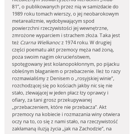
81”, o publikowanych przez nią w samizdacie do
1989 roku tomach wierszy, o jej neobarokowym
metarealizmie, wydobywającym spod
powierzchni rzeczywistości jej wewnętrzne,
zmrożone wyparciem i strachem złoża. Taka jest
też
Czarna Wielkanoc
z 1974 roku. W drugiej
części poematu akt przemocy męża nad żoną,
poza swoim nagim okrucieństwem,
spotęgowany jest kolanopokłonnym, po pijacku
obleśnym błaganiem o przebaczenie. Ileż to razy
rozmawialiśmy z Denisem o „rosyjskiej winie”,
rozchodzącej się po kościach jakby nic się nie
stało, zlewającej w jeden płacz łzy oprawcy i
ofiary, za tani grosz przekupywanej
„przebaczeniem, które nie przebacza”. Akt
przemocy na kobiecie i rozmazania winy otwiera
oczy na to, co się z nami stało, na rzeczywistość
zakłamaną iluzją życia „jak na Zachodzie”, na