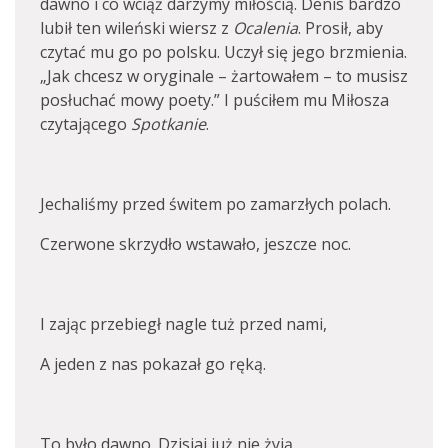
dawno i co wciąż darzymy miłością. Denis bardzo
lubił ten wileński wiersz z
Ocalenia
. Prosił, aby
czytać mu go po polsku. Uczył się jego brzmienia.
„Jak chcesz w oryginale – żartowałem – to musisz
posłuchać mowy poety.” I puściłem mu Miłosza
czytającego
Spotkanie
.
Jechaliśmy przed świtem po zamarzłych polach.
Czerwone skrzydło wstawało, jeszcze noc.
I zając przebiegł nagle tuż przed nami,
A jeden z nas pokazał go ręką.
To było dawno. Dzisiaj już nie żyją