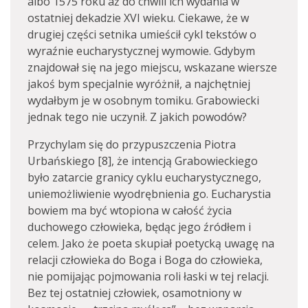
albo 1575 roku aż do chwili ich wydania w
ostatniej dekadzie XVI wieku. Ciekawe, że w
drugiej części setnika umieścił cykl tekstów o
wyraźnie eucharystycznej wymowie. Gdybym
znajdował się na jego miejscu, wskazane wiersze
jakoś bym specjalnie wyróżnił, a najchętniej
wydałbym je w osobnym tomiku. Grabowiecki
jednak tego nie uczynił. Z jakich powodów?
Przychylam się do przypuszczenia Piotra
Urbańskiego [8], że intencją Grabowieckiego
było zatarcie granicy cyklu eucharystycznego,
uniemożliwienie wyodrębnienia go. Eucharystia
bowiem ma być wtopiona w całość życia
duchowego człowieka, będąc jego źródłem i
celem. Jako że poeta skupiał poetycką uwagę na
relacji człowieka do Boga i Boga do człowieka,
nie pomijając pojmowania roli łaski w tej relacji.
Bez tej ostatniej człowiek, osamotniony w