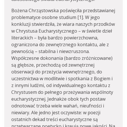
Bożena Chrząstowska poświęciła przedstawianej
problematyce osobne studium [1]. W jego
konkluzji stwierdziła, że wiara naszych przodków
w Chrystusa Eucharystycznego – w świetle dzieł
literackich – była bardzo powierzchowna,
ograniczona do zewnętrznego kontaktu, ale z
pewnością – stabilna i niewzruszona.
Współczesne dokonania (bardzo zróżnicowane)
są głębsze, przechodzą od zewnętrznej
obserwacji do przeżycia wewnętrznego, do
uczestnictwa w modlitwie i spotkania z Bogiem i
z innymi ludźmi, od indywidualnego kontaktu z
Chrystusem do pełnego przeżywania wspólnoty
eucharystycznej. Jednakże obok tych postaw
odnotować trzeba wiele wahań, nieufności i
niewiary. Ale jedno jest oczywiste: w poezji
ostatnich dekad treści eucharystyczne są
przetwarzane poetycko i kreują nowe jakości. Na