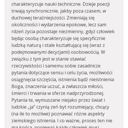
charakteryzuje nauki techniczne. Dzieje poezji
trwają synchronicznie, jakby poza czasem, w
duchowej teraźniejszości. Zmieniają się
okoliczności i wydarzenia epokowe, lecz sam
rdzeń życia pozostaje niezmienny, gdyż człowiek
będąc osobą charakteryzuje się specyficznie
ludzką naturą i stale kształtującą się (wraz z
podejmowanymi decyzjami) osobowością. W
związku z tym jest w stanie stawiać
rzeczywistości i samemu sobie zasadnicze
pytania dotyczące sensu i celu życia, możliwości
osiągnięcia szczęścia, istnienia bądź nieistnienia
Boga, znaczenia uczuć, a zwłaszcza miłości,
śmierci i trwania w sferze nadprzyrodzonej.
Pytania te, wymuszane niejako przez świat i
ludzkie „ja” czynią zeń byt rozumiejący, chcący
(na ile to możliwe) poznawać różne aspekty
ziemskiego istnienia. I co ważne, proces ten nie
ma końca, ponieważ każdy człowiek musi