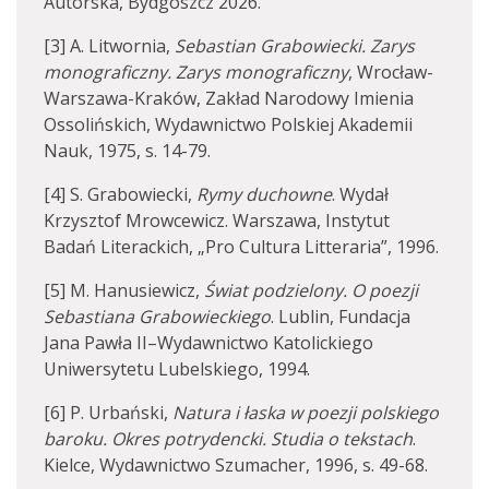
Autorska, Bydgoszcz 2026.
[3] A. Litwornia,
Sebastian Grabowiecki. Zarys
monograficzny. Zarys monograficzny
, Wrocław-
Warszawa-Kraków, Zakład Narodowy Imienia
Ossolińskich, Wydawnictwo Polskiej Akademii
Nauk, 1975, s. 14-79.
[4] S. Grabowiecki,
Rymy duchowne
. Wydał
Krzysztof Mrowcewicz. Warszawa, Instytut
Badań Literackich, „Pro Cultura Litteraria”, 1996.
[5] M. Hanusiewicz,
Świat podzielony. O poezji
Sebastiana Grabowieckiego
. Lublin, Fundacja
Jana Pawła II–Wydawnictwo Katolickiego
Uniwersytetu Lubelskiego, 1994.
[6] P. Urbański,
Natura i łaska w poezji polskiego
baroku. Okres potrydencki. Studia o tekstach
.
Kielce, Wydawnictwo Szumacher, 1996, s. 49-68.