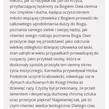
miłości, jak to nazywał św. Jan od Krzyża,
przytłaczającej tęsknoty za Bogiem. Owa ciemna
noc zmysłów i ducha, będąca oczyszczeniem
miłości wiążącej człowieka z Bogiem prowadzi do
całkowitego upodobnienia duszy do Boga,
poznania samego siebie i swojej nędzy, jak
również swego rodzaju poznania Boga. Owo
przeżycie daje się przedstawić jako odczucie
wielkiej odległości dzielącej człowieka od łaski,
stan udręki w wielu przypadkach prowadzącej do
rozpaczy. Jako przykład osoby, która w
doskonały sposób przeżyła ten ciemny okres
życia mistycznego, Karmelita przywoływał Hioba.
Podobnie uczynił Grabowiecki, odwołując się w
Rymach duchownych
do Księgi Hioba aż
dziewięć razy. Czyżby był przekonany, że przed
lamentem i desperacją duchową chronią sztuka
oraz przeżycie piękna? Najpewniej tak, jak to
czyni również wiedza teologiczna. Dlatego czas