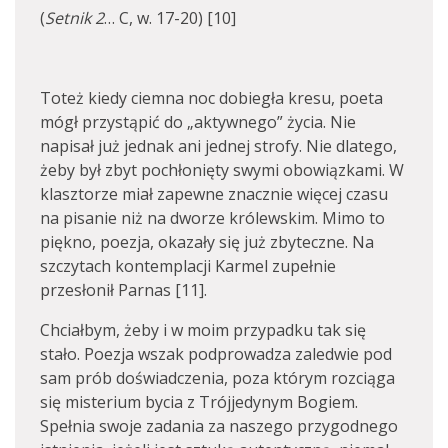
(
Setnik 2
… C, w. 17-20) [10]
Toteż kiedy ciemna noc dobiegła kresu, poeta
mógł przystąpić do „aktywnego” życia. Nie
napisał już jednak ani jednej strofy. Nie dlatego,
żeby był zbyt pochłonięty swymi obowiązkami. W
klasztorze miał zapewne znacznie więcej czasu
na pisanie niż na dworze królewskim. Mimo to
piękno, poezja, okazały się już zbyteczne. Na
szczytach kontemplacji Karmel zupełnie
przesłonił Parnas [11].
Chciałbym, żeby i w moim przypadku tak się
stało. Poezja wszak podprowadza zaledwie pod
sam prób doświadczenia, poza którym rozciąga
się misterium bycia z Trójjedynym Bogiem.
Spełnia swoje zadania za naszego przygodnego