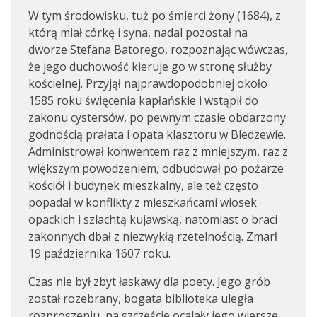
W tym środowisku, tuż po śmierci żony (1684), z
którą miał córkę i syna, nadal pozostał na
dworze Stefana Batorego, rozpoznając wówczas,
że jego duchowość kieruje go w stronę służby
kościelnej. Przyjął najprawdopodobniej około
1585 roku święcenia kapłańskie i wstąpił do
zakonu cystersów, po pewnym czasie obdarzony
godnością prałata i opata klasztoru w Bledzewie.
Administrował konwentem raz z mniejszym, raz z
większym powodzeniem, odbudował po pożarze
kościół i budynek mieszkalny, ale też często
popadał w konflikty z mieszkańcami wiosek
opackich i szlachtą kujawską, natomiast o braci
zakonnych dbał z niezwykłą rzetelnością. Zmarł
19 października 1607 roku.
Czas nie był zbyt łaskawy dla poety. Jego grób
został rozebrany, bogata biblioteka uległa
rozproszeniu, na szczęście ocalały jego wiersze,