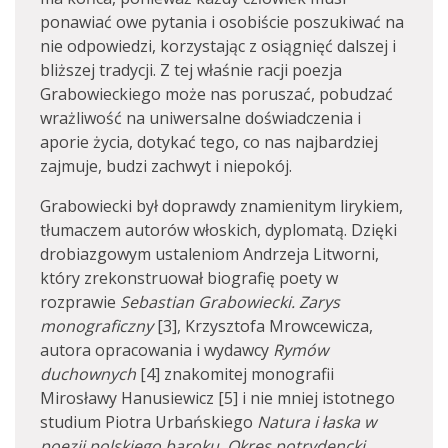
ponawiać owe pytania i osobiście poszukiwać na
nie odpowiedzi, korzystając z osiągnięć dalszej i
bliższej tradycji. Z tej właśnie racji poezja
Grabowieckiego może nas poruszać, pobudzać
wrażliwość na uniwersalne doświadczenia i
aporie życia, dotykać tego, co nas najbardziej
zajmuje, budzi zachwyt i niepokój.
Grabowiecki był doprawdy znamienitym lirykiem,
tłumaczem autorów włoskich, dyplomatą. Dzięki
drobiazgowym ustaleniom Andrzeja Litworni,
który zrekonstruował biografię poety w
rozprawie
Sebastian Grabowiecki. Zarys
monograficzny
[3], Krzysztofa Mrowcewicza,
autora opracowania i wydawcy
Rymów
duchownych
[4] znakomitej monografii
Mirosławy Hanusiewicz [5] i nie mniej istotnego
studium Piotra Urbańskiego
Natura i łaska w
poezji polskiego baroku. Okres potrydencki.