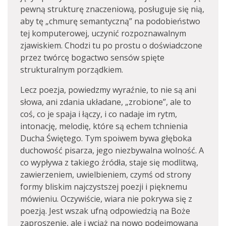
pewną strukturę znaczeniową, posługuje się nią,
aby tę „chmurę semantyczną” na podobieństwo
tej komputerowej, uczynić rozpoznawalnym
zjawiskiem. Chodzi tu po prostu o doświadczone
przez twórcę bogactwo sensów spięte
strukturalnym porządkiem.
Lecz poezja, powiedzmy wyraźnie, to nie są ani
słowa, ani zdania układane, „zrobione”, ale to
coś, co je spaja i łączy, i co nadaje im rytm,
intonację, melodię, które są echem tchnienia
Ducha Świętego. Tym spoiwem bywa głęboka
duchowość pisarza, jego niezbywalna wolność. A
co wypływa z takiego źródła, staje się modlitwą,
zawierzeniem, uwielbieniem, czymś od strony
formy bliskim najczystszej poezji i pięknemu
mówieniu. Oczywiście, wiara nie pokrywa się z
poezją. Jest wszak ufną odpowiedzią na Boże
zaproszenie, ale i wciąż na nowo podejmowaną