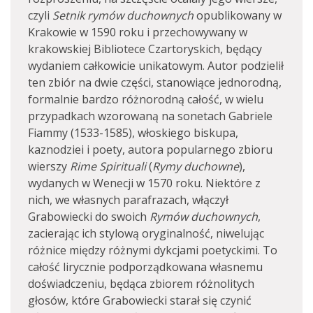
czyli
Setnik rymów duchownych
opublikowany w
Krakowie w 1590 roku i przechowywany w
krakowskiej Bibliotece Czartoryskich, będący
wydaniem całkowicie unikatowym. Autor podzielił
ten zbiór na dwie części, stanowiące jednorodną,
formalnie bardzo różnorodną całość, w wielu
przypadkach wzorowaną na sonetach Gabriele
Fiammy (1533-1585), włoskiego biskupa,
kaznodziei i poety, autora popularnego zbioru
wierszy
Rime Spirituali
(
Rymy duchowne
),
wydanych w Wenecji w 1570 roku. Niektóre z
nich, we własnych parafrazach, włączył
Grabowiecki do swoich
Rymów duchownych
,
zacierając ich stylową oryginalność, niwelując
różnice między różnymi dykcjami poetyckimi. To
całość lirycznie podporządkowana własnemu
doświadczeniu, będąca zbiorem różnolitych
głosów, które Grabowiecki starał się czynić