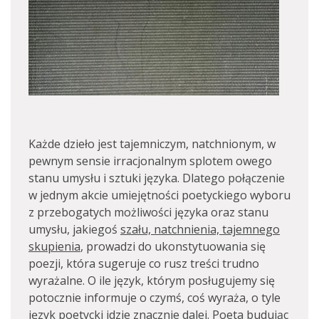
Każde dzieło jest tajemniczym, natchnionym, w
pewnym sensie irracjonalnym splotem owego
stanu umysłu i sztuki języka. Dlatego połączenie
w jednym akcie umiejętności poetyckiego wyboru
z przebogatych możliwości języka oraz stanu
umysłu, jakiegoś
szału, natchnienia, tajemnego
skupienia
, prowadzi do ukonstytuowania się
poezji, która sugeruje co rusz treści trudno
wyrażalne. O ile język, którym posługujemy się
potocznie informuje o czymś, coś wyraża, o tyle
język poetycki idzie znacznie dalej. Poeta budując