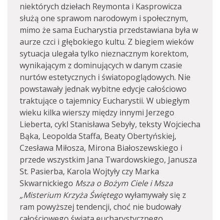
niektórych dziełach Reymonta i Kasprowicza
służą one sprawom narodowym i społecznym,
mimo że sama Eucharystia przedstawiana była w
aurze czci i głębokiego kultu. Z biegiem wieków
sytuacja ulegała tylko nieznacznym korektom,
wynikającym z dominujących w danym czasie
nurtów estetycznych i światopoglądowych. Nie
powstawały jednak wybitne edycje całościowo
traktujące o tajemnicy Eucharystii. W ubiegłym
wieku kilka wierszy między innymi Jerzego
Lieberta, cykl Stanisława Sebyły, teksty Wojciecha
Bąka, Leopolda Staffa, Beaty Obertyńskiej,
Czesława Miłosza, Mirona Białoszewskiego i
przede wszystkim Jana Twardowskiego, Janusza
St. Pasierba, Karola Wojtyły czy Marka
Skwarnickiego
Msza o Bożym Ciele i Msza
„Misterium Krzyża Świętego
wyłamywały się z
ram powyższej tendencji, choć nie budowały
całościowego świata eucharystycznego.