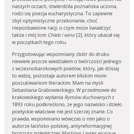
naszych oczach, stwierdziła poznańska uczona,
rodzi się poezja eucharystyczna. To zapewne
zbyt optymistyczne przekonanie, choć
niepozbawione racji, o czym może świadczyć
także i mój tom
Chleb i wino
[2], który ukazał się
w początkach tego roku.
Przygotowując wspomniany zbiór do druku
niewiele jeszcze wiedziałem o twórczości jednego
z wczesnobarokowych poetów, który, jak dzisiaj
to widzę, pozostaje autorem bliskim moim
poszukiwaniom literackim. Mam na myśli
Sebastiana Grabowieckiego. W przedmowie do
krakowskiego wydania
Rymów duchownych
z
1893 roku podkreślono, że jego nazwisko i dzieło
poetyckie właściwie nie jest szerzej znane. Co
prawda, wspominano wówczas o nim jako o
autorze łacińsko-polskiej, antyreformacyjnej
broszury polemicznej
Martinvs Lavter eiusque