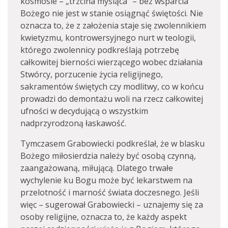
kosmosie – „trzcina myśląca” – bez wsparcia
Bożego nie jest w stanie osiągnąć świętości. Nie
oznacza to, że z założenia staje się zwolennikiem
kwietyzmu, kontrowersyjnego nurt w teologii,
którego zwolennicy podkreślają potrzebę
całkowitej bierności wierzącego wobec działania
Stwórcy, porzucenie życia religijnego,
sakramentów świętych czy modlitwy, co w końcu
prowadzi do demontażu woli na rzecz całkowitej
ufności w decydującą o wszystkim
nadprzyrodzoną łaskawość.
Tymczasem Grabowiecki podkreślał, że w blasku
Bożego miłosierdzia należy być osobą czynną,
zaangażowaną, miłującą. Dlatego trwałe
wychylenie ku Bogu może być lekarstwem na
przelotność i marność świata doczesnego. Jeśli
więc – sugerował Grabowiecki – uznajemy się za
osoby religijne, oznacza to, że każdy aspekt