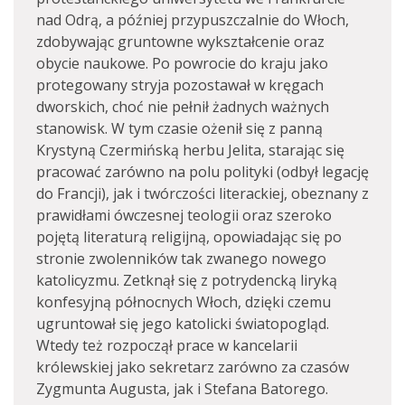
nad Odrą, a później przypuszczalnie do Włoch,
zdobywając gruntowne wykształcenie oraz
obycie naukowe. Po powrocie do kraju jako
protegowany stryja pozostawał w kręgach
dworskich, choć nie pełnił żadnych ważnych
stanowisk. W tym czasie ożenił się z panną
Krystyną Czermińską herbu Jelita, starając się
pracować zarówno na polu polityki (odbył legację
do Francji), jak i twórczości literackiej, obeznany z
prawidłami ówczesnej teologii oraz szeroko
pojętą literaturą religijną, opowiadając się po
stronie zwolenników tak zwanego nowego
katolicyzmu. Zetknął się z potrydencką liryką
konfesyjną północnych Włoch, dzięki czemu
ugruntował się jego katolicki światopogląd.
Wtedy też rozpoczął prace w kancelarii
królewskiej jako sekretarz zarówno za czasów
Zygmunta Augusta, jak i Stefana Batorego.