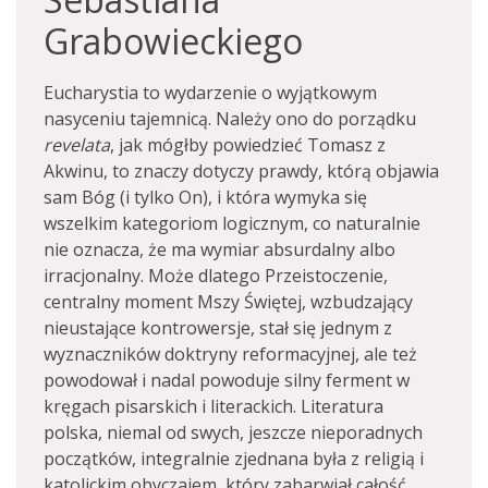
Grabowieckiego
Eucharystia to wydarzenie o wyjątkowym
nasyceniu tajemnicą. Należy ono do porządku
revelata
, jak mógłby powiedzieć Tomasz z
Akwinu, to znaczy dotyczy prawdy, którą objawia
sam Bóg (i tylko On), i która wymyka się
wszelkim kategoriom logicznym, co naturalnie
nie oznacza, że ma wymiar absurdalny albo
irracjonalny. Może dlatego Przeistoczenie,
centralny moment Mszy Świętej, wzbudzający
nieustające kontrowersje, stał się jednym z
wyznaczników doktryny reformacyjnej, ale też
powodował i nadal powoduje silny ferment w
kręgach pisarskich i literackich. Literatura
polska, niemal od swych, jeszcze nieporadnych
początków, integralnie zjednana była z religią i
katolickim obyczajem, który zabarwiał całość