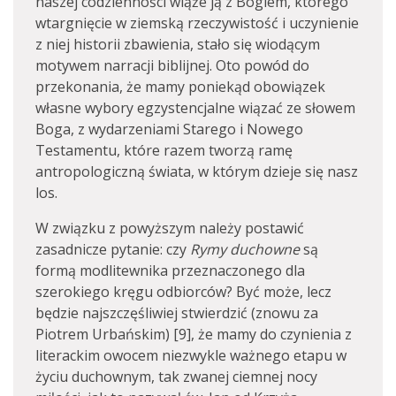
naszej codzienności wiąże ją z Bogiem, którego
wtargnięcie w ziemską rzeczywistość i uczynienie
z niej historii zbawienia, stało się wiodącym
motywem narracji biblijnej. Oto powód do
przekonania, że mamy poniekąd obowiązek
własne wybory egzystencjalne wiązać ze słowem
Boga, z wydarzeniami Starego i Nowego
Testamentu, które razem tworzą ramę
antropologiczną świata, w którym dzieje się nasz
los.
W związku z powyższym należy postawić
zasadnicze pytanie: czy
Rymy duchowne
są
formą modlitewnika przeznaczonego dla
szerokiego kręgu odbiorców? Być może, lecz
będzie najszczęśliwiej stwierdzić (znowu za
Piotrem Urbańskim) [9], że mamy do czynienia z
literackim owocem niezwykle ważnego etapu w
życiu duchownym, tak zwanej ciemnej nocy