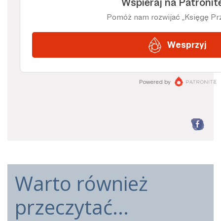
F
Warto również
przeczytać...