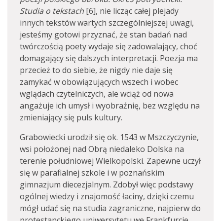
Studia o tekstach
[6], nie licząc całej plejady
innych tekstów wartych szczególniejszej uwagi,
jesteśmy gotowi przyznać, że stan badań nad
twórczością poety wydaje się zadowalający, choć
domagający się dalszych interpretacji. Poezja ma
przecież to do siebie, że nigdy nie daje się
zamykać w obowiązujących wszech i wobec
wglądach czytelniczych, ale wciąż od nowa
angażuje ich umysł i wyobraźnię, bez względu na
zmieniający się puls kultury.
Grabowiecki urodził się ok. 1543 w Mszczyczynie,
wsi położonej nad Obrą niedaleko Dolska na
terenie południowej Wielkopolski. Zapewne uczył
się w parafialnej szkole i w poznańskim
gimnazjum diecezjalnym. Zdobył więc podstawy
ogólnej wiedzy i znajomość łaciny, dzięki czemu
mógł udać się na studia zagraniczne, najpierw do
protestanckiego uniwersytetu we Frankfurcie