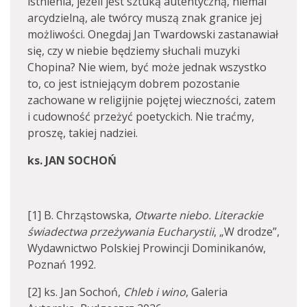
istnienia, jeżeli jest sztuką autentyczną, niemal
arcydzielną, ale twórcy muszą znak granice jej
możliwości. Onegdaj Jan Twardowski zastanawiał
się, czy w niebie będziemy słuchali muzyki
Chopina? Nie wiem, być może jednak wszystko
to, co jest istniejącym dobrem pozostanie
zachowane w religijnie pojętej wieczności, zatem
i cudowność przeżyć poetyckich. Nie traćmy,
proszę, takiej nadziei.
ks. JAN SOCHOŃ
[1] B. Chrząstowska,
Otwarte niebo. Literackie
świadectwa przeżywania Eucharystii
, „W drodze”,
Wydawnictwo Polskiej Prowincji Dominikanów,
Poznań 1992.
[2] ks. Jan Sochoń,
Chleb i wino
, Galeria