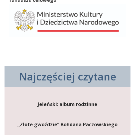
funduszu celowego
Najczęściej czytane
Jeleński: album rodzinne
„Złote gwoździe” Bohdana Paczowskiego