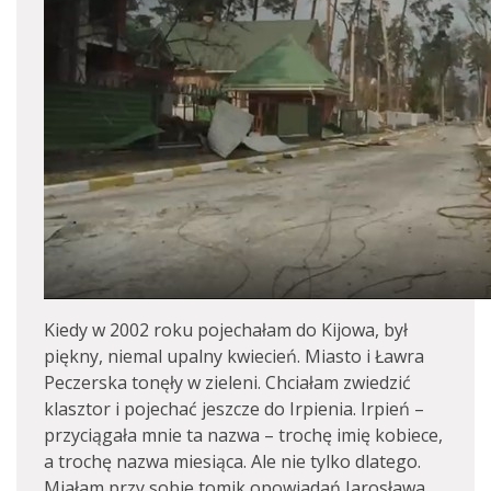
Kiedy w 2002 roku pojechałam do Kijowa, był
piękny, niemal upalny kwiecień. Miasto i Ławra
Peczerska tonęły w zieleni. Chciałam zwiedzić
klasztor i pojechać jeszcze do Irpienia. Irpień –
przyciągała mnie ta nazwa – trochę imię kobiece,
a trochę nazwa miesiąca. Ale nie tylko dlatego.
Miałam przy sobie tomik opowiadań Jarosława