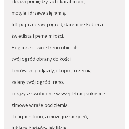
i krążą pomiędzy, ach, karabinami,
motyle i drzewa się łamią.
Idź poprzez swój ogród, daremnie kobieca,
świetlista i pełna miłości,
Bóg inne ci życie Ireno obiecał
twój ogród obrany do kości.
I mrówcze podjazdy, i kopce, i czernią
zalany twój ogród Ireno,
i drążysz swobodnie w swej letniej sukience
zimowe wiraże pod ziemią.
To irpień Irino, a może już sierpień,
już lecą bieżeńcy jak liście,