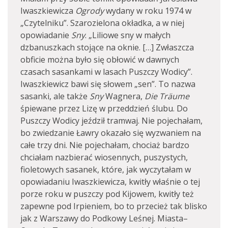
Iwaszkiewicza
Ogrody
wydany w roku 1974 w
„Czytelniku”. Szarozielona okładka, a w niej
opowiadanie
Sny
. „Liliowe sny w małych
dzbanuszkach stojące na oknie. […] Zwłaszcza
obficie można było się obłowić w dawnych
czasach sasankami w lasach Puszczy Wodicy”.
Iwaszkiewicz bawi się słowem „sen”. To nazwa
sasanki, ale także
Sny
Wagnera,
Die Träume
śpiewane przez Lizę w przeddzień ślubu. Do
Puszczy Wodicy jeździł tramwaj. Nie pojechałam,
bo zwiedzanie Ławry okazało się wyzwaniem na
całe trzy dni. Nie pojechałam, chociaż bardzo
chciałam nazbierać wiosennych, puszystych,
fioletowych sasanek, które, jak wyczytałam w
opowiadaniu Iwaszkiewicza, kwitły właśnie o tej
porze roku w puszczy pod Kijowem, kwitły też
zapewne pod Irpieniem, bo to przecież tak blisko
jak z Warszawy do Podkowy Leśnej. Miasta–