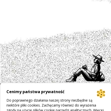
Cenimy państwa prywatność
Projekt strony
Bogumiła Płachecka
Do poprawnego działania naszej strony niezbędne są
Realizacja
© 2026 WEBOPCJA.pl
niektóre pliki cookies. Zachęcamy również do wyrażenia
Regulamin sklepu
|
Polityka prywatności
|
Pliki Cookies
zgody na użycie plików cookie narzędzi analitycznych. Więcej