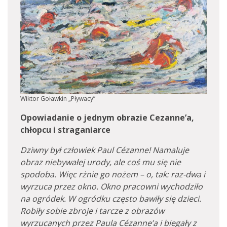
Wiktor Goławkin „Pływacy”
Opowiadanie o jednym obrazie Cezanne’a,
chłopcu i straganiarce
Dziwny był człowiek Paul Cézanne! Namaluje
obraz niebywałej urody, ale coś mu się nie
spodoba. Więc rżnie go nożem – o, tak: raz-dwa i
wyrzuca przez okno. Okno pracowni wychodziło
na ogródek. W ogródku często bawiły się dzieci.
Robiły sobie zbroje i tarcze z obrazów
wyrzucanych przez Paula Cézanne’a i biegały z