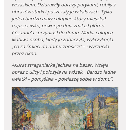
wrzaskiem. Dziurawiły obrazy patykami, robiły z
obrazów statki i puszczały je w kałużach. Tylko
jeden bardzo mały chłopiec, który mieszkał
naprzeciwko, pewnego dnia znalazł płótno
Cézanne’a i przyniósł do domu. Matka chłopca,
kłótliwa osoba, kiedy je zobaczyła, wykrzyknęła:
„co za śmieci do domu znosisz!” – i wyrzuciła
przez okno.
Akurat straganiarka jechała na bazar. Wzięła
obraz z ulicy i położyła na wózek. „Bardzo ładne
kwiatki – pomyślała – powieszę sobie w domu”.