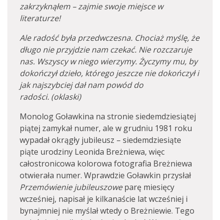
zakrzyknąłem – zajmie swoje miejsce w
literaturze!
Ale radość była przedwczesna. Chociaż myślę, że
długo nie przyjdzie nam czekać. Nie rozczaruje
nas. Wszyscy w niego wierzymy. Życzymy mu, by
dokończył dzieło, którego jeszcze nie dokończył i
jak najszybciej dał nam powód do
radości. (oklaski)
Monolog Goławkina na stronie siedemdziesiątej
piątej zamykał numer, ale w grudniu 1981 roku
wypadał okrągły jubileusz – siedemdziesiąte
piąte urodziny Leonida Breżniewa, więc
całostronicowa kolorowa fotografia Breżniewa
otwierała numer. Wprawdzie Goławkin przysłał
Przemówienie jubileuszowe
parę miesięcy
wcześniej, napisał je kilkanaście lat wcześniej i
bynajmniej nie myślał wtedy o Breżniewie. Tego