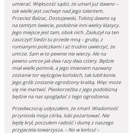
umierać. Większość sądzi, że umarł już dawno –
tak wielki jest zachwyt nad jego talentem.
Przecież Balzac, Dostojewski, Tołstoj dawno są
na tamtym świecie, podobnie inni wielcy klasycy.
Jego miejsce jest tam, obok nich. Zasłużył na ten
zaszczyt! Siedzi tu przede mną – gruby, z
rumianymi policzkami i aż trudno uwierzyć, że
umrze. Sam w to pewnie nie wierzy. Ale na
pewno umrze jak dwa razy dwa cztery. Będzie
miał wielki pomnik, a jego imieniem nazwany
zostanie tor wyścigów końskich, tak lubił konie.
Jego grób zostanie ogrodzony kratką. Więc może
się nie martwić. Płaskorzeźba z jego podobizną
będzie na nas spoglądać z tego ogrodzenia.
Przedwczoraj usłyszałem, że zmarł. Wiadomość
przyniosła moja córka, lubi pożartować. Nie
będę krył, poczułem radość i dumę z naszego
przyjaciela-towarzysza. – No w końcu! –