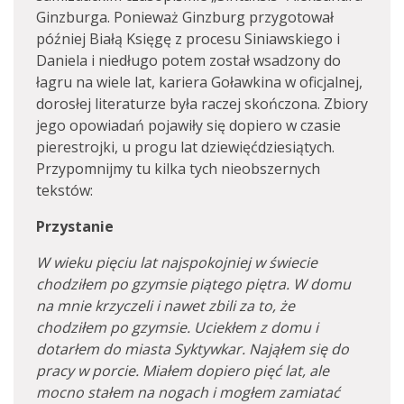
Ginzburga. Ponieważ Ginzburg przygotował
później Białą Księgę z procesu Siniawskiego i
Daniela i niedługo potem został wsadzony do
łagru na wiele lat, kariera Goławkina w oficjalnej,
dorosłej literaturze była raczej skończona. Zbiory
jego opowiadań pojawiły się dopiero w czasie
pierestrojki, u progu lat dziewięćdziesiątych.
Przypomnijmy tu kilka tych nieobszernych
tekstów:
Przystanie
W wieku pięciu lat najspokojniej w świecie
chodziłem po gzymsie piątego piętra. W domu
na mnie krzyczeli i nawet zbili za to, że
chodziłem po gzymsie. Uciekłem z domu i
dotarłem do miasta Syktywkar. Nająłem się do
pracy w porcie. Miałem dopiero pięć lat, ale
mocno stałem na nogach i mogłem zamiatać