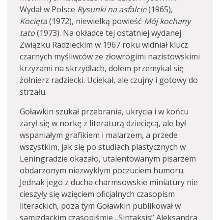
Wydał w Polsce
Rysunki na asfalcie
(1965),
Kocięta
(1972), niewielką powieść
Mój kochany
tato
(1973). Na okładce tej ostatniej wydanej
Związku Radzieckim w 1967 roku widniał klucz
czarnych myśliwców ze złowrogimi nazistowskimi
krzyżami na skrzydłach, dołem przemykał się
żołnierz radziecki. Uciekał, ale czujny i gotowy do
strzału.
Goławkin szukał przebrania, ukrycia i w końcu
zarył się w norkę z literaturą dziecięcą, ale był
wspaniałym grafikiem i malarzem, a przede
wszystkim, jak się po studiach plastycznych w
Leningradzie okazało, utalentowanym pisarzem
obdarzonym niezwykłym poczuciem humoru.
Jednak jego z ducha charmsowskie miniatury nie
cieszyły się wzięciem oficjalnych czasopism
literackich, poza tym Goławkin publikował w
samizdackim czasopiśmie „Sintaksis” Aleksandra