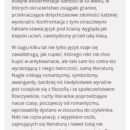
kolejne eksterminacje ludności w XX wieku, w
których okrucieństwo osiągało granice,
przekraczające dotychczasowe zdolności ludzkiej
wyobraźni. Konfrontacja z tymi straszliwymi
faktami stawia język pod ścianą: wygląda jak
kiepski uczeń, zawstydzony przed całą klasą.
W ciągu kilku lat nie tylko język staje się
zawalidrogą, jak rupieć, którego nikt nie chce
kupić w antykwariacie, ale taki sam los czeka też
wyrastającą z niego twórczość, samą literaturę.
Nagle znikają romantyzmy, symbolizmy,
awangardy, bardziej niż kiedykolwiek wyraźne
jest rozejście się z filozofią i ze społeczeństwem.
Rzeczywiście, ruchy literackie poprzedzające
nasze czasy, począwszy od romantyzmu,
wprowadziły dystans w stosunku do czytelnika.
Nikt nie czyta poezji, z wyjątkiem osób,
zajmujących się literaturą i nawet tutaj nie