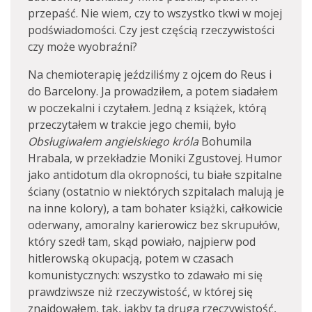
przepaść. Nie wiem, czy to wszystko tkwi w mojej
podświadomości. Czy jest częścią rzeczywistości
czy może wyobraźni?
Na chemioterapię jeździliśmy z ojcem do Reus i
do Barcelony. Ja prowadziłem, a potem siadałem
w poczekalni i czytałem. Jedną z książek, którą
przeczytałem w trakcie jego chemii, było
Obsługiwałem angielskiego króla
Bohumila
Hrabala, w przekładzie Moniki Zgustovej. Humor
jako antidotum dla okropności, tu białe szpitalne
ściany (ostatnio w niektórych szpitalach malują je
na inne kolory), a tam bohater książki, całkowicie
oderwany, amoralny karierowicz bez skrupułów,
który szedł tam, skąd powiało, najpierw pod
hitlerowską okupacją, potem w czasach
komunistycznych: wszystko to zdawało mi się
prawdziwsze niż rzeczywistość, w której się
znajdowałem, tak, jakby ta druga rzeczywistość,