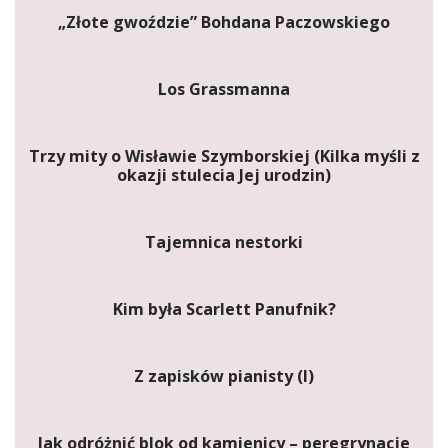
„Złote gwoździe” Bohdana Paczowskiego
Los Grassmanna
Trzy mity o Wisławie Szymborskiej (Kilka myśli z
okazji stulecia Jej urodzin)
Tajemnica nestorki
Kim była Scarlett Panufnik?
Z zapisków pianisty (I)
Jak odróżnić blok od kamienicy – peregrynacje