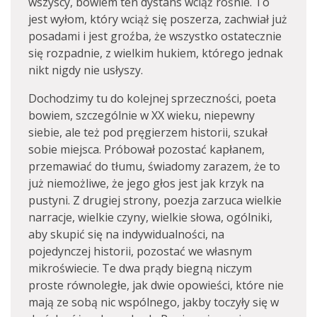
wszyscy, bowiem ten dystans wciąż rośnie. To
jest wyłom, który wciąż się poszerza, zachwiał już
posadami i jest groźba, że wszystko ostatecznie
się rozpadnie, z wielkim hukiem, którego jednak
nikt nigdy nie usłyszy.
Dochodzimy tu do kolejnej sprzeczności, poeta
bowiem, szczególnie w XX wieku, niepewny
siebie, ale też pod pręgierzem historii, szukał
sobie miejsca. Próbował pozostać kapłanem,
przemawiać do tłumu, świadomy zarazem, że to
już niemożliwe, że jego głos jest jak krzyk na
pustyni. Z drugiej strony, poezja zarzuca wielkie
narracje, wielkie czyny, wielkie słowa, ogólniki,
aby skupić się na indywidualności, na
pojedynczej historii, pozostać we własnym
mikroświecie. Te dwa prądy biegną niczym
proste równoległe, jak dwie opowieści, które nie
mają ze sobą nic wspólnego, jakby toczyły się w