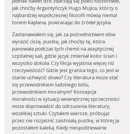
Jednak nawet dziś zdarzają się poeci-filozofowie,
jak choćby Argentyńczyk Hugo Mujica, którzy o
najbardziej współczesnej filozofii mówią niemal
tonem kapłana, powracając do źródeł języka.
Zastanawiałem się, jak za pośrednictwem słów
wyrazić ciszę, pustkę, jak choćby tę, która
panowała podczas tych chemii na aseptycznej
szpitalnej sali, gdzie język zmieniał kolor ścian i
wszystko dokoła. Czy fikcja wyjaśnia więcej niż
rzeczywistość? Gdzie jest granica tego, co jest w
stanie uchwycić słowo? Czy literatura może stać
się przewodnikiem ludzkiego bólu,
przewodnikiem moralnym? Koncepcja
moralności w sytuacji wewnętrznej sprzeczności
może doprowadzić do odrzucenia literatury,
wszelkiej sztuki. Czytałem wiersze, próbując
przez nie rozjaśnić zaistniałą pustkę, w której ja
pozostałem kaleką. Kiedy niespodziewanie