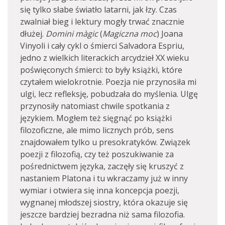
się tylko słabe światło latarni, jak łzy. Czas
zwalniał bieg i lektury mogły trwać znacznie
dłużej.
Domini màgic
(
Magiczna moc
) Joana
Vinyoli i cały cykl o śmierci Salvadora Espriu,
jedno z wielkich literackich arcydzieł XX wieku
poświęconych śmierci: to były książki, które
czytałem wielokrotnie. Poezja nie przynosiła mi
ulgi, lecz refleksję, pobudzała do myślenia. Ulgę
przynosiły natomiast chwile spotkania z
językiem. Mogłem też sięgnąć po książki
filozoficzne, ale mimo licznych prób, sens
znajdowałem tylko u presokratyków. Związek
poezji z filozofią, czy też poszukiwanie za
pośrednictwem języka, zaczęły się kruszyć z
nastaniem Platona i tu wkraczamy już w inny
wymiar i otwiera się inna koncepcja poezji,
wygnanej młodszej siostry, która okazuje się
jeszcze bardziej bezradna niż sama filozofia.