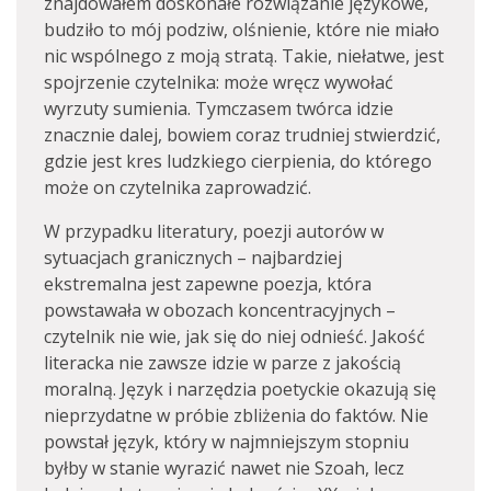
znajdowałem doskonałe rozwiązanie językowe,
budziło to mój podziw, olśnienie, które nie miało
nic wspólnego z moją stratą. Takie, niełatwe, jest
spojrzenie czytelnika: może wręcz wywołać
wyrzuty sumienia. Tymczasem twórca idzie
znacznie dalej, bowiem coraz trudniej stwierdzić,
gdzie jest kres ludzkiego cierpienia, do którego
może on czytelnika zaprowadzić.
W przypadku literatury, poezji autorów w
sytuacjach granicznych – najbardziej
ekstremalna jest zapewne poezja, która
powstawała w obozach koncentracyjnych –
czytelnik nie wie, jak się do niej odnieść. Jakość
literacka nie zawsze idzie w parze z jakością
moralną. Język i narzędzia poetyckie okazują się
nieprzydatne w próbie zbliżenia do faktów. Nie
powstał język, który w najmniejszym stopniu
byłby w stanie wyrazić nawet nie Szoah, lecz