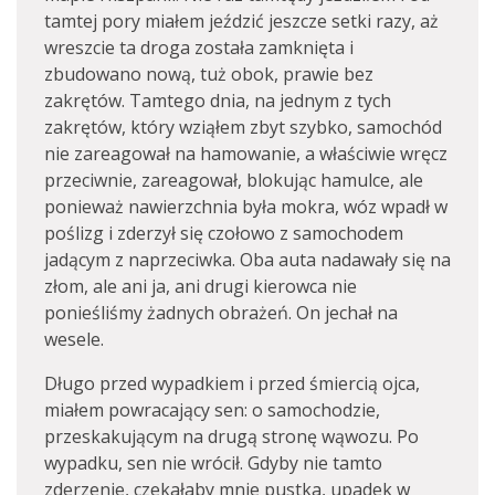
tamtej pory miałem jeździć jeszcze setki razy, aż
wreszcie ta droga została zamknięta i
zbudowano nową, tuż obok, prawie bez
zakrętów. Tamtego dnia, na jednym z tych
zakrętów, który wziąłem zbyt szybko, samochód
nie zareagował na hamowanie, a właściwie wręcz
przeciwnie, zareagował, blokując hamulce, ale
ponieważ nawierzchnia była mokra, wóz wpadł w
poślizg i zderzył się czołowo z samochodem
jadącym z naprzeciwka. Oba auta nadawały się na
złom, ale ani ja, ani drugi kierowca nie
ponieśliśmy żadnych obrażeń. On jechał na
wesele.
Długo przed wypadkiem i przed śmiercią ojca,
miałem powracający sen: o samochodzie,
przeskakującym na drugą stronę wąwozu. Po
wypadku, sen nie wrócił. Gdyby nie tamto
zderzenie, czekałaby mnie pustka, upadek w