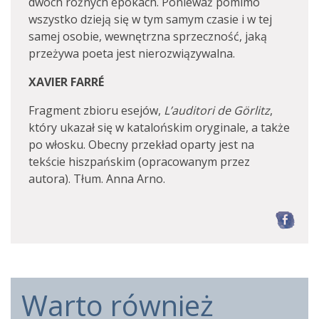
dwóch różnych epokach. Ponieważ pomimo
wszystko dzieją się w tym samym czasie i w tej
samej osobie, wewnętrzna sprzeczność, jaką
przeżywa poeta jest nierozwiązywalna.
XAVIER FARRÉ
Fragment zbioru esejów,
L’auditori de Görlitz
,
który ukazał się w katalońskim oryginale, a także
po włosku. Obecny przekład oparty jest na
tekście hiszpańskim (opracowanym przez
autora). Tłum. Anna Arno.
F
Warto również