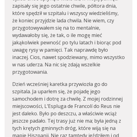
zapisały się jego ostatnie chwile, półtora dnia,
które spędził w szpitalu i wszyscy wiedzieliśmy,
że koniec przyjdzie lada chwila. Nie wiem, czy
przygotowywałem się na to mentalnie,
wydawałoby się, że tak, o ile mogę mieć
jakąkolwiek pewność po tylu latach i biorąc pod
uwagę rysy w pamięci. Tak naprawdę było
inaczej. Cios, nawet spodziewany, mimo wszystko
w nas uderza. Na nic się zdają wszelkie
przygotowania.
Dzień wcześniej karetka przywiozła go do
szpitala. Ja uparłem się, że pojadę jego
samochodem i dotrę za chwilę. Z mojej rodzinnej
miejscowości, L’Espluga de Francolí do Reus nie
jest daleko. Było po deszczu, a właściwie wciąż
jeszcze padało. Tej trasy już nie ma; była jedną z
tych krętych gminnych dróg, które wiją się na
mapie Hiszpanii. Nie raz tamtędy jeździłem i od