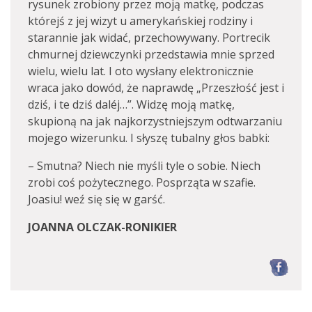
rysunek zrobiony przez moją matkę, podczas
którejś z jej wizyt u amerykańskiej rodziny i
starannie jak widać, przechowywany. Portrecik
chmurnej dziewczynki przedstawia mnie sprzed
wielu, wielu lat. I oto wysłany elektronicznie
wraca jako dowód, że naprawdę „Przeszłość jest i
dziś, i te dziś daléj…”. Widzę moją matkę,
skupioną na jak najkorzystniejszym odtwarzaniu
mojego wizerunku. I słyszę tubalny głos babki:
– Smutna? Niech nie myśli tyle o sobie. Niech
zrobi coś pożytecznego. Posprząta w szafie.
Joasiu! weź się się w garść.
JOANNA OLCZAK-RONIKIER
F