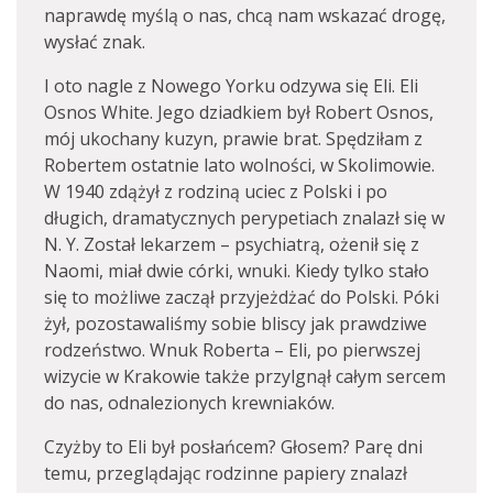
naprawdę myślą o nas, chcą nam wskazać drogę,
wysłać znak.
I oto nagle z Nowego Yorku odzywa się Eli. Eli
Osnos White. Jego dziadkiem był Robert Osnos,
mój ukochany kuzyn, prawie brat. Spędziłam z
Robertem ostatnie lato wolności, w Skolimowie.
W 1940 zdążył z rodziną uciec z Polski i po
długich, dramatycznych perypetiach znalazł się w
N. Y. Został lekarzem – psychiatrą, ożenił się z
Naomi, miał dwie córki, wnuki. Kiedy tylko stało
się to możliwe zaczął przyjeżdżać do Polski. Póki
żył, pozostawaliśmy sobie bliscy jak prawdziwe
rodzeństwo. Wnuk Roberta – Eli, po pierwszej
wizycie w Krakowie także przylgnął całym sercem
do nas, odnalezionych krewniaków.
Czyżby to Eli był posłańcem? Głosem? Parę dni
temu, przeglądając rodzinne papiery znalazł