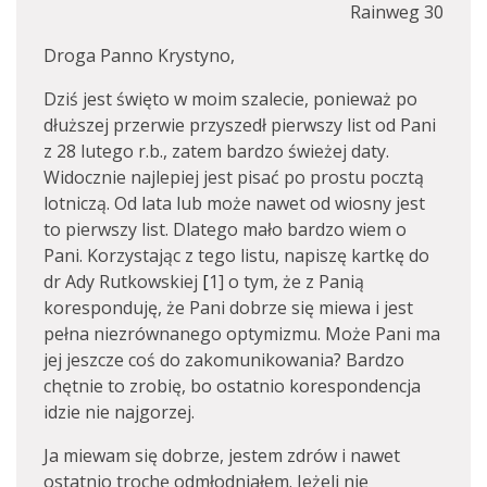
Rainweg 30
Droga Panno Krystyno,
Dziś jest święto w moim szalecie, ponieważ po
dłuższej przerwie przyszedł pierwszy list od Pani
z 28 lutego r.b., zatem bardzo świeżej daty.
Widocznie najlepiej jest pisać po prostu pocztą
lotniczą. Od lata lub może nawet od wiosny jest
to pierwszy list. Dlatego mało bardzo wiem o
Pani. Korzystając z tego listu, napiszę kartkę do
dr Ady Rutkowskiej
[
1] o tym, że z Panią
koresponduję, że Pani dobrze się miewa i jest
pełna niezrównanego optymizmu. Może Pani ma
jej jeszcze coś do zakomunikowania? Bardzo
chętnie to zrobię, bo ostatnio korespondencja
idzie nie najgorzej.
Ja miewam się dobrze, jestem zdrów i nawet
ostatnio trochę odmłodniałem. Jeżeli nie