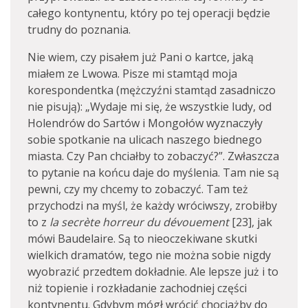
całego kontynentu, który po tej operacji będzie
trudny do poznania.
Nie wiem, czy pisałem już Pani o kartce, jaką
miałem ze Lwowa. Pisze mi stamtąd moja
korespondentka (mężczyźni stamtąd zasadniczo
nie pisują): „Wydaje mi się, że wszystkie ludy, od
Holendrów do Sartów i Mongołów wyznaczyły
sobie spotkanie na ulicach naszego biednego
miasta. Czy Pan chciałby to zobaczyć?”. Zwłaszcza
to pytanie na końcu daje do myślenia. Tam nie są
pewni, czy my chcemy to zobaczyć. Tam też
przychodzi na myśl, że każdy wróciwszy, zrobiłby
to z
la secrète horreur du dévouement
[23], jak
mówi Baudelaire. Są to nieoczekiwane skutki
wielkich dramatów, tego nie można sobie nigdy
wyobrazić przedtem dokładnie. Ale lepsze już i to
niż topienie i rozkładanie zachodniej części
kontynentu. Gdybym mógł wrócić chociażby do