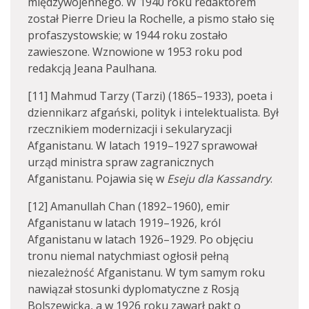
międzywojennego. W 1940 roku redaktorem
został Pierre Drieu la Rochelle, a pismo stało się
profaszystowskie; w 1944 roku zostało
zawieszone. Wznowione w 1953 roku pod
redakcją Jeana Paulhana.
[11] Mahmud Tarzy (Tarzi) (1865–1933), poeta i
dziennikarz afgański, polityk i intelektualista. Był
rzecznikiem modernizacji i sekularyzacji
Afganistanu. W latach 1919–1927 sprawował
urząd ministra spraw zagranicznych
Afganistanu. Pojawia się w
Eseju dla Kassandry
.
[12] Amanullah Chan (1892–1960), emir
Afganistanu w latach 1919–1926, król
Afganistanu w latach 1926–1929. Po objęciu
tronu niemal natychmiast ogłosił pełną
niezależność Afganistanu. W tym samym roku
nawiązał stosunki dyplomatyczne z Rosją
Bolszewicką, a w 1926 roku zawarł pakt o