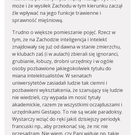
może i że wysiłek Zachodu w tym kierunku zaczął
źle wpływać na jego funkcje trawienne i
sprawność mięśniową.
Trudno o większe pomieszanie pojęć. Rzecz w
tym, że na Zachodzie inteligencja i intelekt
znajdowały się już od dawna w stanie zmierzchu,
w klubach zaś (i w aulach) zbierali się ignoranci,
grubianie, łobuzy, drobni urzędnicy i w ogóle
osoby pozbawione jakiegokolwiek tytułu do
miana intelektualistów. W senatach
uniwersytetów zasiadali ludzie tak ciemni i
pozbawieni wykształcenia, że szanujący się ludzie
nie wiedzieli, czy wypada im nosić tytuły
akademickie, razem ze wszystkimi oczajduszami i
urzędnikami Gestapo. To nie są wcale paradoksy.
Wystarczy wziąć do ręki jakiś dzisiejszy periodyk
francuski np., aby przekonać się, że nic nie
przesadzam. Nie wiem, czy Pani widuje np. takie