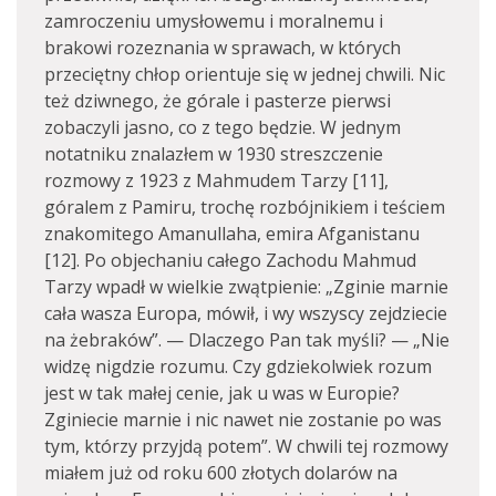
zamroczeniu umysłowemu i moralnemu i
brakowi rozeznania w sprawach, w których
przeciętny chłop orientuje się w jednej chwili. Nic
też dziwnego, że górale i pasterze pierwsi
zobaczyli jasno, co z tego będzie. W jednym
notatniku znalazłem w 1930 streszczenie
rozmowy z 1923 z Mahmudem Tarzy [11],
góralem z Pamiru, trochę rozbójnikiem i teściem
znakomitego Amanullaha, emira Afganistanu
[12]. Po objechaniu całego Zachodu Mahmud
Tarzy wpadł w wielkie zwątpienie: „Zginie marnie
cała wasza Europa, mówił, i wy wszyscy zejdziecie
na żebraków”. — Dlaczego Pan tak myśli? — „Nie
widzę nigdzie rozumu. Czy gdziekolwiek rozum
jest w tak małej cenie, jak u was w Europie?
Zginiecie marnie i nic nawet nie zostanie po was
tym, którzy przyjdą potem”. W chwili tej rozmowy
miałem już od roku 600 złotych dolarów na