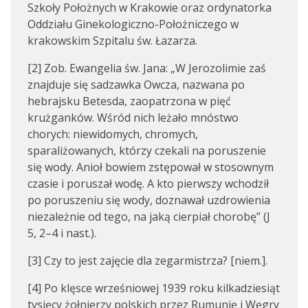
Szkoły Położnych w Krakowie oraz ordynatorka
Oddziału Ginekologiczno-Położniczego w
krakowskim Szpitalu św. Łazarza.
[2] Zob. Ewangelia św. Jana: „W Jerozolimie zaś
znajduje się sadzawka Owcza, nazwana po
hebrajsku Betesda, zaopatrzona w pięć
krużganków. Wśród nich leżało mnóstwo
chorych: niewidomych, chromych,
sparaliżowanych, którzy czekali na poruszenie
się wody. Anioł bowiem zstępował w stosownym
czasie i poruszał wodę. A kto pierwszy wchodził
po poruszeniu się wody, doznawał uzdrowienia
niezależnie od tego, na jaką cierpiał chorobę” (J
5, 2–4 i nast.).
[3] Czy to jest zajęcie dla zegarmistrza? [niem.].
[4] Po klęsce wrześniowej 1939 roku kilkadziesiąt
tysięcy żołnierzy polskich przez Rumunię i Węgry