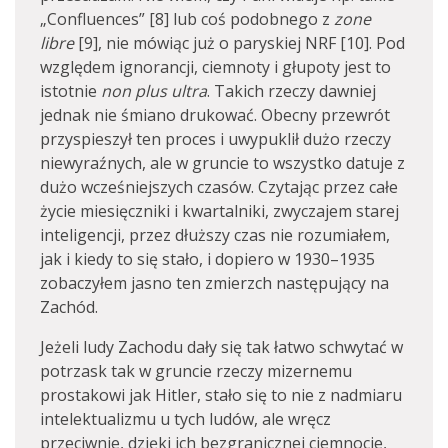
„Confluences” [8] lub coś podobnego z
zone
libre
[9], nie mówiąc już o paryskiej NRF [10]. Pod
względem ignorancji, ciemnoty i głupoty jest to
istotnie
non plus ultra
. Takich rzeczy dawniej
jednak nie śmiano drukować. Obecny przewrót
przyspieszył ten proces i uwy­puklił dużo rzeczy
niewyraźnych, ale w gruncie to wszystko datuje z
dużo wcześniejszych czasów. Czytając przez całe
życie miesięczniki i kwartalniki, zwyczajem starej
inteli­gencji, przez dłuższy czas nie rozumiałem,
jak i kiedy to się stało, i dopiero w 1930–1935
zobaczyłem jasno ten zmierzch następujący na
Zachód.
Jeżeli ludy Zachodu dały się tak łatwo schwytać w
potrzask tak w gruncie rzeczy mizernemu
prostakowi jak Hitler, stało się to nie z nadmiaru
intelektualizmu u tych lu­dów, ale wręcz
przeciwnie, dzięki ich bezgranicznej ciemnocie,