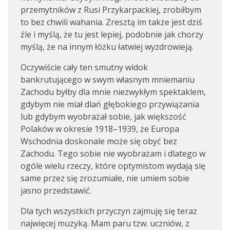
przemytników z Rusi Przykarpackiej, zrobiłbym
to bez chwili wahania. Zresztą im także jest dziś
źle i myślą, że tu jest lepiej, podobnie jak chorzy
myślą, że na innym łóżku łatwiej wyzdrowieją.
Oczywiście cały ten smutny widok
bankrutującego w swym własnym mniemaniu
Zachodu byłby dla mnie niezwykłym spektaklem,
gdybym nie miał dlań głębokiego przywiązania
lub gdybym wyobrażał sobie, jak większość
Polaków w okresie 1918–1939, że Europa
Wschodnia doskonale może się obyć bez
Zachodu. Tego sobie nie wyobrażam i dlatego w
ogóle wielu rzeczy, które optymistom wydają się
same przez się zrozumiałe, nie umiem sobie
jasno przedstawić.
Dla tych wszystkich przyczyn zajmuję się teraz
najwięcej muzyką. Mam paru tzw. uczniów, z