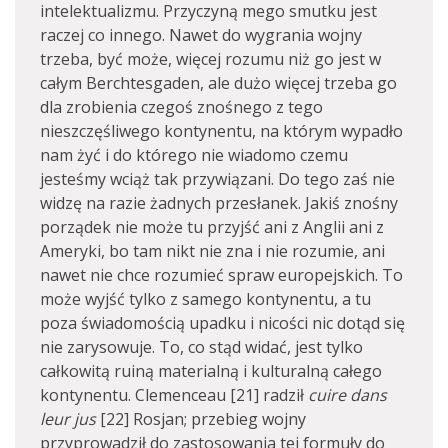
intelektualizmu. Przyczyną mego smutku jest
raczej co innego. Nawet do wygrania wojny
trzeba, być może, więcej rozumu niż go jest w
całym Berchtesgaden, ale dużo więcej trzeba go
dla zrobienia czegoś znośnego z tego
nieszczęśliwego kontynentu, na którym wypadło
nam żyć i do którego nie wiadomo czemu
jesteśmy wciąż tak przywiązani. Do tego zaś nie
widzę na razie żadnych przesłanek. Jakiś znośny
porządek nie może tu przyjść ani z Anglii ani z
Ameryki, bo tam nikt nie zna i nie rozumie, ani
nawet nie chce rozumieć spraw europejskich. To
może wyjść tylko z samego kontynentu, a tu
poza świadomością upadku i nicości nic dotąd się
nie zarysowuje. To, co stąd widać, jest tylko
całkowitą ruiną materialną i kulturalną całego
kontynentu. Clemenceau [21] radził
cuire dans
leur jus
[22] Rosjan; przebieg wojny
przyprowadził do zastosowania tej formuły do