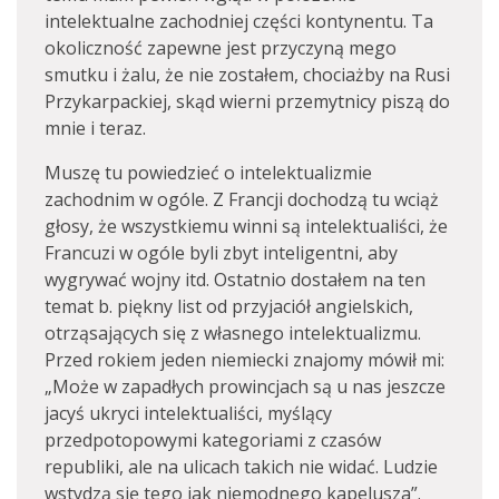
intelektualne zachodniej części kontynentu. Ta
okoliczność zapewne jest przyczyną mego
smutku i żalu, że nie zostałem, chociażby na Rusi
Przykarpackiej, skąd wierni przemytnicy piszą do
mnie i teraz.
Muszę tu powiedzieć o intelektualizmie
zachodnim w ogóle. Z Francji dochodzą tu wciąż
głosy, że wszystkiemu winni są intelektualiści, że
Francuzi w ogóle byli zbyt inteligentni, aby
wygrywać wojny itd. Ostatnio dostałem na ten
temat b. piękny list od przyjaciół angielskich,
otrząsających się z własnego intelektualizmu.
Przed rokiem jeden niemiecki znajomy mówił mi:
„Może w zapadłych prowincjach są u nas jeszcze
jacyś ukryci intelektualiści, myślący
przedpotopowymi kategoriami z czasów
republiki, ale na ulicach takich nie widać. Ludzie
wstydzą się tego jak niemodnego kapelusza”.