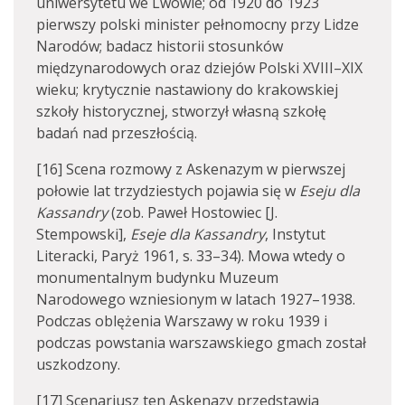
uniwersytetu we Lwowie; od 1920 do 1923
pierwszy polski minister pełnomocny przy Lidze
Narodów; badacz historii stosunków
międzynarodowych oraz dziejów Polski XVIII–XIX
wieku; krytycznie nastawiony do krakowskiej
szkoły historycznej, stworzył własną szkołę
badań nad przeszłością.
[16] Scena rozmowy z Askenazym w pierwszej
połowie lat trzydziestych pojawia się w
Eseju dla
Kassandry
(zob. Paweł Hostowiec [J.
Stempowski],
Eseje dla Kassandry
, Instytut
Literacki, Paryż 1961, s. 33–34). Mowa wtedy o
monumentalnym budynku Muzeum
Narodowego wzniesionym w latach 1927–1938.
Podczas oblężenia Warszawy w roku 1939 i
podczas powstania warszawskiego gmach został
uszkodzony.
[17] Scenariusz ten Askenazy przedstawia