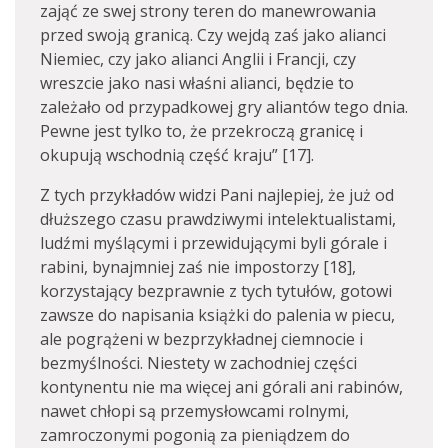
zająć ze swej strony teren do manewrowania
przed swoją granicą. Czy wejdą zaś jako alianci
Niemiec, czy jako alianci Anglii i Francji, czy
wreszcie jako nasi właśni alianci, będzie to
zależało od przypadkowej gry aliantów tego dnia.
Pewne jest tylko to, że przekroczą granicę i
okupują wschodnią część kraju” [17].
Z tych przykładów widzi Pani najlepiej, że już od
dłuższego czasu prawdziwymi intelektualistami,
ludźmi myślącymi i przewidującymi byli górale i
rabini, bynajmniej zaś nie impostorzy [18],
korzystający bezprawnie z tych tytułów, gotowi
zawsze do napisania książki do palenia w piecu,
ale pogrążeni w bezprzykładnej ciemnocie i
bezmyślności. Niestety w zachodniej części
kontynentu nie ma więcej ani górali ani rabinów,
nawet chłopi są przemysłowcami rolnymi,
zamroczonymi pogonią za pieniądzem do