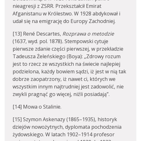
nieagresji z ZSRR. Przekształcił Emirat
Afganistanu w Królestwo. W 1928 abdykował i
udał się na emigrację do Europy Zachodniej.
[13] René Descartes,
Rozprawa o metodzie
(1637, wyd. pol. 1878)
.
Stempowski cytuje
pierwsze zdanie części pierwszej, w przekładzie
Tadeusza Żeleńskiego (Boya): „Zdrowy rozum
jest to rzecz ze wszystkich na świecie najlepiej
podzielona, każdy bowiem sądzi, iż jest w nią tak
dobrze zaopatrzony, iż nawet ci, których we
wszystkim innym najtrudniej jest zadowolić, nie
zwykli pragnąć go więcej, niźli posiadają”.
[14] Mowa o Stalinie.
[15] Szymon Askenazy (1865–1935), historyk
dziejów nowożytnych, dyplomata pochodzenia
żydowskiego. W latach 1902–1914 profesor