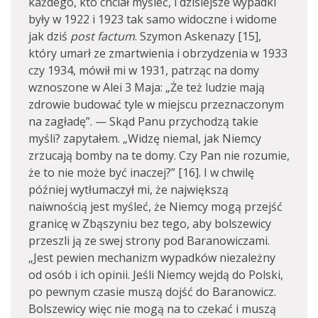
każdego, kto chciał myśleć, i dzisiejsze wypadki
były w 1922 i 1923 tak samo widoczne i widome
jak dziś
post factum
. Szymon Askenazy [15],
który umarł ze zmartwienia i obrzydzenia w 1933
czy 1934, mówił mi w 1931, patrząc na domy
wznoszone w Alei 3 Maja: „Że też ludzie mają
zdrowie budować tyle w miejscu przeznaczonym
na zagładę”. — Skąd Panu przychodzą takie
myśli? zapytałem. „Widzę niemal, jak Niemcy
zrzucają bomby na te domy. Czy Pan nie rozumie,
że to nie może być inaczej?” [16]. I w chwilę
później wytłumaczył mi, że największą
naiwnością jest myśleć, że Niemcy mogą przejść
granicę w Zbąszyniu bez tego, aby bolszewicy
przeszli ją ze swej strony pod Baranowiczami.
„Jest pewien mechanizm wypadków niezależny
od osób i ich opinii. Jeśli Niemcy wejdą do Polski,
po pewnym czasie muszą dojść do Baranowicz.
Bolszewicy więc nie mogą na to czekać i muszą