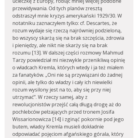
ucieczkę z Europy, robiąc mniej więcej podobne
przewidywania. Od tych planów zresztą
odstraszył mnie kryzys amerykański 1929/30. W
notatniku zaznaczyłem tylko: cf. Descartes, że
rozum wydaje się rzeczą naj­równiej podzieloną,
bo wszyscy skarżą się na brak szczęścia, zdrowia
i pieniędzy, ale nikt nie skarży się na brak
rozumu [13]. W dalszej części rozmowy Mahmud
Tarzy powiedział mi niezwykle przenikliwą opinię
o władcach Kremla, których wtedy i ja też miałem
za fanatyków. „Oni nie są przywiązani do żadnej
opinii, ale tylko do władzy i cały ich niewielki
rozum wysilony jest na to, aby się przy niej
utrzymać”. W rzeczy samej, aby z
rewolucjonistów przejść całą długą drogę aż do
pochlebców pełzających przed tronem Josifa
Wissarionowicza [14] i zginąć pokornie pod jego
butem, władcy Kremla musieli dokładnie
odpowiadać pojęciom afgańskiego górala, który