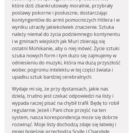
które dziś zbankrutowały moralnie, przybrały
postawy pokorne i posłuszne, dostarczając
kontyngentów do armii pomocniczych Hitlera i w
wyniku utraciły jakiekolwiek znaczenie. Sztuka
należy niemal do życia podziemnego kontynentu
i w gminach wiejskich jak Muri zbierają się
ostatni Mohikanie, aby o niej mówić. Życie sztuki
szuka nowych form i tym dużo się zajmujemy w
odniesieniu do muzyki, która ma dużą przyszłość
wobec pogromu intelektu w tej części świata i
upadku sztuk bardziej cerebralnych.
Wydaje mi się, że przy dystansach, jakie nas
dzielą, trudno jest czekać odpowiedzi na listy i
wypada raczej pisać na chybił trafił. Będę to robił
regularnie. Jeżeli i Pani chce przejść na ten
system, nasza korespondencja może się dobrze
rozwinąć. Moje listy dochodzą zdaje się łatwiej i
mniej boleśnie przechodzą Scyllę i Charybdę