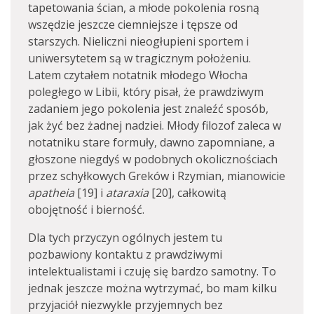
tapetowania ścian, a młode pokolenia rosną
wszędzie jeszcze ciemniejsze i tępsze od
starszych. Nieliczni nieogłupieni sportem i
uniwersytetem są w tragicznym położeniu.
Latem czytałem notatnik młodego Włocha
poległego w Libii, który pisał, że prawdziwym
zadaniem jego pokolenia jest znaleźć sposób,
jak żyć bez żadnej nadziei. Młody filozof zaleca w
notatniku stare formuły, dawno zapomniane, a
głoszone niegdyś w podobnych okolicznościach
przez schyłkowych Greków i Rzymian, mianowicie
apatheia
[19] i
ataraxia
[20], całkowitą
obojętność i bierność.
Dla tych przyczyn ogólnych jestem tu
pozbawiony kontaktu z prawdziwymi
intelektualistami i czuję się bardzo samotny. To
jednak jeszcze można wytrzymać, bo mam kilku
przyjaciół niezwykle przyjemnych bez