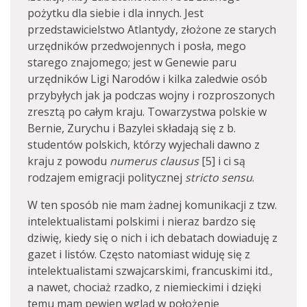
pożytku dla siebie i dla innych. Jest
przedstawicielstwo Atlantydy, złożone ze starych
urzędników przedwojennych i posła, mego
starego znajomego; jest w Genewie paru
urzędników Ligi Narodów i kilka zaledwie osób
przybyłych jak ja podczas wojny i rozproszonych
zresztą po całym kraju. Towarzystwa polskie w
Bernie, Zurychu i Bazylei składają się z b.
studentów polskich, którzy wyjechali dawno z
kraju z powodu
numerus clausus
[5] i ci są
rodzajem emigracji politycznej
stricto sensu
.
W ten sposób nie mam żadnej komunikacji z tzw.
intelektualistami polskimi i nieraz bardzo się
dziwię, kiedy się o nich i ich debatach dowiaduję z
gazet i listów. Często na­tomiast widuję się z
intelektualistami szwajcarskimi, francuskimi itd.,
a nawet, chociaż rzadko, z niemieckimi i dzięki
temu mam pewien wgląd w położenie