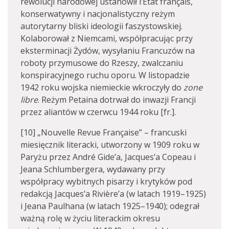
rewolucji narodowej ustanowił l’État français,
konserwatywny i nacjonalistyczny reżym
autorytarny bliski ideologii faszystowskiej.
Kolaborował z Niemcami, współpracując przy
eksterminacji Żydów, wysyłaniu Francuzów na
roboty przymusowe do Rzeszy, zwalczaniu
konspiracyjnego ruchu oporu. W listopadzie
1942 roku wojska niemieckie wkroczyły do
zone
libre
. Reżym Petaina dotrwał do inwazji Francji
przez aliantów w czerwcu 1944 roku [fr.].
[10] „Nouvelle Revue Française” – francuski
miesięcznik literacki, utworzony w 1909 roku w
Paryżu przez André Gide’a, Jacques’a Copeau i
Jeana Schlumbergera, wydawany przy
współpracy wybitnych pisarzy i krytyków pod
redakcją Jacques’a Rivière’a (w latach 1919–1925)
i Jeana Paulhana (w latach 1925–1940); odegrał
ważną rolę w życiu literackim okresu