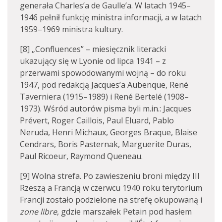
generała Charles’a de Gaulle’a. W latach 1945–
1946 pełnił funkcję ministra informacji, a w latach
1959–1969 ministra kultury.
[8] „Confluences” – miesięcznik literacki
ukazujący się w Lyonie od lipca 1941 – z
przerwami spowodowanymi wojną – do roku
1947, pod redakcją Jacques’a Aubenque, René
Taverniera (1915–1989) i René Bertelé (1908–
1973). Wśród autorów pisma byli m.in.: Jacques
Prévert, Roger Caillois, Paul Eluard, Pablo
Neruda, Henri Michaux, Georges Braque, Blaise
Cendrars, Boris Pasternak, Marguerite Duras,
Paul Ricoeur, Raymond Queneau.
[9] Wolna strefa. Po zawieszeniu broni między III
Rzeszą a Francją w czerwcu 1940 roku terytorium
Francji zostało podzielone na strefę okupowaną i
zone libre
, gdzie marszałek Petain pod hasłem