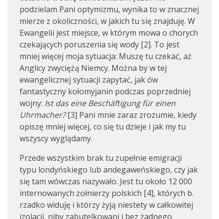
podzielam Pani optymizmu, wynika to w znacznej
mierze z okoliczności, w jakich tu się znajduję. W
Ewangelii jest miejsce, w którym mowa o chorych
czekających poruszenia się wody [2]. To jest
mniej więcej moja sytuacja: Muszę tu czekać, aż
Anglicy zwyciężą Niemcy. Można by w tej
ewangelicznej sytuacji zapytać, jak ów
fantastyczny kołomyjanin podczas poprzedniej
wojny:
Ist das eine Beschäftigung für einen
Uhrmacher?
[3] Pani mnie zaraz zrozumie, kiedy
opiszę mniej więcej, co się tu dzieje i jak my tu
wszyscy wyglądamy.
Przede wszystkim brak tu zupełnie emigracji
typu londyńskiego lub andegaweńskiego, czy jak
się tam wówczas nazywało. Jest tu około 12 000
internowanych żołnierzy pol­skich [4], których b.
rzadko widuję i którzy żyją niestety w całkowitej
izolacji, niby zabutelkowani i bez żadnego