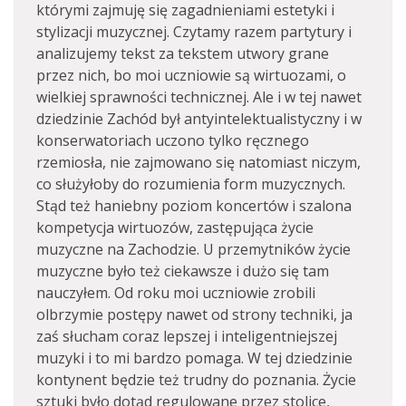
którymi zajmuję się zagadnieniami estetyki i
stylizacji muzycznej. Czytamy razem partytury i
analizujemy tekst za tekstem utwory grane
przez nich, bo moi uczniowie są wirtuozami, o
wielkiej sprawności technicznej. Ale i w tej nawet
dziedzinie Zachód był antyintelektualistyczny i w
konserwatoriach uczono tylko ręcznego
rzemiosła, nie zajmowano się natomiast niczym,
co służyłoby do rozumienia form muzycznych.
Stąd też haniebny poziom koncertów i szalona
kompetycja wirtuozów, zastępująca życie
muzyczne na Zachodzie. U przemytników życie
muzyczne było też ciekawsze i dużo się tam
nauczyłem. Od roku moi uczniowie zrobili
olbrzymie postępy nawet od strony techniki, ja
zaś słucham coraz lepszej i inteligentniejszej
muzyki i to mi bardzo pomaga. W tej dziedzinie
kontynent będzie też trudny do poznania. Życie
sztuki było dotąd regulowane przez stolice,