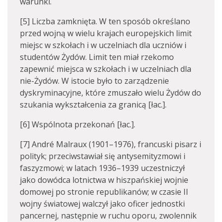
warunki.
[5] Liczba zamknięta. W ten sposób określano
przed wojną w wielu krajach europejskich limit
miejsc w szkołach i w uczelniach dla uczniów i
studentów Żydów. Limit ten miał rzekomo
zapewnić miejsca w szkołach i w uczelniach dla
nie-Żydów. W istocie było to zarządzenie
dyskryminacyjne, które zmuszało wielu Żydów do
szukania wykształcenia za granicą [łac.].
[6] Wspólnota przekonań [łac.].
[7] André Malraux (1901–1976), francuski pisarz i
polityk; przeciwstawiał się antysemityzmowi i
faszyzmowi; w latach 1936–1939 uczestniczył
jako dowódca lotnictwa w hiszpańskiej wojnie
domowej po stronie republikanów; w czasie II
wojny światowej walczył jako oficer jednostki
pancernej, następnie w ruchu oporu, zwolennik