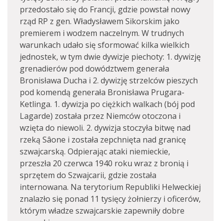
przedostało się do Francji, gdzie powstał nowy
rząd RP z gen. Władysławem Sikorskim jako
premierem i wodzem naczelnym. W trudnych
warunkach udało się sformować kilka wielkich
jednostek, w tym dwie dywizje piechoty: 1. dywizję
grenadierów pod dowództwem generała
Bronisława Ducha i 2. dywizję strzelców pieszych
pod komendą generała Bronisława Prugara-
Ketlinga. 1. dywizja po ciężkich walkach (bój pod
Lagarde) została przez Niemców otoczona i
wzięta do niewoli. 2. dywizja stoczyła bitwę nad
rzeką Sâone i została zepchnięta nad granicę
szwajcarską. Odpierając ataki niemieckie,
przeszła 20 czerwca 1940 roku wraz z bronią i
sprzętem do Szwajcarii, gdzie została
internowana. Na terytorium Republiki Helweckiej
znalazło się ponad 11 tysięcy żołnierzy i oficerów,
którym władze szwajcarskie zapewniły dobre