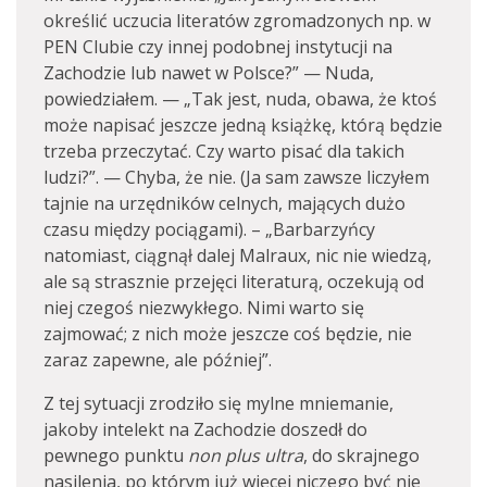
określić uczucia literatów zgromadzonych np. w
PEN Clubie czy innej podobnej instytucji na
Zachodzie lub nawet w Polsce?” — Nuda,
powiedziałem. — „Tak jest, nuda, obawa, że ktoś
może napisać jeszcze jedną książkę, którą będzie
trzeba przeczytać. Czy warto pisać dla takich
ludzi?”. — Chyba, że nie. (Ja sam zawsze liczyłem
tajnie na urzędników celnych, mających dużo
czasu między pociągami). – „Barbarzyńcy
natomiast, ciągnął dalej Malraux, nic nie wiedzą,
ale są strasznie przejęci literaturą, oczekują od
niej czegoś niezwykłego. Nimi warto się
zajmować; z nich może jeszcze coś będzie, nie
zaraz zapewne, ale później”.
Z tej sytuacji zrodziło się mylne mniemanie,
jakoby intelekt na Zachodzie doszedł do
pewnego punktu
non plus ultra
, do skrajnego
nasilenia, po którym już więcej niczego być nie