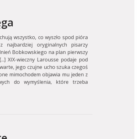
ęga
chują wszystko, co wyszło spod pióra
 najbardziej oryginalnych pisarzy
olnień Bobkowskiego na plan pierwszy
...] XIX-wieczny Larousse podaje pod
warte, jego czujne ucho szuka czegoś
ucone mimochodem objawia mu jeden z
wych do wymyślenia, które trzeba
re