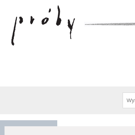
Sear
for: