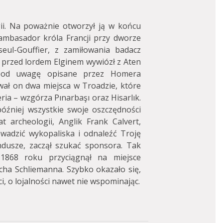
ii. Na poważnie otworzył ją w końcu
 ambasador króla Francji przy dworze
eul-Gouffier, z zamiłowania badacz
e przed lordem Elginem wywiózł z Aten
 pod uwagę opisane przez Homera
ował on dwa miejsca w Troadzie, które
ria – wzgórza Pınarbaşı oraz Hisarlık.
óźniej wszystkie swoje oszczędności
t archeologii, Anglik Frank Calvert,
wadzić wykopaliska i odnaleźć Troję
dusze, zaczął szukać sponsora. Tak
1868 roku przyciągnął na miejsce
ha Schliemanna. Szybko okazało się,
ci, o lojalności nawet nie wspominając.