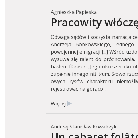
Agnieszka Papieska
Pracowity włócz
Odwaga sądów i soczysta narracja ce
Andrzeja Bobkowskiego, jednego z
powojennej emigracji [...] Wśród uzd
wysuwa się talent do próżnowania. [
hasłem flâneur: „Jego oko szeroko ot
zupełnie innego niż tłum. Słowo rz
owych rysów charakteru niemożli
rejestrować na gorąco”.
Więcej
Andrzej Stanisław Kowalczyk
Un cabaret folât