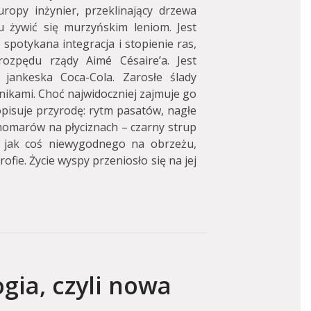
Europy inżynier, przeklinający drzewa
u żywić się murzyńskim leniom. Jest
 spotykana integracja i stopienie ras,
rozpędu rządy Aimé Césaire’a. Jest
jankeska Coca-Cola. Zarosłe ślady
olnikami. Choć najwidoczniej zajmuje go
opisuje przyrodę: rytm pasatów, nagłe
homarów na płyciznach – czarny strup
 jak coś niewygodnego na obrzeżu,
ofie. Życie wyspy przeniosło się na jej
gia, czyli nowa