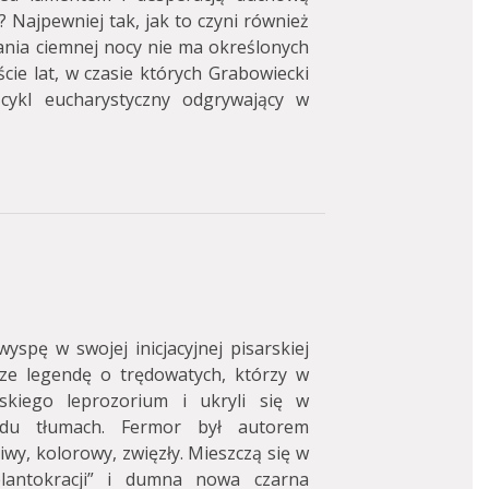
 Najpewniej tak, jak to czyni również
ania ciemnej nocy nie ma określonych
ie lat, w czasie których Grabowiecki
ykl eucharystyczny odgrywający w
yspę w swojej inicjacyjnej pisarskiej
ze legendę o trędowatych, którzy w
iskiego leprozorium i ukryli się w
odu tłumach. Fermor był autorem
wy, kolorowy, zwięzły. Mieszczą się w
plantokracji” i dumna nowa czarna