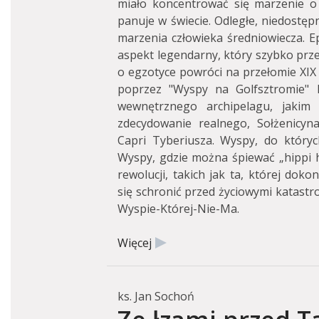
miało koncentrować się marzenie o 
panuje w świecie. Odległe, niedostęp
marzenia człowieka średniowiecza. E
aspekt legendarny, który szybko przem
o egzotyce powróci na przełomie XIX 
poprzez "Wyspy na Golfsztromie"
wewnętrznego archipelagu, jakim 
zdecydowanie realnego, Sołżenicyn
Capri Tyberiusza. Wyspy, do któryc
Wyspy, gdzie można śpiewać „hippi h
rewolucji, takich jak ta, której do
się schronić przed życiowymi katastro
Wyspie-Której-Nie-Ma.
Więcej
ks. Jan Sochoń