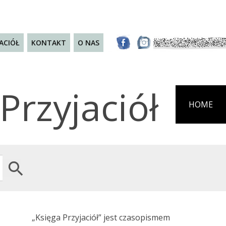
JACIÓŁ
KONTAKT
O NAS
Przyjaciół
HOME
Search Button
„Księga Przyjaciół” jest czasopismem