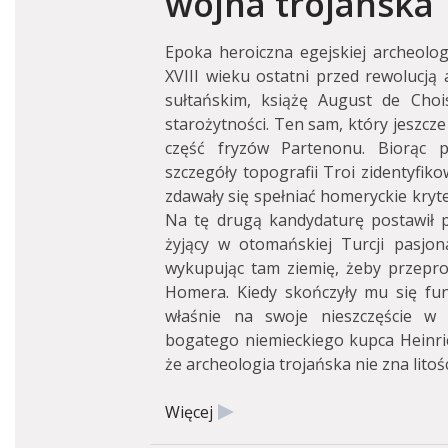
wojna trojańska
Epoka heroiczna egejskiej archeolog
XVIII wieku ostatni przed rewolucją
sułtańskim, książę August de Chois
starożytności. Ten sam, który jeszcz
część fryzów Partenonu. Biorąc
szczegóły topografii Troi zidentyfik
zdawały się spełniać homeryckie kryte
Na tę drugą kandydaturę postawił p
żyjący w otomańskiej Turcji pasjona
wykupując tam ziemię, żeby przepro
Homera. Kiedy skończyły mu się fun
właśnie na swoje nieszczęście w 
bogatego niemieckiego kupca Heinric
że archeologia trojańska nie zna litoś
Więcej