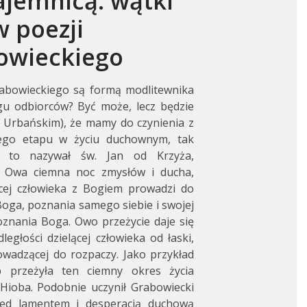
ajemnicą: wątki
 poezji
owieckiego
abowieckiego są formą modlitewnika
u odbiorców? Być może, lecz będzie
em Urbańskim), że mamy do czynienia z
ego etapu w życiu duchownym, tak
k to nazywał św. Jan od Krzyża,
m. Owa ciemna noc zmysłów i ducha,
cej człowieka z Bogiem prowadzi do
oga, poznania samego siebie i swojej
znania Boga. Owo przeżycie daje się
ległości dzielącej człowieka od łaski,
wadzącej do rozpaczy. Jako przykład
 przeżyła ten ciemny okres życia
Hioba. Podobnie uczynił Grabowiecki
rzed lamentem i desperacją duchową