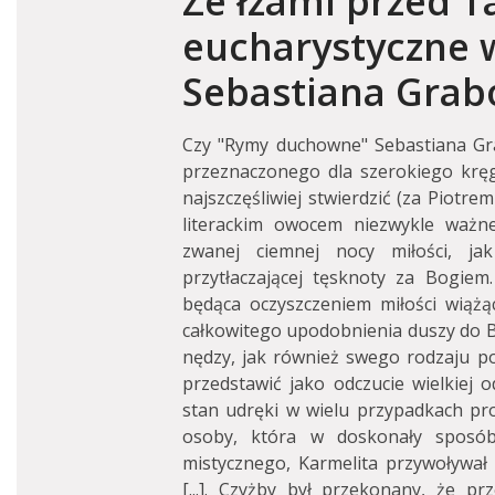
Ze łzami przed T
eucharystyczne w
Sebastiana Grab
Czy "Rymy duchowne" Sebastiana Gr
przeznaczonego dla szerokiego kręg
najszczęśliwiej stwierdzić (za Piotr
literackim owocem niezwykle ważn
zwanej ciemnej nocy miłości, ja
przytłaczającej tęsknoty za Bogie
będąca oczyszczeniem miłości wiążą
całkowitego upodobnienia duszy do B
nędzy, jak również swego rodzaju po
przedstawić jako odczucie wielkiej od
stan udręki w wielu przypadkach pro
osoby, która w doskonały sposób
mistycznego, Karmelita przywoływał 
[...]. Czyżby był przekonany, że p