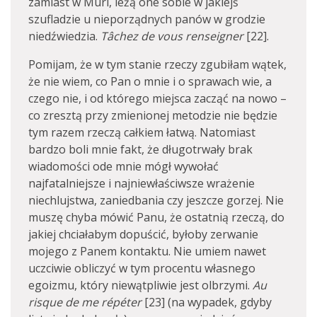
zamiast w Muri, leżą one sobie w jakiejś
szufladzie u nieporządnych panów w grodzie
niedźwiedzia.
Tâchez de vous renseigner
[22].
Pomijam, że w tym stanie rzeczy zgubiłam wątek,
że nie wiem, co Pan o mnie i o sprawach wie, a
czego nie, i od którego miejsca zacząć na nowo –
co zresztą przy zmienionej metodzie nie będzie
tym razem rzeczą całkiem łatwą. Natomiast
bardzo boli mnie fakt, że długotrwały brak
wiadomości ode mnie mógł wywołać
najfatalniejsze i najniewłaściwsze wrażenie
niechlujstwa, zaniedbania czy jeszcze gorzej. Nie
muszę chyba mówić Panu, że ostatnią rzeczą, do
jakiej chciałabym dopuścić, byłoby zerwanie
mojego z Panem kontaktu. Nie umiem nawet
uczciwie obliczyć w tym procentu własnego
egoizmu, który niewątpliwie jest olbrzymi.
Au
risque de me répéter
[23] (na wypadek, gdyby