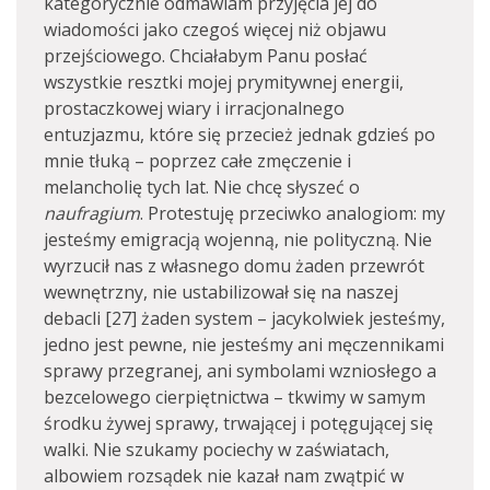
kategorycznie odmawiam przyjęcia jej do
wiadomości jako czegoś więcej niż objawu
przejściowego. Chciałabym Panu posłać
wszystkie resztki mojej prymitywnej energii,
prostaczkowej wiary i irracjonalnego
entuzjazmu, które się przecież jednak gdzieś po
mnie tłuką – poprzez całe zmęczenie i
melancholię tych lat. Nie chcę słyszeć o
naufragium
. Protestuję przeciwko analogiom: my
jesteśmy emigracją wojenną, nie polityczną. Nie
wyrzucił nas z własnego domu żaden przewrót
wewnętrzny, nie ustabilizował się na naszej
debacli [27] żaden system – jacykolwiek jesteśmy,
jedno jest pewne, nie jesteśmy ani męczennikami
sprawy przegranej, ani symbolami wzniosłego a
bezcelowego cierpiętnictwa – tkwimy w samym
środku żywej sprawy, trwającej i potęgującej się
walki. Nie szukamy pociechy w zaświatach,
albowiem rozsądek nie kazał nam zwątpić w