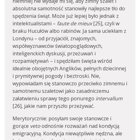
niemniej nie wydaje mi się, aby zimny szalet i
absolutna samotność stanowiły najlepsze tło do
spędzenia świąt. Może już lepiej było jednak z
intelektualistami –
faute de mieux
[25], czyli w
braku Hucułów albo rabinów. Ja sama uciekłam z
Londynu – od przyjaciół, znajomych,
współwyznawców światopoglądowych,
inteligenckich dyskusji, przeżuwań i
rozpamiętywań – i spędziłam święta wśród
idealnie obojętnych Anglików, pełnych dziecinnej
i prymitywnej pogody i beztroski. Nie,
wypowiadam się stanowczo przeciwko zimnemu i
samotnemu szaletowi jako zasadniczemu
załatwieniu sprawy tego ponurego
intervallum
[26], jakie nam przyszło przeżywać.
Merytorycznie: posyłam swoje stanowcze i
gorące
veto
odnośnie rozważań nad kondycją
emigracyjną. Kondycja niewątpliwie nędzna, ale