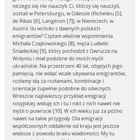
niczego się nie nauczyli. Ci, którzy się nauczyli,
zostali w Petersburgu, w Odessie (Richelieu [5],
de Ribas [6], Langéron [7]), w Niemczech, w
Austrii. Ilu wróciło z dawnych polskich
emigrantów? Czytam właśnie wspomnienia
Michała Czajkowskiego [8], męża Ludwiki
Śniadeckiej [9], który pochodził z Owrucza na
Wołyniu i miał podobne do moich myśli
ukraińskie. Na przestrzeni 40 lat, objętych jego
pamięcią, nie widać wcale ubywania emigrantów,
rozłamy idą za rozłamami, kombinacje i
orientacje zupełnie podobne do obecnych.
Wreszcie najświeższy przykład emigracji
rosyjskiej: widuję ich i tu i nikt z nich nawet nie
myśli o powrocie [10]. W ich wieku już za późno
nawet na takie przygody. Dla emigracji
współczesnych oddalenie od kraju jest jeszcze
większe z powodu braku wiadomości. My tu