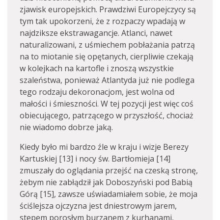
zjawisk europejskich. Prawdziwi Europejczycy są
tym tak upokorzeni, że z rozpaczy wpadają w
najdziksze ekstrawagancje. Atlanci, nawet
naturalizowani, z uśmiechem pobłażania patrzą
na to miotanie się opętanych, cierpliwie czekają
w kolejkach na kartofle i znoszą wszystkie
szaleństwa, ponieważ Atlantyda już nie podlega
tego rodzaju dekoronacjom, jest wolna od
małości i śmieszności. W tej pozycji jest więc coś
obiecującego, patrzącego w przyszłość, chociaż
nie wiadomo dobrze jaką.
Kiedy było mi bardzo źle w kraju i wizje Berezy
Kartuskiej [13] i nocy św. Bartłomieja [14]
zmuszały do oglądania przejść na czeską stronę,
żebym nie zabłądził jak Doboszyński pod Babią
Górą [15], zawsze uświadamiałem sobie, że moja
ściślejsza ojczyzna jest dniestrowym jarem,
stepem porosłym burzanem z kurhanami,