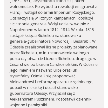
(1763–1831), arystokrata francuski, oficer,
wolnomularz. Po wybuchu rewolucji emigrował z
Francji i wstąpił do armii Imperium Rosyjskiego.
Odznaczył się w licznych kampaniach i dosłużył
się stopnia generała. Wziął udział w wojnie z
Napoleonem w latach 1812–1814. W roku 1815
zastąpił księcia Richelieu na stanowisku
generała-gubernatora Noworosji i Besarabii. W
Odessie zrealizował liczne projekty zaplanowane
przez Richelieu, m.in. ustanowienie wolnego
portu czy otwarcie Liceum Richelieu, drugiego w
Cesarstwie po Liceum Carskosielskim. W Odessie
jego imieniem nazwano ulicę oraz łuk
tryumfalny. Ośmielił się proponować
Aleksandrowi I reformy aparatu urzędniczego,
popadł w niełaskę i utracił stanowisko
gubernatora Odessy. Przyjaźnił się z
Aleksandrem Puszkinem. Pozostawił dzienniki
wojenne i pamiętniki.