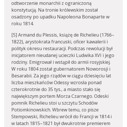
odtworzenie monarchii z ograniczoną
konstytucją. Na tronie królewskim został
osadzony po upadku Napoleona Bonaparte w
roku 1814.
[5] Armand du Plessis, książę de Richelieu (1766–
1822), arystokrata francuski, oficer kawalerii i
polityk okresu restauracji. Podczas rewolucji był
inicjatorem nieudanej ucieczki Ludwika XVI i jego
rodziny. Emigrował i wstąpił do armii rosyjskiej.
W roku 1804 został gubernatorem Noworosji i
Besarabii. Za jego rządów w ciągu dziesięciu lat
liczba mieszkańców Odessy wzrosła ponad
czterokrotnie do 35 tys., a miasto stało się
największym portem Morza Czarnego. Odeski
pomnik Richelieu stoi u szczytu Schodów
Potiomkinowskich. Wbrew temu, co pisze
Stempowski, Richelieu wrócił do Francji w 1814 i
w latach 1815–1821 był dwukrotnie premierem