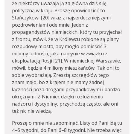
że niektórzy uważają ją za główną dziś siłę
polityczną w kraju. Proszę opowiedzieć to
Stańczykowi [20] wraz z najserdeczniejszymi
pozdrowieniami ode mnie. Jeden z
propagandystów niemieckich, który tu przyjechał
z frontu, mówił, że w Królewcu robione są plany
rozbudowy miasta, aby mogło pomieścić 3
miliony ludności, jaka napłynie w związku z
eksploatacją Rosji [21]. W niemieckiej Warszawie,
mówił, będzie 4 miliony mieszkańców. Tak oni to
sobie wyobrażają. Zresztą szczegółów tego
znam mało, bo z krajem nie mamy żadnej
łączności poza drogami przypadkowymi i bardzo
okrężnymi. Z Niemiec dzięki rozluźnieniu
nadzoru i dyscypliny, przychodzą często, ale oni
też nic nie wiedzą.
Proszę o mnie nie zapominać. Listy od Pani idą tu
4–6 tygodni, do Pani 6–8 tygodni. Nie trzeba więc