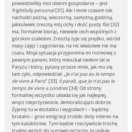
powiedzieliby moi obecni gospodarze – jest
frightfully personal
[31]. Ale i mnie czasem tak
nachodzi późną, wieczorną, samotną godziną,
jakkolwiek zresztą mój cichy i dość pusty
flat
[32]
ma, formalnie biorąc, niewiele cech wspólnych z
górskim szaletem. Zresztą żyje się prędko, wśród
masy zajęć i zagonienia, na nic właściwie nie ma
czasu. Moja sytuacja przypomina mi rozmowę z
pewnym panem, który mieszkał siedem lat w
Paryżu i który, pytany przeze mnie, jak mu się
tam żyło, odpowiedział: „
Je n’ai pas eu le temps
de vivre à Paris
” [33].
Il paraît, que je n’ai pas le
temps de vivre a Londres
[34]. Od strony
formalnej wszystko układa się jak najlepiej,
wręcz nieprzyzwoicie, demoralizująco dobrze.
Żyjemy tu w dostatku i wygodach i – bądźmy
brutalni – gros emigracji zrobiło złoty interes na
tym kataklizmie. Tym będzie rzeczywiście trochę
trudno wrócić do surowej ojczyzny. Ja usiłuję