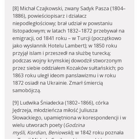
[8] Michał Czajkowski, zwany Sadyk Pasza (1804–
1886), powieściopisarz i działacz
niepodległościowy; brał udział w powstaniu
listopadowym; w latach 1832–1872 przebywał na
emigracji, od 1841 roku – w Turcji (początkowo
jako wysłannik Hotelu Lambert); w 1850 roku
przyjął islam i przeszedł na służbę turecką;
podczas wojny krymskiej dowodził stworzonym
przez siebie oddziałem Kozaków sułtańskich; po
1863 roku uległ ideom panslawizmu i w roku
1872 osiadł na Ukrainie. Zmarł śmiercią
samobójczą.
[9] Ludwika Śniadecka (1802–1866), córka
Jędrzeja, młodzieńcza miłość Juliusza
Słowackiego, upamiętniona w korespondencji i w
wielu utworach poety (
Godzina
myśli
,
Kordian
,
Beniowski
); w 1842 roku poznała