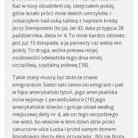
Raz w nocy obudziłem się, obejrzałem pokój,
gdzie leżało prócz mnie dwóch umrzyków, i
zobaczyłem nad sobą tablicę z napisem kredą:
Jerzy Stempowski (to ja), lat 43, data przyjęcia 28
października, dieta nr 4. To mnie bardzo zdziwiło:
jest już 15 listopada, a ja pierwszy raz widzę ten
pokój. To druga, wolna połowa mojej
osobowości odwiedziła tego dnia mniej
szczęśliwą, szpitalną połowę [18].
Takie stany muszą być dobrze znane
emigrantom. Siedzi taki zamorski emigrant i pali
w fajce amerykański tytoń, jego amerykańska
żona wyjmuje z perambulatora [19] jego
amerykańskie dziecko i gotuje obiad według
miejscowej diety nr 4, ale on tego wszystkiego
nie widzi, bo właśnie w letni dzień idzie przez
zakurzone ulice Łucka i przed samym domem
Rosaliniego słyszy głos przyjaciela: „Bój się Boga,