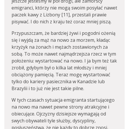
jeszcze jesteśmy w pół drogi, ale zamorscy
emigranci, którzy nie mogą swoim posyłać nawet
paczek kawy z Lizbony [11], przestali prawie
pisywać. I do nich z kraju też coraz mniej piszą.
Przypuszczam, że bardziej żywi i pogodni ożenią
się i wyjdą za mąż na nowo za morzem, kładąc
krzyżyk na żonach i mężach zostawionych za
sobą. To może nawet najmądrzejsza rzecz w tym
położeniu: wystartować na nowo. I ja bym też tak
zrobił, gdybym był o kilka lat młodszy i mniej
obciążony pamięcią. Teraz mogę wystartować
tylko do kariery pasiecznika w Kanadzie lub
Brazylii i to już nie jest takie pilne.
W tych czasach sytuacja emigranta startującego
na nowo ma nawet pewne strony atrakcyjne i
obiecujące. Ojczyzny dzisiejsze wymagają od
swych obywateli tyle służby, dyscypliny,
posłuszeństwa, że nie każdy to dobrze znosi,