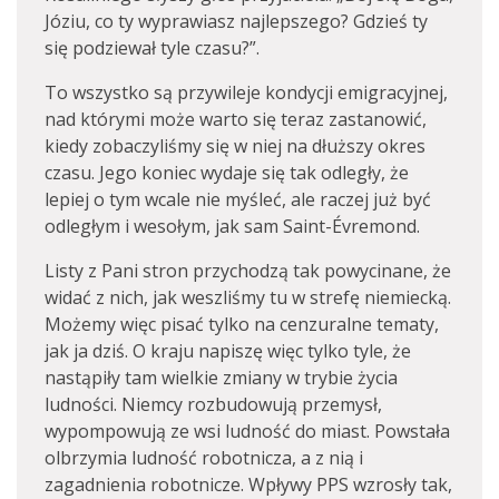
Józiu, co ty wyprawiasz najlepszego? Gdzieś ty
się podziewał tyle czasu?”.
To wszystko są przywileje kondycji emigracyjnej,
nad którymi może warto się teraz zastanowić,
kiedy zobaczyliśmy się w niej na dłuższy okres
czasu. Jego koniec wydaje się tak odległy, że
lepiej o tym wcale nie myśleć, ale raczej już być
odległym i wesołym, jak sam Saint-Évremond.
Listy z Pani stron przychodzą tak powycinane, że
widać z nich, jak weszliśmy tu w strefę niemiecką.
Możemy więc pisać tylko na cenzuralne tematy,
jak ja dziś. O kraju napiszę więc tylko tyle, że
nastąpiły tam wielkie zmiany w trybie życia
ludności. Niemcy rozbudowują przemysł,
wypompowują ze wsi ludność do miast. Powstała
olbrzymia ludność robotnicza, a z nią i
zagadnienia robotnicze. Wpływy PPS wzrosły tak,