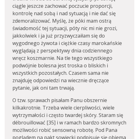
ciągle jeszcze zachować poczucie proporcji,
kontrolę nad sobą i nad sytuacją i nie dać się
zdemoralizować. Myślę, że póki mam ostrą
świadomość tej sytuacji, póty nic mi nie grozi,
jakkolwiek i ja już przyzwyczaiłam się do
wygodnego żywota i ciężkie czasy marokańskie
wyglądają z perspektywy dnia codziennego
wręcz koszmarnie. Na tle tego wszystkiego
podwójnie bolesna jest troska o bliskich i
wszystkich pozostałych. Czasem sama nie
znajduję odpowiedzi na wiecznie dręczące
pytanie, jak oni tam trwają.
O tzw. sprawach pisałam Panu obszernie
kilkakrotnie. Trzeba wiele cierpliwości, wiele
wytrzymałości i często twardej skóry. Staram się
débrouillować [35] i w ramach bardzo skromnych
możliwości robić sensowną robotę. Pod Pana
poglądem na pakt sowiecki podpisuję się obiema