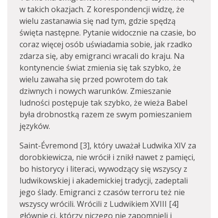
w takich okazjach. Z korespondencji widzę, że
wielu zastanawia się nad tym, gdzie spędzą
święta następne. Pytanie widocznie na czasie, bo
coraz więcej osób uświadamia sobie, jak rzadko
zdarza się, aby emigranci wracali do kraju. Na
kontynencie świat zmienia się tak szybko, że
wielu zawaha się przed powrotem do tak
dziwnych i nowych warunków. Zmieszanie
ludności postępuje tak szybko, że wieża Babel
była drobnostką razem ze swym pomieszaniem
języków.
Saint-Évremond [3], który uważał Ludwika XIV za
dorobkiewicza, nie wrócił i znikł nawet z pamięci,
bo historycy i literaci, wywodzący się wszyscy z
ludwikowskiej i akademickiej tradycji, zadeptali
jego ślady. Emigranci z czasów terroru też nie
wszyscy wrócili. Wrócili z Ludwikiem XVIII [4]
głównie ci, którzy niczego nie zapomnieli i