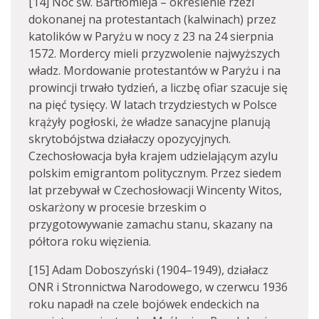
[14] Noc św. Bartłomieja – określenie rzezi
dokonanej na protestantach (kalwinach) przez
katolików w Paryżu w nocy z 23 na 24 sierpnia
1572. Mordercy mieli przyzwolenie najwyższych
władz. Mordowanie protestantów w Paryżu i na
prowincji trwało tydzień, a liczbę ofiar szacuje się
na pięć tysięcy. W latach trzydziestych w Polsce
krążyły pogłoski, że władze sanacyjne planują
skrytobójstwa działaczy opozycyjnych.
Czechosłowacja była krajem udzielającym azylu
polskim emigrantom politycznym. Przez siedem
lat przebywał w Czechosłowacji Wincenty Witos,
oskarżony w procesie brzeskim o
przygotowywanie zamachu stanu, skazany na
półtora roku więzienia.
[15] Adam Doboszyński (1904–1949), działacz
ONR i Stronnictwa Narodowego, w czerwcu 1936
roku napadł na czele bojówek endeckich na