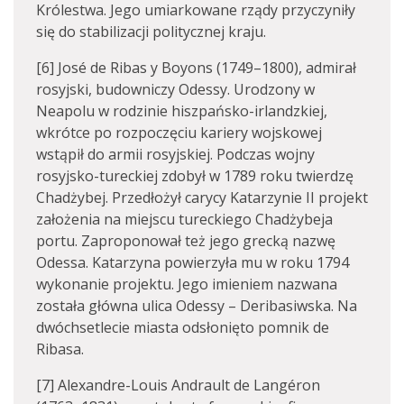
Królestwa. Jego umiarkowane rządy przyczyniły
się do stabilizacji politycznej kraju.
[6] José de Ribas y Boyons (1749–1800), admirał
rosyjski, budowniczy Odessy. Urodzony w
Neapolu w rodzinie hiszpańsko-irlandzkiej,
wkrótce po rozpoczęciu kariery wojskowej
wstąpił do armii rosyjskiej. Podczas wojny
rosyjsko-tureckiej zdobył w 1789 roku twierdzę
Chadżybej. Przedłożył carycy Katarzynie II projekt
założenia na miejscu tureckiego Chadżybeja
portu. Zaproponował też jego grecką nazwę
Odessa. Katarzyna powierzyła mu w roku 1794
wykonanie projektu. Jego imieniem nazwana
została główna ulica Odessy – Deribasiwska. Na
dwóchsetlecie miasta odsłonięto pomnik de
Ribasa.
[7] Alexandre-Louis Andrault de Langéron