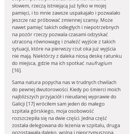
słowem, rzeczą istniejącą już tylko w mojej
pamięci, i to mnie zawsze uspakajało i pozwalało
jeszcze raz próbować zmiennej szansy. Może
nawet pamięć takich odległych i niepotrzebnych
na pozór rzeczy pozwala czasami odzyskać
utraconą równowagę i znaleźć wyjście z takich
sytuacji, które na pierwszy rzut oka już wyjścia
nie mają. Niektórzy z daleka niosą deskę ratunku
do miejsca, gdzie ma ich spotkać
naufragium
[16].
Sama natura popycha nas w trudnych chwilach
do pewnej dwutorowości. Kiedy po śmierci moich
najbliższych przyjaciół i nieudanej wyprawie do
Galicji [17] wróciłem sam jeden do małego
szpitala górskiego, moja osobowość
rozszczepiła się na dwie części. Jedna część
została delegowana do leżenia w szpitalu, druga
pozostawała daleko, wolna i nieprzymuszona.