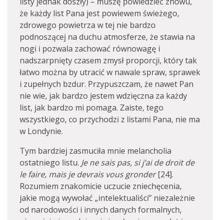
listy jednak doszły) – muszę powiedzieć znowu,
że każdy list Pana jest powiewem świeżego,
zdrowego powietrza w tej nie bardzo
podnoszącej na duchu atmosferze, że stawia na
nogi i pozwala zachować równowagę i
nadszarpnięty czasem zmysł proporcji, który tak
łatwo można by utracić w nawale spraw, sprawek
i zupełnych bzdur. Przypuszczam, że nawet Pan
nie wie, jak bardzo jestem wdzięczna za każdy
list, jak bardzo mi pomaga. Zaiste, tego
wszystkiego, co przychodzi z listami Pana, nie ma
w Londynie.
Tym bardziej zasmuciła mnie melancholia
ostatniego listu.
Je ne sais pas, si j’ai de droit de
le faire, mais je devrais vous gronder
[24].
Rozumiem znakomicie uczucie zniechęcenia,
jakie mogą wywołać „intelektualiści” niezależnie
od narodowości i innych danych formalnych,