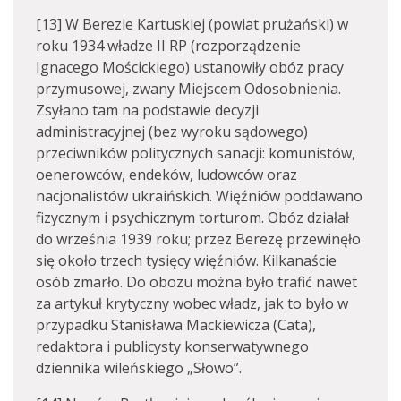
[13] W Berezie Kartuskiej (powiat prużański) w
roku 1934 władze II RP (rozporządzenie
Ignacego Mościckiego) ustanowiły obóz pracy
przymusowej, zwany Miejscem Odosobnienia.
Zsyłano tam na podstawie decyzji
administracyjnej (bez wyroku sądowego)
przeciwników politycznych sanacji: komunistów,
oenerowców, endeków, ludowców oraz
nacjonalistów ukraińskich. Więźniów poddawano
fizycznym i psychicznym torturom. Obóz działał
do września 1939 roku; przez Berezę przewinęło
się około trzech tysięcy więźniów. Kilkanaście
osób zmarło. Do obozu można było trafić nawet
za artykuł krytyczny wobec władz, jak to było w
przypadku Stanisława Mackiewicza (Cata),
redaktora i publicysty konserwatywnego
dziennika wileńskiego „Słowo”.