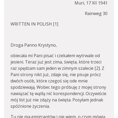
Muri, 17 XII 1941
Rainweg 30
WRITTEN IN POLISH [1]
Droga Panno Krystyno,
obiecała mi Pani pisać i czekałem wytrwale od
jesieni. Teraz już jest zima, święta, które trzeci
raz spędzam sam jeden w zimnym szalecie [2]. Z
Pani strony nikt już, zdaje się, nie pisuje prócz
dwóch osób, które czegoś się ode mnie
spodziewają. Wobec tego próbuję z mojej strony
nawiązać tę wątłą nić korespondencji. Oczywiście
mój list już nie zdąży na święta. Posyłam jednak
spóźnione życzenia.
Tu nie ma emigrantów i nie wiem, o czym mówią