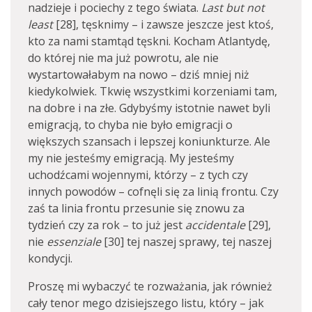
nadzieje i pociechy z tego świata.
Last but not
least
[28], tęsknimy – i zawsze jeszcze jest ktoś,
kto za nami stamtąd tęskni. Kocham Atlantydę,
do której nie ma już powrotu, ale nie
wystartowałabym na nowo – dziś mniej niż
kiedykolwiek. Tkwię wszystkimi korzeniami tam,
na dobre i na złe. Gdybyśmy istotnie nawet byli
emigracją, to chyba nie było emigracji o
większych szansach i lepszej koniunkturze. Ale
my nie jesteśmy emigracją. My jesteśmy
uchodźcami wojennymi, którzy – z tych czy
innych powodów – cofnęli się za linią frontu. Czy
zaś ta linia frontu przesunie się znowu za
tydzień czy za rok – to już jest
accidentale
[29],
nie
essenziale
[30] tej naszej sprawy, tej naszej
kondycji.
Proszę mi wybaczyć te rozważania, jak również
cały tenor mego dzisiejszego listu, który – jak