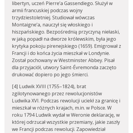
libertyn, uczeń Pierre’a Gassendiego. Służył w
armii francuskiej podczas wojny
trzydziestoletniej. Studiował wówczas
Montaigne’a, nauczył się włoskiego i
hiszpańskiego. Bezpośrednią przyczyną niełaski,
w jaką popadł na dworze królewskim, była jego
krytyka pokoju pirenejskiego (1659). Emigrował z
Francji i do końca życia mieszkał w Londynie.
Został pochowany w Westminster Abbey. Pisał
dla przyjaciół, utwory Saint-Évremonda zaczęto
drukować dopiero po jego śmierci.
[4] Ludwik XVIII (1755–1824), brat
zgilotynowanego przez rewolucjonistów
Ludwika XVI. Podczas rewolucji uciekł za granicę i
mieszkał w różnych krajach, m.in. w Polsce. W
roku 1794 Ludwik wydał w Weronie deklarację, w
której odrzucał wszystkie przemiany, jakie zaszły
we Francji podczas rewolucji. Zapowiedział