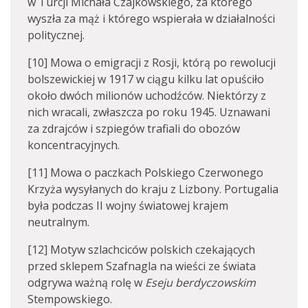
w Turcji Michała Czajkowskiego, za którego
wyszła za mąż i którego wspierała w działalności
politycznej.
[10] Mowa o emigracji z Rosji, którą po rewolucji
bolszewickiej w 1917 w ciągu kilku lat opuściło
około dwóch milionów uchodźców. Niektórzy z
nich wracali, zwłaszcza po roku 1945. Uznawani
za zdrajców i szpiegów trafiali do obozów
koncentracyjnych.
[11] Mowa o paczkach Polskiego Czerwonego
Krzyża wysyłanych do kraju z Lizbony. Portugalia
była podczas II wojny światowej krajem
neutralnym.
[12] Motyw szlachciców polskich czekających
przed sklepem Szafnagla na wieści ze świata
odgrywa ważną rolę w
Eseju berdyczowskim
Stempowskiego.