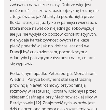
zwłaszcza na wieczne czasy. Dobrze więc jest
może mieć jeszcze w zapasie ojczyznę trochę nie
z tego świata, jak Atlantyda pochłonięta przez
flukta, istniejącą już tylko w pamięci i wierszach,
która może nawet do niejednego zobowiązuje,
ale już nie wysyła do obozów koncentracyjnych,
nie wydaje kartek żywnościowych i nie każe
płacić podatków. Jak np. dobrze jest dziś we
Francji być cudzoziemcem, pochodzącym z
Atlantydy i patrzącym z dystansu na to, co tam
się wyprawia.
Po kolejnym upadku Petersburga, Monachium,
Wiednia i Paryża kontynent stał się straszną
prowincją. Nawet rozmowy przypominają
rozmowy w restauracji Rotha w Kołomyi i przed
sklepem Szafnagla przy Machnowieckiej ulicy w
Berdyczowie [12]. Znajomość tych wzorów jest
dziś nieocenioną pomocą dla zrozumienia wielu