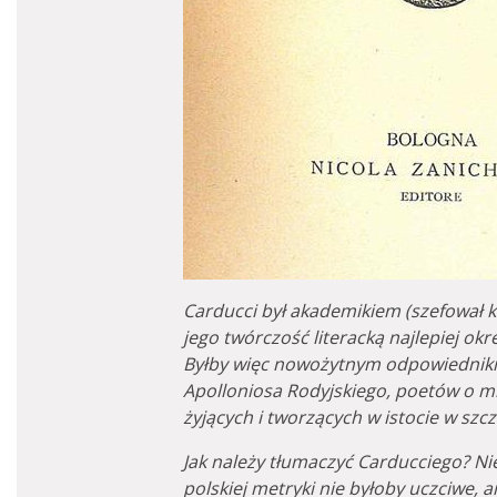
Carducci był akademikiem (szefował ka
jego twórczość literacką najlepiej ok
Byłby więc nowożytnym odpowiedniki
Apolloniosa Rodyjskiego, poetów o m
żyjących i tworzących w istocie w sz
Jak należy tłumaczyć Carducciego? N
polskiej metryki nie byłoby uczciwe, 