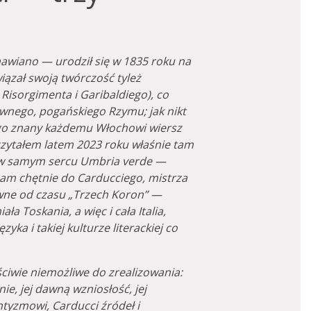
awiano — urodził się w 1835 roku na
iązał swoją twórczość tyleż
Risorgimenta i Garibaldiego), co
awnego, pogańskiego Rzymu; jak nikt
Jego znany każdemu Włochowi wiersz
czytałem latem 2023 roku właśnie tam
o, w samym sercu Umbria verde —
cam chętnie do Carducciego, mistrza
ewne od czasu „Trzech Koron” —
ła Toskania, a więc i cała Italia,
zyka i takiej kulturze literackiej co
ściwie niemożliwe do zrealizowania:
ie, jej dawną wzniosłość, jej
tyzmowi, Carducci źródeł i