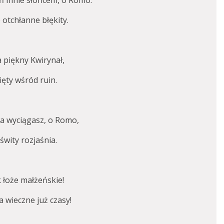
ń mnie słoń
cem, o Romo:
 otchł
anne b
łękity.
 piękny Kwirynał,
ięty wśr
ó
d ruin.
a wyciągasz, o Romo,
świty rozjaśnia.
 łoże małżeńskie!
a wieczne już czasy!