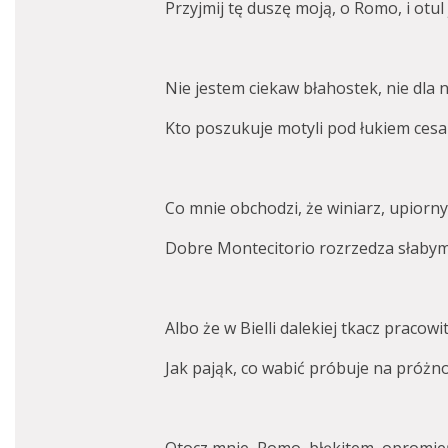
Przyjmij tę duszę moją, o Romo, i otul 
Nie jestem ciekaw błahostek, nie dla 
Kto poszukuje motyli pod łukiem cesa
Co mnie obchodzi, że winiarz, upiorny 
Dobre Montecitorio rozrzedza słaby
Albo że w Bielli dalekiej tkacz pracowi
Jak pająk, co wabić pr
ó
buje na próżno