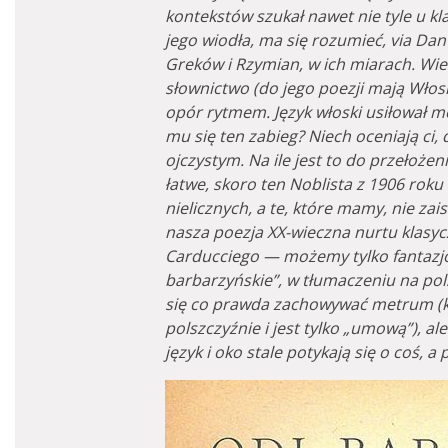
kontekstów szukał nawet nie tyle u 
jego wiodła, ma się rozumieć, via Dan
Greków i Rzymian, w ich miarach. Wie
słownictwo (do jego poezji mają Włosi
opór rytmem. Język włoski usiłował mo
mu się ten zabieg? Niech oceniają ci, 
ojczystym. Na ile jest to do przełożen
łatwe, skoro ten Noblista z 1906 roku
nielicznych, a te, które mamy, nie zais
nasza poezja XX-wieczna nurtu klasyc
Carducciego — możemy tylko fantazjo
barbarzyńskie”, w tłumaczeniu na polsk
się co prawda zachowywać metrum (kt
polszczyźnie i jest tylko „umową”), a
język i oko stale potykają się o coś, 