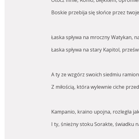
Otocz mnie, Romo, błękitem, opromie
Boskie przebija się słońce przez twoje
Łaska spływa na mroczny Watykan, na
Łaska spływa na stary Kapitol, prześw
A ty ze wzg
ó
rz swoich siedmiu ramion
Z miłością, kt
ó
ra wylewnie ciche przed
Kampanio, kraino upojna, rozległa jak
I ty, śnieżny stoku Sorakte, świadku n