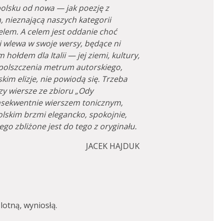
polsku od nowa — jak poezję z
 nieznającą naszych kategorii
elem. A celem jest oddanie choć
i wlewa w swoje wersy, będące ni
ołdem dla Italii — jej ziemi, kultury,
polszczenia metrum autorskiego,
im elizje, nie powiodą się. Trzeba
zy wiersze ze zbioru „Ody
nsekwentnie wierszem tonicznym,
lskim brzmi elegancko, spokojnie,
jego zbliżone jest do tego z oryginału.
JACEK HAJDUK
lotną, wyniosłą.