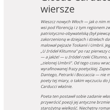
wiersze
Wieszcz nowych Włoch — jak o nim m
wsi pod Florencją i z tym regionem zw
patriotyczno-obywatelską (był piewcą 
zakorzenioną w dziejach i dziełach d
malował pejzaże Toskanii i Umbrii. 
„U źródeł Klitumna” po raz pierwszy 
— a jakże! — u źródeł rzeki Clitunn
„zielonej Umbrii”. Od tego czasu wra
wyrafinowanej frazy poetyckiej. Zap
Dantego, Petrarki i Boccaccia — nie mia
poety tej miary, o takim wyczuciu do ję
Carducci właśnie.
Poeta ten postawił sobie zadanie wła
przywrócić poezji jej antyczne brzmien
starożytną wielkość. Niechętny roman