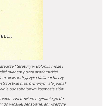
tedrze literatury w Bolonii); może i
reślić mianem poezji akademickiej.
em aleksandryjczyka Kallimacha czy
istrzostwie niezrównanym, ale jednak
czelnie odosobnionym kosmosie słów.
ie wiem. Ani bowiem naginanie go do
ani do włoskiej sensowne, ani wreszcie