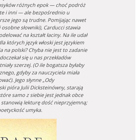
klasyków różnych epok — choć podróż
te i inni — ale bezpośrednio u
rsze jego są trudne. Pomijając nawet
 osobne słowniki), Carducci stawia
delować na kształt łaciny. Na ile udał
dla których język włoski jest językiem
ia na polski? Chyba nie jest to zadanie
 doczekał się u nas przekładów
tniały szerzej. (O ile bogatsza byłaby
znego, gdyby za nauczyciela miała
wać). Jego słynne „Ody
i pióra Julii Dicksteinówny, starają
óre samo z siebie jest jednak obce
le stanowią lekturę dość nieprzyjemną;
a poetyckość umyka.