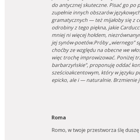
do antycznej skuteczne. Pisać go po 
zupełnie innych obszarów językowych,
gramatycznych — też mijałoby się z c
odrobiny z tego piękna, jakie Carducc
mniej ni więcej hołdem, niezrównanym h
jej synów-poetów.
Próby „wiernego” s
choćby ze względu na obecne we włosk
więc trochę improwizować. Poniżej tr
barbarzyńskie”, proponuję oddać ko
sześcioakcentowym, który w języku po
epicko, ale i — naturalnie. Brzmienie 
Roma
Romo, w twoje przestworza ślę duszę 