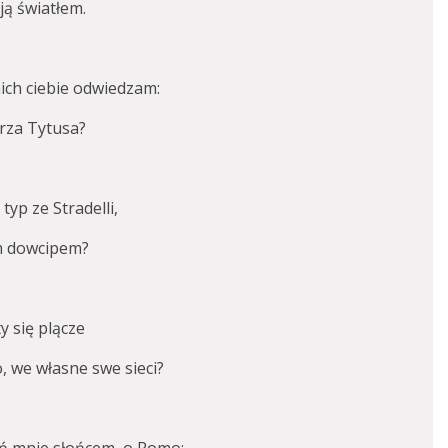
ją światłem.
nich ciebie odwiedzam:
rza Tytusa?
typ ze Stradelli,
m dowcipem?
ty się plącze
, we własne swe sieci?