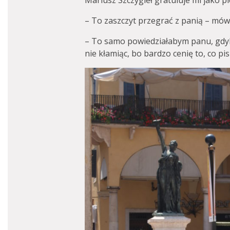
Mariusz Szczygieł gratuluje mi jako p
– To zaszczyt przegrać z panią – mówi
– To samo powiedziałabym panu, gdyb
nie kłamiąc, bo bardzo cenię to, co pis