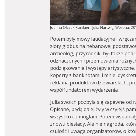
Joanna Olczak-Ronikier i Julia Hartwig, Werona, 2
Potem były mowy laudacyjne i wręczan
złoty globus na hebanowej podstawce (
archeolog, przyrodnik, był także pod
odznaczonych i przemówienia różnych
podziękowania i występy artystyczne.
koperty z banknotami i mniej dyskre
reklama produktów dziewiarskich, pr
współfundatorem wydarzenia.
Julia swoich pozbyła się zapewne od r
Opisane, będą dalej żyły w czyjejś pami
wszystko co mogłam. Potem wspaniały
znowu biesiady. Ale nie nagroda, którą
czułość i uwaga organizatorów, o któ