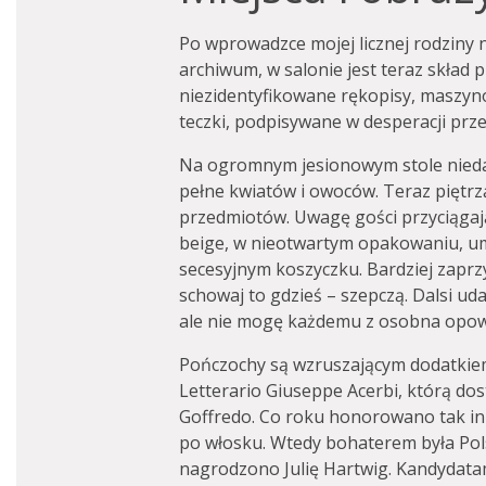
Po wprowadzce mojej licznej rodziny n
archiwum, w salonie jest teraz skład p
niezidentyfikowane rękopisy, maszynopi
teczki, podpisywane w desperacji przez 
Na ogromnym jesionowym stole nied
pełne kwiatów i owoców. Teraz piętrz
przedmiotów. Uwagę gości przyciągaj
beige, w nieotwartym opakowaniu, u
secesyjnym koszyczku. Bardziej zaprz
schowaj to gdzieś – szepczą. Dalsi udaj
ale nie mogę każdemu z osobna opowia
Pończochy są wzruszającym dodatkiem
Letterario Giuseppe Acerbi, którą do
Goffredo. Co roku honorowano tak inn
po włosku. Wtedy bohaterem była Pols
nagrodzono Julię Hartwig. Kandydatam