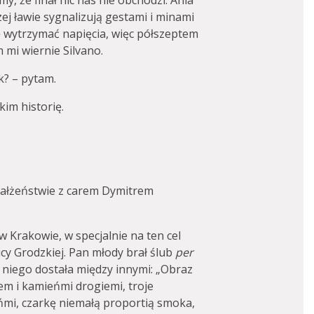
y, że finał nic nas nie obchodzi. Ania
zej ławie sygnalizują gestami i minami
gę wytrzymać napięcia, więc półszeptem
mi wiernie Silvano.
k? – pytam.
kim historię.
 małżeństwie z carem Dymitrem
 w Krakowie, w specjalnie na ten cel
y Grodzkiej. Pan młody brał ślub
per
 niego dostała między innymi: „Obraz
em i kamieńmi drogiemi, troje
ńmi, czarkę niemałą proportią smoka,