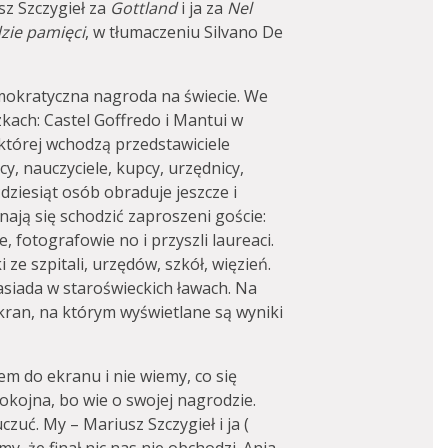
sz Szczygieł za
Gottland
i ja za
Nel
zie pamięci
, w tłumaczeniu Silvano De
emokratyczna nagroda na świecie. We
kach: Castel Goffredo i Mantui w
 której wchodzą przedstawiciele
y, nauczyciele, kupcy, urzędnicy,
ćdziesiąt osób obraduje jeszcze i
nają się schodzić zaproszeni goście:
, fotografowie no i przyszli laureaci.
 ze szpitali, urzędów, szkół, więzień.
zasiada w staroświeckich ławach. Na
kran, na którym wyświetlane są wyniki
m do ekranu i nie wiemy, co się
spokojna, bo wie o swojej nagrodzie.
czuć. My – Mariusz Szczygieł i ja (