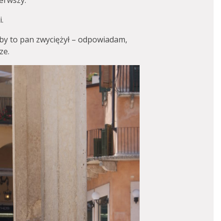
ierwszy.
.
y to pan zwyciężył – odpowiadam,
ze.