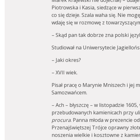
Marek Krajewski nie dojechał) – udajem
Piotrowska i Kasia, siedzące w pierws
co się dzieje. Szala waha się. Nie mo
wdaję się w rozmowę z towarzyszącym 
– Skąd pan tak dobrze zna polski języ
Studiował na Uniwersytecie Jagiellońs
– Jaki okres?
– XVII wiek.
Pisał pracę o Marynie Mniszech i jej
Samozwańcem.
– Ach – błyszczę – w listopadzie 1605,
przebudowanych kamienicach przy ulic
procura
. Panna młoda w prezencie od
Przenajświętszej Trójce oprawny złot
noszenia wielkie i kosztowne z kamie