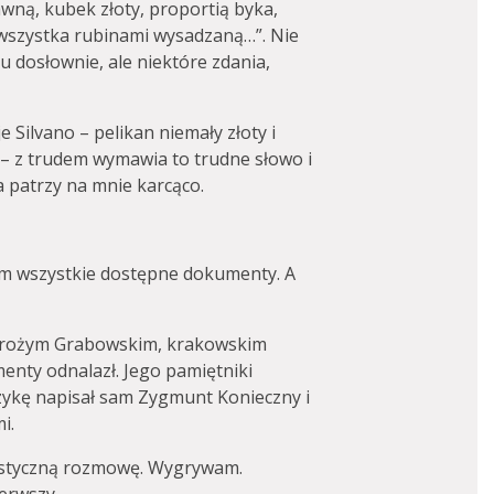
wną, kubek złoty, proportią byka,
 wszystka rubinami wysadzaną…”. Nie
u dosłownie, ale niektóre zdania,
 Silvano – pelikan niemały złoty i
– z trudem wymawia to trudne słowo i
lia patrzy na mnie karcąco.
łem wszystkie dostępne dokumenty. A
mbrożym Grabowskim, krakowskim
menty odnalazł. Jego pamiętniki
ykę napisał sam Zygmunt Konieczny i
i.
listyczną rozmowę. Wygrywam.