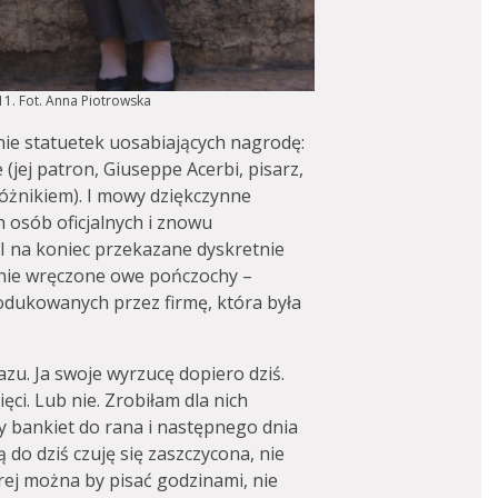
011. Fot. Anna Piotrowska
ie statuetek uosabiających nagrodę:
jej patron, Giuseppe Acerbi, pisarz,
różnikiem). I mowy dziękczynne
 osób oficjalnych i znowu
 I na koniec przekazane dyskretnie
tnie wręczone owe pończochy –
odukowanych przez firmę, która była
azu. Ja swoje wyrzucę dopiero dziś.
ęci. Lub nie. Zrobiłam dla nich
 bankiet do rana i następnego dnia
 do dziś czuję się zaszczycona, nie
rej można by pisać godzinami, nie