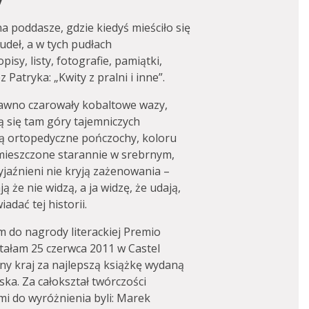
a poddasze, gdzie kiedyś mieściło się
udeł, a w tych pudłach
sy, listy, fotografie, pamiątki,
Patryka: „Kwity z pralni i inne”.
awno czarowały kobaltowe wazy,
ą się tam góry tajemniczych
ą ortopedyczne pończochy, koloru
mieszczone starannie w srebrnym,
yjaźnieni nie kryją zażenowania –
ą że nie widzą, a ja widzę, że udają,
dać tej historii.
 do nagrody literackiej Premio
stałam 25 czerwca 2011 w Castel
y kraj za najlepszą książkę wydaną
ka. Za całokształ twórczości
i do wyróżnienia byli: Marek