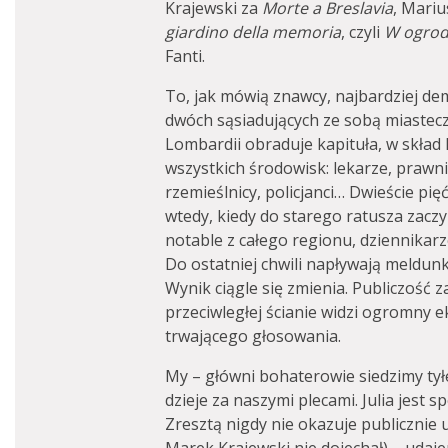
Krajewski za
Morte a Breslavia
, Mariu
giardino della memoria
, czyli
W ogrod
Fanti.
To, jak mówią znawcy, najbardziej d
dwóch sąsiadujących ze sobą miastecz
Lombardii obraduje kapituła, w skład
wszystkich środowisk: lekarze, prawnic
rzemieślnicy, policjanci… Dwieście pię
wtedy, kiedy do starego ratusza zaczy
notable z całego regionu, dziennikarze
Do ostatniej chwili napływają meldunki
Wynik ciągle się zmienia. Publiczość 
przeciwległej ścianie widzi ogromny e
trwającego głosowania.
My – główni bohaterowie siedzimy tyłe
dzieje za naszymi plecami. Julia jest 
Zresztą nigdy nie okazuje publicznie u