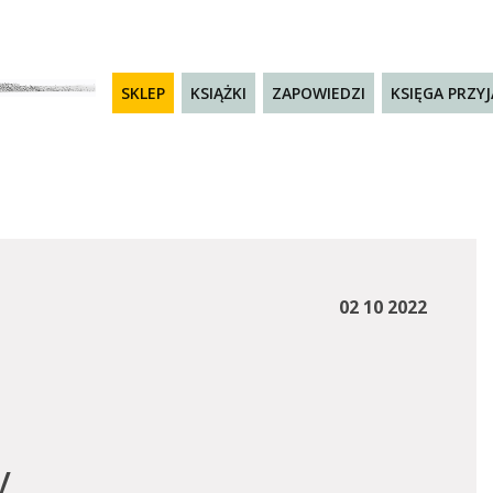
SKLEP
KSIĄŻKI
ZAPOWIEDZI
KSIĘGA PRZY
02 10 2022
y