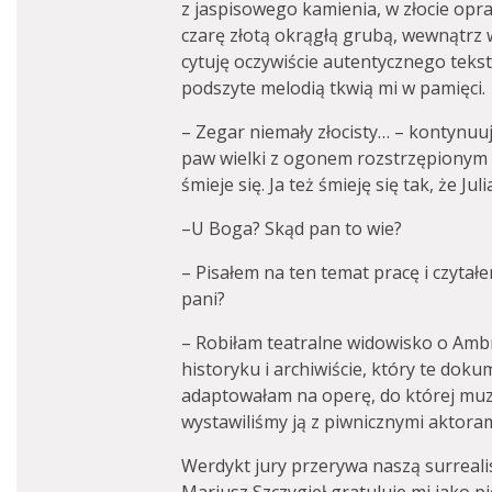
z jaspisowego kamienia, w złocie opra
czarę złotą okrągłą grubą, wewnątrz
cytuję oczywiście autentycznego tekst
podszyte melodią tkwią mi w pamięci.
– Zegar niemały złocisty… – kontynuuje
paw wielki z ogonem rozstrzępionym 
śmieje się. Ja też śmieję się tak, że Ju
–U Boga? Skąd pan to wie?
– Pisałem na ten temat pracę i czyta
pani?
– Robiłam teatralne widowisko o A
historyku i archiwiście, który te doku
adaptowałam na operę, do której muz
wystawiliśmy ją z piwnicznymi aktoram
Werdykt jury przerywa naszą surrea