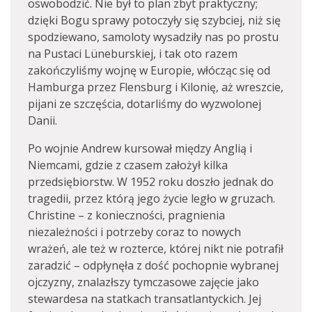
oswobodzić. Nie był to plan zbyt praktyczny;
dzięki Bogu sprawy potoczyły się szybciej, niż się
spodziewano, samoloty wysadziły nas po prostu
na Pustaci Lüneburskiej, i tak oto razem
zakończyliśmy wojnę w Europie, włócząc się od
Hamburga przez Flensburg i Kilonię, aż wreszcie,
pijani ze szczęścia, dotarliśmy do wyzwolonej
Danii.
Po wojnie Andrew kursował między Anglią i
Niemcami, gdzie z czasem założył kilka
przedsiębiorstw. W 1952 roku doszło jednak do
tragedii, przez którą jego życie legło w gruzach.
Christine – z konieczności, pragnienia
niezależności i potrzeby coraz to nowych
wrażeń, ale też w rozterce, której nikt nie potrafił
zaradzić – odpłynęła z dość pochopnie wybranej
ojczyzny, znalazłszy tymczasowe zajęcie jako
stewardesa na statkach transatlantyckich. Jej