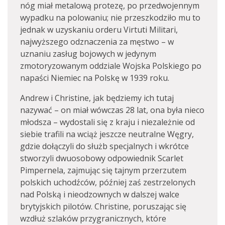
nóg miał metalową protezę, po przedwojennym
wypadku na polowaniu; nie przeszkodziło mu to
jednak w uzyskaniu orderu Virtuti Militari,
najwyższego odznaczenia za męstwo – w
uznaniu zasług bojowych w jedynym
zmotoryzowanym oddziale Wojska Polskiego po
napaści Niemiec na Polskę w 1939 roku.
Andrew i Christine, jak będziemy ich tutaj
nazywać – on miał wówczas 28 lat, ona była nieco
młodsza – wydostali się z kraju i niezależnie od
siebie trafili na wciąż jeszcze neutralne Węgry,
gdzie dołączyli do służb specjalnych i wkrótce
stworzyli dwuosobowy odpowiednik Scarlet
Pimpernela, zajmując się tajnym przerzutem
polskich uchodźców, później zaś zestrzelonych
nad Polską i nieodzownych w dalszej walce
brytyjskich pilotów. Christine, poruszając się
wzdłuż szlaków przygranicznych, które