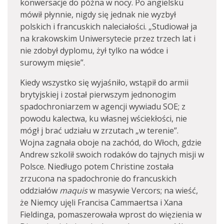
konwersacje do późna w nocy. Po angielsku
mówił płynnie, nigdy się jednak nie wyzbył
polskich i francuskich naleciałości. „Studiował ja
na krakowskim Uniwersytecie przez trzech lat i
nie zdobył dyplomu, żył tylko na wódce i
surowym mięsie”.
Kiedy wszystko się wyjaśniło, wstąpił do armii
brytyjskiej i został pierwszym jednonogim
spadochroniarzem w agencji wywiadu SOE; z
powodu kalectwa, ku własnej wściekłości, nie
mógł j brać udziału w zrzutach „w terenie”.
Wojna zagnała oboje na zachód, do Włoch, gdzie
Andrew szkolił swoich rodaków do tajnych misji w
Polsce. Niedługo potem Christine została
zrzucona na spadochronie do francuskich
oddziałów
maquis
w masywie Vercors; na wieść,
że Niemcy ujęli Francisa Cammaertsa i Xana
Fieldinga, pomaszerowała wprost do więzienia w