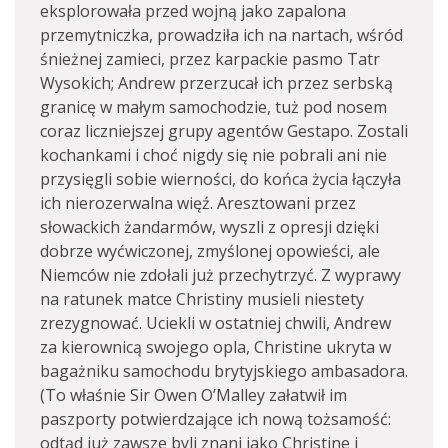
eksplorowała przed wojną jako zapalona
przemytniczka, prowadziła ich na nartach, wśród
śnieżnej zamieci, przez karpackie pasmo Tatr
Wysokich; Andrew przerzucał ich przez serbską
granicę w małym samochodzie, tuż pod nosem
coraz liczniejszej grupy agentów Gestapo. Zostali
kochankami i choć nigdy się nie pobrali ani nie
przysięgli sobie wierności, do końca życia łączyła
ich nierozerwalna więź. Aresztowani przez
słowackich żandarmów, wyszli z opresji dzięki
dobrze wyćwiczonej, zmyślonej opowieści, ale
Niemców nie zdołali już przechytrzyć. Z wyprawy
na ratunek matce Christiny musieli niestety
zrezygnować. Uciekli w ostatniej chwili, Andrew
za kierownicą swojego opla, Christine ukryta w
bagażniku samochodu brytyjskiego ambasadora.
(To właśnie Sir Owen O’Malley załatwił im
paszporty potwierdzające ich nową tożsamość:
odtąd już zawsze byli znani jako Christine i