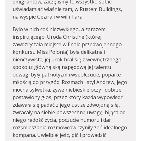
emigrantów; zaczęliśmy to wszystko sobie
uświadamiać właśnie tam, w Rustem Buildings,
na wyspie Gezira i w willi Tara.
Było w nich coś niezwykłego, a zarazem
inspirującego. Uroda Christine (której
zawdzięczała miejsce w finale przedwojennego
konkursu Miss Polonia) była delikatna i
nieoczywista; jej urok brał się z wewnętrznego
spokoju; główną siłą napędową jej talentu i
odwagi były patriotyzm i współczucie, poparte
miłością do przygód. Rozmach i styl Andrew, jego
mocna sylwetka, żywe niebieskie oczy i dobrze
postawiony głos, przez który każda wypowiedź
zdawała się padać z jego ust ze zdwojoną siłą,
zwracały na siebie powszechną uwagę; bijąca od
niego radość życia, poczucie humoru i dar
rozśmieszania rozmówców czyniły zeń idealnego
kompana. Uwielbiał jeść, pić i prowadzić