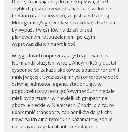
Digne, i uciekając się do przekupstwa, gróźb
szybkich postępów wojsk alianckich w dolinie
Rodanu oraz zapewnień, że jest siostrzenicą
Montgomery’ego, zdołała przekonać strażnika,
by wypuścił więźniów na dzień przed
planowanym rozstrzelaniem, po czym
wyprowadziła ich na wolność.
W tygodniach poprzedzających lądowanie w
Normandii służyłem wraz z Andym (który dostał
dyspensę od zakazu skoków ze spadochronem) i
mniej więcej trzydziestką innych oficerów w dość
dziwnej jednostce: agenci, stacjonujący w
pogotowiu przy polu golfowym w Sunningdale,
mieli być zrzucani w niewielkich grupach na
obozy jenieckie w Niemczech. Chodziło o to, by
udaremnić transporty zakładników do jakichś
bawarskich albo tyrolskich kazamatów, zanim
nacierające wojska aliantów zdołają ich