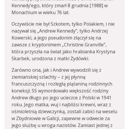
Kennedy’ego, który zmarł 8 grudnia [1988] w
Monachium w wieku 76 lat.
Oczywiście nie był Szkotem, tylko Polakiem, i nie
nazywał się „Andrew Kennedy”, tylko Andrzej
Kowerski, a jego pseudonim złączył się na
zawsze z kryptonimem „Christine Granville”,
która przyszła na świat jako hrabianka Krystyna
Skarbek, urodzona z matki Żydówki.
Zarówno ona, jak i Andrew wywodzili się z
ziemiańskiej szlachty – z jej płynną
francuszczyzną i rozległą plątaniną rodzinnych
koneksji; SS wymordowało większość rodziny
Andrew długo po jego ucieczce z Polski w 1941
roku. Jego matka, wuj i najbliżsi krewni, wraz z
ośmioletnią dziewczynką, zostali zabici na weselu
w Zbydniowie w Galicji, zapewne w odwecie za
jego służbę u wroga nazistów. Zamiast jednej z