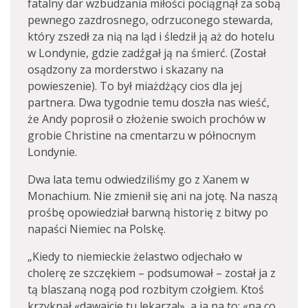
fatalny dar wzbudzania miłości pociągnął za sobą
pewnego zazdrosnego, odrzuconego stewarda,
który zszedł za nią na ląd i śledził ją aż do hotelu
w Londynie, gdzie zadźgał ją na śmierć. (Został
osądzony za morderstwo i skazany na
powieszenie). To był miażdżący cios dla jej
partnera. Dwa tygodnie temu doszła nas wieść,
że Andy poprosił o złożenie swoich prochów w
grobie Christine na cmentarzu w północnym
Londynie.
Dwa lata temu odwiedziliśmy go z Xanem w
Monachium. Nie zmienił się ani na jotę. Na naszą
prośbę opowiedział barwną historię z bitwy po
napaści Niemiec na Polskę.
„Kiedy to niemieckie żelastwo odjechało w
cholerę ze szczękiem – podsumował – został ja z
tą blaszaną nogą pod rozbitym czołgiem. Ktoś
krzyknął «dawajcie tu lekarza!», a ja na to: «na co