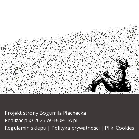
Projekt strony
Bogumiła Płachecka
Realizacja
© 2026 WEBOPCJA.pl
Regulamin sklepu
|
Polityka prywatności
|
Pliki Cookies