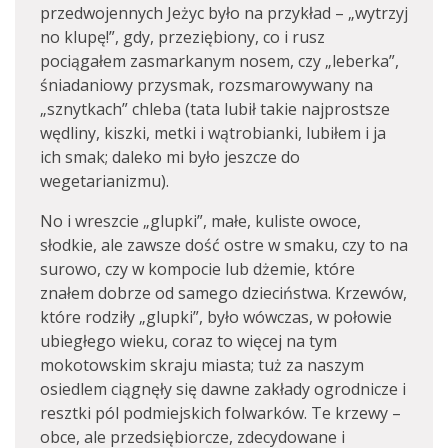
przedwojennych Jeżyc było na przykład – „wytrzyj
no klupę!”, gdy, przeziębiony, co i rusz
pociągałem zasmarkanym nosem, czy „leberka”,
śniadaniowy przysmak, rozsmarowywany na
„sznytkach” chleba (tata lubił takie najprostsze
wędliny, kiszki, metki i wątrobianki, lubiłem i ja
ich smak; daleko mi było jeszcze do
wegetarianizmu).
No i wreszcie „glupki”, małe, kuliste owoce,
słodkie, ale zawsze dość ostre w smaku, czy to na
surowo, czy w kompocie lub dżemie, które
znałem dobrze od samego dzieciństwa. Krzewów,
które rodziły „glupki”, było wówczas, w połowie
ubiegłego wieku, coraz to więcej na tym
mokotowskim skraju miasta; tuż za naszym
osiedlem ciągnęły się dawne zakłady ogrodnicze i
resztki pól podmiejskich folwarków. Te krzewy –
obce, ale przedsiębiorcze, zdecydowane i