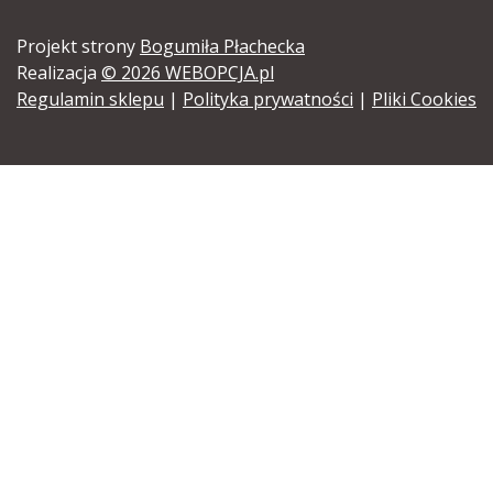
Projekt strony
Bogumiła Płachecka
Realizacja
© 2026 WEBOPCJA.pl
Regulamin sklepu
|
Polityka prywatności
|
Pliki Cookies