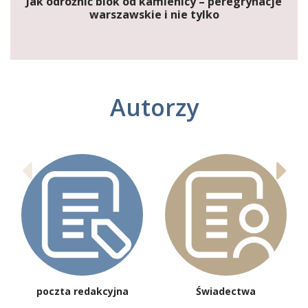
Jak odróżnić blok od kamienicy – peregrynacje
warszawskie i nie tylko
Autorzy
poczta redakcyjna
Świadectwa