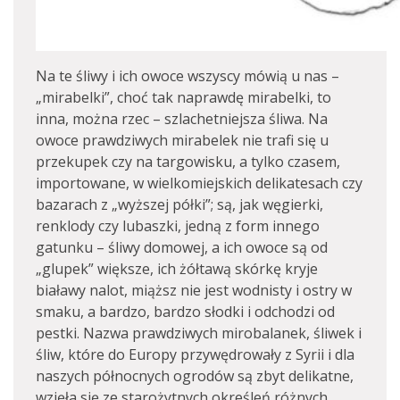
Na te śliwy i ich owoce wszyscy mówią u nas –
„mirabelki”, choć tak naprawdę mirabelki, to
inna, można rzec – szlachetniejsza śliwa. Na
owoce prawdziwych mirabelek nie trafi się u
przekupek czy na targowisku, a tylko czasem,
importowane, w wielkomiejskich delikatesach czy
bazarach z „wyższej półki”; są, jak węgierki,
renklody czy lubaszki, jedną z form innego
gatunku – śliwy domowej, a ich owoce są od
„glupek” większe, ich żółtawą skórkę kryje
białawy nalot, miąższ nie jest wodnisty i ostry w
smaku, a bardzo, bardzo słodki i odchodzi od
pestki. Nazwa prawdziwych mirobalanek, śliwek i
śliw, które do Europy przywędrowały z Syrii i dla
naszych północnych ogrodów są zbyt delikatne,
wzięła się ze starożytnych określeń różnych