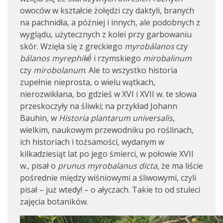
owoców w kształcie żołędzi czy daktyli, branych
na pachnidła, a później i innych, ale podobnych z
wyglądu, użytecznych z kolei przy garbowaniu
skór. Wzięła się z greckiego
myrobálanos
czy
bálanos myrephikḗ
i rzymskiego
mirobalinum
czy
mirobolanum
. Ale to wszystko historia
zupełnie nieprosta, o wielu wątkach,
nierozwikłana, bo gdzieś w XVI i XVII w. te słowa
przeskoczyły na śliwki; na przykład Johann
Bauhin, w
Historia plantarum universalis
,
wielkim, naukowym przewodniku po roślinach,
ich historiach i tożsamości, wydanym w
kilkadziesiąt lat po jego śmierci, w połowie XVII
w., pisał o
prunus myrobalanus dicta
, że ma liście
pośrednie między wiśniowymi a śliwowymi, czyli
pisał – już wtedy! – o ałyczach. Takie to od stuleci
zajęcia botaników.