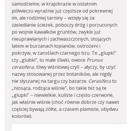
samodzielne, w krajobrazie w ostatnim
półwieczu wyraźnie już częstsze od pokrewnej
im, ale rodzimej tarniny – wzięły się za
zasiedlanie ścieżek, poboczy dróg i porzuconych
po wojnie kawałków gruntów, zwykle już
nieuprawianych i zachwaszczonych, stojących
latem w burzanach łopianów, ostrożeni i
pokrzyw, w zaroślach czarnego bzu. Te „glupki”
czy „glubki”, to małe śliwki, owoce
Prunus
cerasifera
, śliwy wiśniowej czyli – ałyczy, by użyć
nazwy stosowanej przez botaników, ale nigdy
nie słyszanej na targu czy bazarze.
Cerasifera
to
„niosąca, rodząca wiśnie”, bo takie też są te
„glupki” – niewielkie, kuliste i często czerwone,
jak właśnie wiśnie (choć równie dobrze czy nawet
częściej bywają żółte, a czasem plamiste, obydwu
kolorów).