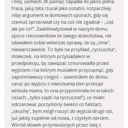
i mój, uśmiech. W pamięć zapadła mi jakoś jedna
fraza, jaką tata rzucał jako ostatni, rozpaczliwy
niby-argument w domowych sporach, gdy się
czemuś sprzeciwiał czy na coś nie zgadzał – „zaś
ale po co?”. Zaaklimatyzował w naszym domu
sporo rzeczowników ze swego dzieciństwa, nie
zdawałem sobie wówczas sprawy, że są „inne”,
niewarszawskie. To była na przykład „ryczuszka”,
stołeczek, na którym przysiadałem w
przedpokoju, by zawiązać sznurowadła przed
wyjściem i na którym musiałem przycupnąć, gdy
zapomniawszy czegoś – zawróciłem do domu
zaraz po wyjściu z mieszkania (ten przesąd
wniosła mama, to ona przypominała mi w takich
razach: „tylko siądź na ryczuszce!”), co miało
odczarować poczyniony świeżo co falstart,
„skuchę”, bym mógł ruszyć do wyjścia drugi raz,
już jakby zupełnie od nowa, z czystym sercem.
Wśród słówek przyniesionych przez tatę z