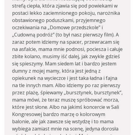
strefą ciepła, która zjawia się pod powiekami w
postaci lekko zaciemnionego pokoju, narożnika
obstawionego poduszkami, przyjemnego
oczekiwania na „Domowe przedszkole” i
„Cudowną podróż” (to był nasz pierwszy film). A
zaraz potem idziemy na spacer, przewracam się
na asfalcie, mama mnie podnosi, pociesza i całuje
zbite kolano, musimy iść dalej, jak zwykle gdzieś
się spieszymy. Mam siedem lat i bardzo jestem
dumny z mojej mamy, która jest jedną z
opiekunek na wycieczce i jest taka ładna i fajna
na tle innych mam. Albo idziemy po raz pierwszy
przez plażę, śpiewamy „bursztynek, bursztynek”,
mama mówi, że teraz muszę spróbować morza,
które jest słone. Albo na jakimś koncercie w Sali
Kongresowej bardzo marzę o kolorowym
balonie, ale jak zawsze się wstydzę i to mama
wybiega zamiast mnie na scenę, jedyna dorosła