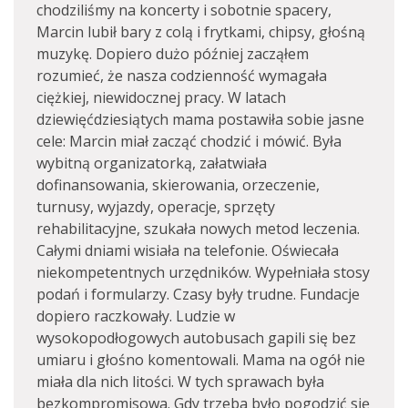
chodziliśmy na koncerty i sobotnie spacery,
Marcin lubił bary z colą i frytkami, chipsy, głośną
muzykę. Dopiero dużo później zacząłem
rozumieć, że nasza codzienność wymagała
ciężkiej, niewidocznej pracy. W latach
dziewięćdziesiątych mama postawiła sobie jasne
cele: Marcin miał zacząć chodzić i mówić. Była
wybitną organizatorką, załatwiała
dofinansowania, skierowania, orzeczenie,
turnusy, wyjazdy, operacje, sprzęty
rehabilitacyjne, szukała nowych metod leczenia.
Całymi dniami wisiała na telefonie. Oświecała
niekompetentnych urzędników. Wypełniała stosy
podań i formularzy. Czasy były trudne. Fundacje
dopiero raczkowały. Ludzie w
wysokopodłogowych autobusach gapili się bez
umiaru i głośno komentowali. Mama na ogół nie
miała dla nich litości. W tych sprawach była
bezkompromisowa. Gdy trzeba było pogodzić się