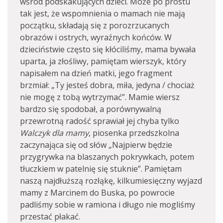
wśród podskakujących dzieci. Może po prostu
tak jest, że wspomnienia o mamach nie mają
początku, składają się z porozrzucanych
obrazów i ostrych, wyraźnych końców. W
dzieciństwie często się kłóciliśmy, mama bywała
uparta, ja złośliwy, pamiętam wierszyk, który
napisałem na dzień matki, jego fragment
brzmiał: „Ty jesteś dobra, miła, jedyna / chociaż
nie mogę z tobą wytrzymać”. Mamie wiersz
bardzo się spodobał, a porównywalną
przewrotną radość sprawiał jej chyba tylko
Walczyk dla mamy
, piosenka przedszkolna
zaczynająca się od słów „Najpierw będzie
przygrywka na blaszanych pokrywkach, potem
tłuczkiem w patelnię się stuknie”. Pamiętam
naszą najdłuższą rozłąkę, kilkumiesięczny wyjazd
mamy z Marcinem do Buska, po powrocie
padliśmy sobie w ramiona i długo nie mogliśmy
przestać płakać.