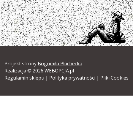
Projekt strony
Bogumiła Płachecka
Realizacja
© 2026 WEBOPCJA.pl
Regulamin sklepu
|
Polityka prywatności
|
Pliki Cookies