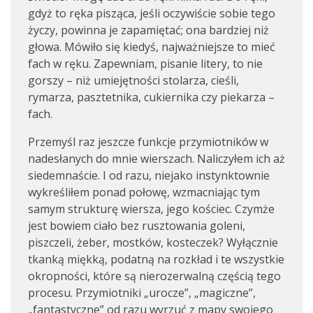
gdyż to ręka pisząca, jeśli oczywiście sobie tego
życzy, powinna je zapamiętać; ona bardziej niż
głowa. Mówiło się kiedyś, najważniejsze to mieć
fach w ręku. Zapewniam, pisanie litery, to nie
gorszy – niż umiejętności stolarza, cieśli,
rymarza, pasztetnika, cukiernika czy piekarza –
fach.
Przemyśl raz jeszcze funkcje przymiotników w
nadesłanych do mnie wierszach. Naliczyłem ich aż
siedemnaście. I od razu, niejako instynktownie
wykreśliłem ponad połowę, wzmacniając tym
samym strukturę wiersza, jego kościec. Czymże
jest bowiem ciało bez rusztowania goleni,
piszczeli, żeber, mostków, kosteczek? Wyłącznie
tkanką miękką, podatną na rozkład i te wszystkie
okropności, które są nierozerwalną częścią tego
procesu. Przymiotniki „urocze”, „magiczne”,
„fantastyczne” od razu wyrzuć z mapy swojego