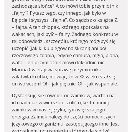
zachodzące słońce? A co mówi tobie przymiotnik
„fajny”? Pytasz tego, czy innego, jak było w
Egipcie i słyszysz: „fajnie”. Co sądzisz o książce Z.
– fajna. A ten chłopak, którego spotkałaś na
wakacjach, jaki był? – fajny. Żadnego konkretu w
tej odpowiedzi, szczegółu, którego mógłbyś się
uczepić (jak kilku piegów na skroni) ani pół
rzeczowego zdania, jedynie chmura, mgła, piana,
wata. Ten przymiotnik mówi dokładnie nic.
Marina Cwietajewa sprawę przymiotnika
załatwiła krótko, mówiąc, że w XX wieku stał się
on wołaczem! O! – jak pięknie. O! – jak wspaniale.
Dystansuję się również od zaimków, warto i na
ich nadmiar w wierszu uczulić rękę. Im mniej
zaimków w masie języka, tym większa jego
energia. Zaimek należy do części pomocniczych
językowego organizmu, zastępującego inne. Jest
wyrostkiem, po usunięciu którego da się żyć.