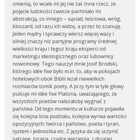
zmienią, to wcale mi jej nie żal. Inna rzecz, że
pojęcie ludzkości zawsze pachniało mi
abstrakcją, co innego – sąsiad, teściowa, wróg,
kloszard, od razu ich widzę, a przez to szanuję.
Jeden mądry i sprawczy wiersz więcej waży i
silniej znaczy niż partyjne programy średniej
wielkości kraju i tegoż kraju eksperci od
marketingu ideologicznego oraz lubownicy
nowomowy. Tego nauczył mnie Josif Brodski,
którego idée fixe było m.in. to, aby w pokojach
hotelowych obok Biblii leżał niewielkich
rozmiarów tomik poety. A przy tym w tyle głowy
pulsuje mi idée fixe Platona, uważającego, że
wszystkich poetów należałoby wygnać z
państwa. Od tego momentu w kulturze pojawiła
się kolejna linia podziału, kolejna wyrwa wartości
opozycyjnych: twórca i państwo, poeta i tyran,
system i jednostka etc. Z języka da się uczynić
satrapę, tyrana, rządcę więzienia, z drugiej