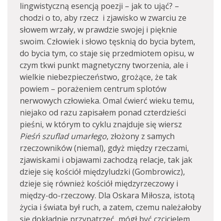
lingwistyczną esencją poezji – jak to ująć? –
chodzi o to, aby rzecz i zjawisko w zwarciu ze
słowem wrzały, w prawdzie swojej i pięknie
swoim. Człowiek i słowo tęsknią do bycia bytem,
do bycia tym, co staje się przedmiotem opisu, w
czym tkwi punkt magnetyczny tworzenia, ale i
wielkie niebezpieczeństwo, grożące, że tak
powiem – porażeniem centrum splotów
nerwowych człowieka. Omal ćwierć wieku temu,
niejako od razu zapisałem ponad czterdzieści
pieśni, w którym to cyklu znajduje się wiersz
Pieśń szuflad umarłego
, złożony z samych
rzeczowników (niemal), gdyż między rzeczami,
zjawiskami i objawami zachodzą relacje, tak jak
dzieje się kościół międzyludzki (Gombrowicz),
dzieje się również kościół międzyrzeczowy i
między-do-rzeczowy. Dla Oskara Miłosza, istotą
życia i świata był ruch, a zatem, czemu należałoby
się dokładnie przypatrzeć, mógł być czcicielem