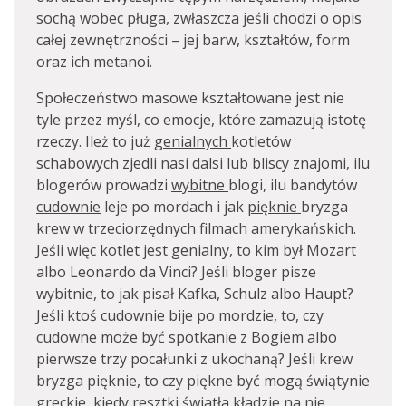
sochą wobec pługa, zwłaszcza jeśli chodzi o opis
całej zewnętrzności – jej barw, kształtów, form
oraz ich metanoi.
Społeczeństwo masowe kształtowane jest nie
tyle przez myśl, co emocje, które zamazują istotę
rzeczy. Ileż to już
genialnych
kotletów
schabowych zjedli nasi dalsi lub bliscy znajomi, ilu
blogerów prowadzi
wybitne
blogi, ilu bandytów
cudownie
leje po mordach i jak
pięknie
bryzga
krew w trzeciorzędnych filmach amerykańskich.
Jeśli więc kotlet jest genialny, to kim był Mozart
albo Leonardo da Vinci? Jeśli bloger pisze
wybitnie, to jak pisał Kafka, Schulz albo Haupt?
Jeśli ktoś cudownie bije po mordzie, to, czy
cudowne może być spotkanie z Bogiem albo
pierwsze trzy pocałunki z ukochaną? Jeśli krew
bryzga pięknie, to czy piękne być mogą świątynie
greckie, kiedy resztki światła kładzie na nie