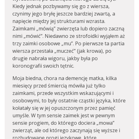
Kiedy jednak pozbywamy się go z wiersza,
czynimy jego bryłę jeszcze bardziej zwartą, a
napięcie między jej strukturami wzrasta.
Zaimkami „mówią” zwierzęta lub dopiero zaczną
nimi „mówić”. Niedawno ze strofoidki wyjąłem aż
trzy zaimki osobowe „mu”. Po pierwsze ta partia
wiersza przestała „muczeć” (jak krowa), po
drugie nabrała wigoru, jakby była po
koronografii swoich tętnic.
Moja biedna, chora na demencję matka, kilka
miesięcy przed śmiercią mówiła już tylko
zaimkami, przede wszystkim wskazującymi i
osobowymi, to były ostatnie cząstki języka, które
kołatały się w jej opuszczonym przez pamięć
umyśle. W tym sensie zaimek jest w pewnym
sensie progiem, do którego dociera „mowa”
zwierząt, ale od którego zaczynają się wyższe i
rozbudowane progi językowe, które