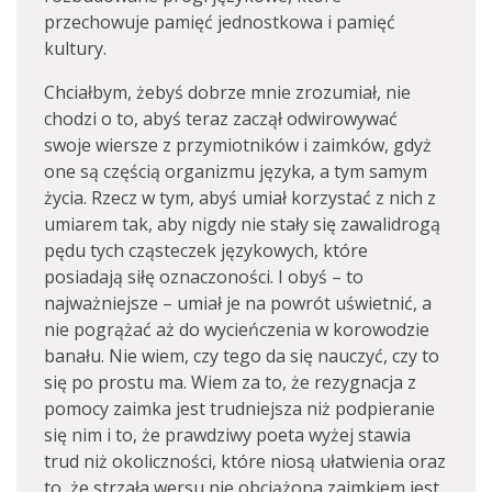
przechowuje pamięć jednostkowa i pamięć
kultury.
Chciałbym, żebyś dobrze mnie zrozumiał, nie
chodzi o to, abyś teraz zaczął odwirowywać
swoje wiersze z przymiotników i zaimków, gdyż
one są częścią organizmu języka, a tym samym
życia. Rzecz w tym, abyś umiał korzystać z nich z
umiarem tak, aby nigdy nie stały się zawalidrogą
pędu tych cząsteczek językowych, które
posiadają siłę oznaczoności. I obyś – to
najważniejsze – umiał je na powrót uświetnić, a
nie pogrążać aż do wycieńczenia w korowodzie
banału. Nie wiem, czy tego da się nauczyć, czy to
się po prostu ma. Wiem za to, że rezygnacja z
pomocy zaimka jest trudniejsza niż podpieranie
się nim i to, że prawdziwy poeta wyżej stawia
trud niż okoliczności, które niosą ułatwienia oraz
to, że strzała wersu nie obciążona zaimkiem jest