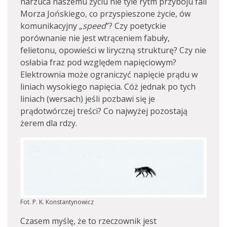
narzuca naszemu życiu nie tyle rytm przyboju fali
Morza Jońskiego, co przyspieszone życie, ów
komunikacyjny „
speed
”? Czy poetyckie
porównanie nie jest wtrąceniem fabuły,
felietonu, opowieści w liryczną strukturę? Czy nie
osłabia fraz pod względem napięciowym?
Elektrownia może ograniczyć napięcie prądu w
liniach wysokiego napięcia. Cóż jednak po tych
liniach (wersach) jeśli pozbawi się je
prądotwórczej treści? Co najwyżej pozostają
żerem dla rdzy.
Fot. P. K. Konstantynowicz
Czasem myślę, że to rzeczownik jest