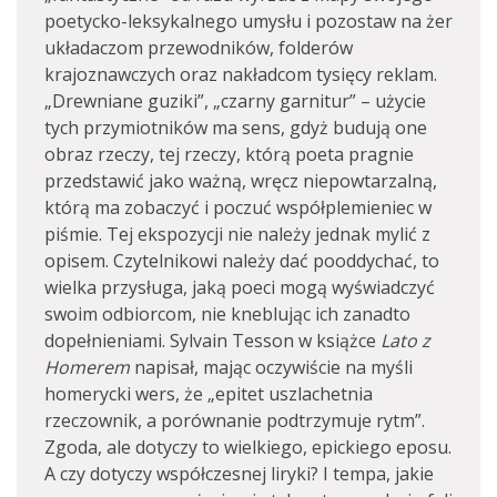
poetycko-leksykalnego umysłu i pozostaw na żer
układaczom przewodników, folderów
krajoznawczych oraz nakładcom tysięcy reklam.
„Drewniane guziki”, „czarny garnitur” – użycie
tych przymiotników ma sens, gdyż budują one
obraz rzeczy, tej rzeczy, którą poeta pragnie
przedstawić jako ważną, wręcz niepowtarzalną,
którą ma zobaczyć i poczuć współplemieniec w
piśmie. Tej ekspozycji nie należy jednak mylić z
opisem. Czytelnikowi należy dać pooddychać, to
wielka przysługa, jaką poeci mogą wyświadczyć
swoim odbiorcom, nie kneblując ich zanadto
dopełnieniami. Sylvain Tesson w książce
Lato z
Homerem
napisał, mając oczywiście na myśli
homerycki wers, że „epitet uszlachetnia
rzeczownik, a porównanie podtrzymuje rytm”.
Zgoda, ale dotyczy to wielkiego, epickiego eposu.
A czy dotyczy współczesnej liryki? I tempa, jakie