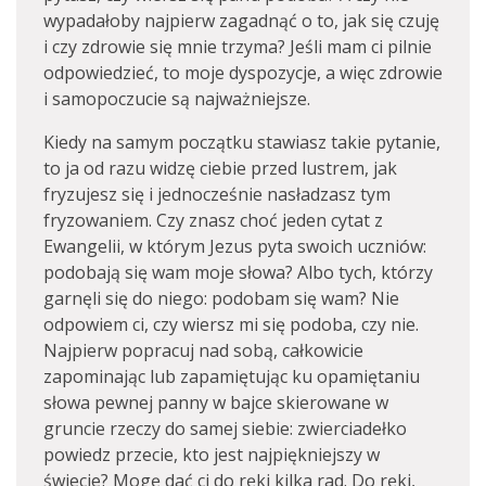
wypadałoby najpierw zagadnąć o to, jak się czuję
i czy zdrowie się mnie trzyma? Jeśli mam ci pilnie
odpowiedzieć, to moje dyspozycje, a więc zdrowie
i samopoczucie są najważniejsze.
Kiedy na samym początku stawiasz takie pytanie,
to ja od razu widzę ciebie przed lustrem, jak
fryzujesz się i jednocześnie nasładzasz tym
fryzowaniem. Czy znasz choć jeden cytat z
Ewangelii, w którym Jezus pyta swoich uczniów:
podobają się wam moje słowa? Albo tych, którzy
garnęli się do niego: podobam się wam? Nie
odpowiem ci, czy wiersz mi się podoba, czy nie.
Najpierw popracuj nad sobą, całkowicie
zapominając lub zapamiętując ku opamiętaniu
słowa pewnej panny w bajce skierowane w
gruncie rzeczy do samej siebie: zwierciadełko
powiedz przecie, kto jest najpiękniejszy w
świecie? Mogę dać ci do ręki kilka rad. Do ręki,