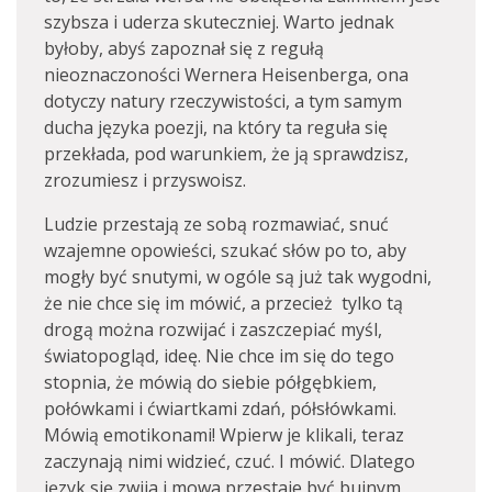
szybsza i uderza skuteczniej. Warto jednak
byłoby, abyś zapoznał się z regułą
nieoznaczoności Wernera Heisenberga, ona
dotyczy natury rzeczywistości, a tym samym
ducha języka poezji, na który ta reguła się
przekłada, pod warunkiem, że ją sprawdzisz,
zrozumiesz i przyswoisz.
Ludzie przestają ze sobą rozmawiać, snuć
wzajemne opowieści, szukać słów po to, aby
mogły być snutymi, w ogóle są już tak wygodni,
że nie chce się im mówić, a przecież tylko tą
drogą można rozwijać i zaszczepiać myśl,
światopogląd, ideę. Nie chce im się do tego
stopnia, że mówią do siebie półgębkiem,
połówkami i ćwiartkami zdań, półsłówkami.
Mówią emotikonami! Wpierw je klikali, teraz
zaczynają nimi widzieć, czuć. I mówić. Dlatego
język się zwija i mowa przestaje być bujnym,