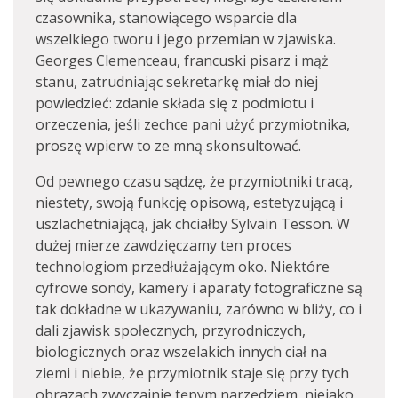
czasownika, stanowiącego wsparcie dla
wszelkiego tworu i jego przemian w zjawiska.
Georges Clemenceau, francuski pisarz i mąż
stanu, zatrudniając sekretarkę miał do niej
powiedzieć: zdanie składa się z podmiotu i
orzeczenia, jeśli zechce pani użyć przymiotnika,
proszę wpierw to ze mną skonsultować.
Od pewnego czasu sądzę, że przymiotniki tracą,
niestety, swoją funkcję opisową, estetyzującą i
uszlachetniającą, jak chciałby Sylvain Tesson. W
dużej mierze zawdzięczamy ten proces
technologiom przedłużającym oko. Niektóre
cyfrowe sondy, kamery i aparaty fotograficzne są
tak dokładne w ukazywaniu, zarówno w bliży, co i
dali zjawisk społecznych, przyrodniczych,
biologicznych oraz wszelakich innych ciał na
ziemi i niebie, że przymiotnik staje się przy tych
obrazach zwyczajnie tępym narzędziem, niejako