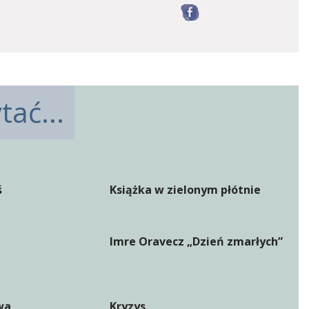
Facebook
ać...
ś
Książka w zielonym płótnie
Imre Oravecz „Dzień zmarłych”
wa
Kryzys