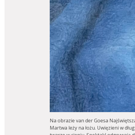
Na obrazie van der Goesa Najświętsz
Martwa leży na łożu. Uwięzieni w dłu