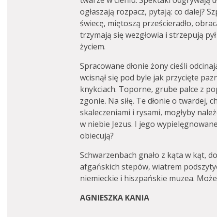
twarze w cieniu. Spektakl odgrywają d
ogłaszają rozpacz, pytają: co dalej? S
świecę, miętoszą prześcieradło, obrac
trzymają się wezgłowia i strzepują pył
życiem.
Spracowane dłonie żony cieśli odcinają
wcisnął się pod byle jak przycięte pazn
knykciach. Toporne, grube palce z p
zgonie. Na siłę. Te dłonie o twardej, 
skaleczeniami i rysami, mogłyby należe
w niebie Jezus. I jego wypielęgnowane
obiecują?
Schwarzenbach gnało z kąta w kąt, do 
afgańskich stepów, wiatrem podszytyc
niemieckie i hiszpańskie muzea. Może
AGNIESZKA KANIA