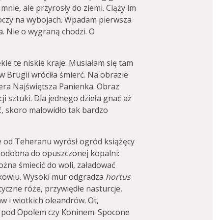
mnie, ale przyrosły do ziemi. Ciąży im
 oczy na wybojach. Wpadam pierwsza
a. Nie o wygraną chodzi. O
kie te niskie kraje. Musiałam się tam
w Brugii wróciła śmierć. Na obrazie
era Najświętsza Panienka. Obraz
ji sztuki. Dla jednego dzieła gnać aż
ć, skoro malowidło tak bardzo
 od Teheranu wyrósł ogród książęcy
podobna do opuszczonej kopalni:
ożna śmiecić do woli, załadować
tkowiu. Wysoki mur odgradza
hortus
yczne róże, przywiędłe nasturcje,
w i wiotkich oleandrów. Ot,
h pod Opolem czy Koninem. Spocone