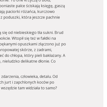
łonie. To one krzyczą o bólu,
zponiaste palce ściskają księgę, gaszą
ają paciorki różańca, kurczowo
 z poduszki, która jeszcze pachnie
 się od niebieskiego tła sukni. Brud
okcie. Wtopił się też w fałdki na
opękanymi opuszkami złączono już po
chropowatej skórze, z zadrami,
ć do chłopa, który pieli bakłażany. A
, nieludzko delikatne dłonie. Co
zdarzenia, człowieka, detalu. Od
h jurt i zapchlonych koców po
 wszędzie tam widziała to samo?