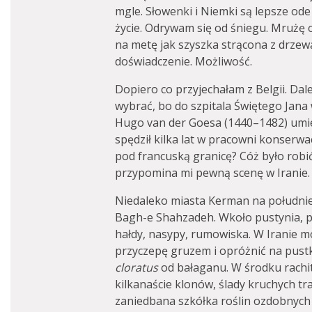
mgle. Słowenki i Niemki są lepsze ode 
życie. Odrywam się od śniegu. Mrużę
na metę jak szyszka strącona z drzew
doświadczenie. Możliwość.
Dopiero co przyjechałam z Belgii. Dale
wybrać, bo do szpitala Świętego Jana 
Hugo van der Goesa (1440–1482) umi
spędził kilka lat w pracowni konserwac
pod francuską granicę? Cóż było robi
przypomina mi pewną scenę w Iranie.
Niedaleko miasta Kerman na południe
Bagh-e Shahzadeh. Wkoło pustynia, 
hałdy, nasypy, rumowiska. W Iranie m
przyczepę gruzem i opróżnić na pus
cloratus
od bałaganu. W środku rachit
kilkanaście klonów, ślady kruchych tra
zaniedbana szkółka roślin ozdobnyc