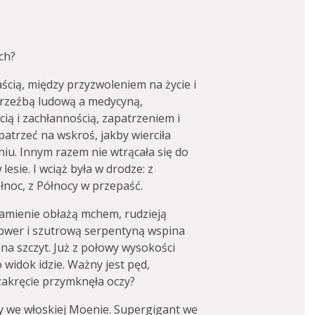
ch?
ścią, między przyzwoleniem na życie i
 rzeźbą ludową a medycyną,
ą i zachłannością, zapatrzeniem i
atrzeć na wskroś, jakby wierciła
niu. Innym razem nie wtrącała się do
lesie. I wciąż była w drodze: z
noc, z Północy w przepaść.
amienie obłażą mchem, rudzieją
ower i szutrową serpentyną wspina
 na szczyt. Już z połowy wysokości
o widok idzie. Ważny jest pęd,
zakręcie przymknęła oczy?
 we włoskiej Moenie. Supergigant we