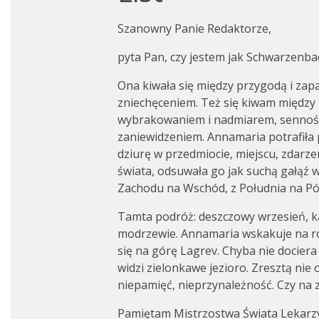
Szanowny Panie Redaktorze,
pyta Pan, czy jestem jak Schwarzenba
Ona kiwała się między przygodą i zapa
zniechęceniem. Też się kiwam między
wybrakowaniem i nadmiarem, senności
zaniewidzeniem. Annamaria potrafiła p
dziurę w przedmiocie, miejscu, zdarze
świata, odsuwała go jak suchą gałąź w 
Zachodu na Wschód, z Południa na Pół
Tamta podróż: deszczowy wrzesień, k
modrzewie. Annamaria wskakuje na r
się na górę Lagrev. Chyba nie dociera
widzi zielonkawe jezioro. Zresztą nie 
niepamięć, nieprzynależność. Czy na 
Pamiętam Mistrzostwa Świata Lekarzy