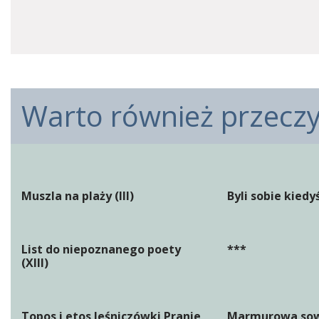
Warto również przeczyt
Muszla na plaży (III)
Byli sobie kiedy
List do niepoznanego poety
***
(XIII)
Topos i etos leśniczówki Pranie
Marmurowa so