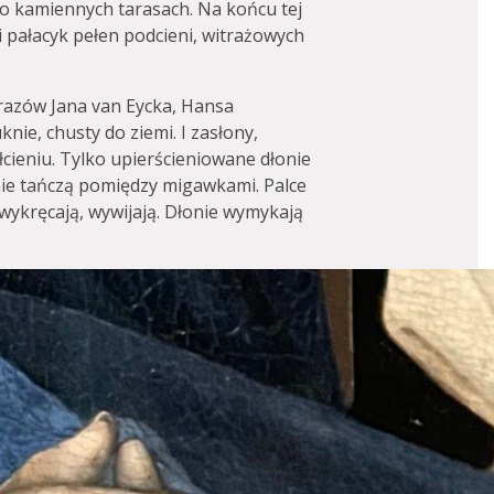
 po kamiennych tarasach. Na końcu tej
i pałacyk pełen podcieni, witrażowych
brazów Jana van Eycka, Hansa
ie, chusty do ziemi. I zasłony,
łcieniu. Tylko upierścieniowane dłonie
nie tańczą pomiędzy migawkami. Palce
, wykręcają, wywijają. Dłonie wymykają