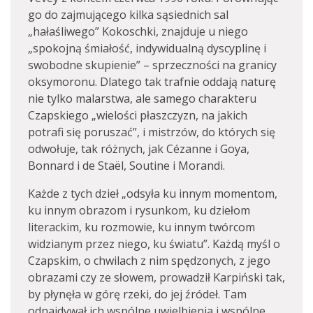
go do zajmującego kilka sąsiednich sal
„hałaśliwego” Kokoschki, znajduje u niego
„spokojną śmiałość, indywidualną dyscyplinę i
swobodne skupienie” – sprzeczności na granicy
oksymoronu. Dlatego tak trafnie oddają naturę
nie tylko malarstwa, ale samego charakteru
Czapskiego „wielości płaszczyzn, na jakich
potrafi się poruszać”, i mistrzów, do których się
odwołuje, tak różnych, jak Cézanne i Goya,
Bonnard i de Staël, Soutine i Morandi.
Każde z tych dzieł „odsyła ku innym momentom,
ku innym obrazom i rysunkom, ku dziełom
literackim, ku rozmowie, ku innym twórcom
widzianym przez niego, ku światu”. Każdą myśl o
Czapskim, o chwilach z nim spędzonych, z jego
obrazami czy ze słowem, prowadził Karpiński tak,
by płynęła w górę rzeki, do jej źródeł. Tam
odnajdywał ich wspólne uwielbienia i wspólne