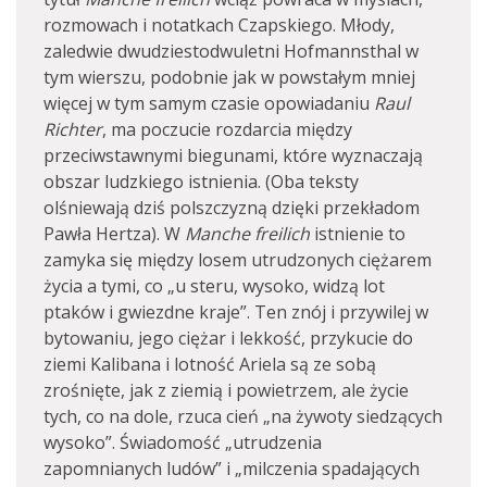
rozmowach i notatkach Czapskiego. Młody,
zaledwie dwudziestodwuletni Hofmannsthal w
tym wierszu, podobnie jak w powstałym mniej
więcej w tym samym czasie opowiadaniu
Raul
Richter
, ma poczucie rozdarcia między
przeciwstawnymi biegunami, które wyznaczają
obszar ludzkiego istnienia. (Oba teksty
olśniewają dziś polszczyzną dzięki przekładom
Pawła Hertza). W
Manche freilich
istnienie to
zamyka się między losem utrudzonych ciężarem
życia a tymi, co „u steru, wysoko, widzą lot
ptaków i gwiezdne kraje”. Ten znój i przywilej w
bytowaniu, jego ciężar i lekkość, przykucie do
ziemi Kalibana i lotność Ariela są ze sobą
zrośnięte, jak z ziemią i powietrzem, ale życie
tych, co na dole, rzuca cień „na żywoty siedzących
wysoko”. Świadomość „utrudzenia
zapomnianych ludów” i „milczenia spadających