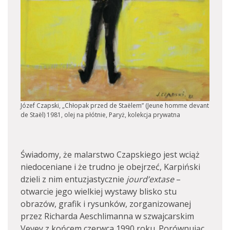
Józef Czapski, „Chłopak przed de Staëlem” (Jeune homme devant
de Staël) 1981, olej na płótnie, Paryż, kolekcja prywatna
Świadomy, że malarstwo Czapskiego jest wciąż
niedoceniane i że trudno je obejrzeć, Karpiński
dzieli z nim entuzjastycznie
jourd’extase
–
otwarcie jego wielkiej wystawy blisko stu
obrazów, grafik i rysunków, zorganizowanej
przez Richarda Aeschlimanna w szwajcarskim
Vevey z końcem czerwca 1990 roku. Porównując