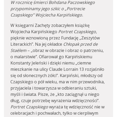
W rocznicę śmierci Bohdana Paczowskiego
przypominamy jego szkic o „Portrecie
Czapskiego” Wojciecha Karpińskiego.
W księgarni Zachęty zobaczyłem książkę
Wojciecha Karpińskiego
Portret Czapskiego
,
pięknie wznowioną przez Fundację „Zeszytów
Literackich”. Na jej okładce
Chłopak przed de
Staëlem
– „obraz w obrazie i obraz o patrzeniu,
o malarstwie”. Ofiarował go Karpińskiemu
Konstanty Jeleński i dzięki niemu „ciemne
mieszkanie na ulicy Claude Lorrain 13 rozjaśniło
się od słonecznych żółci”. Karpiński, młodszy od
Czapskiego o pół wieku, ma w nim przewodnika,
przyjaciela i towarzysza w odbieraniu sztuki,
myśli i świata. Pisze, że „kto zaciągnął u niego
dług, czuje potrzebę wyrażenia wdzięczności”.
Portret Czapskiego
wyraża tę wdzięczność nie w
celebracjach i pochwałach, tylko w cierpliwym