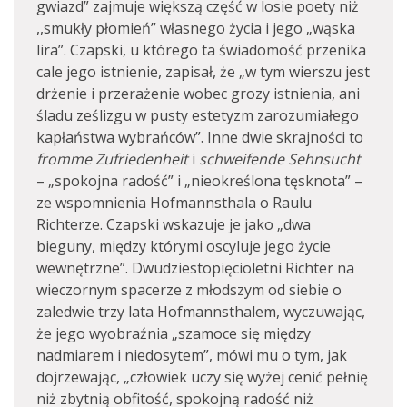
gwiazd” zajmuje większą część w losie poety niż
,,smukły płomień” własnego życia i jego „wąska
lira”. Czapski, u którego ta świadomość przenika
cale jego istnienie, zapisał, że „w tym wierszu jest
drżenie i przerażenie wobec grozy istnienia, ani
śladu ześlizgu w pusty estetyzm zarozumiałego
kapłaństwa wybrańców”. Inne dwie skrajności to
fromme Zufriedenheit
i
schweifende Sehnsucht
– „spokojna radość” i „nieokreślona tęsknota” –
ze wspomnienia Hofmannsthala o Raulu
Richterze. Czapski wskazuje je jako „dwa
bieguny, między którymi oscyluje jego życie
wewnętrzne”. Dwudziestopięcioletni Richter na
wieczornym spacerze z młodszym od siebie o
zaledwie trzy lata Hofmannsthalem, wyczuwając,
że jego wyobraźnia „szamoce się między
nadmiarem i niedosytem”, mówi mu o tym, jak
dojrzewając, „człowiek uczy się wyżej cenić pełnię
niż zbytnią obfitość, spokojną radość niż