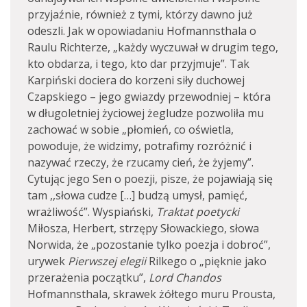
przyjaźnie, również z tymi, którzy dawno już
odeszli. Jak w opowiadaniu Hofmannsthala o
Raulu Richterze, „każdy wyczuwał w drugim tego,
kto obdarza, i tego, kto dar przyjmuje”. Tak
Karpiński dociera do korzeni siły duchowej
Czapskiego – jego gwiazdy przewodniej – która
w długoletniej życiowej żegludze pozwoliła mu
zachować w sobie „płomień, co oświetla,
powoduje, że widzimy, potrafimy rozróżnić i
nazywać rzeczy, że rzucamy cień, że żyjemy”.
Cytując jego Sen o poezji, pisze, że pojawiają się
tam ,,słowa cudze […] budzą umysł, pamięć,
wrażliwość”. Wyspiański,
Traktat poetycki
Miłosza, Herbert, strzępy Słowackiego, słowa
Norwida, że „pozostanie tylko poezja i dobroć”,
urywek
Pierwszej elegii
Rilkego o „pięknie jako
przerażenia początku”,
Lord Chandos
Hofmannsthala, skrawek żółtego muru Prousta,