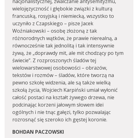
nacjonalistycznej, zwalczanie antysemityzmu,
wielojęzyczność i głębokie związki z kulturą
francuską, rosyjską i niemiecką, wszystko to
uczyniło z Czapskiego – pisze Jacek
Woźniakowski – osobę złożoną z tak
różnorodnych wątków, że prawie nierealną, a
równocześnie tak jednolitą i tak intensywnie
żywą, że „doprawdy mit, ale mit chodzący po tym
świecie”. Z rozproszonych śladów tej
wielowarstwowej osobowości – obrazów,
tekstów i rozmów – śladów, które tworzą na
pewno szkołę widzenia, ale są także wielką
szkołą życia, Wojciech Karpiński umiał wyłonić
całość postaci na kształt żywego drzewa, nie
podcinając korzeni jałowym słowem idei
ogólnych i nie tnąc gałęzi, tylko pozwalając
rozrosnąć się szeroko ich gęstej koronie.
BOHDAN PACZOWSKI