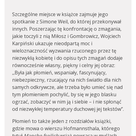
Szczególne miejsce w książce zajmuje jego
spotkanie z Simone Weil, do której przekonywał
innych. Poszerzając tę konfrontację o zmagania,
jakie toczyli z nią Miłosz i Gombrowicz, Wojciech
Karpiński ukazuje nieodpartą moc i
wieloznaczność wyzwania rzuconego przez tę
niezwykłą kobietę i do opisu tych zmagań dodaje
równocześnie własny, piękny i celny jej obraz:
,,Była jak płomień, wspaniały, fascynujący,
niebezpieczny, rzucający na nich światło dla nich
samych odkrywcze, ale trzeba było umieć się nad
tym płomieniem pochylić, by się w jego blasku
ogrzać, zobaczyć w nim ją i siebie – i nie spłonąć
od niezwykłej temperatury duchowej jej tekstów”.
Płomień to także jeden z rozdziałów książki,
gdzie mowa o wierszu Hofmannsthala, którego
tytuł
Manche freilich
wciąż powraca w myślach,