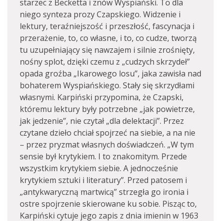
starzec z Becketta i znów Wyspiański. To dla
niego synteza prozy Czapskiego. Widzenie i
lektury, teraźniejszość i przeszłość, fascynacja i
przerażenie, to, co własne, i to, co cudze, tworzą
tu uzupełniający się nawzajem i silnie zrośnięty,
nośny splot, dzięki czemu z „cudzych skrzydeł”
opada groźba „Ikarowego losu”, jaka zawisła nad
bohaterem Wyspiańskiego. Stały się skrzydłami
własnymi. Karpiński przypomina, że Czapski,
któremu lektury były potrzebne „jak powietrze,
jak jedzenie”, nie czytał „dla delektacji”. Przez
czytane dzieło chciał spojrzeć na siebie, a na nie
– przez pryzmat własnych doświadczeń. „W tym
sensie był krytykiem. I to znakomitym. Przede
wszystkim krytykiem siebie. A jednocześnie
krytykiem sztuki i literatury”. Przed patosem i
„antykwaryczną martwicą” strzegła go ironia i
ostre spojrzenie skierowane ku sobie. Pisząc to,
Karpiński cytuje jego zapis z dnia imienin w 1963