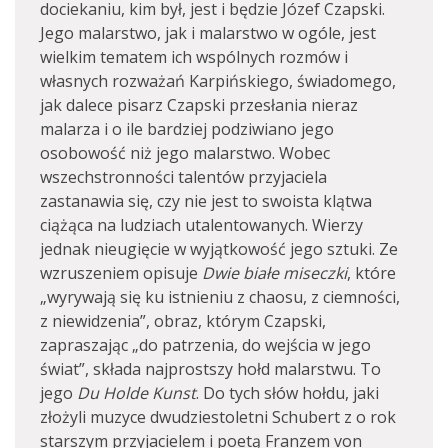
dociekaniu, kim był, jest i będzie Józef Czapski.
Jego malarstwo, jak i malarstwo w ogóle, jest
wielkim tematem ich wspólnych rozmów i
własnych rozważań Karpińskiego, świadomego,
jak dalece pisarz Czapski przesłania nieraz
malarza i o ile bardziej podziwiano jego
osobowość niż jego malarstwo. Wobec
wszechstronności talentów przyjaciela
zastanawia się, czy nie jest to swoista klątwa
ciążąca na ludziach utalentowanych. Wierzy
jednak nieugięcie w wyjątkowość jego sztuki. Ze
wzruszeniem opisuje
Dwie białe miseczki
, które
„wyrywają się ku istnieniu z chaosu, z ciemności,
z niewidzenia”, obraz, którym Czapski,
zapraszając „do patrzenia, do wejścia w jego
świat”, składa najprostszy hołd malarstwu. To
jego
Du Holde Kunst
. Do tych słów hołdu, jaki
złożyli muzyce dwudziestoletni Schubert z o rok
starszym przyjacielem i poetą Franzem von