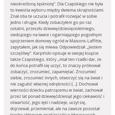
nieokreśloną tęsknotę”. Dla Czapskiego nie była
to kwestia wyboru między dwiema skrajnościami.
Znał oba te uczucia i potrafił rozwijać w sobie
jedno i drugie. Kiedy zobaczyłem go po raz
ostatni, przeszło dziewięćdziesięcioletniego,
siedzącego na ławce i ogarniającego pogodnym
spojrzeniem domowy ogród w Maisons-Laffitte,
zapytałem, jak się miewa. Odpowiedział: „Jestem
szczęśliwy”. Karpiński opisuje w swojej książce
także Czapskiego, który „miał ten rzadki dar, że
do końca potrafił się uczyć, to znaczy próbował
zobaczyć, zrozumieć, zapamiętać. Zrozumieć
siebie, zrozumieć innych, otworzyć się na świat i
nie zagubić własnej odrębności […]. Dochował
wierności dziecku patrzącemu w świat, zachował
przez lat ponad dziewięćdziesiąt jego ciekawość i
otwartość, jego lęki i nadzieje, uczył się,
dojrzewał, przemieniał, ale na zawsze pozostał
trochę chłopcem znad książki o błyszczących