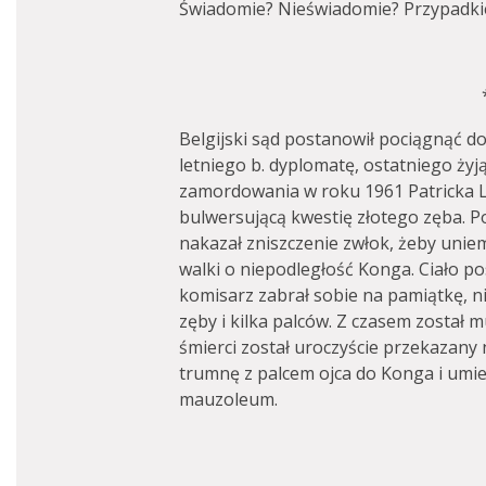
Świadomie? Nieświadomie? Przypadki
Belgijski sąd postanowił pociągnąć d
letniego b. dyplomatę, ostatniego ż
zamordowania w roku 1961 Patricka 
bulwersującą kwestię złotego zęba. Po 
nakazał zniszczenie zwłok, żeby uni
walki o niepodległość Konga. Ciało p
komisarz zabrał sobie na pamiątkę, ni
zęby i kilka palców. Z czasem został m
śmierci został uroczyście przekazany
trumnę z palcem ojca do Konga i umi
mauzoleum.