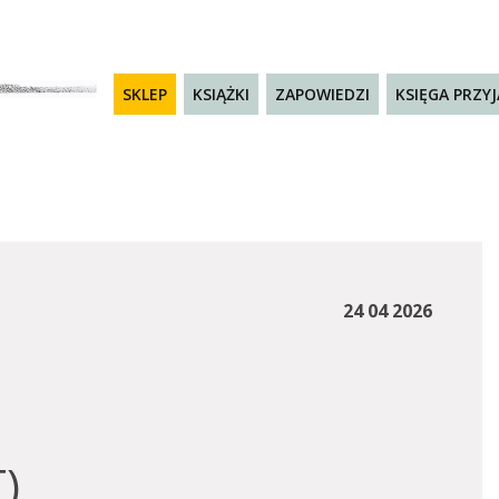
SKLEP
KSIĄŻKI
ZAPOWIEDZI
KSIĘGA PRZY
24 04 2026
)