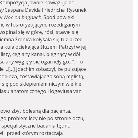
 Kompozycja jawnie nawiązuje do
ły
Caspara Davida Friedricha. Rysunek
ny
Noc na bagnach
. Spod powieki
się w fosforyzującym, rozedrganym
spinał się w górę, rósł, stawał się
„Ciemna źrenica kołysała się tuż przed
 kula ociekająca śluzem. Patrzył w jej
isty, ceglany kanał, biegnący w dół
ciany wygięły się ogarnęły go…”. To
e: „[…] Joachim zobaczył, że pulsujące
 podłoża, zostawiając za sobą mglistą,
 się pod sklepieniem niczym wielkie
tlasu anatomicznego Hogeviusa van
lowo zbyt bolesną dla pacjenta,
go problem leży nie po stronie oczu,
specjalistyczne badania tętnic
i i przed którym roztaczają