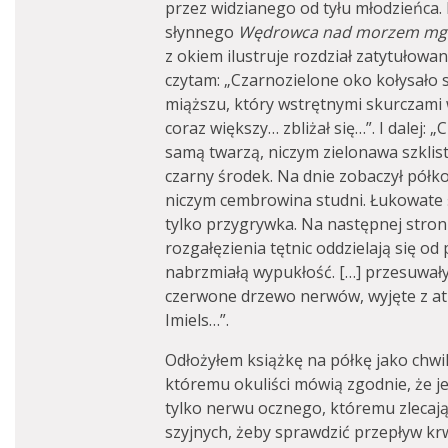
przez widzianego od tyłu młodzieńca.
słynnego
Wędrowca nad morzem mg
z okiem ilustruje rozdział zatytułowa
czytam: „Czarnozielone oko kołysało 
miąższu, który wstrętnymi skurczami w
coraz większy… zbliżał się…”. I dalej: 
samą twarzą, niczym zielonawa szklista
czarny środek. Na dnie zobaczył półkol
niczym cembrowina studni. Łukowate ś
tylko przygrywka. Na następnej stroni
rozgałęzienia tętnic oddzielają się od
nabrzmiałą wypukłość. […] przesuwały
czerwone drzewo nerwów, wyjęte z a
Imiels…”.
Odłożyłem książkę na półkę jako chwi
któremu okuliści mówią zgodnie, że je
tylko nerwu ocznego, któremu zlecają 
szyjnych, żeby sprawdzić przepływ krw