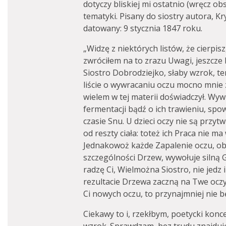
dotyczy bliskiej mi ostatnio (wręcz ob
tematyki. Pisany do siostry autora, Kry
datowany: 9 stycznia 1847 roku.
„Widzę z niektórych listów, że cierpis
zwróciłem na to zrazu Uwagi, jeszcze
Siostro Dobrodziejko, słaby wzrok, t
liście o wywracaniu oczu mocno mnie z
wielem w tej materii doświadczył. Wyw
fermentacji bądź o ich trawieniu, s
czasie Snu. U dzieci oczy nie są przy
od reszty ciała: toteż ich Praca nie m
Jednakowoż każde Zapalenie oczu, obo
szczególności Drzew, wywołuje silną G
radzę Ci, Wielmożna Siostro, nie jedz 
rezultacie Drzewa zaczną na Twe oczy 
Ci nowych oczu, to przynajmniej nie b
Ciekawy to i, rzekłbym, poetycki konc