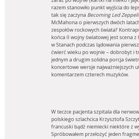
zaraz po wojnie (kartki na mleko i jajk
razem stanowiło punkt wyjścia do leps
tak się zaczyna
Becoming Led Zeppeli
McMahona o pierwszych dwóch latach 
zespołów rockowych świata? Kontrapu
końca II wojny światowej jest scena z 
w Stanach podczas lądowania pierwsz
ćwierć wieku po wojnie – dobrobyt i t
jednym a drugim solidna porcja świe
koncertowe wersje najważniejszych u
komentarzem czterech muzyków.
W teczce pacjenta szpitala dla nerwo
polskiego szlachcica Krzysztofa Szczy
francuski bądź niemiecki niektóre z w
Spróbowałem przełożyć jeden fragmen