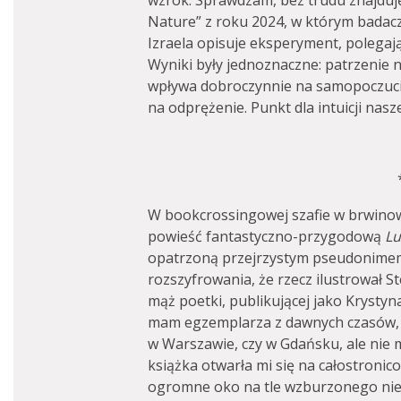
wzrok. Sprawdzam, bez trudu znajduj
Nature” z roku 2024, w którym badac
Izraela opisuje eksperyment, polegaj
Wyniki były jednoznaczne: patrzenie n
wpływa dobroczynnie na samopoczuci
na odprężenie. Punkt dla intuicji nasz
W bookcrossingowej szafie w brwinow
powieść fantastyczno-przygodową
Lu
opatrzoną przejrzystym pseudonimem
rozszyfrowania, że rzecz ilustrował S
mąż poetki, publikującej jako Krystyna
mam egzemplarza z dawnych czasów, ki
w Warszawie, czy w Gdańsku, ale nie 
książka otwarła mi się na całostroni
ogromne oko na tle wzburzonego nie