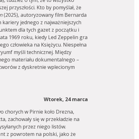
a), tudzież o tym, że to wszystko
zej przyszłości. Kto by pomyślał, że
n
(2025), autoryzowany film Bernarda
kariery jednego z najważniejszych
nktem dla tych gazet z początku i
lata 1969 roku, kiedy Led Zeppelin gra
ego człowieka na Księżycu. Niespełna
ryumf myśli technicznej. Między
tnego materiału dokumentalnego –
tworów z dyskretnie wplecionym
Wtorek, 24 marca
wo chorych w Pirnie koło Drezna,
tta, zachowały się w przekładzie na
ysyłanych przez niego listów.
t z powrotem na polski, jako że