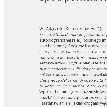
W „Załączniku Kulturoznawczym” (nr 
książce
Storia di mia vita
Janka Gorczy
autobiograficznej relacji polskiego imig
jako bezdomny. Znajomy literat włoski
specyficzną włoszczyzną z licznymi po
poprawnie brzmieć:
Storia della mia v
Autorka artykułu cytuje pierwsze zdan
di mia esperienza sulla vita per strad
krótkie opowiadanie o moim doświadczen
„
Nel mezzo del camin di nostra vita / 
la diritta via era smarrita
” albo „W p
Wpośród ciemnego znalazłem się lasu,
ścieżki”, jak ten początek arcydzieła
i zastanawiam się, jakimi drogami węd