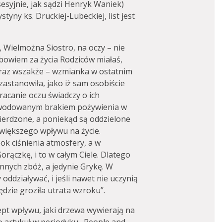
sesyjnie, jak sądzi Henryk Waniek)
styny ks. Druckiej-Lubeckiej, list jest
z, Wielmożna Siostro, na oczy – nie
 bowiem za życia Rodziców miałaś,
eraz wszakże – wzmianka w ostatnim
astanowiła, jako iż sam osobiście
racanie oczu świadczy o ich
powodowanym brakiem pożywienia w
twierdzone, a poniekąd są oddzielone
a większego wpływu na życie.
k ciśnienia atmosfery, a w
orączkę, i to w całym Ciele. Dlatego
innych zbóż, a jedynie Grykę. W
oddziaływać, i jeśli nawet nie uczynią
ędzie groziła utrata wzroku”.
ept wpływu, jaki drzewa wywierają na