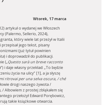
Wtorek, 17 marca
12) artykuł o wydanej we Włoszech
cy (Palermo, Sellerio, 2024),
ranta, który wiele lat przeżył w Italii
 przepisał jego tekst, pisany
lonizmami (już tytuł powinien
ita
) i doprowadził do publikacji.
ie („
Questo sarà un breve racconto
a
”) i daje własny przekład: „To będzie
iu życia na ulicy” [1], a ja słyszę
mi ritrovai per una selva oscura, / ché
ołowie drogi naszego żywota /
 / Albowiem z prostej zbłąkałem się
 Dantego przełożył Edward Porębowicz,
rują takie książkowe otwarcia.