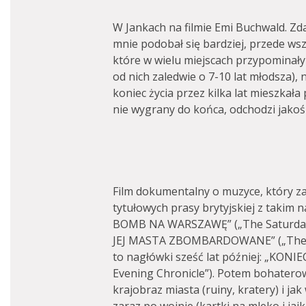
W Jankach na filmie Emi Buchwald. Zd
mnie podobał się bardziej, przede wsz
które w wielu miejscach przypominały
od nich zaledwie o 7-10 lat młodsza),
koniec życia przez kilka lat mieszkała
nie wygrany do końca, odchodzi jakoś
Film dokumentalny o muzyce, który za
tytułowych prasy brytyjskiej z taki
BOMB NA WARSZAWĘ” („The Saturda
JEJ MASTA ZBOMBARDOWANE” („The Ev
to nagłówki sześć lat później: „KON
Evening Chronicle”). Potem bohaterowi
krajobraz miasta (ruiny, kratery) i ja