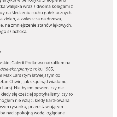
ę artykuł w periodyku „People and
zka walijska wraz z dwoma kolegami z
ący na śledzeniu ruchu gałek ocznych.
a zieleń, a zwłaszcza na drzewa,
e, na zmniejszenie stanów lękowych,
ego szlachcica.
*
skiej Galerii Podkowa natrafiłem na
dzie-skorpiony
z roku 1985,
 Max Lars (tym łatwiejszym do
tefan Chwin, jak skądinąd wiadomo,
 Lars). Nie byłem pewien, czy nie
edy się częściej spotykaliśmy, czy to
mogłem nie wziąć, kiedy kartkowana
cowym rysunku, przedstawiającym
ba nad spokojną wodą, oglądane