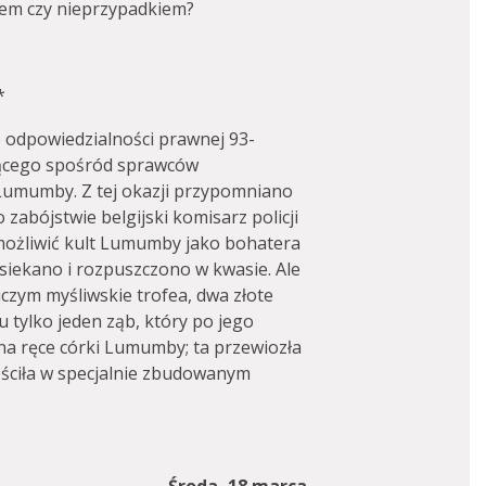
em czy nieprzypadkiem?
*
o odpowiedzialności prawnej 93-
yjącego spośród sprawców
Lumumby. Z tej okazji przypomniano
zabójstwie belgijski komisarz policji
emożliwić kult Lumumby jako bohatera
osiekano i rozpuszczono w kwasie. Ale
czym myśliwskie trofea, dwa złote
u tylko jeden ząb, który po jego
 na ręce córki Lumumby; ta przewiozła
eściła w specjalnie zbudowanym