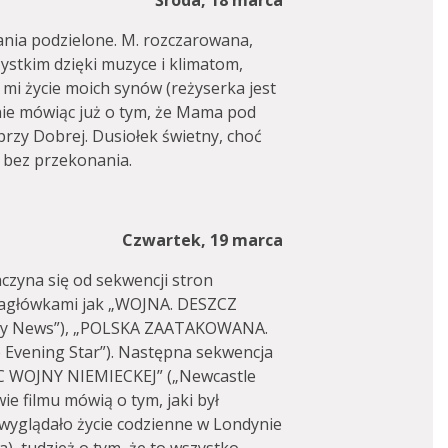
Środa, 18 marca
ania podzielone. M. rozczarowana,
ystkim dzięki muzyce i klimatom,
 mi życie moich synów (reżyserka jest
 nie mówiąc już o tym, że Mama pod
 przy Dobrej. Dusiołek świetny, choć
 bez przekonania.
Czwartek, 19 marca
czyna się od sekwencji stron
m nagłówkami jak „WOJNA. DESZCZ
y News”), „POLSKA ZAATAKOWANA.
ening Star”). Następna sekwencja
IEC WOJNY NIEMIECKEJ” („Newcastle
e filmu mówią o tym, jaki był
k wyglądało życie codzienne w Londynie