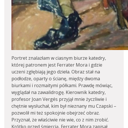
Portret znalazłam w ciasnym biurze katedry,
której patronem jest Ferrater Mora i gdzie
uczeni zgłębiają jego dzieła. Obraz stał na
podłodze, oparty o ścianę, między dwoma
biurkami i rozmaitymi półkami. Prawdę mówiąc,
wyglądał na zawalidrogę. Kierownik katedry,
profesor Joan Vergés przyjął mnie życzliwie i
chętnie wysłuchał, kim był nieznany mu Czapski –
pozwolił mi też spokojnie obejrzeć obraz.
Przyznał, że właściwie nie wie, co z nim zrobić.
Krótko przed śmiercią, Ferrater Mora zapisał