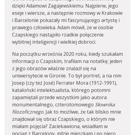
dzięki Adamowi Zagajewskiemu. Najpierw, jego
eseje i wiersze, a następnie rozmowy w Krakowie
i Barcelonie pokazały mi fascynującego artystę i
prawego człowieka. Adam mówił, że w osobie
Czapskiego nastąpiło rzadkie połączenie
wybitnej inteligencji i wielkiej dobroci.
Na początku września 2020 roku, kiedy szukałam
informacji o Czapskim, trafiłam na notatkę: jeden
z jego obrazów właśnie znalazł się na
uniwersytecie w Gironie. To był portret, a na nim
Josep (czy też José) Ferrater Mora (1912-1991),
kataloński intelektualista, którego potomni
zapamiętali przede wszystkim jako autora
monumentalnego, czterotomowego
Słownika
filozoficznego
. Jak to możliwe, że tak blisko mnie
znajdował się obraz Czapskiego, o którym nie
miałam pojęcia? Zaciekawiona, wsiadłam w
pociąg z Barcelony, gdzie mieszkam i po nieco