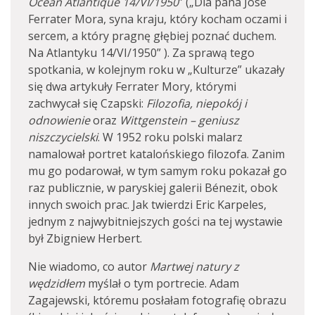
Océan Atlantique 14/VI/1950
” („Dla pana José
Ferrater Mora, syna kraju, który kocham oczami i
sercem, a który pragnę głębiej poznać duchem.
Na Atlantyku 14/VI/1950” ). Za sprawą tego
spotkania, w kolejnym roku w „Kulturze” ukazały
się dwa artykuły Ferrater Mory, którymi
zachwycał się Czapski:
Filozofia, niepokój i
odnowienie
oraz
Wittgenstein – geniusz
niszczycielski
. W 1952 roku polski malarz
namalował portret katalońskiego filozofa. Zanim
mu go podarował, w tym samym roku pokazał go
raz publicznie, w paryskiej galerii Bénezit, obok
innych swoich prac. Jak twierdzi Eric Karpeles,
jednym z najwybitniejszych gości na tej wystawie
był Zbigniew Herbert.
Nie wiadomo, co autor
Martwej natury z
wędzidłem
myślał o tym portrecie. Adam
Zagajewski, któremu posłałam fotografię obrazu