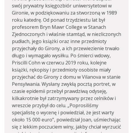
swój prywatny księgozbiór uniwersytetowi w
Gironie, w podziękowaniu za stworzoną w 1989
roku katedrę. Od ponad trzydziestu lat był
profesorem Bryn Mawr College w Stanach
Zjednoczonych i właśnie stamtąd, w niezliczonych
pudłach, jego książki oraz inne przedmioty
przyjechały do Girony, a ich przewiezienie trwało
długo i wymagało wysiłku. Po śmierci wdowy,
Priscilli Cohn w czerwcu 2019 roku, kolejne
książki, rękopisy i przedmioty osobiste miały
przyjechać do Girony z domu w Vilanova w stanie
Pensylwania. Wysłany zwykłą pocztą portret, w
czasie epidemii przebył prawdziwą odyseję,
kilkakrotnie był zatrzymywany przez celników i
wreszcie przybył do celu. „Poprosiliśmy
specjalistę o wycenę i powiedział, że jest warty
około 15 000 euro”, powiedział Joan, uśmiechając
się z lekkim poczuciem winy, jakby chciał wyrzucić