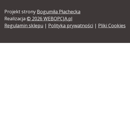
Projekt strony
Bogumiła Płachecka
Realizacja
© 2026 WEBOPCJA.pl
Regulamin sklepu
|
Polityka prywatności
|
Pliki Cookies