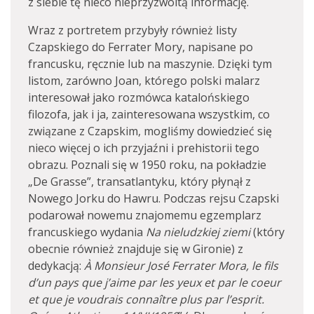
z siebie tę nieco nieprzyzwoitą informację.
Wraz z portretem przybyły również listy
Czapskiego do Ferrater Mory, napisane po
francusku, ręcznie lub na maszynie. Dzięki tym
listom, zarówno Joan, którego polski malarz
interesował jako rozmówca katalońskiego
filozofa, jak i ja, zainteresowana wszystkim, co
związane z Czapskim, mogliśmy dowiedzieć się
nieco więcej o ich przyjaźni i prehistorii tego
obrazu. Poznali się w 1950 roku, na pokładzie
„De Grasse”, transatlantyku, który płynął z
Nowego Jorku do Hawru. Podczas rejsu Czapski
podarował nowemu znajomemu egzemplarz
francuskiego wydania
Na nieludzkiej ziemi
(który
obecnie również znajduje się w Gironie) z
dedykacją:
À Monsieur José Ferrater Mora, le fils
d’un pays que j’aime par les yeux et par le coeur
et que je voudrais connaître plus par l’esprit.