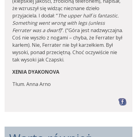
(kiepskiej jakości, zrobioną telefonem), napisał,
że wzruszył się widząc nieznane dzieło
przyjaciela. I dodał: “
The upper half is fantastic.
Something went wrong with legs (unless
Ferrater was a dwarf)
”. (“Góra jest nadzwyczajna.
Coś nie wyszło z nogami – chyba, że Ferrater był
karłem). Nie, Ferrater nie był karzełkiem. Był
wysoki, ponad przeciętną. Choć oczywiście nie
tak wysoki jak Czapski.
XENIA DYAKONOVA
Tłum. Anna Arno
F