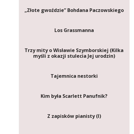
„Złote gwoździe” Bohdana Paczowskiego
Los Grassmanna
Trzy mity o Wisławie Szymborskiej (Kilka
myśli z okazji stulecia Jej urodzin)
Tajemnica nestorki
Kim była Scarlett Panufnik?
Z zapisków pianisty (I)