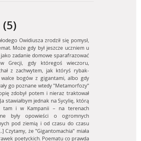
(5)
łodego Owidiusza zrodził się pomysł,
emat. Może gdy był jeszcze uczniem u
ł jako zadanie domowe sparafrazować
 Grecji, gdy któregoś wieczoru,
chał z zachwytem, jak któryś rybak-
j walce bogów z gigantami, albo gdy
ały go poznane wtedy "Metamorfozy"
pię zdobył potem i nieraz traktował
Ja stawiałbym jednak na Sycylię, którą
to tam i w Kampanii – na terenach
rne były opowieści o ogromnych
nych pod ziemią i od czasu do czasu
..] Czytamy, że "Gigantomachia" miała
rawek poetyckich. Poematu co prawda