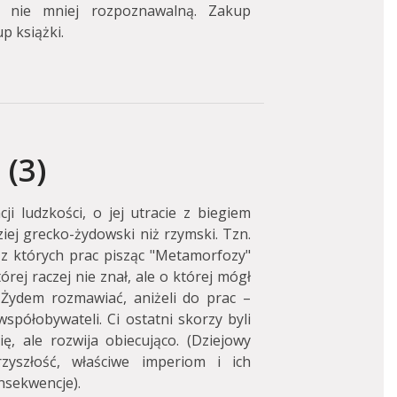
ę nie mniej rozpoznawalną. Zakup
p książki.
(3)
i ludzkości, o jej utracie z biegiem
iej grecko-żydowski niż rzymski. Tzn.
 z których prac pisząc "Metamorfozy"
órej raczej nie znał, ale o której mógł
 Żydem rozmawiać, aniżeli do prac –
półobywateli. Ci ostatni skorzy byli
ę, ale rozwija obiecująco. (Dziejowy
yszłość, właściwe imperiom i ich
nsekwencje).