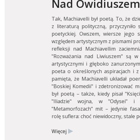
Nad Owidiuszem 
Tak, Machiavelli był poetą. To, że dzi
z literaturą polityczną, przyczyniło 
poetyckiej. Owszem, wiersze jego
względem artystycznym z pismami pro
refleksji nad Machiavellim zaciemn
"Rozważania nad Liwiuszem" są w is
artystycznymi i głęboko zanurzonymi w
poeta o określonych aspiracjach i z
pamięta, że Machiavelli układał poe
"Boskiej Komedii" i zdetronizować mi
był poetą – także, kiedy pisał "Księci
"Iliadzie" wojna, w "Odysei" i
"Metamorfozach" mit – jedynie fasad
rolę suflera: choć niewidoczny, stale
Więcej