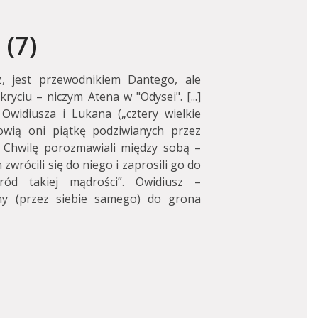
(7)
z, jest przewodnikiem Dantego, ale
ryciu – niczym Atena w "Odysei". [...]
widiusza i Lukana („cztery wielkie
owią oni piątkę podziwianych przez
.] Chwilę porozmawiali między sobą –
rócili się do niego i zaprosili go do
ód takiej mądrości”. Owidiusz –
ony (przez siebie samego) do grona