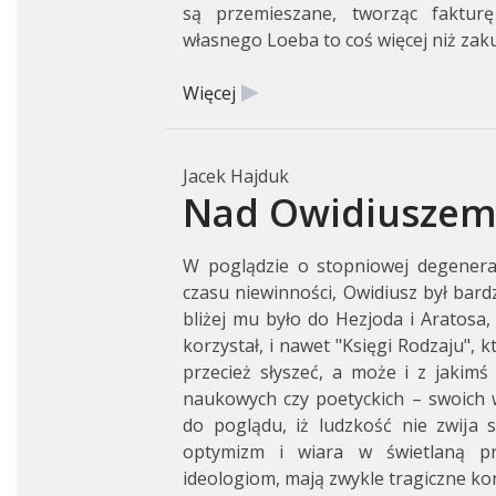
są przemieszane, tworząc faktur
własnego Loeba to coś więcej niż zaku
Więcej
Jacek Hajduk
Nad Owidiuszem 
W poglądzie o stopniowej degeneracj
czasu niewinności, Owidiusz był bardz
bliżej mu było do Hezjoda i Aratosa,
korzystał, i nawet "Księgi Rodzaju", kt
przecież słyszeć, a może i z jakimś
naukowych czy poetyckich – swoich ws
do poglądu, iż ludzkość nie zwija si
optymizm i wiara w świetlaną prz
ideologiom, mają zwykle tragiczne ko