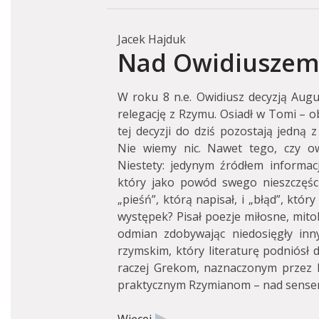
Jacek Hajduk
Nad Owidiuszem 
W roku 8 n.e. Owidiusz decyzją Aug
relegację z Rzymu. Osiadł w Tomi – 
tej decyzji do dziś pozostają jedną 
Nie wiemy nic. Nawet tego, czy ow
Niestety: jedynym źródłem informac
który jako powód swego nieszczęści
„pieśń”, którą napisał, i „błąd”, który
występek? Pisał poezje miłosne, mito
odmian zdobywając niedosięgły inn
rzymskim, który literaturę podniósł d
raczej Grekom, naznaczonym przez Lo
praktycznym Rzymianom – nad sensem 