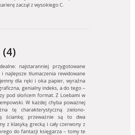
karierę zaczął z wysokiego C.
(4)
ealne: najstaranniej przygotowane
e, i najlepsze tłumaczenia rewidowane
yjemny dla ręki i oka papier, wyraźna
raficzna, genialny indeks, a do tego –
szy pod słońcem format. Z Loebami w
Stempowski. W każdej chyba poważnej
żna tę charakterystyczną zielono-
ą ściankę; przeważnie są to dwa
ony z klasyką grecką i cały czerwony z
orego do fantazji księgarza – tomy te