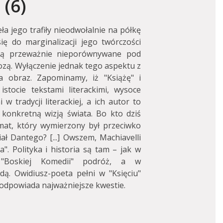
(6)
eła jego trafiły nieodwołalnie na półkę
się do marginalizacji jego twórczości
 są przeważnie nieporównywane pod
zą. Wyłączenie jednak tego aspektu z
ia obraz. Zapominamy, iż "Książę" i
tocie tekstami literackimi, wysoce
 tradycji literackiej, a ich autor to
 konkretną wizją świata. Bo kto dziś
mat, który wymierzony był przeciwko
ał Dantego? [...] Owszem, Machiavelli
a". Polityka i historia są tam – jak w
 "Boskiej Komedii" podróż, a w
ą. Owidiusz-poeta pełni w "Księciu"
 podpowiada najważniejsze kwestie.