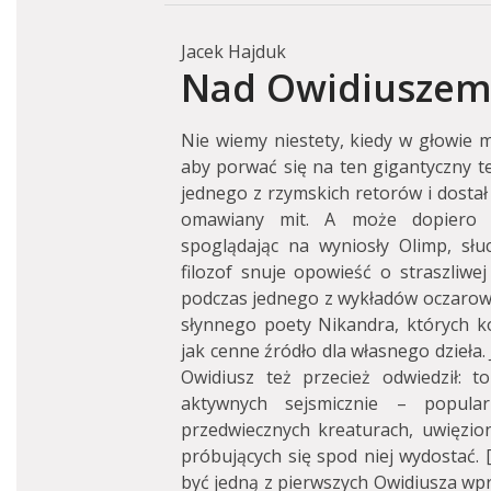
Jacek Hajduk
Nad Owidiuszem 
Nie wiemy niestety, kiedy w głowie m
aby porwać się na ten gigantyczny t
jednego z rzymskich retorów i dosta
omawiany mit. A może dopiero w
spoglądając na wyniosły Olimp, słu
filozof snuje opowieść o straszliwe
podczas jednego z wykładów oczarow
słynnego poety Nikandra, których ko
jak cenne źródło dla własnego dzieła. 
Owidiusz też przecież odwiedził: 
aktywnych sejsmicznie – popula
przedwiecznych kreaturach, uwięzio
próbujących się spod niej wydostać. [
być jedną z pierwszych Owidiusza wp