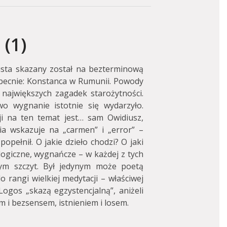
(1)
usta skazany został na bezterminową
obecnie: Konstanca w Rumunii. Powody
z największych zagadek starożytności.
o wygnanie istotnie się wydarzyło.
ji na ten temat jest… sam Owidiusz,
a wskazuje na „carmen” i „error” –
 popełnił. O jakie dzieło chodzi? O jaki
logiczne, wygnańcze – w każdej z tych
ym szczyt. Był jedynym może poetą
o rangi wielkiej medytacji – właściwej
gos „skazą egzystencjalną”, aniżeli
i bezsensem, istnieniem i losem.