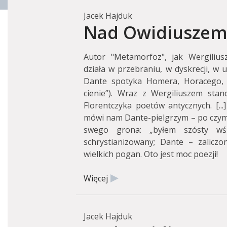
Jacek Hajduk
Nad Owidiuszem 
Autor "Metamorfoz", jak Wergilius
działa w przebraniu, w dyskrecji, w uk
Dante spotyka Homera, Horacego, O
cienie”). Wraz z Wergiliuszem stan
Florentczyka poetów antycznych. [..
mówi nam Dante-pielgrzym – po czym zw
swego grona: „byłem szósty wśr
schrystianizowany; Dante – zalicz
wielkich pogan. Oto jest moc poezji!
Więcej
Jacek Hajduk