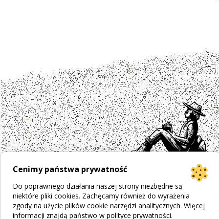
Cenimy państwa prywatność
Do poprawnego działania naszej strony niezbędne są
Projekt strony
Bogumiła Płachecka
niektóre pliki cookies. Zachęcamy również do wyrażenia
Realizacja
© 2026 WEBOPCJA.pl
zgody na użycie plików cookie narzędzi analitycznych. Więcej
Regulamin sklepu
|
Polityka prywatności
|
Pliki Cookies
informacji znajdą państwo w
polityce prywatności
.