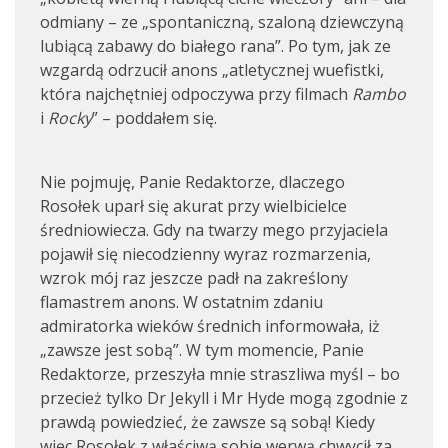
odmiany – ze „spontaniczną, szaloną dziewczyną
lubiącą zabawy do białego rana”. Po tym, jak ze
wzgardą odrzucił anons „atletycznej wuefistki,
która najchętniej odpoczywa przy filmach
Rambo
i
Rocky
” – poddałem się.
Nie pojmuję, Panie Redaktorze, dlaczego
Rosołek uparł się akurat przy wielbicielce
średniowiecza. Gdy na twarzy mego przyjaciela
pojawił się niecodzienny wyraz rozmarzenia,
wzrok mój raz jeszcze padł na zakreślony
flamastrem anons. W ostatnim zdaniu
admiratorka wieków średnich informowała, iż
„zawsze jest sobą”. W tym momencie, Panie
Redaktorze, przeszyła mnie straszliwa myśl – bo
przecież tylko Dr Jekyll i Mr Hyde mogą zgodnie z
prawdą powiedzieć, że zawsze są sobą! Kiedy
więc Rosołek z właściwą sobie werwą chwycił za